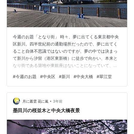
今週のお題「となり街」 時々、夢に出てくる東京都中央
区新川。四半世紀前の通勤場所だったので、夢に出てく
ること自体不思議ではないのですが、夢の中では決まっ
て新川から汐留（港区東新橋）に徒歩で向かい、本来と
なり街である築地や東銀座はないことになっていて、汐
留がとなり街になっているのです。そして浜離宮が見え
#
今週のお題
#
中央区
#
新川
#
中央大橋
#
翠江堂
てくると、必ずそこで目が覚めるという謎仕様ｗ ちなみ
に、私にとっての中央区新川といえば…この隅田川に架
かる中央大橋と ※こちらの画像は中央区さんよりお借り
•
しています。掲載不可等あれば直ちに削除いたします。
月に叢雲 花に嵐
3年前
翠江堂（すいこうどう）さんの苺大福です！ ※こちらの
墨田川の桜並木と中央大橋夜景
画像は翠江堂さんよりお借りしています。掲…