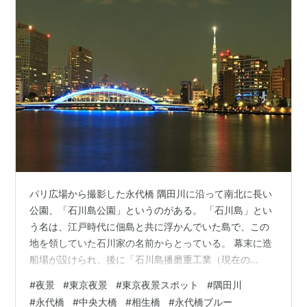
パリ広場から撮影した永代橋 隅田川に沿って南北に長い
公園、「石川島公園」というのがある。 「石川島」とい
う名は、江戸時代に佃島と共に浮かんでいた島で、この
地を領していた石川家の名前からとっている。 幕末に造
船場が設けられ、後に「石川島播磨重工業（現在の
IHI）」となっている場所だ。 その跡地を再開発してでき
#
夜景
#
東京夜景
#
東京夜景スポット
#
隅田川
たのが「大川端リバーシティ」で、石川島公園はその一
#
永代橋
#
中央大橋
#
相生橋
#
永代橋ブルー