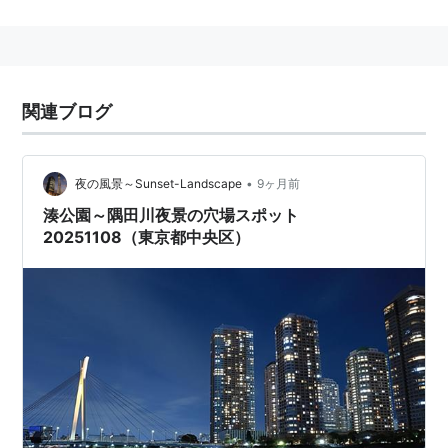
る。
#カメラは聖路加ガーデンの上に付いてる
ついでにロケ地でもある。
関連ブログ
GOODLUCK!! 3,7,8話
など
•
夜の風景～Sunset-Landscape
9ヶ月前
湊公園～隅田川夜景の穴場スポット
20251108（東京都中央区）