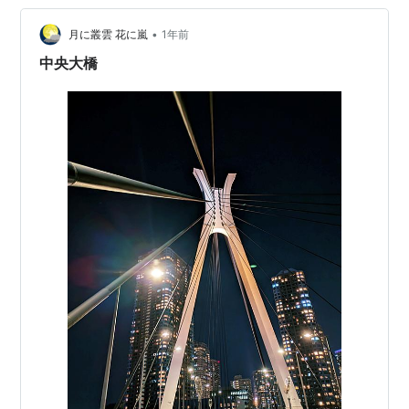
写真になった。 スカイツリーは電波塔である。 東京タワ
•
ーが産経新聞の社長だった前田久吉が中心となって設置
月に叢雲 花に嵐
1年前
したのに対し スカイツリーは東武鉄道が設置して…
中央大橋