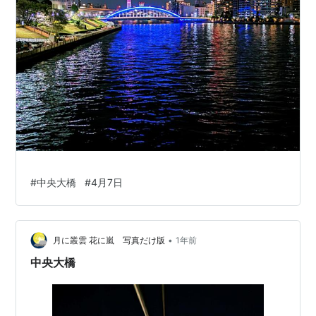
#
中央大橋
#
4月7日
•
月に叢雲 花に嵐 写真だけ版
1年前
中央大橋