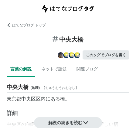
はてなブログ トップ
中央大橋
このタグでブログを書く
言葉の解説
ネットで話題
関連ブログ
中央大橋
(
地理
)
【
ちゅうおうおおはし
】
東京都中央区区内にある橋。
詳細
解説の続きを読む
中央区の佃島と新川を結ぶ隅田川では最も新しい橋
よく日テレやフジテレビのお天気カメラに映る橋であ