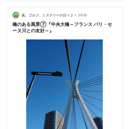
くら通りは散りつつあったが、 隅田川沿いは先端の方は
まだ咲いていない（当時）。 川があるため気温が低いの
•
だろうか。 小生はもともとキヤノン使いであったので、
嵐、ゴルフ、ミステリーの日々２
3年前
…
橋のある風景⑦『中央大橋～フランス パリ・セ
ーヌ川との友好～』