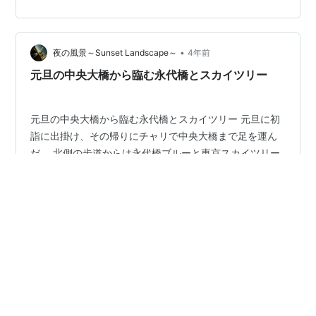
環としてできた。 その石川島公園のもっとも北側に、御
影石を敷き詰めた円形の広い広場がある。 「パリ広場」
と呼ばれるこの広場は、隅田川とフランスのセーヌ川が
友好河川を結び、その証として設けられたものである。
•
夜の風景～Sunset Landscape～
4年前
雰囲気がいいばかりか、夜ともなれば中…
元旦の中央大橋から臨む永代橋とスカイツリー