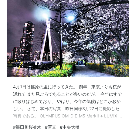
4月1日は篠原の里に行ってきた。 例年、東京よりも桜が
遅れて まだ見ごろであることが多いのだが、 今年はすで
に散りはじめており、 やはり、今年の気候はどこかおか
しい。 さて、本日の写真、昨日同様3月27日に撮影した
写真である。 OLYMPUS OM-D E-M5 MarkII + LUMIX G
14mm / F2.5 II ASPH. SS1/2 F2.5 ISO200 ホワイトバラ
#
墨田川桜並木
#
写真
#
中央大橋
ンス：蛍光灯 ピクチャーモード：ドラマチックトーン さ