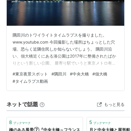
隅田川のトワイライトタイムラプスを撮りました。
www.youtube.com 今回撮影した場所はちょっとした穴
場、恐らく近隣住民しか知らないでしょう。 隅田川沿
い、佃大橋近くにある湊公園は2017年に整備されたばか
りという新しい公園。 最寄り駅でいうと東京メトロ有楽
町線「新富町駅」か日比谷線「八丁堀駅」でしょうが、
#
東京夜景スポット
#
隅田川
#
中央大橋
#
佃大橋
奥まった場所にあり、ベンチがあるだけとシンプルな公
#
タイムラプス動画
園なので、見つけにくいかも知れません。 しかし、そこ
から見渡す隅田川の風景が抜群。 正面には中央大橋と大
川端リバーシティを中心とした高層マンション群が広が
ネットで話題
もっと見る
り、夜になると中央大橋のライトアップも相まって、雰
囲気が素晴らしい。 ドラマの…
8
5
ブックマーク
ブックマーク
橋のある風景⑦『中央大橋～フランス
月と中央大橋と屋形船 