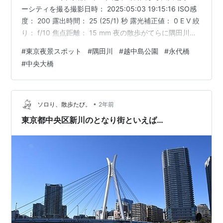
ーシティを撮る撮影日時： 2025:05:03 19:15:16 ISO感
度： 200 露出時間： 25 (25/1) 秒 露光補正値： 0 E V 絞
り： f/10 焦点距離： 15 mm 夜の散歩がてらに隅田川を
渡り、江東区の越中島公園まで足を運んだ。 ここはよく
#
東京夜景スポット
#
隅田川
#
越中島公園
#
永代橋
ドラマのロケになっているらしく、対岸には佃島の大川
#
中央大橋
端リバーシティをはじめとする高層マンション群や中央
大橋、相生橋、永代橋のライトアップを観賞でき、時お
り屋形船が行き交うように、日没後ともなると雰囲気い
い。 photohito.co…
•
ソロり、散歩たび。
2年前
東京都中央区新川のとなり街といえば…