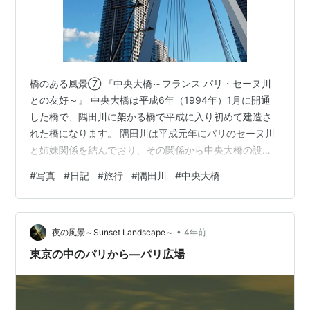
橋のある風景⑦ 『中央大橋～フランス パリ・セーヌ川
との友好～』 中央大橋は平成6年（1994年）1月に開通
した橋で、隅田川に架かる橋で平成に入り初めて建造さ
れた橋になります。 隅田川は平成元年にパリのセーヌ川
と姉妹関係を結んでおり、その関係から中央大橋の設計
はフランスのデザイン会社が担当しました。 また橋の中
#
写真
#
日記
#
旅行
#
隅田川
#
中央大橋
央に隅田川を航行する船を見守るように設置された銅像
「メッセンジャー」は1992年にパリ市より寄贈されまし
た。本作はフランスの彫刻家オシップ・ザッキンによる
•
1937年の作品で「パリ万国博覧会」にも出品されまし
夜の風景～Sunset Landscape～
4年前
た。 『両都市と両河川をつなぐ友好を記念して、パリ市
東京の中のパリから―パリ広場
は東京都へオシップ・ザッキン作…