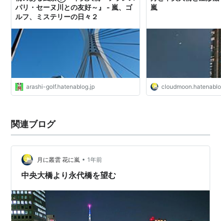
パリ・セーヌ川との友好～』 - 嵐、ゴ
嵐
ルフ、ミステリーの日々２
arashi-golf.hatenablog.jp
cloudmoon.hatenabl
関連ブログ
•
月に叢雲 花に嵐
1年前
中央大橋より永代橋を望む