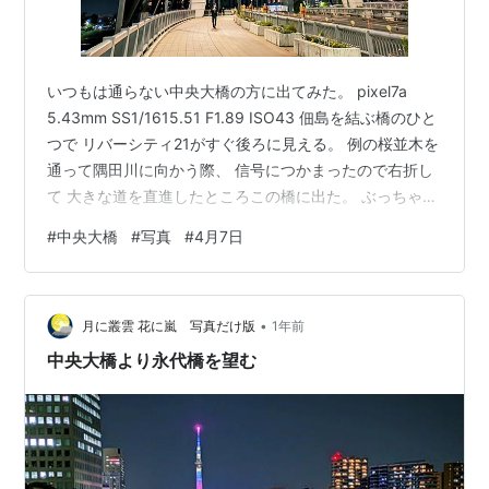
いつもは通らない中央大橋の方に出てみた。 pixel7a
5.43mm SS1/1615.51 F1.89 ISO43 佃島を結ぶ橋のひと
つで リバーシティ21がすぐ後ろに見える。 例の桜並木を
通って隅田川に向かう際、 信号につかまったので右折し
て 大きな道を直進したところこの橋に出た。 ぶっちゃけ
佃島には用はないので この橋を通るのははじめてであ
#
中央大橋
#
写真
#
4月7日
る。 ブログの更新に関して、原則一日一枚の写真を投稿
するかたちで 予約投稿しているのだが、 写真は1か月前
の月末にあらかた決めてしまっていて、 記事自体もかな
•
り前に書いている。 具体的には、予約投稿記事が1週間分
月に叢雲 花に嵐 写真だけ版
1年前
をきると落ち着かない。 また写真を選定…
中央大橋より永代橋を望む