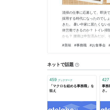
清掃の仕事に応募して、即決で
採用する時代になったのでしょ
きた。 暑い中家に居たくない
体労働できるのか？ トイレ掃
かも？ 腰痛は申告済みだが、
る！』と宣言してしまった。 
#
美味
#
事務職
#
お食事会
ているが、 自分の条件を伝える
人会社の条件を簡単に受け入れ
ネットで話題
459
427
ブックマーク
「マクロを組める事務職」を
事務
狙え
さ。