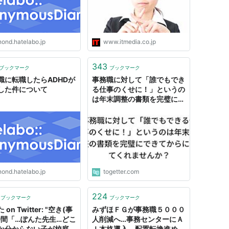
nond.hatelabo.jp
www.itmedia.co.jp
343
ブックマーク
ブックマーク
職に転職したらADHDが
事務職に対して「誰でもでき
した件について
る仕事のくせに！」というの
は年末調整の書類を完璧にで
きてからにしてくれません
か？
nond.hatelabo.jp
togetter.com
224
ブックマーク
ブックマーク
on Twitter: "空き(事
みずほＦＧが事務職５０００
時間「…ぽんた先生…どこ
人削減へ…事務センターにＡ
か分からない子が校庭
Ｉ本格導入、配置転換進め収