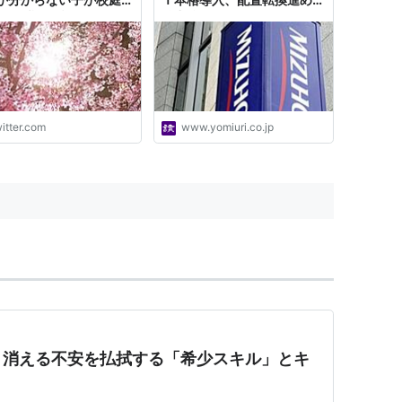
 管理職ほか誰も居ない
益力強化
対応して下さい、と事務
 変形の学ラン。眉毛無
大柄。 男の先生が戻っ
たら、ヘルプよろしく。
ーい、まだ在校生が居る
だから校庭に入ってきて
itter.com
www.yomiuri.co.jp
メだよー！ で？きみ、
」"
？消える不安を払拭する「希少スキル」とキ