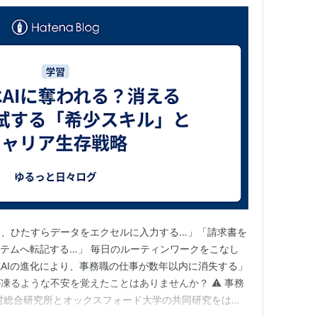
き、ひたすらデータをエクセルに入力する…」「請求書を
ステムへ転記する…」 毎日のルーティンワークをこなし
AIの進化により、事務職の仕事が数年以内に消失する」
凍るような不安を覚えたことはありませんか？ ⚠️ 事務
村総合研究所とオックスフォード大学の共同研究をはじ
測において、データ入力、受発注処理、書類作成などの