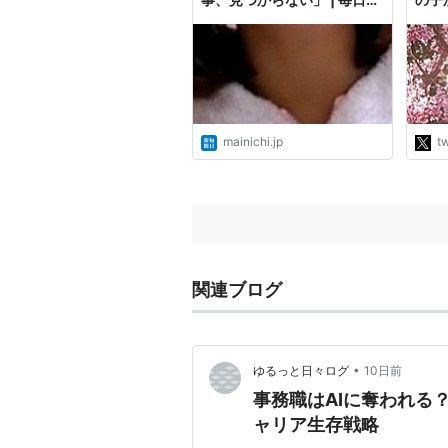
聞
に」
ので
職。
し。
てき
「お
時間
mainichi.jp
tw
はダ
誰？
関連ブログ
•
ゆるっと日々ログ
10日前
事務職はAIに奪われる
ャリア生存戦略