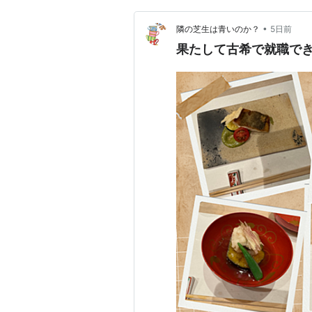
•
隣の芝生は青いのか？
5日前
果たして古希で就職で