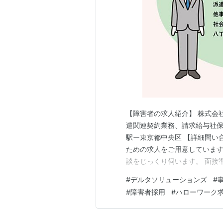
【障害者の求人紹介】 株式会
遣関連契約業務、請求給与社保
駅ー東京都中央区 【詳細問い
ための求人をご用意しています
談をじっくり伺います。 面接
ティパサイト un-petit-pas
#
デルタソリューションズ
#
#
障害者採用
#
ハローワーク