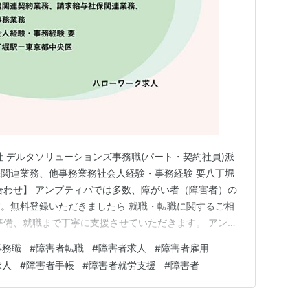
社 デルタソリューションズ事務職(パート・契約社員)派
関連業務、他事務業務社会人経験・事務経験 要八丁堀
合わせ】 アンプティパでは多数、障がい者（障害者）の
。無料登録いただきましたら 就職・転職に関するご相
準備、就職まで丁寧に支援させていただきます。 アンプ
.co.jp 無料登録 求人：ハローワーク出典
事務職
#
障害者転職
#
障害者求人
#
障害者雇用
求人
#
障害者手帳
#
障害者就労支援
#
障害者