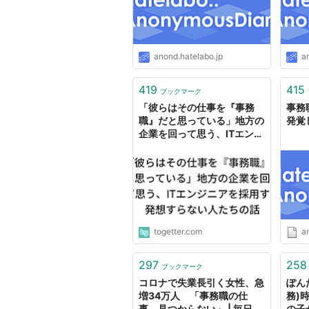
anond.hatelabo.jp
a
419
415
ブックマーク
「彼らはその仕事を『事務
事務
職』だと思っている」地方の
発覚
企業を回って思う、ITエンジ
ニアを採用する発想すらない
人たちの話
togetter.com
a
297
258
ブックマーク
コロナで失業長引く女性、急
ぽんた 
増34万人 「事務職の仕
務)
事、見つからない」 | 毎日新
の子