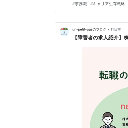
#
事務職
#
キャリア生存戦略
「一般事務」「経理事務」「営
される確率が最も高い職種の一
•
un-petit-pasのブログ
11日前
【障害者の求人紹介】株