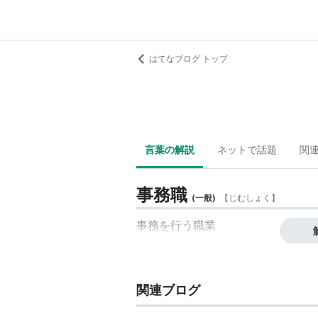
はてなブログ トップ
言葉の解説
ネットで話題
関
事務職
(
一般
)
【
じむしょく
】
事務
を行う
職業
関連ブログ