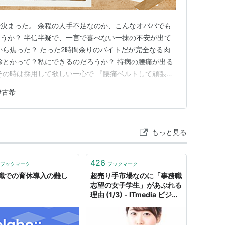
決まった。 余程の人手不足なのか、こんなオババでも
うか？ 半信半疑で、一言で喜べない一抹の不安が出て
から焦った？ たった2時間余りのバイトだが完全なる肉
除とかって？私にできるのだろうか？ 持病の腰痛が出る
その時は採用して欲しい一心で 『腰痛ベルトして頑張
私の悪いところがこれである。過去に何回も面接を受け
#
古希
と不採用とされるかも？と言う懸念を抱くコト･･･ 求
てしまうコトである…
もっと見る
426
ブックマーク
ブックマーク
職での育休導入の難し
超売り手市場なのに「事務職
志望の女子学生」があぶれる
理由 (1/3) - ITmedia ビジネ
スオンライン