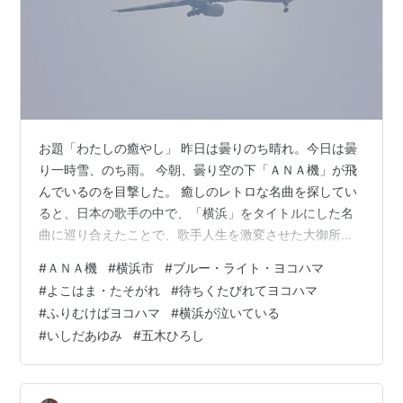
お題「わたしの癒やし」 昨日は曇りのち晴れ。今日は曇
り一時雪、のち雨。 今朝、曇り空の下「ＡＮＡ機」が飛
んでいるのを目撃した。 癒しのレトロな名曲を探してい
ると、日本の歌手の中で、「横浜」をタイトルにした名
曲に巡り合えたことで、歌手人生を激変させた大御所が
いる。例えば、「いしだあゆみ」さん、「五木ひろし」
#
ＡＮＡ機
#
横浜市
#
ブルー・ライト・ヨコハマ
さんと「マルシア」さんである。 それだけ、「横浜」は
#
よこはま・たそがれ
#
待ちくたびれてヨコハマ
魅力的な都市なのであろうか。と言うのも、横浜市は市
#
ふりむけばヨコハマ
#
横浜が泣いている
区町村人口ランキングで大阪市（約２７９万人）を凌
#
いしだあゆみ
#
五木ひろし
ぐ、約３７７万人と一番多いマンモス都市
（https://uub.jp/rnk/c19_j.html）となっているからであ
る。 それも、１９８０年…