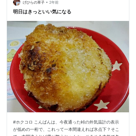
•
げひらの草子
2年前
明日はきっといい気になる
#ホクコロ こんばんは、今夜通った峠の外気温計の表示
が低めの一桁で、これって一本間違えれば氷点下？そこ