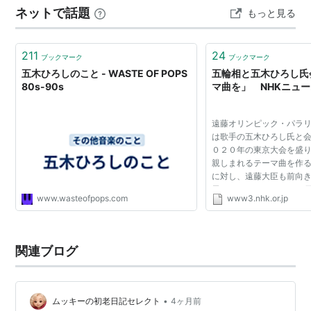
ネットで話題
もっと見る
いくつかのテラスがあります。 五湖テラス サツキが満開
でした。^-…
211
24
ブックマーク
ブックマーク
五木ひろしのこと - WASTE OF POPS
五輪相と五木ひろし氏
80s-90s
マ曲を」 NHKニュ
遠藤オリンピック・パラ
は歌手の五木ひろし氏と
０２０年の東京大会を盛
親しまれるテーマ曲を作
に対し、遠藤大臣も前向
示しました。 このなかで
www.wasteofpops.com
www3.nhk.or.jp
１９６４年の東京大会で
が歌われ、国民の...
関連ブログ
•
ムッキーの初老日記セレクト
4ヶ月前