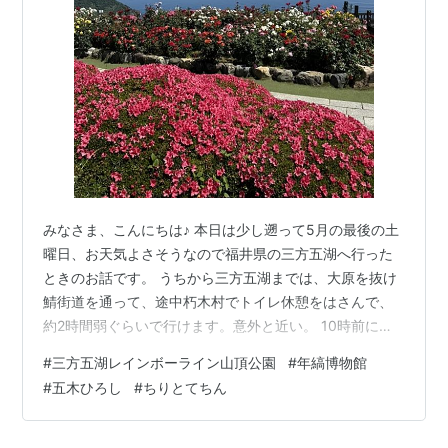
みなさま、こんにちは♪ 本日は少し遡って5月の最後の土
曜日、お天気よさそうなので福井県の三方五湖へ行った
ときのお話です。 うちから三方五湖までは、大原を抜け
鯖街道を通って、途中朽木村でトイレ休憩をはさんで、
約2時間弱ぐらいで行けます。意外と近い。 10時前には
着いたので、ぎりぎり第一駐車場に止めることができま
#
三方五湖レインボーライン山頂公園
#
年縞博物館
した。 mikatagoko.com このリフトに乗って山頂公園
#
五木ひろし
#
ちりとてちん
へ。 （座るところがちょっとつるつるする素材だったの
で、なかなかスリリング、^-^;） ケーブルカーもあるの
で、帰りはそちらを選択、笑 山頂公園の見取り図です。