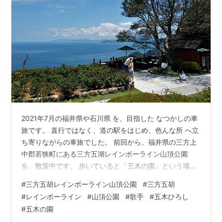
2021年7月の福井県や石川県 を、目指した なつかしの車
旅です。 直行ではなく、道の駅をはじめ、色んな所 へ立
ち寄りながらの車旅でした。 前回から、福井県の三方上
中郡若狭町にある三方五湖レインボーライン山頂公園
を、散策中です。 歩いていると「五木の園」という場所
がありました。 歌手の五木ひろしさんは、福井県三方郡
#
三方五胡レインボーライン山頂公園
#
三方五胡
美浜町の出身だそうです。 三方五胡レインボーライン山
#
レインボーライン
#
山頂公園
#
歌手
#
五木ひろし
頂公園（福井県三方上中郡若狭町） 2021年7月 ランキン
#
五木の園
グ参加中旅行 ランキング参加中写真・カメラ