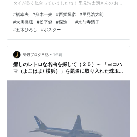
タイが良く似合っていましたね！ 里見浩太朗さんの お芝
居＆歌謡ショーポスター 松平健さんのポスター 森進一さ
#
橋幸夫
#
舟木一夫
#
西郷輝彦
#
里見浩太朗
ん 水前寺清子さん 五木ひろしさん 前売券で2000円・・
#
大川橋蔵
#
松平健
#
森進一
#
水前寺清子
「安い」！ 大川橋蔵さんのポスター 「オール特出競演ヌ
#
五木ひろし
#
ポスター
ード大会」 キャッチコピーは殆ど死語のポスター 「殿方
皆殺し」なんてありましたね！ ロビーの展示物 額縁のガ
ラスが乱反射しますので 斜めから写しています 嘉穂劇場
は以上…
•
諦観ブログ日記
1年前
癒しのレトロな名曲を探して（２５）～ 「ヨコハ
マ（よこはま/ 横浜）」を題名に取り入れた珠玉
の名曲５選 ～