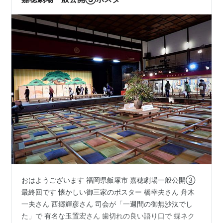
12日午前…
おはようございます 福岡県飯塚市 嘉穂劇場一般公開③
最終回です 懐かしい御三家のポスター 橋幸夫さん 舟木
一夫さん 西郷輝彦さん 司会が「一週間の御無沙汰でし
た」で 有名な玉置宏さん 歯切れの良い語り口で 蝶ネク