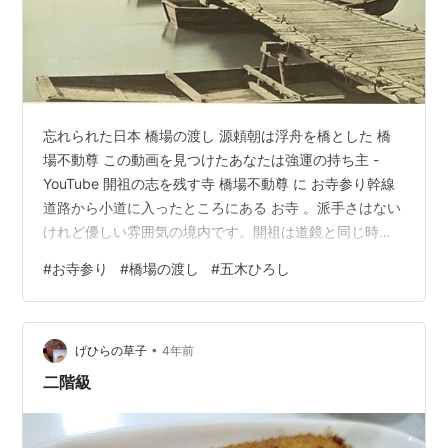
忘れられた日本 橋場の渡し 源頼朝は浮舟を橋とした 橋
場不動尊 この動画を見つけたあなたは強運の持ち主 -
YouTube 開祖の志を残す寺 橋場不動尊 に お寺参り幹線
道路から小道に入ったところにある お寺 。派手さはない
けれど優しい雰囲気の境内です。開祖は道鏡と同じ時代
の人ですが、「草堂を営む」と言うように権力とは無
#
お寺参り
#
橋場の渡し
#
五木ひろし
縁、民衆に仏の道を説いたのでしょう。そんな志が脈々
と残っているような本堂です。お不動様は憤怒の表情で
恐ろしい外見ですが、内面は慈愛の優しさに満ちている
•
ご神仏。その優しさもいっぱい満ちているような聖域で
げひらの草子
4年前
す。
二階級