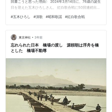
回書こうと思った理由〉 2024年3月14日に、76歳の誕生
日を迎えた五木ひろしさん。 紅白歌合戦に50回連続出
場、日本レコード大賞を2回受賞、最優秀歌唱賞を3回受
#
五木ひろし
#
演歌
#
昭和歌謡
#
紅白歌合戦
賞するなど日本を代表する歌手である。 今は趣味などが
多様化しており、日本中の誰もがとはいえないが、少な
くとも40代以上の方々であれば、ほとんどの人が知って
•
いる歌手だと思う。 私は熱心なファンではないけれど、
東京神社
3年前
子供のころから当たり前のように紅白に出場していて、
忘れられた日本 橋場の渡し 源頼朝は浮舟を橋
コロッケさんなど沢山…
とした 橋場不動尊