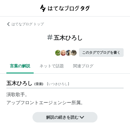
はてなブログ トップ
五木ひろし
このタグでブログを書く
言葉の解説
ネットで話題
関連ブログ
五木ひろし
(
音楽
)
【
いつきひろし
】
演歌
歌手。
アップフロントエージェンシー
所属。
解説の続きを読む
昭和23年3月14日、福井県三方郡美浜町に生れる