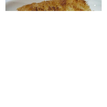
#チーズとカツでホクホク こんばんは、そりゃつば九郞
やつばみと比べたら、地味さは否めなかったけど、神宮
に行けばそこにいるナイスガイ、トルクーヤが母国のメ
キシコに(それも初めて知ったんだけど)帰るという報道を
見て、淋しいねえ、おむこんです。っていうか、本職プ
ロレスラーって！！ そして晩御飯のあとで、息子たちと
#
チーズとカツでホクホク
#
トルクーヤ忘れないよ
（後日注：見た）YouTubeのシモカワチャンネルの一週