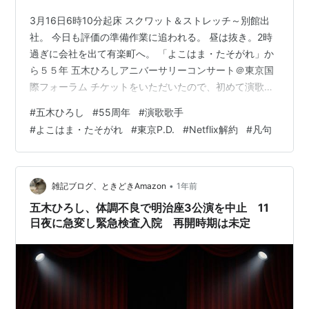
3月16日6時10分起床 スクワット＆ストレッチ～別館出
社。 今日も評価の準備作業に追われる。 昼は抜き。2時
過ぎに会社を出て有楽町へ。 「よこはま・たそがれ」か
ら５５年 五木ひろしアニバーサリーコンサート＠東京国
際フォーラム チケットをいただいたので、初めて演歌歌
手のコンサートを見に来た。 客層は平均年齢75歳、女性
#
五木ひろし
#
55周年
#
演歌歌手
7割といった感じ。 売れるきっかけとなった『全日本歌
#
よこはま・たそがれ
#
東京P.D.
#
Netflix解約
#
凡句
謡選手権』の写真をバックに、三谷謙名義の「雨のヨコ
ハマ」が流れる。 ご本人登場でデビュー曲「よこはま・
たそがれ」からスタート、全36曲を歌いきった。 御年78
歳。スピーチは若干聞こえにくくなっているが、こぶし
•
雑記ブログ、ときどきAmazon
1年前
は健在。 歌謡曲に全…
五木ひろし、体調不良で明治座3公演を中止 11
日夜に急変し緊急検査入院 再開時期は未定