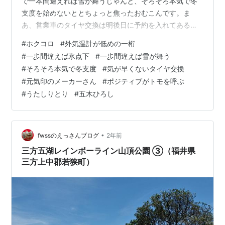
で一本間違えれば雪が舞うじゃんと、そろそろ本気で冬
支度を始めないととちょっと焦ったおむこんです。ま
あ、営業車のタイヤ交換は明後日に予約を入れてあるの
で。気が早いかなと思ったけど、全然そんなことはない
#
ホクコロ
#
外気温計が低めの一桁
ね。 今日は朝から元気印のメーカーさんの訪問があり、
#
一歩間違えば氷点下
#
一歩間違えば雪が舞う
新製品の説明を聞きながら、やっぱりポジティブなエネ
#
そろそろ本気で冬支度
#
気が早くないタイヤ交換
ルギー振りまいてる人の話を聞いてると、心もシャキッ
#
元気印のメーカーさん
#
ポジティブがトモを呼ぶ
とするもので。僕もかくありたいと。なので今日は営業
#
うたしりとり
#
五木ひろし
も電話応対も、気持ち気持ちを増量してみました。自己
満だけど、たまには必要かもね。 裏通り五木ひろし…
•
fwssのえっさんブログ
2年前
三方五湖レインボーライン山頂公園 ③（福井県
三方上中郡若狭町）