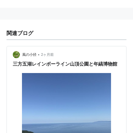
（1948
団塊の世代
）。
昭和40年、「松山まさる」でデビュー後、「一条英
一」、「三谷謙」と改名。
昭和45年、全日本歌謡選手権に出場し難関を突破、10
関連ブログ
週勝ち抜きの栄光を得る。
昭和46年、「五木ひろし
*1
」誕生。3月1日「よこは
ま・たそがれ」の大ヒットにより、数多くの賞を受賞。
•
風の小径
2ヶ月前
一躍ミリオンセラー歌手となる。
三方五湖レインボーライン山頂公園と年縞博物館
昭和51年、ラスベガス公演。
平成19年、ＮＨＫ連続ドラマ小説「ちりとてちん」にゲ
スト出演。
ドラマ
ＮＨＫドラマ「ちりとてちん」（本人役でゲスト出演）
*1
:
芸名の由来は作家の五木寛之