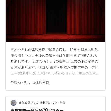
五木ひろしが体調不良で緊急入院し、12日・13日の明治
座公演を中止。今後の公演再開は体調を見て判断される
見通しです。 五木ひろし、3公演中止 広告の下に記事の
続きがあります。ペコリ 東京・明治座で開催中の「デビ
ュー60周年記念 五木ひろし特別公演」が、主演の五木ひ
ろし氏の体調不良により、7月12日と13日の計3公演を中
#
五木ひろし
#
体調不良
止すると発表された。主催者側によると、五木氏は11日
の公演後に体調を崩し、検査入院を受けており、現在も
入院中のためドクターストップがかかっているという。
•
項目 内容 公演名 デビュー60周年記念 五木ひろし特別公
南部鉄器マンの営業日記-2
1年前
演（坂本冬美特別出演） 会場 東京・明治座 中止発表 7月
嘉穂劇場一般公開③ポスター