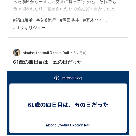
った場所から一番近い交番に持って行った。 それでも
色々聞かれたり、書かされたりでめんどくさかったと言
えばめんどくさかったが落としたのが自分だったら…と
#
福山雅治
#
横浜流星
#
岡田将生
#
五木ひろし
思うと、このくらいは仕方ない。 お巡りちゃんが 「物が
#
オダギリジョー
物だけに、落とし主が出ても謝礼に何割とかは出来ない
んですが… それ相当のお礼は請求出来るけど、どうしま
す？ その時はそちらのお名前とか、教えるしかないんで
すが…」 というので、オッサン君が 「いやいや、けっこ
•
alcohol,football,Rock'n Roll
5ヶ月前
うです。何もいりません。だから何も教…
61歳の四日目は、五の日だった