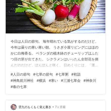
今日は人日の節句。 毎年晴れている気がするのだけど、
今年は曇りの寒い寒い朝。 うさぎ小屋リビングにはほの
かに白梅香る。 ベランダの植木鉢のチューリップはふた
つ目の芽が出てきた。 シクラメンはいったん全部花を摘
んだのだけど、ぽんぽんと咲く。 日めくりには、「運命
のなかに偶然はない」というアメリカ合衆国第２８代大
#
人日の節句
#
七草の節句
#
七草粥
#
初詣
統領・ウィルソン氏の言葉が書かれていた。 氏の頃に量
#
神鳥前川神社
#
横浜
#
寒い
#
三浦七草会
#
神奈川
子力学はあったんかな？とかわけのわからぬことを思っ
#
春の七草
た。 朝飯は七草粥。 七草は神奈川県産。 三浦七草会さ
んの春の七草。 米0.5合をといで水600ccとざっくり刻
んだスズナとスズシロを鍋に入れて、強火にかける。 ナ
ズナ、ホトケノザ、ゴギョ…
•
雲九のもくもく覚え書き
7ヶ月前