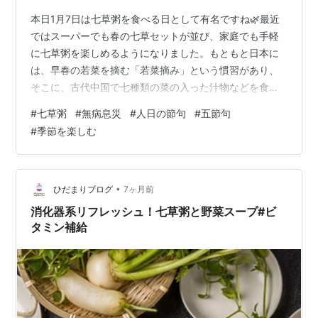
本日1月7日は七草粥を食べる日として有名ですね🌿最近
ではスーパーでも春の七草セットが並び、家庭でも手軽
に七草粥を楽しめるようになりました。もともと日本に
は、早春の若菜を摘む「若菜摘み」という慣習があり、
そこに、古代中国で七種類の菜の入った汁物などを食べ
て無病息災を願った風習が合わさって、今の七草粥の形
#
七草粥
#
無病息災
#
人日の節句
#
五節句
になったといわれています。 七草粥はその名の通り、野
#
季節を楽しむ
草や薬草と呼ばれる七草を入れたお粥のこと。 お正月の
ごちそうでちょっとお疲れ気味の胃腸を休ませる意味も
あり、一年の無病息災や長寿、健康を祈る願いも込めら
れています✨ 1月7日は「人日の節句」と呼ばれる、五節
•
ひだまりブログ
7ヶ月前
句のひとつでもあります。 五節句の中では…
消化器系リフレッシュ！七草粥と野菜スープ#ビ
タミン補給