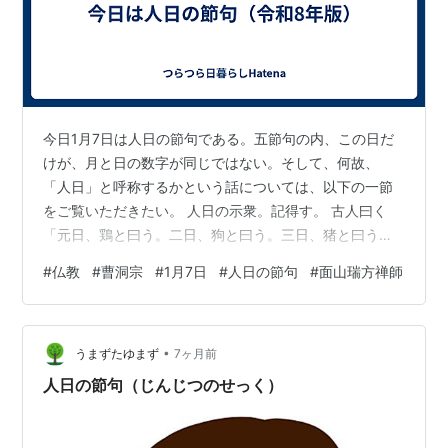
今日1月7日は人日の節句である。五節句の内、この日だ
けが、月と日の数字が同じではない。そして、何故、
「人日」と呼称するかという話については、以下の一節
をご覧いただきたい。 人日の示衆。記得す。 古人曰く
「元日、鶏と曰う。二日、狗と曰う。三日、猪と曰う。
四日、羊と曰う。五日、牛と曰う。六日、馬と曰う。七
#
仏教
#
曹洞宗
#
1月7日
#
人日の節句
#
面山瑞方禅師
日、人と曰う」と。 人日、即ち問わず。那一人、何処に
在りや。諸人、試みに一人を指出して看よ。 〈竹箆を挙
して〉代って曰く、急いで眼を著けて看よ〈擲下し去
•
る〉。若し也、著けざれば直に当来を待って弥勒に問
うまずたゆまず
7ヶ月前
え。 『虎穴録』 この『虎穴録』というのは、臨済宗大本
人日の節句（じんじつのせっく）
山妙心寺11世の悟渓宗頓（1416～1500…