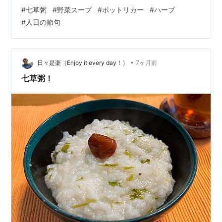
て春の七草（せり・なずな・ごぎょう・はこべら・ほと
#
七草粥
#
野菜スープ
#
ポットリカー
#
ハーブ
けのざ・すずな・すずしろ）を入れた七草粥を食べるこ
#
人日の節句
とで、お正月に疲れた胃を休め、不足しがちな野菜やビ
タミンを補給する意味合いがあります。 まさに「人の
日」と書きますが、中国では1月1日から7日までを牛や馬
などの動物に見立てて占う風習があり、7日は「人の日」
•
日々是楽（Enjoy it every day！）
7ヶ月前
として人を尊び、7種の野菜を入れた汁物を食…
七草粥！