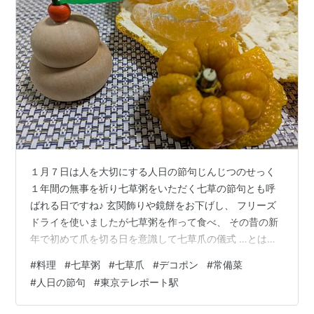
１月７日は人を大切にする人日の節句じんじつのせっく
１年間の無事を祈り七草粥をいただく七草の節句とも呼
ばれる日ですね♪ 玄関飾りや鏡餅をお下げし、 フリーズ
ドライを使いましたが七草粥を作って食べ、 その昔の新
年で初めて爪を切る日を意識して七草爪の儀式 …とはい
えこの日を待っていたのに前日に爪が割れて２本だけ整
#
料理
#
七草粥
#
七草爪
#
デコポン
#
常備菜
えちゃいましたけど、 七草がゆの（取り分けた）汁にマ
#
人日の節句
#
東京テレポート駅
ニュキュアを落とした爪を順番に浸け、 切りやすくして
から爪切りで切ってキレイに揃えました 食後のデザート