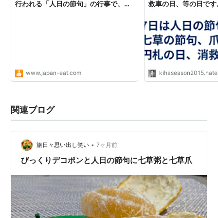
発売日:
2010/03/01
行われる「人日の節句」の行事で、五
救車の日、等の日です。
メディア:
文庫
節句のひとつです - japan-eat’s blog
時を慈しむ旅ブログ (
クリック
: 5回
ハッピートーク)
この商品を含むブログ (2件) を見る
www.japan-eat.com
kihaseason2015.hat
関連ブログ
•
旅日々思い出し笑い
7ヶ月前
びっくりデコポンと人日の節句に七草粥と七草爪