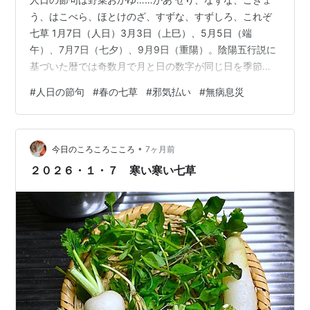
う、はこべら、ほとけのざ、すずな、すずしろ、これぞ
七草 1月7日（人日）3月3日（上巳）、5月5日（端
午）、7月7日（七夕）、9月9日（重陽）。陰陽五行説に
基づいた暦では奇数月で月と日の数字が同じ日を季節の
変わり目と捉えて五節句としています。ちなみに、1月だ
#
人日の節句
#
春の七草
#
邪気払い
#
無病息災
けが7日になっているのは1日が元旦なので、次に縁起の
いい日を選ぶと7日だったからです。 そんな陰陽五行説
で一年最初に訪れる節句が今日の人日（じんじつ）の節
•
句、別名「七草の節句」。「邪気を払い万病を除くため
今日のころころこころ
7ヶ月前
に七草粥を食する日」として伝えられてきました。 七草
２０２６・１・７ 寒い寒い七草
とはいっても、古の時代、極寒の時期…