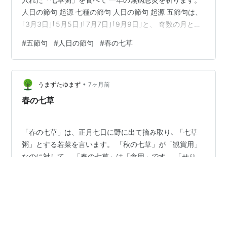
人日の節句 起源 七種の節句 人日の節句 起源 五節句は、
｢3月3日｣｢5月5日｣｢7月7日｣｢9月9日｣と、 奇数の月と重
なる日が選ばれているのですが 1月は1日の「元日」は別
#
五節句
#
人日の節句
#
春の七草
格として、 代わりに7日の「人日」（じんじつ）を 五節
句（五節供）に入れています。 昔、Chinaでは、元日か
ら6日の各日に 獣畜を当てはめて占いを行う風習が あり
•
ました。 そして、それぞれの日の対象となる 「獣畜」を
うまずたゆまず
7ヶ月前
動物を殺さず、大切に扱いました。 元…
春の七草