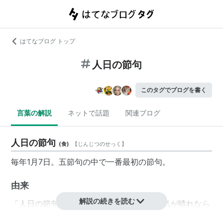
はてなブログ トップ
人日の節句
このタグでブログを書く
言葉の解説
ネットで話題
関連ブログ
人日の節句
(
食
)
【
じんじつのせっく
】
毎年1月7日。五節句の中で一番最初の節句。
由来
解説の続きを読む
「人日の節句」の翌日８日には穀を占い天気が晴れなら
吉で豊作、雨なら凶の兆しとなるため前日の7日に1年の