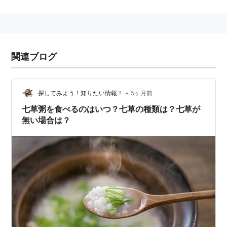
豊作と無病息災を願い「七草粥」を食べたとされるとこ
ろから。
穀物を作る人間は、まず体調を整えて健康管理すること
が重要であるということを説いている。
関連ブログ
新年に芽吹いている植物の七種（草）を粥にして食べる
事は、自然の恵を授かると言うことだけではなく、家族
の無病息災と長寿を祈ることからもきている。
•
探してみよう！知りたい情報！
5ヶ月前
つまり、正月料理や飲酒に疲れた家族や自分の内臓（胃
七草粥を食べるのはいつ？七草の種類は？七草が
無い場合は？
腸）を気使い、冬の間に不足しがちのビタミンを補うと
い生活の知恵でもあり薬膳料理でもあるわけである。
七草の栄養価
セリ
ビタミンK、マンガン、レチノール、葉酸、食物繊
維、銅、鉄、ビタミンC
ナズナ（ペン
タンパク質、脂質、炭水化物、βカロテン、ビタミン
ペングサ）
B1、ビタミンB2、ビタミンB6