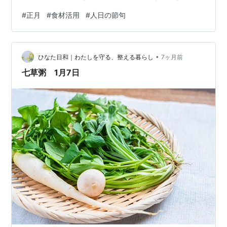
っていたので、ふたたびやる気を出しただけでも良しと
#
正月
#
食材活用
#
人日の節句
しようか。どのレシピにしようかなと検索しましたが、
10年前と同じパディントンのマーマレードに決定。ブロ
グに書きとめてくれていた皆さん、ありがとう。 パディ
•
ントンつまりはマイケル・ボンド夫人のレシピでは、皮
ひなた日和｜わたしを守る、整える暮らし
7ヶ月前
だけ何度も茹でこぼす工程もなく、私のワタのはつり方
七草粥 1月7日
もユルかったので苦めかな〜 と予想した…