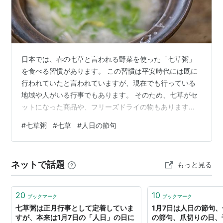
スズナ（蕪）
カリウム、リン、カルシウム、葉酸、ビタミンB2、
ビタミンC
スズシロ（大
ビタミンC、ビタミンE、βカロテン、ビタミンB1、
根）
食物繊維、カルシウム
日本では、春の七草と言われる野菜を使った「七草粥」
ハコベラ（ハ
を食べる習慣があります。 この習慣は平安時代には既に
タンパク質、ビタミン類、サポニン、酵素、カルシウ
コベ）
ム、鉄、ミネラル
行われていたと言われていますが、現在でも行っている
地域や人がいる行事でもあります。 そのため、七草がセ
ゴギョウ（ハ
栄養価は不明だが咳止め・痰きり・利尿作用などに効
ットになった商品や、フリーズドライの物もあります。
ハコグサ）
能があるとされる
今回は、この七草粥を食べるのはいつか？七草の種類は
#
七草粥
#
七草
#
人日の節句
ホトケノザ
栄養価は不明だが体質改善に効能があるとされる
何か？また七草が無い場合はどうしたらよいのかについ
て解説します。 七草粥を食べる時期はいつ？また食べる
理由は？ （七草粥とは） （食べる時期は？） （食べる
ネットで話題
もっと見る
理由は？） （他の節句では何を食べる？） （秋の七草は
ないの？） 七草の種類と効能は？七草の名前を覚えるに
七草粥―三人佐平次捕物帳 (時代小
説文庫)
は？ （種類と効能は？） （名前…
20
10
ブックマーク
ブックマーク
作者:
小杉健治
七草粥は正月行事として定着していま
1月7日は人日の節句
出版社/メーカー:
角川春樹事務所
すが、本来は1月7日の「人日」の日に
の節句、爪切りの日、