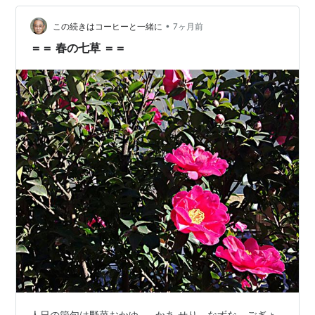
にデコポン🍊 リンゴやオレンジと比べてみても見た目は
もっとBig 重さもズシッと570g こんな大きさ見たことな
•
この続きはコーヒーと一緒に
7ヶ月前
いって感じの母から貰っ…
＝＝ 春の七草 ＝＝
人日の節句は野菜おかゆ……かあ せり、なずな、ごぎょ