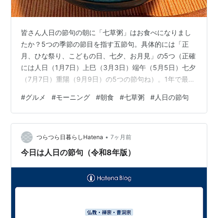
皆さん人日の節句の朝に「七草粥」はお食べになりまし
たか？5つの季節の節目を指す五節句。具体的には「正
月、ひな祭り、こどもの日、七夕、お月見」の5つ（正確
には人日（1月7日）上巳（3月3日）端午（5月5日）七夕
（7月7日）重陽（9月9日）の5つの節句ね）。1年で最初
に訪れる人日の節句といえば”七草の節句”とも言われるよ
#
グルメ
#
モーニング
#
朝食
#
七草粥
#
人日の節句
うにメインイベントは皆さんご存じ「七草粥」だ！ 1年間
の無病息災と初月で食べ過ぎ＆飲み過ぎで疲弊した胃腸
を休めるという意味で春の七草（せり、なずな、ごぎょ
•
う、はこべら、ほとけのざ、すずな、すずしろ）を優し
つらつら日暮らしHatena
7ヶ月前
く粥で食すなんて昔の方は賢いよねぇ〜。ちなみになず
今日は人日の節句（令和8年版）
なはぺんぺん草、すずなはカブ…