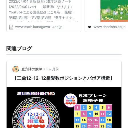
2022/04/04 更新 線形代数学講義ノート
(2022/04/04ver) （最新版になります）
YouTubeによる講義動画はこちら： 第I部・
第II部 第III部～第V部 第VI部 『数学セミナ
ー』連載 「線形代数に開眼する12の道」 雑
www.math.kanagawa-u.ac.jp
www.shoeisha.co.jp
誌『数学セミナー』（日本評論社）で連載し
ました（2023年4月号～202...
関連ブログ
•
魔方陣の数学
3ヶ月前
【三鼎12-12-12相愛数ポジションとバボア構造】