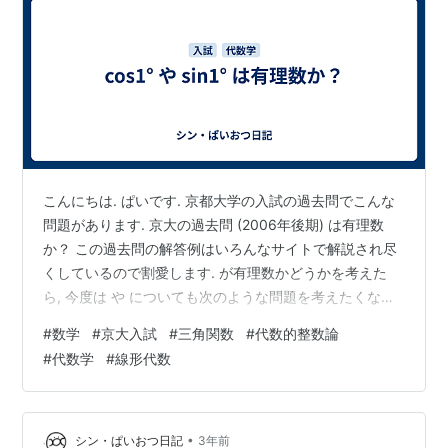
こんにちは. ぱいです. 京都大学の入試の過去問でこんな
問題があります. 京大の過去問 (2006年後期) は有理数
か？ この過去問の解答例はいろんなサイトで解説され尽
くしているので割愛します. が有理数かどうかを考えた
ら, 今度は や についても次のような問題を考えたくなる
のが人間のサガだと思います. 問題 や は有理数か？ この
#
数学
#
京大入試
#
三角関数
#
代数的整数論
問題について, 代数的整数論を使ったスマートな解き方を
#
代数学
#
線形代数
思いついたので, その解き方を解説します. なお, 代数的整
数論を知らない人にも分かるように解説しますので, 知ら
ない人も安心して読んでください♪
•
シン・ぱいおつ日記
3年前