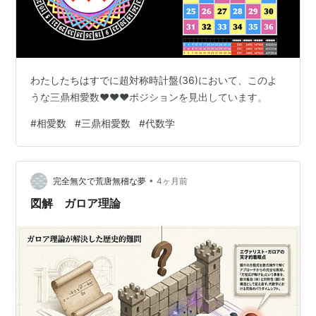
わたしたちはすでに超対称時計盤(36)において、このよ
うな三鼎相愛数❤︎❤︎❤︎ポジションを見出しています。
#
相愛数
#
三鼎相愛数
#
代数学
•
完全無欠で荒唐無稽な夢
4ヶ月前
図解 ガロア理論