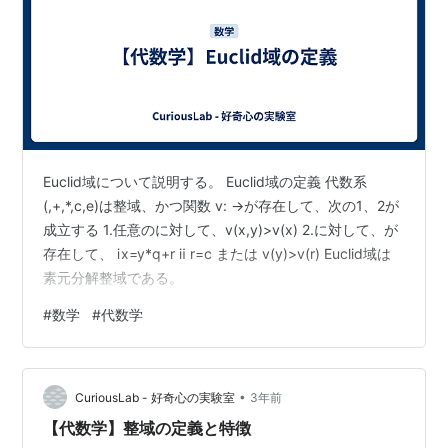
Euclid域について説明する。 Euclid域の定義 代数系
(,+,*,c,e)は整域、かつ関数 v: →が存在して、次の1、2が
成立する 1.任意のに対して、v(x,y)>v(x) 2.に対して、が
存在して、 ⅰx=y*q+r ⅱ r=c または v(y)>v(r) Euclid域は
素元分解整域である。
#
数学
#
代数学
•
CuriousLab - 好奇心の実験室
3年前
【代数学】整域の定義と特徴