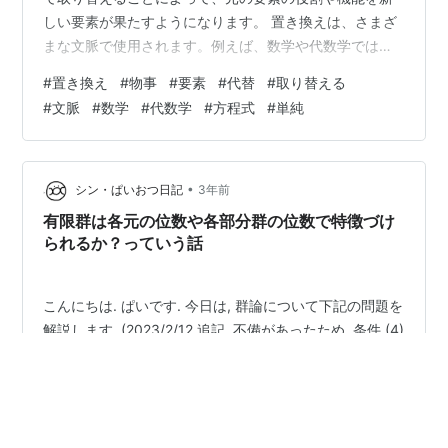
しい要素が果たすようになります。 置き換えは、さまざ
まな文脈で使用されます。例えば、数学や代数学では、
方程式や式の中で変数を置き換えることがあります。こ
#
置き換え
#
物事
#
要素
#
代替
#
取り替える
れによって、より単純な形や解析的な解が得られる場合
#
文脈
#
数学
#
代数学
#
方程式
#
単純
があります。 また、コンピュータ科学やプログラミング
では、文字列や変数の値を別の文字列や値で置き換える
ことがあります。これによって、プログラムの処理や表
示を変更することができます。 さらに、一般的な意味で
•
シン・ぱいおつ日記
3年前
は、置き換えは何かを他のもので代替する行為を…
有限群は各元の位数や各部分群の位数で特徴づけ
られるか？っていう話