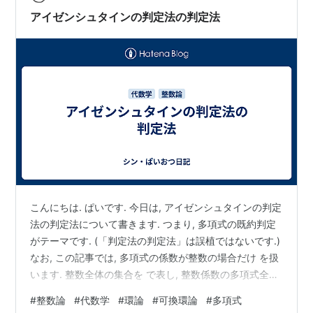
アイゼンシュタインの判定法の判定法
こんにちは. ぱいです. 今日は, アイゼンシュタインの判定
法の判定法について書きます. つまり, 多項式の既約判定
がテーマです. (「判定法の判定法」は誤植ではないです.)
なお, この記事では, 多項式の係数が整数の場合だけ を扱
います. 整数全体の集合を で表し, 整数係数の多項式全体
の集合を ] で表します. 多項式 を級数展開表示したときの
#
整数論
#
代数学
#
環論
#
可換環論
#
多項式
各 次の係数を で表すことにします. つまり, の級数展開表