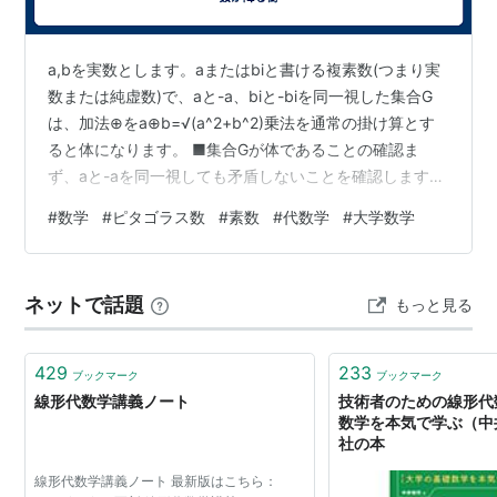
a,bを実数とします。aまたはbiと書ける複素数(つまり実
数または純虚数)で、aと-a、biと-biを同一視した集合G
は、加法⊕をa⊕b=√(a^2+b^2)乗法を通常の掛け算とす
ると体になります。 ■集合Gが体であることの確認ま
ず、aと-aを同一視しても矛盾しないことを確認します。
a⊕b=√(a^2+b^2)(-a)⊕b=√( (-a)^2+b^2 )=√(a^2+b^2)
#
数学
#
ピタゴラス数
#
素数
#
代数学
#
大学数学
なので、 a⊕b=(-a)⊕b(-a)×b=-ab=ab=a×b （abと-ab
も同一視されるので）よってaと-aを同一視しても矛盾し
ません。a,bが実数及び純虚数ならa⊕bも実数及び純虚数
ネットで話題
もっと見る
になるので、加法⊕で閉じています…
429
233
ブックマーク
ブックマーク
線形代数学講義ノート
技術者のための線形代
数学を本気で学ぶ（中
社の本
線形代数学講義ノート 最新版はこちら：