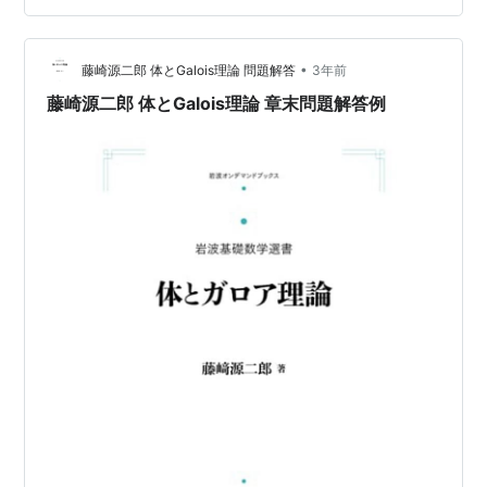
示を以下のように書きます. \begin{align} f(x) =
a(f;n)x^{n} + \cdots + a(f;1)x + a(f;0).\end{align} また,
•
以下の…
藤崎源二郎 体とGalois理論 問題解答
3年前
藤崎源二郎 体とGalois理論 章末問題解答例