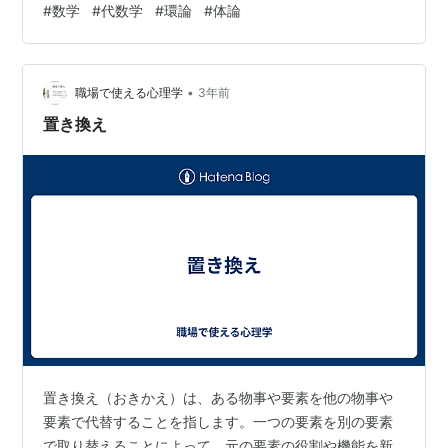
#
数学
#
代数学
#
環論
#
体論
あるとは, 次の条件 (1), (2) が両方とも成り立つときをい
う. (1) は と同じ演算で環となる. (2) の単位元を とおけ
ば, となる. 数学を勉強している人の中には, 「この (2) の
•
条件は一体なんやねん！」とモヤモヤしている…
職場で使える心理学
3年前
置き換え
置き換え（おきかえ）は、ある物事や要素を他の物事や
要素で代替することを指します。一つの要素を別の要素
で取り替えることによって、元の要素の役割や機能を新