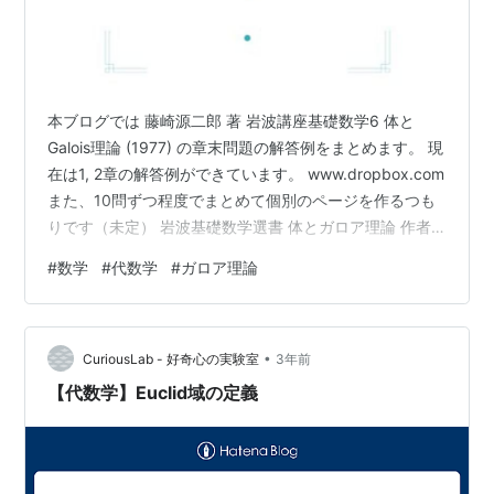
本ブログでは 藤崎源二郎 著 岩波講座基礎数学6 体と
Galois理論 (1977) の章末問題の解答例をまとめます。 現
在は1, 2章の解答例ができています。 www.dropbox.com
また、10問ずつ程度でまとめて個別のページを作るつも
りです（未定） 岩波基礎数学選書 体とガロア理論 作者:
藤﨑源二郎 岩波書店 Amazon
#
数学
#
代数学
#
ガロア理論
•
CuriousLab - 好奇心の実験室
3年前
【代数学】Euclid域の定義