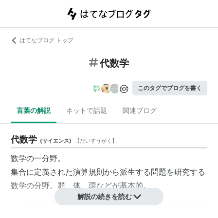
はてなブログ トップ
代数学
このタグでブログを書く
言葉の解説
ネットで話題
関連ブログ
代数学
(
サイエンス
)
【
だいすうがく
】
数学の一分野。
集合に定義された演算規則から派生する問題を研究する
数学の分野。群、体、環などが基本的。
解説の続きを読む
この分野の応用でよくしられているのは、エラー訂正で