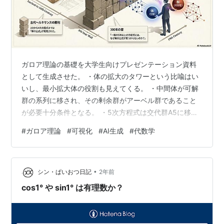
ガロア理論の基礎を大学生向けプレゼンテーション資料
として生成させた。 ・体の拡大のタワーという比喩はい
いし、最小拡大体の役割も見えてくる。 ・中間体が可解
群の系列に移され、その剰余群がアーベル群であること
が必要十分条件となる。 ・5次方程式は交代群A5に移さ
れ単純群になってしまい、可解群ではない よく知られて
#
ガロア理論
#
可視化
#
AI生成
#
代数学
いないのですが拡大体の塔は冪根を追加したもの。つま
り、冪根の組合せでは5次以上の方程式は解けないという
主張です。代数的に解けないけれども解析的な関数を持
•
ち込むと解ける（エルミートが5次方程式を解いていま
シン・ぱいおつ日記
2年前
す！） ウーム、 AI生成のこのビジュアルはもっとも「可
cos1° や sin1° は有理数か？
解性」が高い可視化だと思いますね…