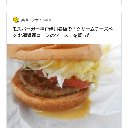
いつもは明石→西神中央→名谷の時計回りで巡るのだ
が、この日は逆回りで走ってみた。 この日はルート上で
•
いくつかちょっとした用事があり、そのほうが都合が良
兵庫イクサ
5年前
かったので。 その用事の一つが、伊川谷の奥の方にある
モスバーガー神戸伊川谷店で「クリームチーズベ
「おにぎり」のテイクアウト店を訪れ…
ジ 北海道産コーンのソース」を買った