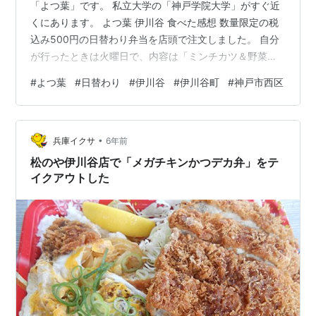
「よつ葉」です。 私立大学の「神戸学院大学」がすぐ近
くにあります。 よつ葉 伊川谷 食べた感想 数量限定の税
込み500円の日替わり弁当を店頭で注文しました。 自分
が行ったときは火曜日で、内容は「ミンチカツ＆野菜炒
め」でした。 注文後、5分ほどでお弁当が出来上がりま
#
よつ葉
#
日替わり
#
伊川谷
#
伊川谷町
#
神戸市西区
した。 日替わり弁当（火曜日 ミンチカツ＆野菜炒め）
日替わり弁当（火曜日 ミンチカツ＆野菜炒め） 開封後
日替わり弁当（火曜日 ミンチカツ＆野菜炒め） 開封後 2
•
食べてみると、ミンチカツが出来立てで味もすごくおい
兵庫イクサ
6年前
しい！ そして肉が入っている野菜炒めもすごくうまい！
松のや伊川谷店で「メガチキンかつデカ弁」をテ
弁当を食べていて…
イクアウトした