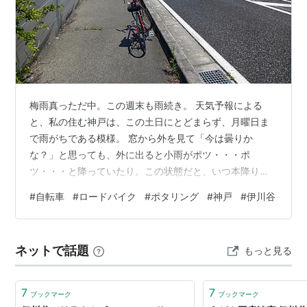
梅雨真っただ中。この週末も雨続き。 天気予報による
と、私の住む神戸は、この土日にとどまらず、月曜日ま
で雨がちである模様。 窓から外を見て「今は曇りか
な？」と思っても、外に出ると小雨がポツ・・・ポ
ツ・・・と降っていたり。この状態だと、いつ本降りに
なってもおかしくない。自転車で出かけるわけにはいか
#
自転車
#
ロードバイク
#
ポタリング
#
神戸
#
伊川谷
ず。 ライドに出ねば、ブログ用のネタも用意できず。 そ
こで、今回は、前回記事「【食べるが勝ち】onigiri
manma【伊川谷】」で書いた、先週の食べポタについ
ネットで話題
もっと見る
て、ライド面から振り返って書いてみよう。 ▼ 前回記事
はこちら matapato.hateblo.jp その日私は、前から気に
なっていた伊川谷の…
7
7
ブックマーク
ブックマーク