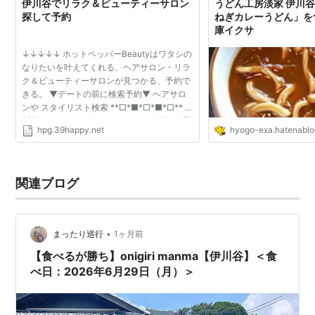
伊川谷でリラク＆ビューティーサロン
うどん工房淡家 伊川
探して予約
ねぎカレーうどん」を食
庫イクサ
↓↓↓↓↓ ホットペッパーBeautyはワタシの
なりたいを叶えてくれる、ヘアサロン・リラ
ク＆ビューティーサロンが見つかる、予約で
きる。 ▼デートの前に検索予約▼ ヘアサロ
ンや スタイリスト検索 **□*■*□*■*□** 伊
川谷でリラク＆ビューティーサロン探して予
hpg.39happy.net
hyogo-exa.hatenabl
約 **□*■*□*■*□** かわいいネイル ☆ｸｰ
ﾎﾟﾝ☆ｹﾞｯﾄ☆ ホットペッパーBeauty...
関連ブログ
•
まったり巡行
1ヶ月前
【食べるが勝ち】onigiri manma【伊川谷】＜食
べ日：2026年6月29日（月）＞