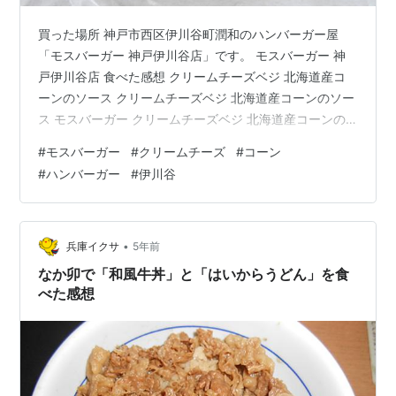
買った場所 神戸市西区伊川谷町潤和のハンバーガー屋
「モスバーガー 神戸伊川谷店」です。 モスバーガー 神
戸伊川谷店 食べた感想 クリームチーズベジ 北海道産コ
ーンのソース クリームチーズベジ 北海道産コーンのソー
ス モスバーガー クリームチーズベジ 北海道産コーンの
ソース モスバーガー 側面 モスバーガーの「クリームチ
#
モスバーガー
#
クリームチーズ
#
コーン
ーズベジ 北海道産コーンのソース」というハンバーガー
#
ハンバーガー
#
伊川谷
です。 購入時の値段はテイクアウトで税込み440円で
す。 食べてみると、野菜がたっぷりと入っていて嬉しい
ですね～。 クリームチーズベジ 北海道産コーンのソース
モスバーガー 断面 クリームチーズが入っているハンバー
•
兵庫イクサ
5年前
ガーは新鮮でし…
なか卯で「和風牛丼」と「はいからうどん」を食
べた感想