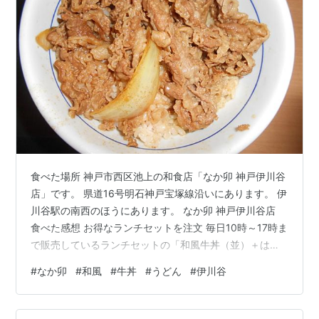
食べた場所 神戸市西区池上の和食店「なか卯 神戸伊川谷
店」です。 県道16号明石神戸宝塚線沿いにあります。 伊
川谷駅の南西のほうにあります。 なか卯 神戸伊川谷店
食べた感想 お得なランチセットを注文 毎日10時～17時ま
で販売しているランチセットの「和風牛丼（並）＋はい
からうどん（小）」を券売機で購入しました。 このラン
#
なか卯
#
和風
#
牛丼
#
うどん
#
伊川谷
チセットの値段は税込み500円です。 和風牛丼の並盛は
単品で購入すると税込み380円、はいからうどんの小盛
は単品で購入すると税込み200円なので、ランチセット