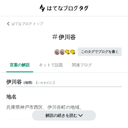
はてなブログ トップ
伊川谷
このタグでブログを書く
言葉の解説
ネットで話題
関連ブログ
伊川谷
(
地理
)
【
いかわだに
】
地名
兵庫県
神戸市西区
、
伊川谷
町の地域。
解説の続きを読む
伊川谷駅 神戸市営地下鉄（西神延伸線）