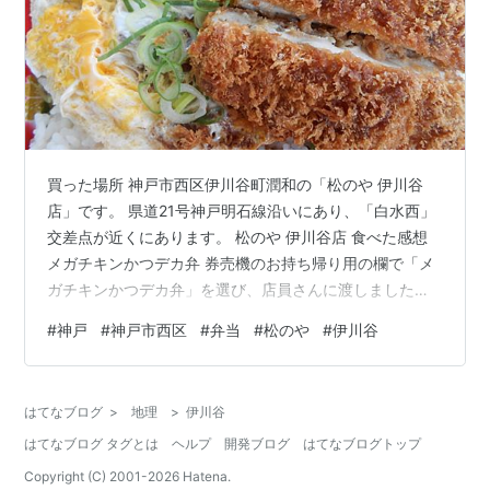
買った場所 神戸市西区伊川谷町潤和の「松のや 伊川谷
店」です。 県道21号神戸明石線沿いにあり、「白水西」
交差点が近くにあります。 松のや 伊川谷店 食べた感想
メガチキンかつデカ弁 券売機のお持ち帰り用の欄で「メ
ガチキンかつデカ弁」を選び、店員さんに渡しました。
すると15分ほどでお弁当が出来上がりました。 メガチキ
#
神戸
#
神戸市西区
#
弁当
#
松のや
#
伊川谷
ンかつデカ弁 メガチキンかつデカ弁（開封後） でっか！
ボリュームが半端ないです。公式サイトを覗いてみる
と、カロリーが2083kcalもありました。値段は税込み
はてなブログ
>
地理
>
伊川谷
790円です。 実際に食べてみると、右側のカツが出来立
はてなブログ タグとは
ヘルプ
開発ブログ
はてなブログトップ
てでサクサクしていてすごくおいしいです。 ただ最初は
うまいな～と思っ…
Copyright (C) 2001-
2026
Hatena.