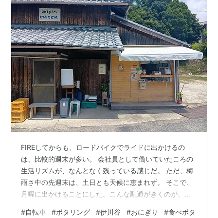
FIREしてからも、ロードバイクでライドに出かけるの
は、比較的週末が多い。 会社員として働いていたころの
生活リズムが、なんとなく残っている感じだ。 ただ、梅
雨さ中の先週末は、土日とも天候に恵まれず。 そこで、
月曜に出かけることにした。こんな融通がきくのが、
FIRE生活の良いところだ。 午前10時頃、ロードに乗っ
#
自転車
#
ポタリング
#
伊川谷
#
おにぎり
#
食べポタ
て、定番の西神戸周回ルートに出かけた。 このルート、