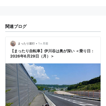
兵庫県
神戸市西区
前開南
にある、
神戸市営地下鉄
の駅。
→
伊川谷駅
○
リスト
：
駅キーワード
関連ブログ
•
まったり巡行
1ヶ月前
【まったり自転車】伊川谷は奥が深い ＜乗り日：
2026年6月29日（月）＞