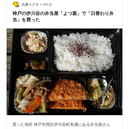
•
なら税込み80円のお得になります。 食券を店員さんに渡
兵庫イクサ
6年前
すと、わずか10秒で料理が運ばれてきました。早す
神戸の伊川谷の弁当屋「よつ葉」で「日替わり弁
ぎ！！ 和風牛丼…
当」を買った
買った場所 神戸市西区伊川谷町有瀬にある弁当屋さん