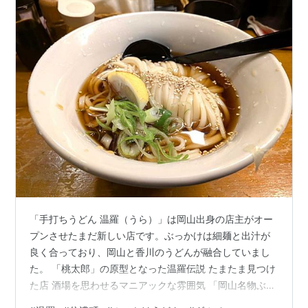
「手打ちうどん 温羅（うら）」は岡山出身の店主がオー
プンさせたまだ新しい店です。ぶっかけは細麺と出汁が
良く合っており、岡山と香川のうどんが融合していまし
た。 「桃太郎」の原型となった温羅伝説 たまたま見つけ
た店 酒場を思わせるマニアックな雰囲気 「岡山名物ぶっ
かけうどん」の凄さとは？ 主なメニューと店舗概要 主な