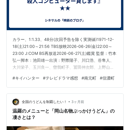
カラー、1:1.33、48分(次回予告を除く実測値)1971-12-
18(土)21:00～21:56 TBS放映2026-06-26(金)22:00～
23:00 J:COM BS再放送2026-06-27(土)鑑賞 監督：竹本
弘一脚本：池田雄一出演：野際陽子、川口浩、谷隼人、
大川栄子、玉川良一、曽我町子、冨田仲次郎、上野山功
一、三笠れい子、大泉滉（往診の医者）、三重街恒二、
#
キイハンター
#
テレビドラマ感想
#
南元町
#
信濃町
団巌（インド人風の祈とう師）、麻生みつ子（コンピュ
ーターの声）、他（丹波哲郎と千葉真一は出演なし、川
口浩はキイハンターのアジト内のシーンのみの出演）
•
【あらすじ、ネタバレあり】暗黒街のボスの通称「社
全国のうどんを制覇したい！
3ヶ月前
長」ことマツシマ（冨田仲次…
温羅のメニューと「岡山名物ぶっかけうどん」の
凄さとは？