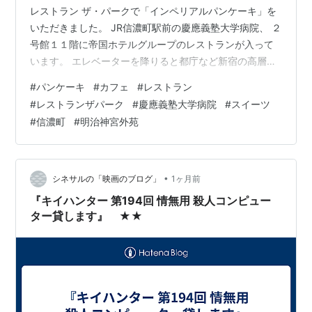
ない。
レストラン ザ・パークで「インペリアルパンケーキ」を
いただきました。 JR信濃町駅前の慶應義塾大学病院、 ２
慶應義塾大学病院
・
慶應義塾大学
信濃町
キャンパス（医
号館１１階に帝国ホテルグループのレストランが入って
学部）、創価学会本部などがある。創価学会の関連施設
います。 エレベーターを降りると都庁など新宿の高層ビ
が立ち並んでいるため、「
信濃町
」といえば
創価学会
を
ル群が見えます。 下の緑は新宿御苑。 慶應病院の隣は明
#
パンケーキ
#
カフェ
#
レストラン
指すことがある。
治神宮外苑。 上から素晴らしい風景を眺めながら食事、
#
レストランザパーク
#
慶應義塾大学病院
#
スイーツ
お茶ができます。 年に一度の定期検査帰り、必ず立ち寄
信濃町駅 JR東日本（中央本線）
#
信濃町
#
明治神宮外苑
ります…というか、 このレストランに立ち寄りたくて検
査に行っているみたいになっています。 レストラン ザ・
東京都新宿区信濃町
に存在する、
JR東日本
の駅。→
信
パーク 中がけっこう広いんです。 検査終わりの午後３時
濃町駅
半頃、ランチの混雑が…
•
シネサルの「映画のブログ」
1ヶ月前
『キイハンター 第194回 情無用 殺人コンピュー
○
リスト
：
駅キーワード
ター貸します』 ★★