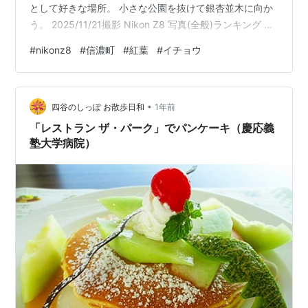
として好きな場所。 小さな公園を抜けて銀杏並木に向か
う。 2025/11/21撮影 Nikon Z8 写真(全般)ランキング ←
ランキングに参加しています。ポチッと応援お願いしま
#
nikonz8
#
信濃町
#
紅葉
#
イチョウ
す。 にほんブログ村← 村にもポチッと応援お願いしま
す。
•
四谷のしっぽ お散歩日和
1年前
「レストラン ザ・パーク」でパンケーキ（慶応義
塾大学病院）