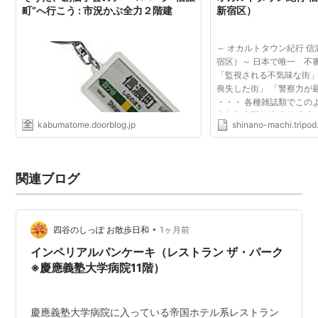
町”へ行こう : 市況かぶ全力２階建
新宿区）
新潟
）
路線バス
～ オカルトタウン紀行 
宿区）～ 日本で唯一 不
長電バス
「監視される不気味な街」
喪失した街」 「警察力が
・・・ 各種雑誌類でこの
主な道路
京都新宿区信濃町 信濃町
kabumatome.doorblog.jp
shinano-machi.tripo
信機を持って徘徊する不
上信越自動車道
のできる 日本...
17 信濃町IC
国道18号
関連ブログ
信濃町
(
地理
)
【
しなのまち
】
•
四谷のしっぽ お散歩日和
1ヶ月前
地域
インペリアルパンケーキ（レストラン ザ・パーク
※慶應義塾大学病院11階）
東京都
新宿区
信濃町
− 区の
南部
。江戸時代この地に永
井尚政（信濃守）の屋敷があったことに由来する地名で
ある。
信濃国
・
長野県上水内郡信濃町
とはもちろん関係
慶應義塾大学病院に入っている帝国ホテル系レストラン