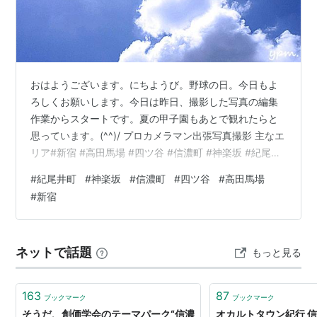
主な観光地
黒姫高原
黒姫童話館
おはようございます。にちようび。野球の日。今日もよ
黒姫高原スノーパーク
ろしくお願いします。今日は昨日、撮影した写真の編集
斑尾高原
作業からスタートです。夏の甲子園もあとで観れたらと
斑尾タングラムスキーサーカス
思っています。(^^)/ プロカメラマン出張写真撮影 主なエ
リア#新宿 #高田馬場 #四ツ谷 #信濃町 #神楽坂 #紀尾井
野尻湖
町 写真事務所ワイピーエムhttps://ypm-web.com/
野尻湖ナウマンゾウ博物館
#
紀尾井町
#
神楽坂
#
信濃町
#
四ツ谷
#
高田馬場
一茶記念館
#
新宿
交通
ネットで話題
もっと見る
鉄道
JR
信越本線
163
87
ブックマーク
ブックマーク
（
長野
〈
長野駅
〉…）←
古間
-
黒姫
→（…
直江津
…
そうだ、創価学会のテーマパーク“信濃
オカルトタウン紀行 