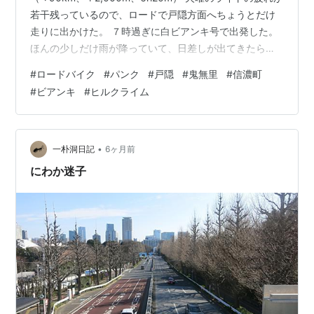
若干残っているので、ロードで戸隠方面へちょうとだけ
走りに出かけた。 ７時過ぎに白ビアンキ号で出発した。
ほんの少しだけ雨が降っていて、日差しが出てきたら、
西の空に虹がかかっていた（幸先よいなと思ったんだけ
#
ロードバイク
#
パンク
#
戸隠
#
鬼無里
#
信濃町
ど．．．）。 長野市の霊園坂経由で信濃町～戸隠へ向か
#
ビアンキ
#
ヒルクライム
うことにして、できるだけアゲアゲで行く。 霊園の上ま
できて、引き続き登る。 坂中峠を越えた先に出て、黒
姫、妙高、斑尾、飯綱山を眺めつつ信濃町へ向かう。 面
白い形の雲が出ていた。 二ノ倉までやってきて、戸隠へ
•
一朴洞日記
6ヶ月前
登る。 日差しが弱まる…
にわか迷子