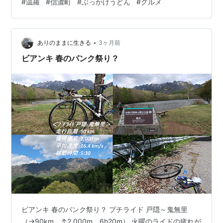
#
温羅
#
信濃町
#
ぶっかけうどん
#
グルメ
メニュー 地図 店舗概要 このブログのイチオシ記事 うど
ん以外のブログはこちらから 全国の御朱印を制覇した
い！！ 世界の蒸留酒を制覇したい！ 「我が道」を究めた
•
い 「桃太郎」の原型となった温羅伝説 「手打ちうどん
ありのままに生きる
3ヶ月前
温羅」はＪＲ総武線信濃町駅から徒歩約4分という場所に
ビアンキ 春のパンク祭り？
位置するうどん屋です…
ビアンキ 春のパンク祭り？ プチライド 戸隠～鬼無里
（→90km、↑2,000m、6h20m） 火曜のライドの疲れが