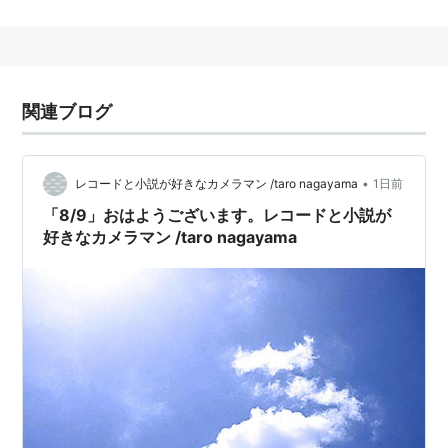
データ
人口
関連ブログ
9,851人（2005.12.1現在）
面積
149.27km²
•
レコードと小説が好きなカメラマン /taro nagayama
1日前
町の木
「8/9」おはようございます。レコードと小説が
好きなカメラマン /taro nagayama
オオヤマザクラ
町の花
コスモス
町の鳥
ウグイス
市町村コード
20583-4