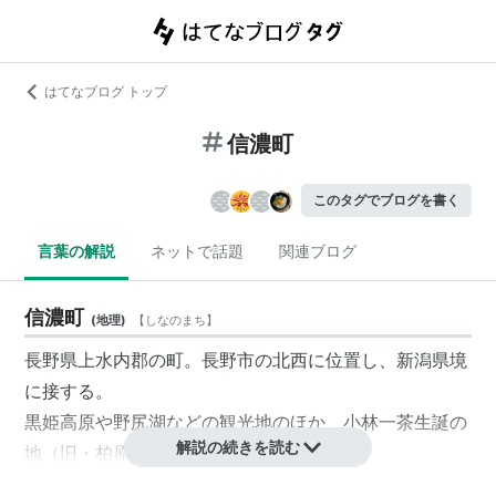
はてなブログ トップ
信濃町
このタグでブログを書く
言葉の解説
ネットで話題
関連ブログ
信濃町
(
地理
)
【
しなのまち
】
長野県
上水内郡
の町。長野市の北西に位置し、新潟県境
に接する。
黒姫高原
や
野尻湖
などの観光地のほか、小林一茶生誕の
解説の続きを読む
地（旧・柏原村）であることでも有名。