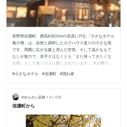
長野県信濃町、標高約800mの高原に佇む「小さなホテル
風小僧」は、自然と調和したログハウス造りの小さな宿
です。周囲に広がる森と澄んだ空気、そして温かなもて
なしが魅力で、派手さはなくとも「また帰ってきたくな
る宿」として多くの人に親しまれています。 木の香りに
迎えられる、ログハウスの佇まい 建物は太い丸太を組み
#
小さなホテル
#
信濃町
#
隠れ家
上げた本格的なログハウス。扉を開けた瞬間に広がる木
の香りと、どこか懐かしい雰囲気が旅の気分を一気に高
めてくれます。大きなホテルとは違い、客室数を抑えた
•
造りだからこそ、館内は静かで落ち着いた空気。高原の
やわらかい足跡
8ヶ月前
別荘に招かれたような感覚で過ごせます。 小さな宿なら
信濃町から
ではの、行き届いた心地よさ 客室は清潔…