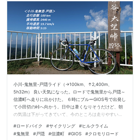
小川-鬼無里-戸隠ライド（→100km、↑2,400m、
5h32m） 良い天気になった。ロードで鬼無里から戸隠～
信濃町へ走りに出かけた。 ６時にブルーGIOS号で出発し
て小田切の峠へ向かう。日中は暑くなりそうだけど、朝
の気温は下がってきていて、今のところは走りやすい。
塩部まで登ってきて、さらに登る。 小田切の峠に着い
#
ロードバイク
#
サイクリング
#
ヒルクライム
て、七二会方面へ向かう。 七二会～中条の山ん中のアッ
#
鬼無里
#
戸隠
#
信濃町
#
GIOS
#
クロモリロード
プダウンを走って小川へ向かう。今年このルートを走る