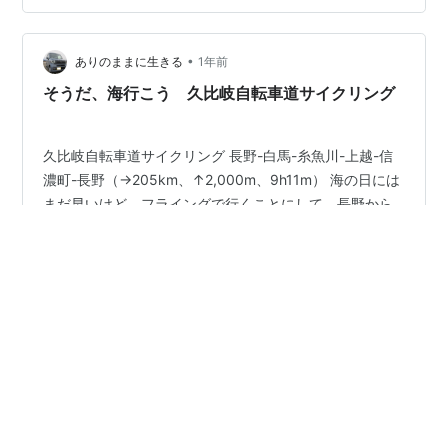
のは、初めてかもしれないな。 小川に入って、大洞高原
を目指す。 大洞高原を越えて鬼無里へ下る。 鬼無里まで
下りてきて、大望峠へ向かう。 最初は勾配が緩いけど、
•
ありのままに生きる
1年前
中盤以降きつくなって…
そうだ、海行こう 久比岐自転車道サイクリング
久比岐自転車道サイクリング 長野-白馬-糸魚川-上越-信
濃町-長野（→205km、↑2,000m、9h11m） 海の日には
まだ早いけど、フライングで行くことにして、長野から