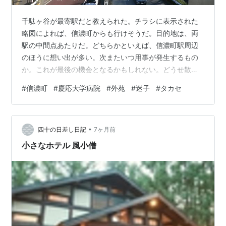
千駄ヶ谷が最寄駅だと教えられた。チラシに表示された
略図によれば、信濃町からも行けそうだ。目的地は、両
駅の中間点あたりだ。どちらかといえば、信濃町駅周辺
のほうに想い出が多い。次またいつ用事が発生するもの
か。これが最後の機会となるかもしれない。どうせ散歩
をかねての外出だ。へそ曲りにも、お奨めに逆らって、
#
信濃町
#
慶応大学病院
#
外苑
#
迷子
#
タカセ
信濃町駅に下車した。 予想し、警戒してもいたのだった
が、私の知る信濃町駅ではなかった。ホームこそ同じ場
所にあるのだろうが、階段もエスカレーターもエレベー
•
ターも、初めて眼にする駅である。なるほどこう揚る
四十の日差し日記
7ヶ月前
か、となれば改札を出て右だな。まず間違えた。真正面
小さなホテル 風小僧
が外苑東通りだった。落着け。横断歩道も見えはする
が…