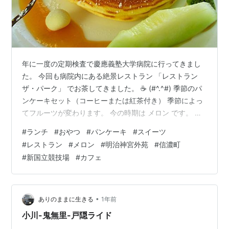
年に一度の定期検査で慶應義塾大学病院に行ってきまし
た。 今回も病院内にある絶景レストラン 「レストラン
ザ・パーク」 でお茶してきました。 ☕ (#^.^#) 季節のパ
ンケーキセット（コーヒーまたは紅茶付き） 季節によっ
てフルーツが変わります。 今の時期は メロン です。 🍈
(´艸｀*) わおっ！ 慶應病院2号館１１階でエレベータを
#
ランチ
#
おやつ
#
パンケーキ
#
スイーツ
降りると… 新宿の高層ビル群、下の緑は新宿御苑。 レス
#
レストラン
#
メロン
#
明治神宮外苑
#
信濃町
トラン ザ・パーク 帝国ホテルグループが運営するレスト
#
新国立競技場
#
カフェ
ラン。 明治神宮外苑に面しているので東京の風景、素晴
らしい緑を眺めながら 食事、スイーツを楽しめます。 外
来患者や病院に用事で来た人以外でも、誰でも利用で
き…
•
ありのままに生きる
1年前
小川-鬼無里-戸隠ライド