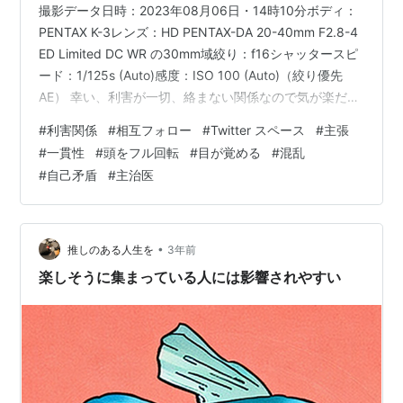
撮影データ日時：2023年08月06日・14時10分ボディ：
PENTAX K-3レンズ：HD PENTAX-DA 20-40mm F2.8-4
ED Limited DC WR の30mm域絞り：f16シャッタースピ
ード：1/125s (Auto)感度：ISO 100 (Auto)（絞り優先
AE） 幸い、利害が一切、絡まない関係なので気が楽だ
が、私のTwitter (X)のフォロワーで、よく判らない人が
#
利害関係
#
相互フォロー
#
Twitter スペース
#
主張
いる。 元はTwitterのスペースで他の参加者のフォロワー
#
一貫性
#
頭をフル回転
#
目が覚める
#
混乱
として入ってきた人の、さらにフォロワーという関係だ
#
自己矛盾
#
主治医
ったようだ。 それがスペースで話しているうちに相互フ
ォローの関係になり、今日は、その…
•
推しのある人生を
3年前
楽しそうに集まっている人には影響されやすい