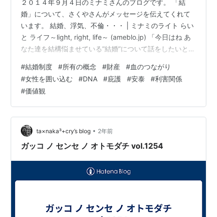
２０１４年９月４日のミナミさんのブログです。 「結
婚」について、さくやさんがメッセージを伝えてくれて
います。 結婚、浮気、不倫・・・ | ミナミのライト らい
と ライフ～light, right, life～ (ameblo.jp) 「今日はね あ
なた達を結構悩ませている”結婚”について話をしたいと思
ってるの・・この話は 何度か話をしたから知ってる人も
#
結婚制度
#
所有の概念
#
財産
#
血のつながり
いると思うけどあなたの今の社会を見直すためにも 大切
#
女性を囲い込む
#
DNA
#
庇護
#
安泰
#
利害関係
だと思うからもう一度話をするわね。まず あなた達が悩
#
価値観
んでいる 不倫？浮気？って 何？どうして こんな発想に
なっているの？？・・って ところからよね。これを説明
するためには 結婚制度って何？って言…
•
ta×naka³+cry’s blog
2年前
ガッコ ノ センセ ノ オトモダチ vol.1254