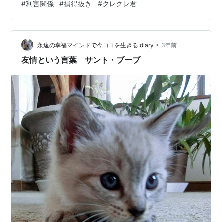
#
利害関係
#
損得抜き
#
クレクレ君
した。 理由は次の通りです。 リンク 「◯◯◯講演が
あるので、来てください」または「◯◯◯ライブがあ
るので、ぜひお越しください」 キテキテキテキテと繰り
•
返し、買って買って買ってと言ってくるだけで、一方的
永遠の幸福マインドで今ココを生きる diary
3年前
にメッセージを送ってくる人もいます。 ここに引用の
友情という言葉 サント・ブーブ
Instagramリールがそれをよ…