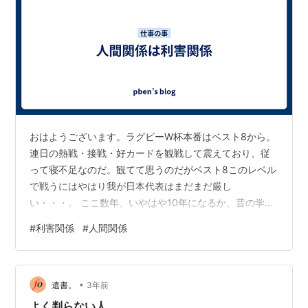
おはようございます。ラグビーW杯本番はベスト8から。
連日の熱戦・接戦・好カードを観戦して震えており、従
って寝不足なのだ。観てて思うのだがベスト8このレベル
で戦うにはやはり我が日本代表はまだまだ厳し
い・・・。 ここ数年、いやはや10年になるか、昔の学生
時代の友人・親友でさえもPbenはずっと疎遠です。たま
#
利害関係
#
人間関係
に年賀状やLINEで一言二言接点はあるにはあるが、再会
したり飲んだり遊んだり一切皆無。わざとではないけれ
ど、無意識にオイラが避けているのもある。よっぽど現
•
在進行形で近いヒト、それはオイラの会社の取締役で会
遺書。
3年前
ったり、それこそ日頃取引している先の個人であった
よく判らない人。