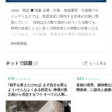
class：部品 ■ 現象 企業、行政、地域運営、大規模プロ
ジェクトなどでは、意思決定に関与する主体が次第に増
加していく。 当初は少人数で進められていた活動でも、
時間の経過とともに多くの関係者との調整が必要になる
ことがある。 その結果、意思決定や運営が複雑化する。
■ 背景 社会活動は、 分業 専門化 制度化 規模拡大 によ
#
利害関係
って発展する。 活動規模が拡大すると、影響を受ける対
象や関与する主体も増加する。 そのため運営には複数の
立場や役割を調整する仕組みが必要となる。 【構造】 利
ネットで話題
もっと見る
害関係者が増加するのは、運営者が無駄に人を増やして
いるからではない。 影響範囲が拡大するためである。 活
動は、 活動…
519
343
ブックマーク
ブックマーク
｢相手を変えたければ､まず自分を変え
首相の長男、接待禁止
よう｣そんなよくある助言を､禅僧が真
関係者」に該当と総務省
正面から否定するワケ すべての人間関
係の底には｢利害関係｣と｢力関係｣があ
る