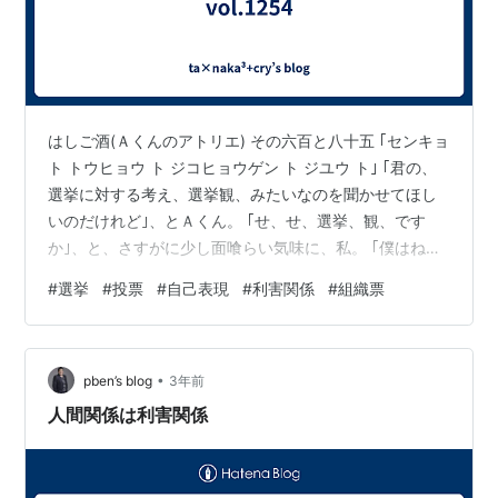
はしご酒(Ａくんのアトリエ) その六百と八十五 ｢センキョ
ト トウヒョウ ト ジコヒョウゲン ト ジユウ ト｣ ｢君の、
選挙に対する考え、選挙観、みたいなのを聞かせてほし
いのだけれど｣、とＡくん。 ｢せ、せ、選挙、観、です
か｣、と、さすがに少し面喰らい気味に、私。 ｢僕はね、
選挙がある度に、投票と、自己表現と、自由とが、いつ
#
選挙
#
投票
#
自己表現
#
利害関係
#
組織票
だってゴチャゴチャッと頭の中でザワつきがち、な、わ
け｣ ｢投票と自己表現と、自由とが、ですか｣ ｢そう。言い
換えるなら、投票が、自己表現であり自由でなければ、
•
選挙なんて、所詮、絵に描いた餅。社会に上手い具合に
pben’s blog
3年前
組み込まれた民主主義風(フウ)のシステム以外のナニモノ
人間関係は利害関係
でもないだ…