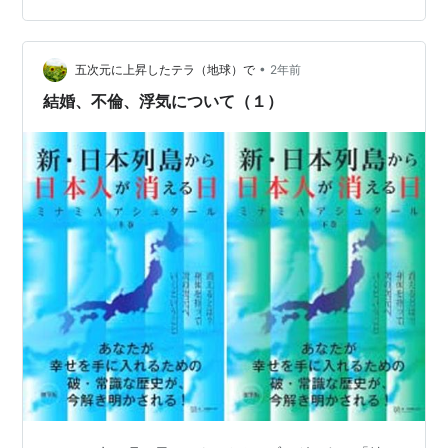
構いると思います。 後々何かトラブルでも起きたら関係
性が崩れる、そんな風に思ってしまいます。 ビジネスと
•
まではいかなくても、何かの活動などでも言えることで
五次元に上昇したテラ（地球）で
2年前
す。 お勧めしたいもの、お勧めされたものに対して、両
結婚、不倫、浮気について（１）
者の興味や好奇心が一致すれば良いので…