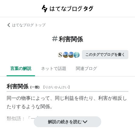
はてなブログ トップ
利害関係
このタグでブログを書く
言葉の解説
ネットで話題
関連ブログ
利害関係
(
一般
)
【
りがいかんけい
】
同一の物事によって、同じ利益を得たり、利害が相反し
たりするような関係。
類似語：「一心同体」
解説の続きを読む