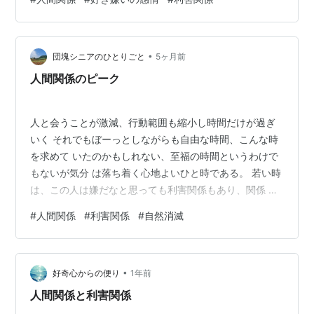
だ。 この感覚はどんなふうに形成されるのだろうか、き
っと容貌だ けでなく、その人が発散させている雰囲気か
ら判断すると思う、 だから第一印象がよく好感が持てれ
•
ば打ち解けるのが早いし、 そうでなければ遠ざかる。 こ
団塊シニアのひとりごと
5ヶ月前
の好き嫌いを克服するには、やはり話しあうことで変化
人間関係のピーク
する 場合がある、実際苦手だと…
人と会うことが激減、行動範囲も縮小し時間だけが過ぎ
いく それでもぼーっとしながらも自由な時間、こんな時
を求めて いたのかもしれない、至福の時間というわけで
もないが気分 は落ち着く心地よいひと時である。 若い時
は、この人は嫌だなと思っても利害関係もあり、関係 を
断ち切ることができないけれど、今はこの人はいいやと
#
人間関係
#
利害関係
#
自然消滅
思 えば連絡をとらなければいいだけのことだ。 人間関係
のピークは誰にでもあることで、環境が変わった、 話題
が合わなくなった、どちらかが面倒だと思った、トラブ
•
ルが生じた等で自然に消滅することがある、どこかで偶
好奇心からの便り
1年前
然会 ったりしないかぎりそれっきり、齢をとったらそれ
人間関係と利害関係
でいい、 無理に執着することは…