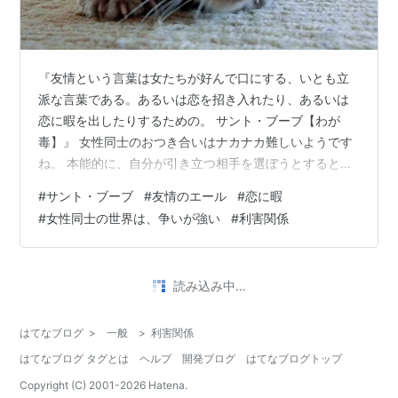
『友情という言葉は女たちが好んで口にする、いとも立
派な言葉である。あるいは恋を招き入れたり、あるいは
恋に暇を出したりするための。 サント・ブーブ【わが
毒】』 女性同士のおつき合いはナカナカ難しいようです
ね。 本能的に、自分が引き立つ相手を選ぼうとすると聞
いたりします。お互いに、利用するとなると打算的なに
#
サント・ブーブ
#
友情のエール
#
恋に暇
おいがプンプンとしますね。 そもそも、「友情というモ
#
女性同士の世界は、争いが強い
#
利害関係
ノの定義はどこに？」という話題を私は提起していま
す。 人とのつながりは、双方にとってメリットがないと
長続きしません。 「誰かイイ人がいたら紹介して」と
か、「彼氏を紹介したら横取りされた」などという話
•
近藤昇の「仕事は自分で創れ！」
5年前
は、珍しくもありません。 人間は、利害関係でく…
仕事のための人付き合いと人生のための人付き合
い
人との付き合いは、実に楽しい。 と言いたいところだが