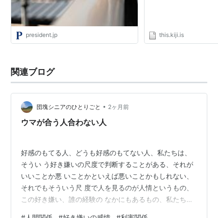
president.jp
this.kiji.is
関連ブログ
•
団塊シニアのひとりごと
2ヶ月前
ウマが合う人合わない人
好感のもてる人、どうも好感のもてない人、私たちは、
そうい う好き嫌いの尺度で判断することがある、それが
いいことか悪 いことかといえば悪いことかもしれない、
それでもそういう尺 度で人を見るのが人情というもの、
この好き嫌い、誰の経験の なかにもあるもの、私たちは
この直感的判断によって左右され ることが案外多いもの
#
人間関係
#
好き嫌いの感情
#
利害関係