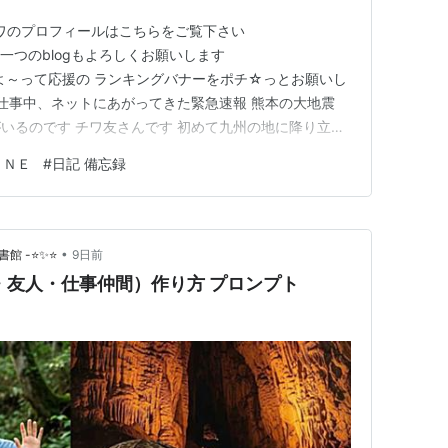
ワワのプロフィールはこちらをご覧下さい
com もう一つのblogもよろしくお願いします
.com 来たよ～って応援の ランキングバナーをポチ☆っとお願いし
の仕事中、ネットにあがってきた緊急速報 熊本の大地震
いるのです チワ友さんです 初めて九州の地に降り立っ
くれてからのお付き合い あたり様をお迎えしたときも た
ＩＮＥ
#
日記 備忘録
 新幹線乗って犬小屋に来てくれて てのかかるあたり様
•
書館 -⭐✨⭐
9日前
達・友人・仕事仲間）作り方 プロンプト