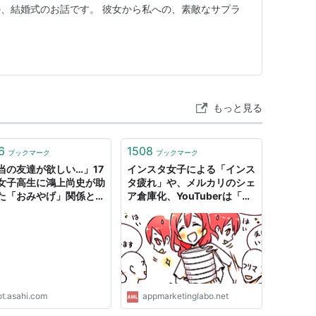
、結婚式のお話です。 彼女から私への、素敵なサプラ
もっと見る
6
1508
ブックマーク
ブックマーク
当の友達が欲しい…」17
インスタ女子による「インス
女子高生に鴻上尚史が助
タ疲れ」や、メルカリのシェ
た「おみやげ」関係と
ア倉庫化、YouTuberは「芸
(1/6) 〈dot.〉｜AERA
能人ではなく友達」など、ス
. (アエラドット)
マホユーザー9つのトレンド
（2017） | アプリマーケテ
ィング研究所
ot.asahi.com
appmarketinglabo.net