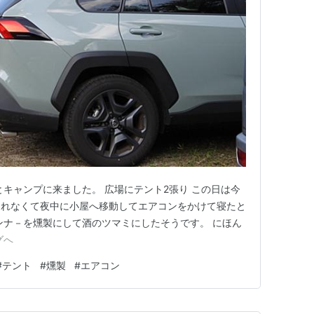
とキャンプに来ました。 広場にテント2張り この日は今
られなくて夜中に小屋へ移動してエアコンをかけて寝たと
ンナ－を燻製にして酒のツマミにしたそうです。 にほん
グへ
#
テント
#
燻製
#
エアコン