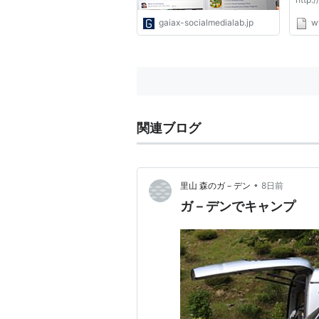
rticl
gaiax-socialmedialab.jp
w
メディ
使っ
題で
応答
うか？
関連ブログ
•
里山 森のガ－デン
8日前
ガ－デンでキャンプ