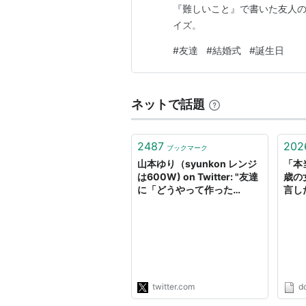
『難しいこと』で書いた友人の
イズ。
#
友達
#
結婚式
#
誕生日
ネットで話題
2487
202
ブックマーク
山本ゆり（syunkon レンジ
「本
は600W) on Twitter: "友達
歳の
に「どうやって作った
言し
ん？！」と聞かれた自信作。
は？ 
衣ザックザクで中ジューシ
dot
ー！もう売りもんの域。
【レジ横チキン】 特別な材
料ナシ。油も少量でいける！
袋2枚で作るから洗い物少な
いし衣が飛び散らんし片付け
twitter.com
d
がラク！下味の水と油、小…