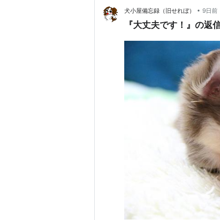
•
犬小屋備忘録（旧せれぼ）
9日前
『大丈夫です！』の返