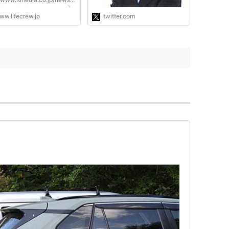
負担の軽減につながります。
es/1211/28/news097.html [IT
お一人お一人のご協…
ww.lifecrew.jp
twitter.com
アニュース] Facebookを
https://t.co/wMlHLK3l3N"
ていると、一度はぶつかる問
すね。 セミナーなどの質疑
でも「どうすればいいでしょ
」と...