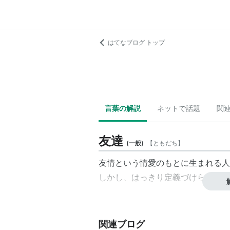
はてなブログ トップ
言葉の解説
ネットで話題
関
友達
(
一般
)
【
ともだち
】
友情という情愛のもとに生まれる人
しかし、はっきり定義づけられる概
関連ブログ