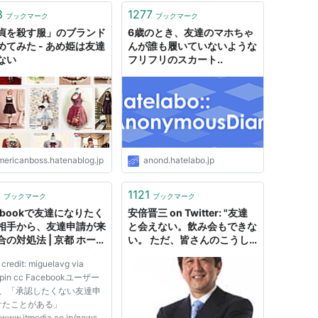
8
1277
ブックマーク
ブックマーク
貞を殺す服」のブランド
6歳のとき、友達のマホちゃ
めてみた - あめ姫は友達
んが誰も履いていないような
ない
フリフリのスカート..
mericanboss.hatenablog.jp
anond.hatelabo.jp
6
1121
ブックマーク
ブックマーク
cebookで友達になりたく
安倍晋三 on Twitter: "友達
相手から、友達申請が来
と会えない。飲み会もできな
合の対処法 | 京都 ホーム
い。 ただ、皆さんのこうし
ジ作成 WEB制作会社 ラ
た行動によって、多くの命が
 credit: miguelavg via
クルー
確実に救われています。そし
opin cc Facebookユーザー
て、今この瞬間も、過酷を極
割、「承認したくない友達申
める現場で奮闘して下さって
けたことがある」
いる、医療従事者の皆さんの
//www.itmedia.co.jp/news/a