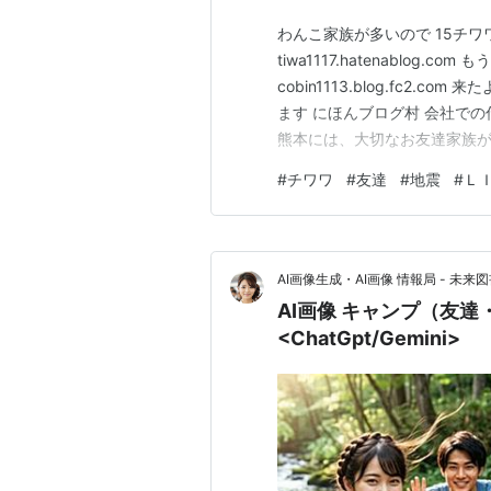
わんこ家族が多いので 15チ
tiwa1117.hatenablog.
cobin1113.blog.fc2
ます にほんブログ村 会社で
熊本には、大切なお友達家族が
た犬小屋一家を 暖かく迎えて
#
チワワ
#
友達
#
地震
#
Ｌ
またま大阪にいらしたお友達が
のチワ育てを手伝…
AI画像生成・AI画像 情報局 - 未来図
AI画像 キャンプ（友
<ChatGpt/Gemini>