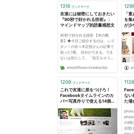
https://t.co/7gDCHTjdjB"
1316
129
ブックマーク
友達には秘密にしておきたい
「童
『90秒で好かれる技術』 :
を集
マインドマップ的読書感想文
が少
90秒で好かれる技術 【本の概
要】◆今日ご紹介するのは、シゴ
タノ！の佐々木正悟さんの記事で
知った1冊。 自分ができる、でき
ないは別として、「役立ちそうな
らご紹介する」のが当ブログのポ
smoothfoxxx.livedoor.biz
a
リシーでございます。 アマゾン
の内容紹介から、一部引用。本書
は、たった90秒で、クライアン
1209
112
ブックマーク
トや職場の上司、同僚、(あなた
これで友達に差をつけろ！
Fa
が経...
Facebookタイムラインのカ
ない
バー写真作りで使える14個
た場
のサービス、徹底まとめ «
ペー
photo
株式会社ガイアックス
イフ
phot
の6
請受
http: