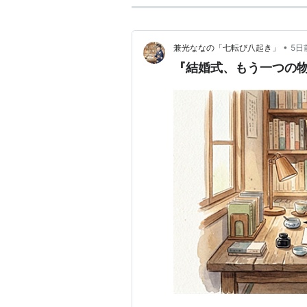
•
兼光ななの「七転び八起き」
5日
『結婚式、もう一つの