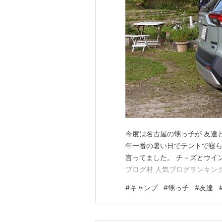
今度は名古屋の甥っ子が 友達
年一番の暑い日でテントで寝
言ってました。 チ－ズとウイ
ブログ村 人気ブログランキン
#
キャンプ
#
甥っ子
#
友達