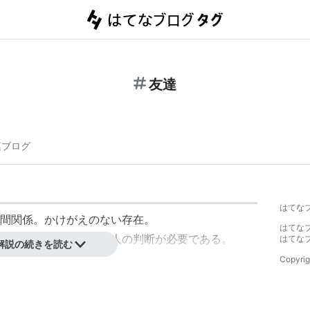
友達
連ブログ
はてな
間関係。かけがえのない存在。
はてな
念ではないため、個々人の判断が必要である。
はてな
解説の続きを読む
Copyrig