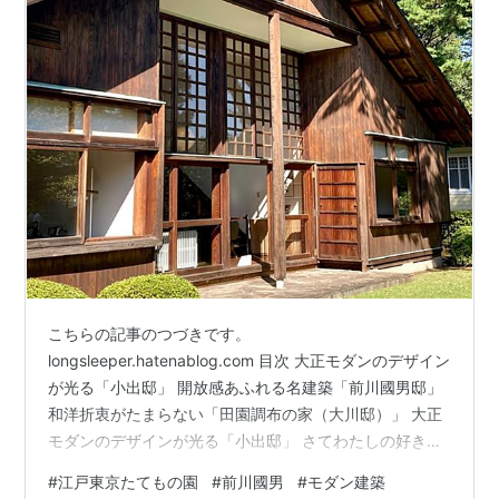
こちらの記事のつづきです。
longsleeper.hatenablog.com 目次 大正モダンのデザイン
が光る「小出邸」 開放感あふれる名建築「前川國男邸」
和洋折衷がたまらない「田園調布の家（大川邸）」 大正
モダンのデザインが光る「小出邸」 さてわたしの好きな
建物ゾーン、お次は「小出邸」です。 外観。モダンだわ
#
江戸東京たてもの園
#
前川國男
#
モダン建築
あ。玄関も凝ってます。 玄関から外を見た図。 大正時代