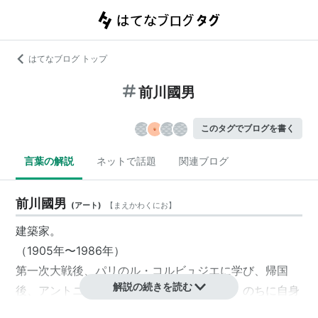
はてなブログ トップ
前川國男
このタグでブログを書く
言葉の解説
ネットで話題
関連ブログ
前川國男
(
アート
)
【
まえかわくにお
】
建築家。
（1905年〜1986年）
第一次大戦後、パリのル・コルビュジエに学び、帰国
解説の続きを読む
後、アントニン・レーモンドのもとで働き、のちに自身
の事務所を設立。「東京文化会館」などの傑作を発表し