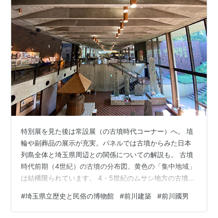
特別展を見た後は常設展（の古墳時代コーナー）へ。 埴
輪や副葬品の展示が充実。パネルでは古墳からみた日本
列島全体と埼玉県周辺との関係についての解説も。 古墳
時代前期（4世紀）の古墳の分布図。黄色の「集中地域」
は結構限られています。 4・5世紀のムサシ地方の古墳分
布。埼玉では荒川沿いに多く分布。 そのうちの熊野神社
#
埼玉県立歴史と民俗の博物館
#
前川建築
#
前川國男
古墳（桶川市）からの豪華な副葬品。未探訪なので近々
の目的地に。 こちらは東松山市の雷電山古墳群の男子埴