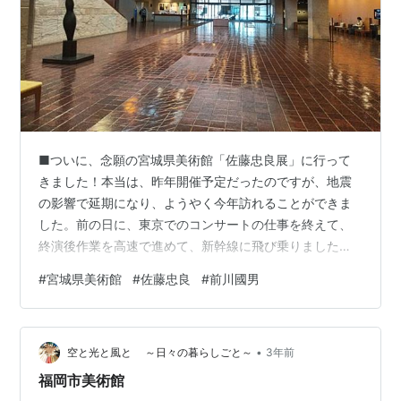
■ついに、念願の宮城県美術館「佐藤忠良展」に行って
きました！本当は、昨年開催予定だったのですが、地震
の影響で延期になり、ようやく今年訪れることができま
した。前の日に、東京でのコンサートの仕事を終えて、
終演後作業を高速で進めて、新幹線に飛び乗りました。
夜公演だったので、ぎりっぎり。最近は、コロナの規制
#
宮城県美術館
#
佐藤忠良
#
前川國男
変更され、感染防止のため禁止されていた、面会も復
活。終演後のお客様の滞在時間が長くなってきているの
で、終わりの時間が読みづらくなってきました。面会な
•
どが長引いたら、新幹線に乗り遅れる…。しかも、最終
空と光と風と ～日々の暮らしごと～
3年前
なのに。なにはともあれ、間に合いました。久しぶりの
福岡市美術館
仙台で、ウキウキ。■宮城県美術館そして、本日、やっ