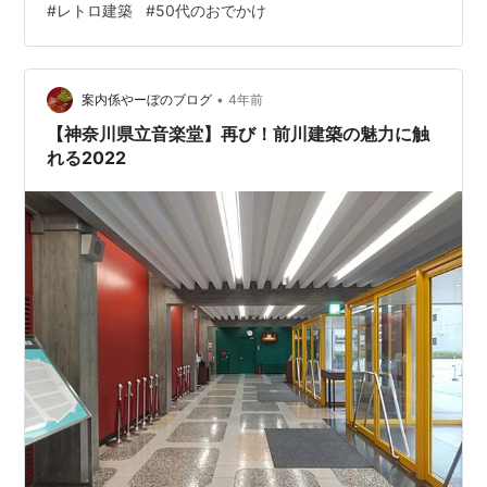
#
レトロ建築
#
50代のおでかけ
に建てられて、1996年まで現役。 ガラスやガラスの入れ
方がオシャレ。 こんなふうに建物の周りは、庭のように
しつらえてあります。 そのおかげでゆったりと見て回れ
て、自分がここに住んでたらどんな気分だったろ
•
案内係やーぼのブログ
4年前
う・・・なんて妄想も、よ…
【神奈川県立音楽堂】再び！前川建築の魅力に触
れる2022