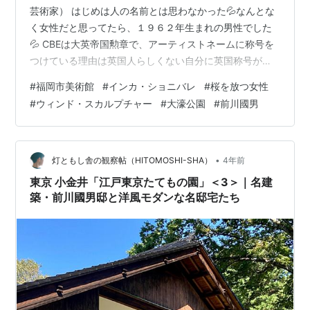
芸術家） はじめは人の名前とは思わなかった💦なんとな
く女性だと思ってたら、１９６２年生まれの男性でした
💦 CBEは大英帝国勲章で、アーティストネームに称号を
つけている理由は英国人らしくない自分に英国称号がつ
いているのが面白いとしています。 「桜を放つ女性」銃
#
福岡市美術館
#
インカ・ショニバレ
#
桜を放つ女性
口から放たれる桜は破壊ではなくエネルギーと感じまし
#
ウィンド・スカルプチャー
#
大濠公園
#
前川國男
た。女性頭部の地球儀には、女性の権利獲得のために尽
力した世界各国の女性の名前が記されているそうです。
日本には、加藤シヅエ、市川房江、田中美津、上野千鶴
子の名が記されています。恥ずかしながら、知らない方
•
灯ともし舎の観察帖（HITOMOSHI-SHA）
4年前
もいたので調べます💦 「風の彫刻ⅱ」 …
東京 小金井「江戸東京たてもの園」＜3＞｜名建
築・前川國男邸と洋風モダンな名邸宅たち