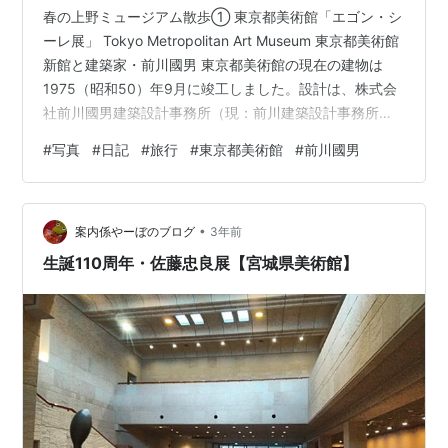
春の上野ミュージアム散歩① 東京都美術館「エゴン・シ
ーレ展」 Tokyo Metropolitan Art Museum 東京都美術館
新館と建築家・前川國男 東京都美術館の現在の建物は
1975（昭和50）年9月に竣工しました。設計は、株式会
社前川國男建築設計事務所（現：前川建築設計事務所）
によるものです。日本のモダニズム建築の巨匠・前川國
#
写真
#
日記
#
旅行
#
東京都美術館
#
前川國男
男は、公共建築の設計では、広場やロビー、レストラン
を重視しています。その場を訪れる人がどれだけ都市的
な楽しみを味わえるかに力を注ぎ、建築を通して都市の
•
空間を生み出していったのです。 新館と建築家・前川國
案内係やーぼのブログ
3年前
男｜東京都美術館 (tobikan.jp)より ソール・…
生誕110周年・佐藤忠良展【宮城県美術館】