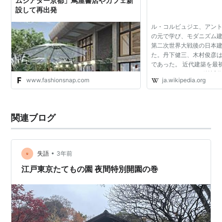
ムシアター京都」蔦屋書店やカフェ新
設して再出発
ル・コルビュジエ、アン
の元で学び、モダニズム
第二次世界大戦後の日本
た。丹下健三、木村俊彦
であった。 近代建築を最
ーロッパからみれば前近
www.fashionsnap.com
ja.wikipedia.org
に、真正の近代建築を根
を自らに課すことから...
関連ブログ
•
失語
3年前
江戸東京たてもの園 夜間特別開園の巻