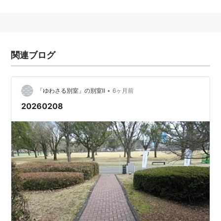
た。
建築家・前川國男の仕事
作者:
生誕100年前川國男建築展実行
関連ブログ
委員会
出版社/メーカー:
美術出版社
発売日:
2006/04/07
メディア:
ハードカバー
•
「ゆわさる別室」の別室Ⅱ
6ヶ月前
クリック
: 38回
20260208
この商品を含むブログ (18件) を見る