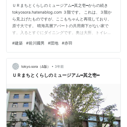
ＵＲまちとくらしのミュージアム━其之壱━からの続き
tokyosora.hatenablog.com ３階です。 これは、３階か
ら見上げたものですが、ここもちゃんと再現しており、
原寸大です。 晴海高層アパートの共用廊下がない家で
す。入るとすぐにダイニングです。奥は大所、トイレ、
お風呂など水回りのものです。 共用廊下がない分広いで
#
建築
#
前川國男
#
団地
#
赤羽
すが、値段は共用廊下のある家の方が高かったそうで
す。３階はこれで終わりで、２階に降りていきます。 ２
階は、多摩平団地テラスハウス（１９５８年）です。ち
•
なみに、テラスハウスとは、連棟式住宅のことです。つ
tokyo.sora（Δ版）
3年前
まり、１戸建てがつながっている住宅のことです。いわ
ＵＲまちとくらしのミュージアム━其之壱━
ゆる、長屋のことです…