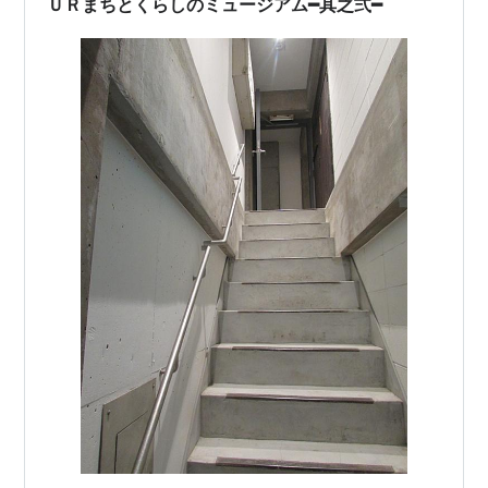
ＵＲまちとくらしのミュージアム━其之弍━