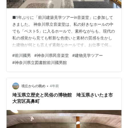
■1年ぶりに「前川建築見学ツアーin音楽堂」に参加して
きました。 神奈川県立音楽堂は、私の好きなホールの中
でも「ベスト5」に入るホールで、素朴ながらも、現代の
私の感覚から見ても斬新な色使いと素材の質感を生かし
た建物が何とも言えず素敵なホールです。お仕事で何度
も訪れている場所ですが、建築ツアーに参加すると建物
#
前川國男
#
神奈川県民音楽堂
#
建物見学ツアー
とゆっくり向き合えるので、気に入っています。今回
#
神奈川県立図書館前川國男館
は、ツアーの内容と私が実際に利用して普段感じている
ことを織り交ぜながらお話します。ここは、エントラン
ス。 私が、神奈川県立音楽堂で最も気に入っている場所
です。この色合いが戦後すぐの日本で受け入れられたの
•
墳丘からの眺め
4年前
が驚きです。一時期違う色になったこともあっ…
埼玉県立歴史と民俗の博物館 埼玉県さいたま市
大宮区高鼻町