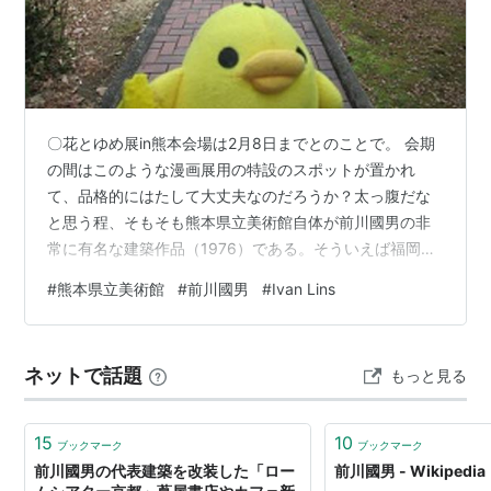
〇花とゆめ展in熊本会場は2月8日までとのことで。 会期
の間はこのような漫画展用の特設のスポットが置かれ
て、品格的にはたして大丈夫なのだろうか？太っ腹だな
と思う程、そもそも熊本県立美術館自体が前川國男の非
常に有名な建築作品（1976）である。そういえば福岡市
美術館といい、仙台の宮城県美術館といい、同郷ともい
#
熊本県立美術館
#
前川國男
#
Ivan Lins
える新潟市美術館といい（なんと前川氏は学校町あたり
のご出身だとか）、前川作品には随分前から全然意識し
ないままずっとお世話になっていたわけだ。この熊本県
ネットで話題
もっと見る
立美術館は遅まきながら来たのが初めてで、これまで訪
れた所もだけれどもそれ以上に、その佇まいに魅かれて
しまう。庭に向かう景観というか天井と広さの…
15
10
ブックマーク
ブックマーク
前川國男の代表建築を改装した「ロー
前川國男 - Wikipedia