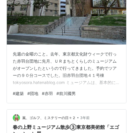
先週の金曜のこと。去年、東京都文化財ウィークで行っ
た赤羽台団地に先月、ＵＲまちとくらしのミュージアム
がオープンしたというので行ってきました。予約でツア
ーの９０分コースでした。旧赤羽台団地４１号棟
tokyosora.hatenablog.com ミュージアムは、基本的に撮
影は不可ですが復元住宅と模型は撮影可です。まずは、
#
建築
#
団地
#
赤羽
#
前川國男
１階ロビーに集められ、注意事項と簡単な説明を受けま
した。１階では、ＵＲシアターを見ます。それから、一
気に４階までが上がってから、１階に降りて行くコース
•
です。４階は、まずは同潤会代官山アパートメンとの単
嵐、ゴルフ、ミステリーの日々２
3年前
身住戸と世帯住戸の復元展示です。 単身住戸。単身住戸
春の上野ミュージアム散歩③東京都美術館「エゴ
は、水回りが共同になってい…