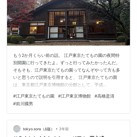
もう2か月くらい前の話。 江戸東京たてもの園の夜間特
別開園に行ってきたよ。ずっと行ってみたかったんだ。
そもそも、江戸東京たてもの園ってなんぞやって方も多
いと思うので説明を引用すると、 江戸東京たてもの園
は、東京都江戸東京博物館の分館として、平成
5（1993）年3月に都立小金井公園内に開園した野外博物
#
江戸東京たてもの園
#
江戸東京博物館
#
高橋是清
館です。現地保存が不可能な文化的・歴史的価値の高い
#
前川國男
建造物を移築・復元し、保存・展示することにより、貴
重な文化遺産として次代に継承することを目的としてい
ます。江戸時代から昭和中期に、かつて都内にあった住
居や商店など30棟の建物が建ち並び街並みを再現してい
•
tokyo.sora（Δ版）
3年前
ます。 江戸東京たてもの園｜施設｜公益財団法人…