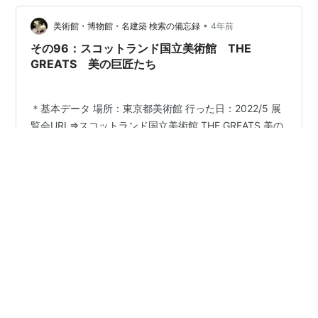
輪。冠のような帽子が目立ちます。 現地の様子。周りを
•
ゴルフコースに囲まれた丘の上の立地でした。 雷電山古
美術館・博物館・名建築 検索の備忘録
4年前
墳（三千塚古墳群） 埼玉県東松山市大谷 - 墳丘からの眺
その96：スコットランド国立美術館 THE
め その雷電山古墳が含まれ…
GREATS 美の巨匠たち
＊基本データ 場所：東京都美術館 行った日：2022/5 展
覧会URL⇒スコットランド国立美術館 THE GREATS 美の
巨匠たち｜東京都美術館 (tobikan.jp) フレデリック・エ