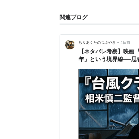
台風クラブ [DV
関連ブログ
出版社/メーカー:
発売日:
2001/06/
メディア:
DVD
購入
: 5人
クリッ
•
ちりあくたのつぶやき
4日前
この商品を含むブログ
【ネタバレ考察】映画『
年」という境界線──思