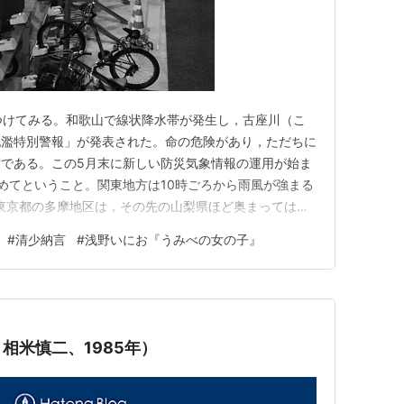
ビをつけてみる。和歌山で線状降水帯が発生し，古座川（こ
氾濫特別警報」が発表された。命の危険があり，ただちに
である。この5月末に新しい防災気象情報の運用が始ま
めてということ。関東地方は10時ごろから雨風が強まる
ある東京都の多摩地区は，その先の山梨県ほど奥まってはな
境だ。海岸からは距離がある。この地域では，多摩川やそ
#
清少納言
#
浅野いにお『うみべの女の子』
山際で土砂崩れがあると大きな被害となる。今回は最悪の
，自然災害だけ…
相米慎二、1985年）