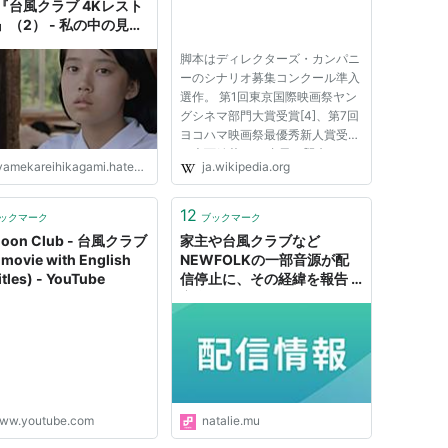
『台風クラブ 4Kレスト
』（2） - 私の中の見え
炎
脚本はディレクターズ・カンパニ
ーのシナリオ募集コンクール準入
選作。 第1回東京国際映画祭ヤン
グシネマ部門大賞受賞[4]、第7回
ヨコハマ映画祭最優秀新人賞受賞
（大西結花）。 台風の襲来をき
amekareihikagami.hateblo.jp
ja.wikipedia.org
っかけとして、日頃の鬱屈した感
情を爆発させる少年少女の姿を通
して、思春期の少年少女たちの危
12
ックマーク
ブックマーク
うさ・脆さを表現している。一...
hoon Club - 台風クラブ
家主や台風クラブなど
l movie with English
NEWFOLKの一部音源が配
itles) - YouTube
信停止に、その経緯を報告 -
音楽ナタリー
ww.youtube.com
natalie.mu