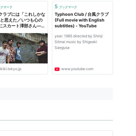
5
ックマーク
ブックマーク
クラブには「これしかな
Typhoon Club / 台風クラブ
」と思えた／いつも心の
(Full movie with English
にスカート澤部さん――
subtitles) - YouTube
た街の2人を惹き合わせ
year: 1985 directed by Shinji
法の音楽 | Mikiki by
Sômai music by Shigeaki
ER RECORDS
Saegusa
kiki.tokyo.jp
www.youtube.com