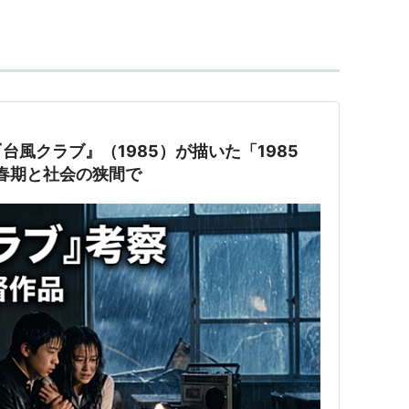
D]
ジェネオン エンタテインメント
22
ク
: 197回
 (132件) を見る
台風クラブ』（1985）が描いた「1985
春期と社会の狭間で