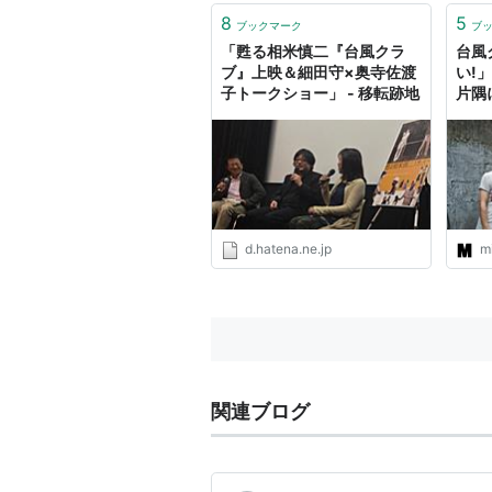
8
5
ブックマーク
ブ
「甦る相米慎二『台風クラ
台風
ブ』上映＆細田守×奥寺佐渡
い!
子トークショー」 - 移転跡地
片隅
離れ
た、魔
TOW
d.hatena.ne.jp
mi
関連ブログ