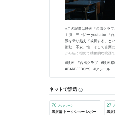
※この記事は映画『台風クラブ
主演：三上祐一 youtu.b
難を乗り越えて成長する」とい
衝動、不安、性、そして言葉
がら描く極めて抽象的な映画であ
て本作に触れた人も少なくな
#
映画
#
台風クラブ
#
映画感
か」と戸惑う人も多いと思う。
#
BARBEEBOYS
#
アジール
した作品として見ると非常に腑
ネットで話題
70
27
ブックマーク
ブ
黒沢清 トークショー レポー
黒沢