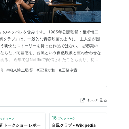
』のネタバレを含みます。 1985年公開監督：相米慎二
e 『台風クラブ』は、一般的な青春映画のように「主人公が困
う明快なストーリーを持った作品ではない。 思春期の
にならない閉塞感を、台風という自然現象と重ね合わせな
る。 近年ではNetflixで配信されたこともあり、初め
いだろう。鑑賞後には「結局何を描きたかった映画なの
想
#
相米慎二監督
#
三浦友和
#
工藤夕貴
 私は本作を、「1985年」という時代そのものを映し出
に…
もっと見る
16
ックマーク
ブックマーク
清 トークショー レポー
台風クラブ - Wikipedia