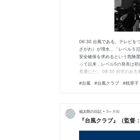
06:30 台風である。テレ
ざがわ）が増水，「レベル５
安全確保を求めるという危険度
って以来，レベル5の発表は初
見通しだ。 08:30 自宅の
いものの，内陸に位置する環
#
台風
#
台風クラブ
#
枕草子
の支流の浅川が氾濫するか，
ケースとはならない見込みだが
•
福太郎の日記
9ヶ月前
『台風クラブ』（監督：