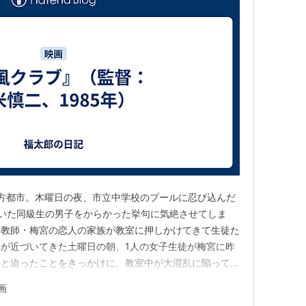
ある地方都市。木曜日の夜、市立中学校のプールに忍び込んだ
いた同級生の男子をからかった挙句に気絶させてしま
任教師・梅宮の恋人の家族が教室に押しかけてきて生徒た
が近づいてきた土曜日の朝、1人の女子生徒が梅宮に昨
いと迫ったことをきっかけに、教室中が大混乱に陥ってし
が吹き荒れる中、数人の生徒が校内に取り残される
画
作とされる作品で、「青春映画」として語られることがお