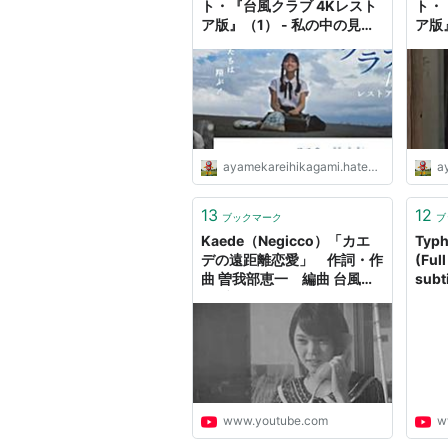
ト・『台風クラブ 4Kレスト
ト・
ア版』（1） - 私の中の見え
ア版
ない炎
ない
ayamekareihikagami.hateblo.jp
ay
13
12
ブックマーク
ブ
Kaede（Negicco）「カエ
Typ
デの遠距離恋愛」 作詞・作
(Ful
曲 曽我部恵一 編曲 台風ク
subt
ラブ
www.youtube.com
w