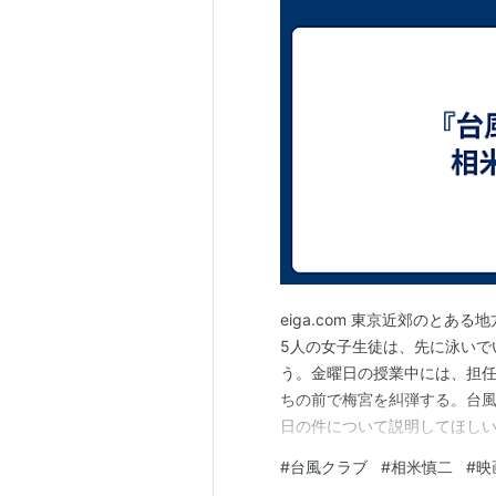
eiga.com 東京近郊のと
5人の女子生徒は、先に泳いで
う。金曜日の授業中には、担
ちの前で梅宮を糾弾する。台風
日の件について説明してほし
まう。放課後には激しい風雨
#
台風クラブ
#
相米慎二
#
映
が……。 相米慎二監督の代表