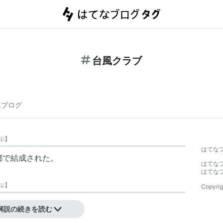
台風クラブ
連ブログ
ぶ
】
はてな
都で結成された。
はてな
はてな
ぶ
】
Copyrig
解説の続きを読む