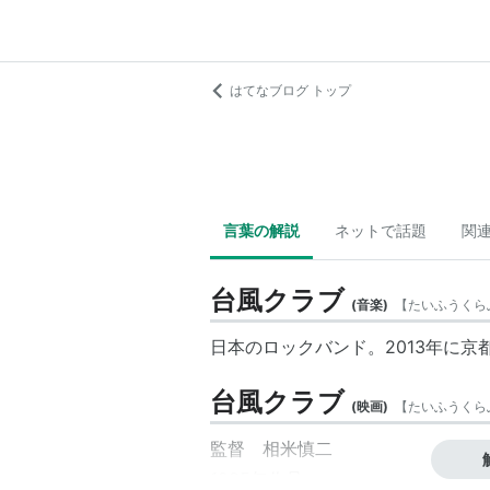
はてなブログ トップ
言葉の解説
ネットで話題
関
台風クラブ
(
音楽
)
【
たいふうくら
日本のロックバンド。2013年に京
台風クラブ
(
映画
)
【
たいふうくら
監督 相米慎二
1985年作品