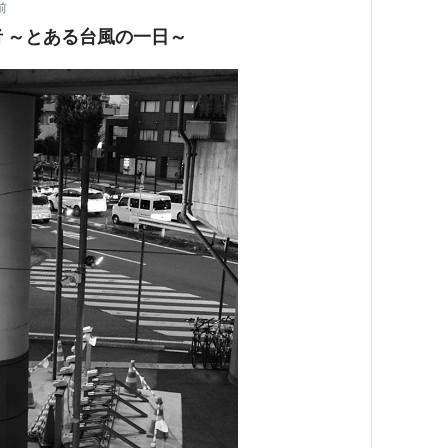
前
机上を徘徊する夢遊病者 ～とある台風の一日～