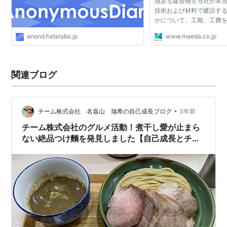
徴ある建造物を当社が本
技術および材料で建設す
かについて、工期、工費
ツです。
anond.hatelabo.jp
www.maeda.co.jp
関連ブログ
•
チーム株式会社 名嘉山 瑞希の自己成長ブログ
3年前
チーム株式会社のグルメ活動！煮干し愛が止まら
ない絶品つけ麵を発見しました【自己成長とチー
ムビルディングにも◎】