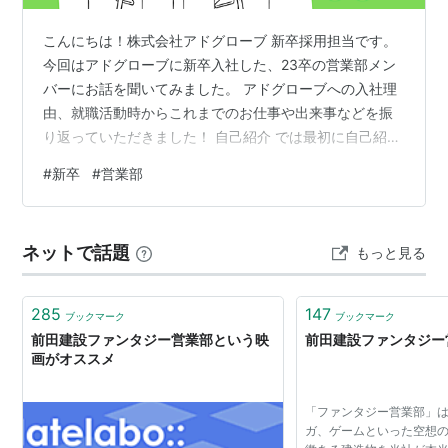
こんにちは！株式会社アドグローブ 新卒採用担当です。
今回はアドグローブに新卒入社した、23卒の営業部メン
バーにお話を聞いてみました。 アドグローブへの入社理
由、就職活動時からこれまでのお仕事や出来事などを振
り返っていただきました！ 自己紹介 では最初に自己紹介
からお願いします！ 営業本部のMです！23卒の新卒社員
#
新卒
#
営業部
としてアドグローブに入社しました。 大学時代は4年間
生物学を学んでおり、大学院ではストレスや鬱など人に
関する研究をしておりました。 趣味はゲームで、時間が
ネットで話題
もっと見る
あるときは友人ともよくオンラインでゲームをして楽し
んでいます。 就職活動にはゲームや音楽などのエンタメ
に関わっている企業を中心に受…
285
147
ブックマーク
ブックマーク
前田建設ファンタジー営業部という映
前田建設ファンタジー
画がオススメ
「ファンタジー営業部」
ガ、ゲームといった空想