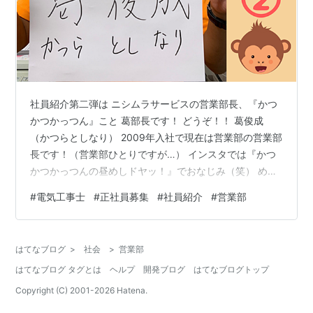
社員紹介第二弾は ニシムラサービスの営業部長、『かつ
かつかっつん』こと 葛部長です！ どうぞ！！ 葛俊成
（かつらとしなり） 2009年入社で現在は営業部の営業部
長です！（営業部ひとりですが…） インスタでは『かつ
かつかっつんの昼めしドヤッ！』でおなじみ（笑） めち
ゃくちゃ頼りになるので～ 社内ミーティングではいつも
#
電気工事士
#
正社員募集
#
社員紹介
#
営業部
だいたい司会者 営業ですが、現場にも行きます！ そし
て、、、、、 早々に疲れます。。。（ディスってはいま
せん！） ものすごーーーく頼りになるので、私はいつ
はてなブログ
>
社会
>
営業部
も、 とりあえず葛さんに相談するかっ！ってなります！
はてなブログ タグとは
ヘルプ
開発ブログ
はてなブログトップ
ニシムラサービスでは、そんな葛部長を支える営業部員
を募集しておりますっ！！ …
Copyright (C) 2001-
2026
Hatena.