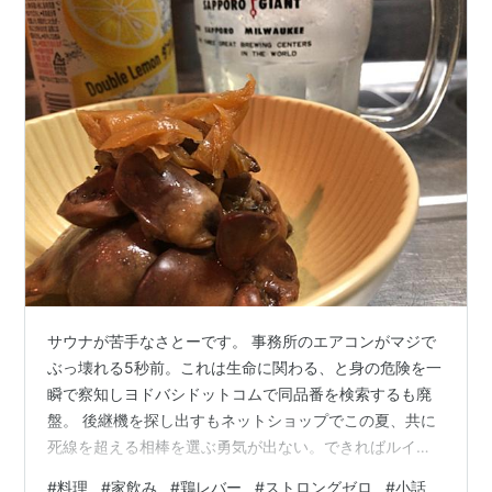
サウナが苦手なさとーです。 事務所のエアコンがマジで
ぶっ壊れる5秒前。これは生命に関わる、と身の危険を一
瞬で察知しヨドバシドットコムで同品番を検索するも廃
盤。 後継機を探し出すもネットショップでこの夏、共に
死線を超える相棒を選ぶ勇気が出ない。できればルイー
ダの酒場で朝まで語り合ってから決めたいもんである。
#
料理
#
家飲み
#
鶏レバー
#
ストロングゼロ
#
小話