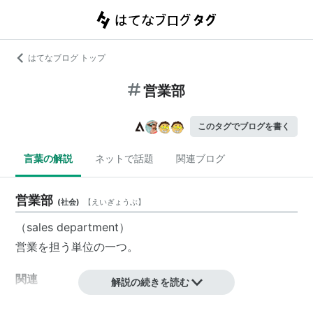
はてなブログ トップ
営業部
このタグでブログを書く
言葉の解説
ネットで話題
関連ブログ
営業部
(
社会
)
【
えいぎょうぶ
】
（sales department）
営業
を担う
単位
の一つ。
関連
解説の続きを読む
営業部門
、
営業課
、
営業局
、
営業所