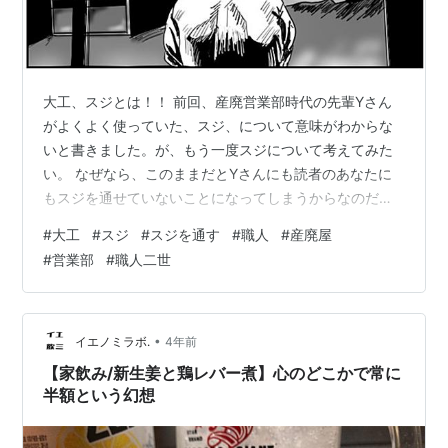
大工、スジとは！！ 前回、産廃営業部時代の先輩Yさん
がよくよく使っていた、スジ、について意味がわからな
いと書きました。が、もう一度スジについて考えてみた
い。 なぜなら、このままだとYさんにも読者のあなたに
もスジを通せていないことになってしまうからなのだ！
ビシシッ！ とね、これですよ。スジ。ここにヒントがあ
#
大工
#
スジ
#
スジを通す
#
職人
#
産廃屋
りそう。前回、スジとは人と人との関係における責任と
#
営業部
#
職人二世
けじめ、だと僕は言いました。 ちなみに例のAIに聞いて
みたら『約束や言動と実際の行動が一致している場合、
スジが通る行動と云う』だってさ、優等生！ だけどちょ
っと説明が足りない気がするよね。 だって、これだと僕
•
イエノミラボ.
4年前
がYさんと読者に対してスジが通せて…
【家飲み/新生姜と鶏レバー煮】心のどこかで常に
半額という幻想