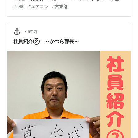
光る汗、しめるシャツ、黒ずむ襟。誰よりも汗かく自分
#
小噺
#
エアコン
#
営業部
を見て、いつもより洗濯に時間がかかる未来が見えた
よ。 外国の人からも日本の夏が一番暑い、ってよく聞く
けどまさかここで味わうことになるとは。なによりまだ
夏じゃないという事実で背筋が凍る。本当に凍ってくれ
•
5年前
たら涼しいのにな。 なんて考えながら息も絶…
社員紹介② ～かつら部長～