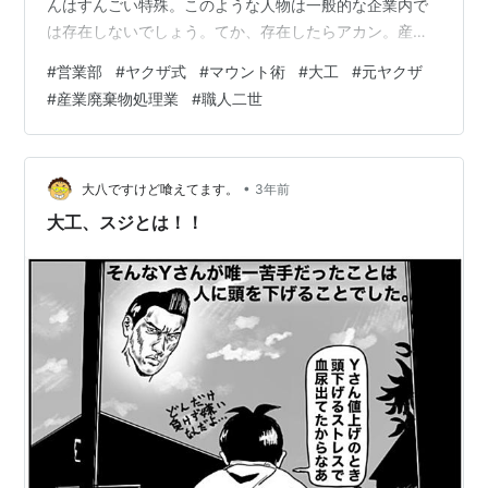
んはすんごい特殊。このような人物は一般的な企業内で
は存在しないでしょう。てか、存在したらアカン。産業
廃棄物処理業っていう業界ならではの人物じゃないかと
#
営業部
#
ヤクザ式
#
マウント術
#
大工
#
元ヤクザ
思います。 Kさんは元ヤクザ。ね、ほんとにそんな人い
#
産業廃棄物処理業
#
職人二世
るのかよって思いますよね。けど実際、Kさんは全身に見
事なもんもんが施されている（らしい）ため、真夏でも
長袖の作業着を脱ぐことはなかったのよ。 会社の健康診
断は、他の社員に見られぬようにKさんだけ特別枠。Yさ
•
大八ですけど喰えてます。
3年前
んが一緒に行ってた。だから、Yさん…
大工、スジとは！！