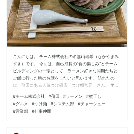
こんにちは。 チーム株式会社の名嘉山瑞希（なかやまみ
ずき）です。 今回は、自己成長の“食の楽しみ”とチーム
ビルディングの一環として、ラーメン好きな同期たちと
ご飯に行った時のお話をしたいと思います。 訪れたの
は、蒲田にある人気つけ麺店「つけ麵宮元」さん。 ▼食
べログはこちら
#
チーム株式会社
#
蒲田
#
ラーメン
#
煮干し
https://tabelog.com/tokyo/A1315/A131503/13180862/
#
グルメ
#
つけ麺
#
システム部
#
チャーシュー
このお店は、煮干し好きにはたまらない香りと味わいで
#
営業部
#
仕事仲間
知られています。 当日は、営業部とシステム部から1名ず
つ、私を含めて3人で仕事終わりに集合しました。 蒲田
駅の西口から徒歩7分ほど。並ぶ覚悟で行ったのですが、