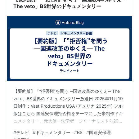
The veto」BS世界のドキュメンタリー
【要約版】「”拒否権”を問う ─国連改革のゆくえ─ The
veto」BS世界のドキュメンタリー放送日 2025年11月19
日制作：Vast Productions USA (アメリカ 2025年) フル
版はこちら 国連安保理拒否権をテーマにした米制作ドキ
ュメンタリー。元大使・法学者・ジャーナリストら20名
以上が登場、意見は真っ二つに分かれた。 ・国連安保理
#
テレビ
#
ドキュメンタリー
#
BS
#
国連安保理
の決議を拒否できる権利、拒否権は常任5か国にだけあ