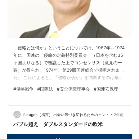
「侵略とは何か」ということについては、1967年～1974
年に、国連の「侵略の定義特別委員会」（日本を含む35
ヶ国よりなる）で審議した上でコンセンサス（意見の一
致）が得られ、1974年、第29回国連総会で採択されまし
た。 これによると、「侵略か否か」を判断するのは最終
的に国連の安全保障理事会（安保理）であって、ある判
#
侵略戦争
#
国際法
#
安全保障理事会
#
国連安保理
断基準から自動的に結論が導き出されるわけではない、
となっています。 その上で一般的定義として、 ・他国の
主権に対し、または ・領土保全に対し、あるいは ・政治
•
的独立に対して、 国際連合の目的と両立しない方法によ
fukugen（福言）:出会い気づき変わるためのヒント
2年前
って武力の行使すること が侵略であるとされています。
バブル超え ダブルスタンダードの欧米
具体的には、 ・他…