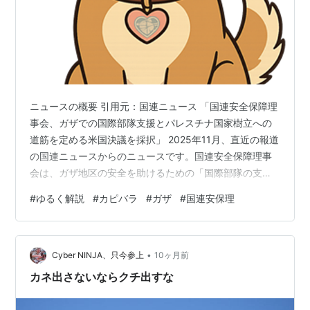
ニュースの概要 引用元：国連ニュース 「国連安全保障理
事会、ガザでの国際部隊支援とパレスチナ国家樹立への
道筋を定める米国決議を採択」 2025年11月、直近の報道
の国連ニュースからのニュースです。国連安全保障理事
会は、ガザ地区の安全を助けるための「国際部隊の支
援」と、パレスチナ国家をつくるための「道筋」を定め
#
ゆるく解説
#
カピバラ
#
ガザ
#
国連安保理
た米国からの決議案を採択しました。これには、ガザの
暫定的な行政機構を立ち上げることも含まれています。
柴犬 うーん、国際部隊って聞くとちょっとコワイけど、
•
みんなが笑える平和につながってほしいぞ！ 🦉フクロウ
Cyber NINJA、只今参上
10ヶ月前
によるニュースの要点 国連安全保障理事会は、ガザ地区
カネ出さないならクチ出すな
の安定化を目的とした国際部隊の創…