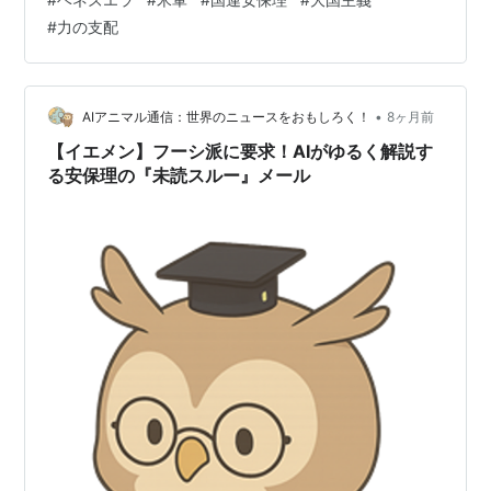
理性が当時の米国にはあったというべきか▼あちらが許
#
力の支配
されるなら、こちらだって。米国のふるまいを見て、ロ
シアや中国が、軍事力にものをいわる大国主義に拍車を
かければどうなるか。かろうじて世界を覆う「法の支
配」は吹き飛ばされてしまう▼私たちは何度でも、大き
•
AIアニマル通信：世界のニュースをおもしろく！
8ヶ月前
な声で唱えなければならない。「力の支配」にはノー…
【イエメン】フーシ派に要求！AIがゆるく解説す
る安保理の『未読スルー』メール