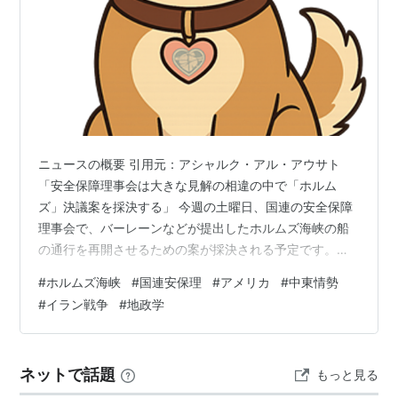
ニュースの概要 引用元：アシャルク・アル・アウサト
「安全保障理事会は大きな見解の相違の中で「ホルム
ズ」決議案を採決する」 今週の土曜日、国連の安全保障
理事会で、バーレーンなどが提出したホルムズ海峡の船
の通行を再開させるための案が採決される予定です。こ
の案は、海峡を通る船を守るために防衛的な手段を使う
#
ホルムズ海峡
#
国連安保理
#
アメリカ
#
中東情勢
ことを認める内容です。しかし、過去の出来事を理由に
#
イラン戦争
#
地政学
ロシアや中国が反対の姿勢を見せています。また、話し
合いによる解決を目指すフランスやイギリスと、軍事的
な圧力をかけるアメリカとの間でも対応の仕方に違いが
ネットで話題
もっと見る
出ています。