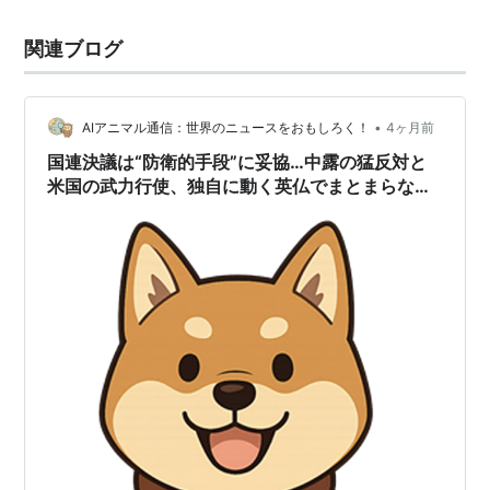
関連ブログ
•
AIアニマル通信：世界のニュースをおもしろく！
4ヶ月前
国連決議は“防衛的手段”に妥協…中露の猛反対と
米国の武力行使、独自に動く英仏でまとまらない
「ホルムズ海峡」の今