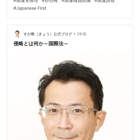
#
国連安保理
#
拒否権
#
国連職員削減
#
国連誘致
れたが、常任理事国米国の拒否権で潰えた（*1）。それ
#
Japanese First
で思い出したのだが、トランプ「赤ちゃん」は、国連へ
の資金拠出を凍結もしくは削減している。「US First」の
ゆえだ。その結果、予算が廻らず国連職員の19％が職を
失うことになった。 国連、職員19％削減を発表 2680
•
すが教（きょう）公式ブログ
2年前
人、予算は15％減（共同…
侵略とは何か～国際法～