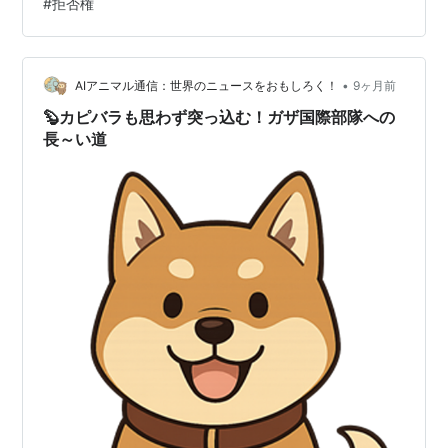
#
拒否権
る。 ・国連憲章の第27条第3項では「紛争当事国は投票
を棄権しなければならない」と定められている。【第27
条第3項 当事国に投票権はない】 拒否権肯定派（必要悪
論）- アンドラス・ヴァモスゴ…
•
AIアニマル通信：世界のニュースをおもしろく！
9ヶ月前
🦫カピバラも思わず突っ込む！ガザ国際部隊への
長～い道