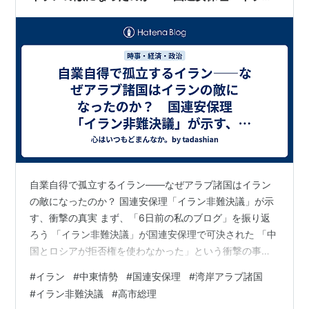
非難決議」が示す、衝撃の真実
自業自得で孤立するイラン——なぜアラブ諸国はイラン
の敵になったのか？ 国連安保理「イラン非難決議」が示
す、衝撃の真実 まず、「6日前の私のブログ」を振り返
ろう 「イラン非難決議」が国連安保理で可決された 「中
国とロシアが拒否権を使わなかった」という衝撃の事実
国連加盟国の70%が「イラン非難」を支持した イランは
#
イラン
#
中東情勢
#
国連安保理
#
湾岸アラブ諸国
なぜ、関係ない国々を攻撃したのか 「被害者」から「加
#
イラン非難決議
#
高市総理
害者」に転落したイラン 決議が支持した国々——これだ