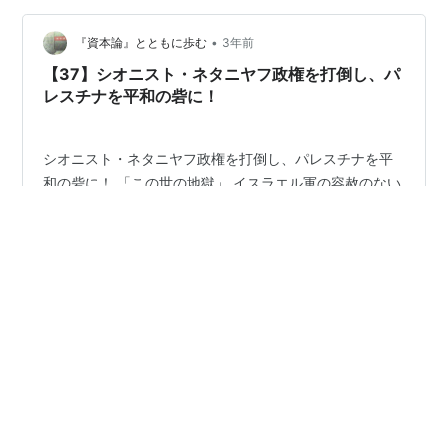
ました。1/26 この判決で、イスラエルは、人道犯罪国と
認定、なのに、イスラエル、…
•
『資本論』とともに歩む
3年前
【37】シオニスト・ネタニヤフ政権を打倒し、パ
レスチナを平和の砦に！
シオニスト・ネタニヤフ政権を打倒し、パレスチナを平
和の砦に！ 「この世の地獄」 イスラエル軍の容赦のない
攻撃によるガザ北部の惨状に対し、国連の世界保健機関
（ＷＨＯ）は、「死の地帯」と表現した。さらに南部の