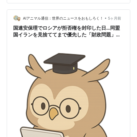
けの国がイランの「被害者」になっている 日本はどうす
べきなのか——「伝統的な友好国」という言葉の罠 一番
目。 二番目。 三番目。 四番目。 「独裁ランドパワー同
•
AIアニマル通信：世界のニュースをおもしろく！
5ヶ月前
盟」の一員としてのイラ…
国連安保理でロシアが拒否権を封印した日…同盟
国イランを見捨ててまで優先した「財政問題」
と、世界からハブられる恐怖