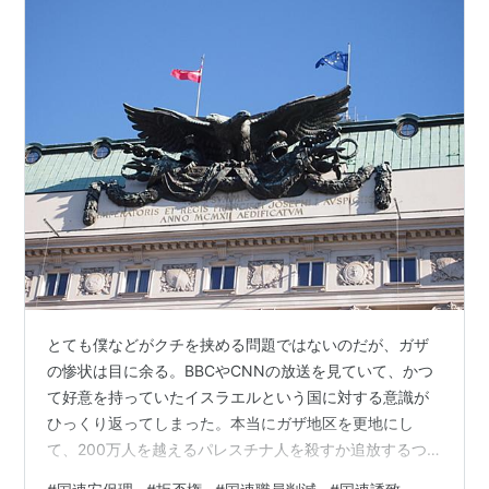
とても僕などがクチを挟める問題ではないのだが、ガザ
の惨状は目に余る。BBCやCNNの放送を見ていて、かつ
て好意を持っていたイスラエルという国に対する意識が
ひっくり返ってしまった。本当にガザ地区を更地にし
て、200万人を越えるパレスチナ人を殺すか追放するつ
もりのようだ。 先週も国連安保理でガザ停戦決議が諮ら