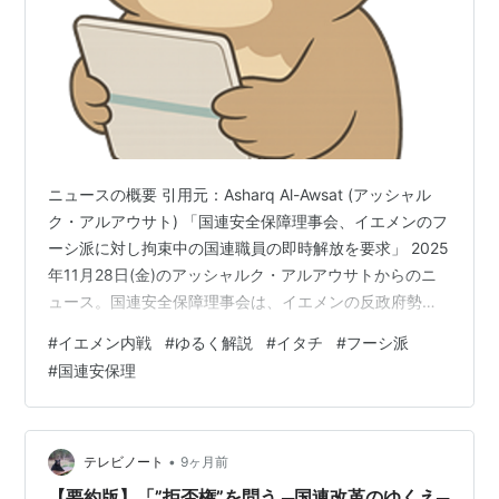
ニュースの概要 引用元：Asharq Al-Awsat (アッシャル
ク・アルアウサト) 「国連安全保障理事会、イエメンのフ
ーシ派に対し拘束中の国連職員の即時解放を要求」 2025
年11月28日(金)のアッシャルク・アルアウサトからのニ
ュース。国連安全保障理事会は、イエメンの反政府勢力
「フーシ派」が、国連や支援団体の職員を捕まえて人質
#
イエメン内戦
#
ゆるく解説
#
イタチ
#
フーシ派
にしていることに対し、緊急に声明を発表しました。安
#
国連安保理
保理はフーシ派に対し、捕まえている職員全員をすぐに
解放するように強く要求しました。 フクロウ 国連安保理
の要求は、イエメンにおける人道支援の重要性を示すも
のです。フーシ派による職員の拘束は、人道支援活動を
•
テレビノート
9ヶ月前
妨害し、国際…
【要約版】「”拒否権”を問う ─国連改革のゆくえ─