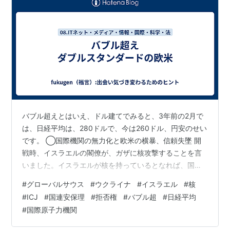
バブル超えとはいえ、ドル建てでみると、3年前の2月で
は、日経平均は、280ドルで、今は260ドル、円安のせい
です。 ◯国際機関の無力化と欧米の横暴、信頼失墜 開
戦時、イスラエルの閣僚が、ガザに核攻撃することを言
いました。イスラエルが核を持っているとなれば、国際
原子力機関IAEAが査察しなければならないでしょう。北
#
グローバルサウス
#
ウクライナ
#
イスラエル
#
核
朝鮮、イランには、そうするのですから、明らかなダブ
#
ICJ
#
国連安保理
#
拒否権
#
バブル超
#
日経平均
ルスタンダードです。 その後、国連の国際司法裁判所
#
国際原子力機関
（ICJ）は、イスラエルがジェノサイド条約に違反する虐
殺行為を犯したと判決を出し、ガザでの即時停戦を命じ