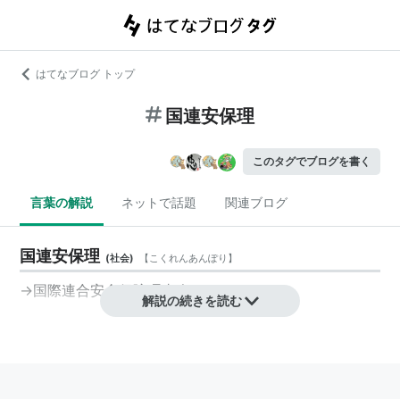
はてなブログ トップ
国連安保理
このタグでブログを書く
言葉の解説
ネットで話題
関連ブログ
国連安保理
(
社会
)
【
こくれんあんぽり
】
→
国際連合安全保障理事会
解説の続きを読む