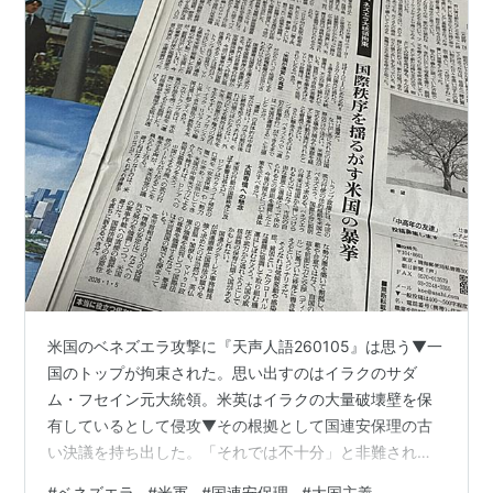
米国のベネズエラ攻撃に『天声人語260105』は思う▼一
国のトップが拘束された。思い出すのはイラクのサダ
ム・フセイン元大統領。米英はイラクの大量破壊壁を保
有しているとして侵攻▼その根拠として国連安保理の古
い決議を持ち出した。「それでは不十分」と非難された
が、いまふり返れば、形式だけでも整えれば、と考える
#
ベネズエラ
#
米軍
#
国連安保理
#
大国主義