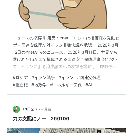
ニュースの概要 引用元：Ynet 「ロシアは拒否権を発動せ
ず – 国連安保理が対イラン非難決議を承認」 2026年3月
12日のYnetからのニュース。2026年3月11日、世界から
選ばれた15か国で構成される国連安全保障理事会におい
て、イランによる湾岸諸国への攻撃を非難し、即時停止
を求める決議案が賛成13票で可決されました。この決議
#
ロシア
#
イラン戦争
#
イラン
#
国連安保理
案は湾岸諸国を代表してバーレーンが提出したもので
#
拒否権
#
地政学
#
エネルギー安保
#
AI
す。イランの同盟国であるロシアと中国は、否決できる
「拒否権」を行使せずに投票を棄権しました。さらに、
この決議には国連に加盟する135か国も賛同して名前を連
ねています。 フクロウ 大国の思惑と経済の力学が交差し
•
JN日記
7ヶ月前
た、歴史的…
力の支配にノー 260106