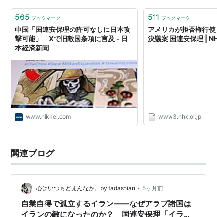
565
511
ブックマーク
ブックマーク
中国「国連安保理の許可なしに日本攻
アメリカが拒否権行使
撃可能」 Xで旧敵国条項に言及 - 日
決議案 国連安保理 | N
本経済新聞
www.nikkei.com
www3.nhk.or.jp
関連ブログ
•
心はいつもどまんなか。by tadashian
5ヶ月前
自業自得で孤立するイラン——なぜアラブ諸国は
イランの敵になったのか？ 国連安保理「イラン