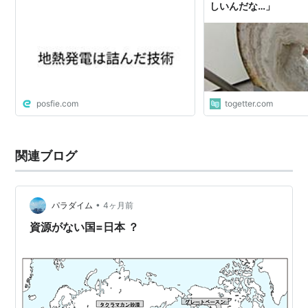
しいんだな…」
posfie.com
togetter.com
関連ブログ
•
パラダイム
4ヶ月前
資源がない国=日本 ？