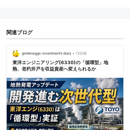
がもともとの地球の構成中に取り込まれるときの衝撃お
よび圧縮の熱、地磁気が作る電磁気的効果によって生み
出されるジュール熱などがある。
また、我々が直接得ることができる、地熱の熱源はマグ
関連ブログ
マで、火山地域で局所的に著しく高温の噴気・温泉現象
がみられることを指す場合もある。
•
goldeneggs-investment’s diary
13日前
東洋エンジニアリング(6330)の「循環型」地
熱、老朽井戸を収益資産へ変えられるか