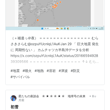
（＋補遺っ＠夜） ＝＝＝＝＝＝＝＝＝＝＝＝＝＝＝ むら
さきさらむ@ozpuYUcnlqL1AuK·Jan 29 「 巨大地震 発生
に 周期性ない 」 カムチャツカ半島沖データを分析
https://x.com/ozpuYUcnlqL1AuK/status/20166594928
39309566 ＝＝＝＝＝＝＝＝＝＝＝＝＝＝＝ ↑↓ むら
さきさらむ@ozpuYUcnlqL1AuK·Jan 28 ロシア極東シベ
#
地震
#
噴火
#
地熱
#
溶岩
#
津波
#
防災
ルチ山が噴火 噴煙9000メートル
#
サバイバル
https://x.com/ozpuYUcnlqL1AuK/status/20164450128
72233092 ＝＝＝＝＝＝＝＝＝＝＝＝＝＝＝ ↑↓ （…
•
星たちの座談会 ☆ ★ ☆ ☆ ★ ☆ 地球号の未来
8ヶ
月前
初雪