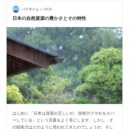
て、1秒間に約4.0×10²⁶ Wものエネルギーを放射し続け
•
ている。地球の内部、特に地核はおそらく天然の原子炉
パラダイム
2年前
として、長い時間にわたり熱を供給してきた。だが、そ
日本の自然資源の豊かさとその特性
のオーダーは億年単位であり、人類文…
はじめに 「日本は資源が乏しいが、技術力でそれをカバ
ーしている」という言葉をよく耳にします。しかし、そ
の技術力はどのように培われてきたのでしょうか。そし