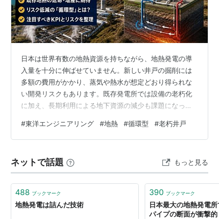
日本は世界有数の地熱資源を持ちながら、地熱発電の導
入量を十分に伸ばせていません。新しい井戸の掘削には
多額の費用がかかり、蒸気や熱水が想定どおり得られな
い開発リスクもあります。既存発電所では設備の老朽化
に加え、長期利用による地下資源の減少も課題になって
います。 こうした状況を変える技術として注目されてい
#
東洋エンジニアリング
#
地熱
#
循環型
#
老朽井戸
るのが、地下水や蒸気を直接くみ上げず、井戸の内部で
熱媒体を循環させる「クローズドループ型」の地熱発電
です。東洋エンジニアリングは、米国GreenFire Energy
ネットで話題
もっと見る
と連携し、既存の地熱井を利用した同軸二重管方式の国
内適用を検討しています。 投資家にとって重要なのは、
地熱発電という成長テーマだけで…
488
390
ブックマーク
ブックマーク
地熱発電は詰んだ技術
日本最大の地熱発電所
パイプの断面が衝撃的