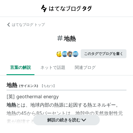
はてなブログ トップ
地熱
このタグでブログを書く
言葉の解説
ネットで話題
関連ブログ
地熱
(
サイエンス
)
【
ちねつ
】
[英] geothermal energy
地熱
とは、地球内部の熱源に起因する熱エネルギー。
地熱の45から85パーセントは、地殻中の天然放射性元
解説の続きを読む
素が崩壊する時の熱に由来する。
それ以外には、マントル対流の摩擦熱と、落下した隕石