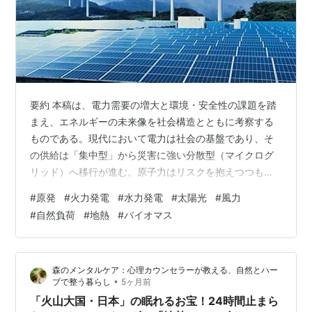
要約 本稿は、電力需要の増大と環境・安全性の課題を踏
まえ、エネルギーの未来像を社会構造とともに考察する
ものである。現代において電力は社会の基盤であり、そ
の供給は「集中型」から災害に強い分散型（マイクログ
リッド）へ移行が進む。原子力はリスクを抱えつつも脱
炭素の観点から再評価され、SMRや核融合など次世代技
#
原発
#
火力発電
#
水力発電
#
太陽光
#
風力
術が注目される。一方、再生可能エネルギーは低コスト
#
自然負荷
#
地熱
#
バイオマス
化が進み、今後は蓄電や調整技術が鍵となる。 また、AI
は電力消費を増やす一方で需給最適化により効率向上に
も寄与するという二面性を持つ。最終的に重要なのは、
森のメンタルケア：心理カウンセラーが教える、自然とハー
単なる利便性ではなく、有限な資源の中で持続可能な価
•
ブで整う暮らし
5ヶ月前
値をどう創出するかであり、エネルギー問題は…
「火山大国・日本」の眠れるお宝！24時間止まら