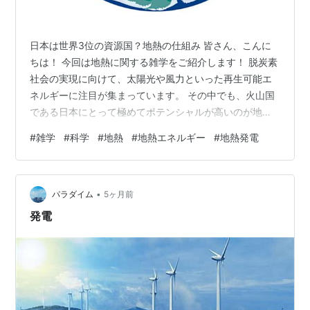
日本は世界3位の資源国？地熱の仕組み 皆さん、こんに
ちは！ 今回は地熱に関する雑学をご紹介します！ 脱炭素
社会の実現に向けて、太陽光や風力といった再生可能エ
ネルギーに注目が集まっています。 その中でも、火山国
である日本にとって極めてポテンシャルが高いのが地熱
エネルギーです。 私たちの足元に眠っている地球内部の
#
雑学
#
科学
#
地熱
#
地熱エネルギー
#
地熱発電
巨大な熱を利用するこのエネルギーは、他の再エネには
ない独自の強みを持っています。 地熱の正体から、発電
の仕組み、さらに日本が抱える課題までを詳しく解説し
•
ます。 🌍 地球内部の巨大な熱エネルギー：地熱の正体
パラダイム
5ヶ月前
地熱とは、地球内部に蓄えられた熱エネルギーのことで
発電
す。 地球の中心部は約6,000℃…