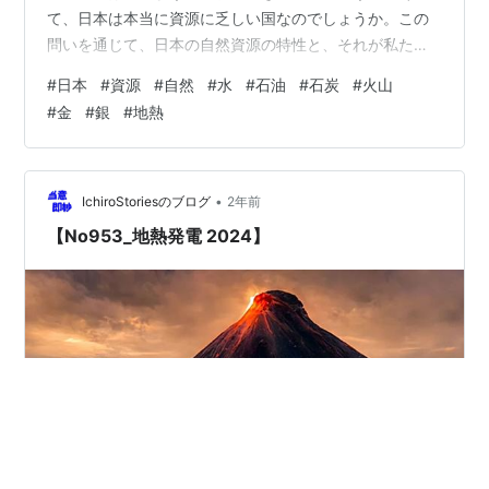
て、日本は本当に資源に乏しい国なのでしょうか。この
問いを通じて、日本の自然資源の特性と、それが私たち
の生活や経済に与える影響を考えてみたいと思います。
#
日本
#
資源
#
自然
#
水
#
石油
#
石炭
#
火山
資源の乏しい国？ 確かに、日本は石油や天然ガスといっ
#
金
#
銀
#
地熱
た液体化石燃料には乏しく、これらを海外から多額の費
用をかけて輸入しています。このため、日本が「資源の
乏しい国」と認識される原因となっているのでしょう。
液体であればホースでつなげば移送でき、労力が少なく
•
IchiroStoriesのブログ
2年前
て済みます。ところが。日本には森林や水資源、…
【No953_地熱発電 2024】