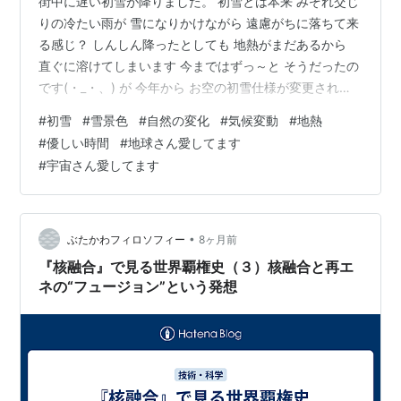
街中に遅い初雪が降りました。 初雪とは本来 みぞれ交じ
りの冷たい雨が 雪になりかけながら 遠慮がちに落ちて来
る感じ？ しんしん降ったとしても 地熱がまだあるから
直ぐに溶けてしまいます 今まではずっ～と そうだったの
です(・_・、) が 今年から お空の初雪仕様が変更された
ようで いきなり ドカッと落ちてきて 朝 一面の雪景色 玄
#
初雪
#
雪景色
#
自然の変化
#
気候変動
#
地熱
関前には10センチもの積雪が 幸いにもまだ地熱が勝り 二
#
優しい時間
#
地球さん愛してます
三日で溶けしまいそう 梅雨時のしとしと雨が豪雨に変わ
#
宇宙さん愛してます
ったように 初雪もドカッ に変わっていくのかな 地球さ
ん 元氣なりますように🥰 地球さん 愛しています♥️ 宇宙
さん 愛しています♥ にほんブログ村
•
ぶたかわフィロソフィー
8ヶ月前
『核融合』で見る世界覇権史（３）核融合と再エ
ネの“フュージョン”という発想