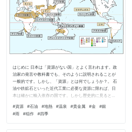
はじめに 日本は「資源がない国」とよく言われます。政
治家の発言や教科書でも、そのように説明されることが
一般的です。しかし、「資源」とは何でしょうか？。 石
油や鉄鉱石といった近代工業に必要な資源に限れば、日
本は確かに輸入依存の国です。しかし歴史的に見ると、
日本はむしろ非常に豊かな資源を持つ国であるのではな
#
資源
#
石油
#
地熱
#
温泉
#
貴金属
#
金
#
銀
いかと思うます。 本稿では、日本の「資源」を捉え直
#
雨
#
稲作
#
四季
し、多くの人が「資源のない国 日本」と思っている現状
を考察します。 水資源と地政学 日本列島は、南北に細長
く連なる火山列島です。海上を流れる暖流である黒潮の