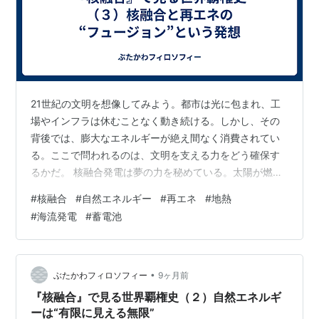
21世紀の文明を想像してみよう。都市は光に包まれ、工
場やインフラは休むことなく動き続ける。しかし、その
背後では、膨大なエネルギーが絶え間なく消費されてい
る。ここで問われるのは、文明を支える力をどう確保す
るかだ。 核融合発電は夢の力を秘めている。太陽が燃え
続けるように、地球上で膨大な熱と光を生む可能性を持
#
核融合
#
自然エネルギー
#
再エネ
#
地熱
つ。しかし、その力だけに頼ることはできない。燃料は
#
海流発電
#
蓄電池
有限で、排熱や材料の制約もある。 一方、太陽光、風、
海流、地熱といった自然エネルギーは、地球規模でほぼ
無限に供給される。だが、昼夜のサイクルや季節変動、
局所的な気象条件という現実がある。 この二つの“力”を
•
ぶたかわフィロソフィー
9ヶ月前
組み合わせ、さらに蓄電池を加えることで、…
『核融合』で見る世界覇権史（２）自然エネルギ
ーは“有限に見える無限”