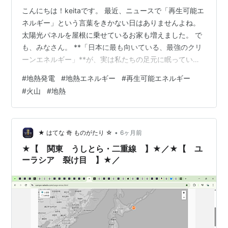
こんにちは！keitaです。 最近、ニュースで「再生可能エ
ネルギー」という言葉をきかない日はありませんよね。
太陽光パネルを屋根に乗せているお家も増えました。 で
も、みなさん。 **「日本に最も向いている、最強のクリ
ーンエネルギー」**が、実は私たちの足元に眠っている
ことをご存知でしょうか？ そう、それが 地熱（じねつ）
#
地熱発電
#
地熱エネルギー
#
再生可能エネルギー
エネルギー です！ 今日は、温泉地に行くと漂ってくるあ
#
火山
#
地熱
の「硫黄の香り」の向こう側にある、地熱発電のワクワ
クするような可能性についてお話しします。 1. 地熱が
「クリーンエネルギー」のエリートである理由 地熱発電
は、地下深くのマグマの熱で熱せられた「蒸気」を取り
•
★ はてな 奇 ものがたり ☆
6ヶ月前
出して、タービンを回…
★【 関東 うしとら・二重線 】★／★【 ユ
ーラシア 裂け目 】★／