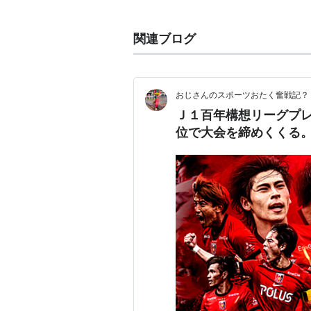
サッカー専用スタジアムを好んだジー
ワールドカップ・アジア地区予選で
関連ブログ
ど、日本サッカーの新たな聖地にな
全国高等学校サッカー選手権大会の会
円宮杯全日本ユース(U-18)サッカ
おじさんのスポーツおたく奮戦記？ 第
は高円宮杯U-18サッカーリーグ 
Ｊ１百年構想リーグプレ
3つあるサブグラウンドでも、各年
位で大会を締めくくる
*1
:
所在地にちなむ