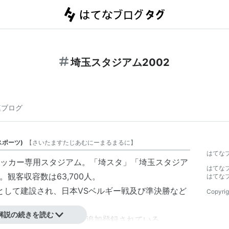
埼玉スタジアム2002
連ブログ
スポーツ
)
【
さいたますたじあむにーまるまるに
】
はてな
ッカー専用スタジアム。「埼スタ」「埼玉スタジア
はてな
。観客収容数は63,700人。
はてな
会場として建設され、日本VSベルギー戦及び準決勝など
Copyrig
解説の続きを読む
ンズのホームスタジアムに追加登録されている。