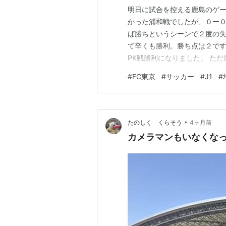
明日に試合を控える鹿島のゲー
かった浦和戦でしたが、０ー０
ば勝ちというシーンで２度の失
て辛くも勝利。勝ち点は２です
PK戦勝利になりました。 た
明日の千葉戦で90分勝ち、あ
#
FC東京
#
サッカー
#
J1
#
はかなり厳しい状況に変わり
ですね。
•
たのしく くらそう
4ヶ月前
カメラマンもいなくな