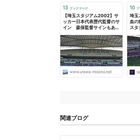
13
10
ブックマーク
ブ
【埼玉スタジアム2002】サ
埼玉
ッカー日本代表歴代監督のサ
血の
イン 森保監督サインもあり
スタ
ます @浦和美園 -
URAWA-MISONO.net
www.urawa-misono.net
s
関連ブログ