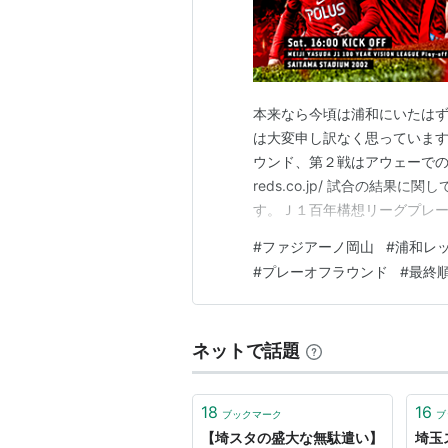
本来なら今頃は浦和にいたは
は大変申し訳なく思っています
ウンド、第２戦はアウェーでの浦和レ
reds.co.jp/ 試合の結
す。Ｊ１百年構想リーグプレー
会での順位が確定しました。 
#
ファジアーノ岡山
#
浦和レ
のシーズンに影響するものは
#
プレーオフラウンド
#
最終
握するには良い大会であったと
ネットで話題
18
16
ブックマーク
ブ
【埼スタの盛大な無駄遣い】
埼玉