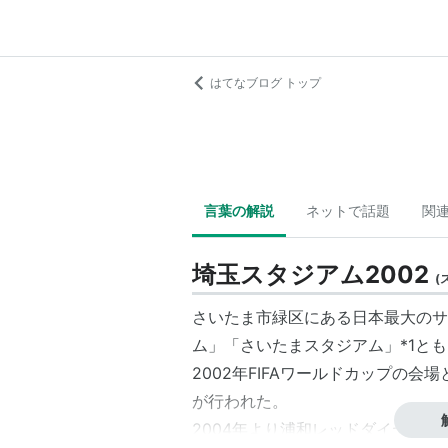
はてなブログ トップ
言葉の解説
ネットで話題
関
埼玉スタジアム2002
(
さいたま市緑区にある日本最大のサ
ム」「さいたまスタジアム」
*1
とも
2002年FIFAワールドカップの
が行われた。
2004年より浦和レッドダイヤモ