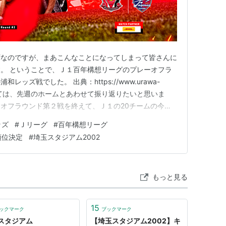
ずなのですが、まあこんなことになってしまって皆さんに
。 ということで、Ｊ１百年構想リーグのプレーオフラ
ッズ戦でした。 出典：https://www.urawa-
果に関しては、先週のホームとあわせて振り返りたいと思いま
オフラウンド第２戦を終えて、Ｊ１の20チームの今大
勿論、昇降格のない特別大会ですから、順位によって次
ッズ
#
Ｊリーグ
#
百年構想リーグ
ありません。それでも、現状での自チームの立ち位置を把
順位決定
#
埼玉スタジアム2002
思…
もっと見る
15
ックマーク
ブックマーク
スタジアム
【埼玉スタジアム2002】キ