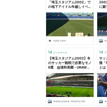
「埼玉スタジアム2002」で
200
の地下アイドル年越しイベン
に親
ト『スーパー・マジックカー
@浦
ペットライド2025-2026チ
ャリティーカウントダウンラ
イブ』がすごすぎるまとめ｜
チカカラ山本
note.com
w
14
14
ブックマーク
ブ
【埼玉スタジアム2002】冬
サッ
のサッカー観戦で必要なモノ
徴「
9選 @浦和美園 - URAWA-
とは
MISONO.net
www.urawa-misono.net
w