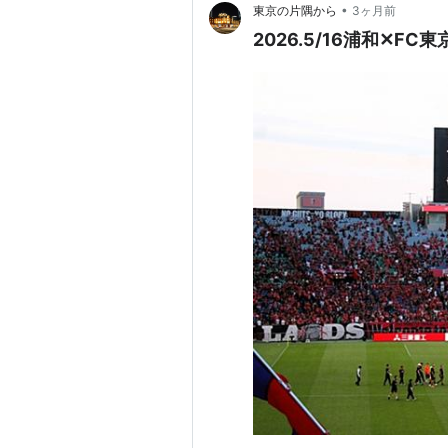
•
東京の片隅から
3ヶ月前
2026.5/16浦和✕F