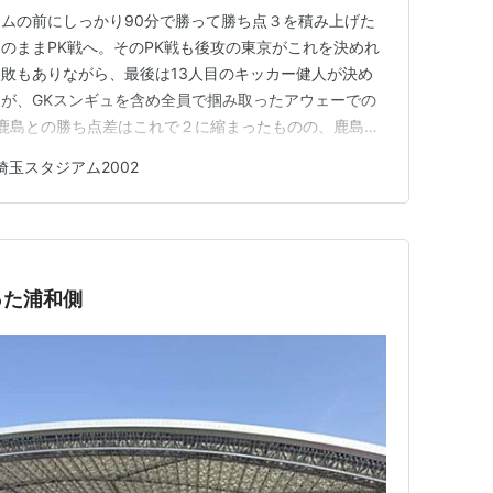
ムの前にしっかり90分で勝って勝ち点３を積み上げた
のままPK戦へ。そのPK戦も後攻の東京がこれを決めれ
敗もありながら、最後は13人目のキッカー健人が決め
が、GKスンギュを含め全員で掴み取ったアウェーでの
だ鹿島との勝ち点差はこれで２に縮まったものの、鹿島は
るいはPK戦勝利でも東地区１位が決定。東京の逆転１位
埼玉スタジアム2002
ありませんが、明日の千葉の頑張りに期待しするしかない
った浦和側