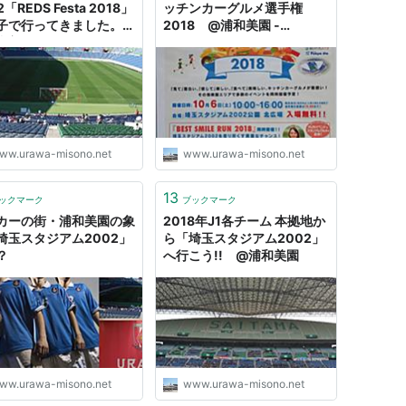
2「REDS Festa 2018」
ッチンカーグルメ選手権
子で行ってきました。
2018 @浦和美園 -
和美園
URAWA-MISONO.net
ww.urawa-misono.net
www.urawa-misono.net
13
ックマーク
ブックマーク
カーの街・浦和美園の象
2018年J1各チーム 本拠地か
埼玉スタジアム2002」
ら「埼玉スタジアム2002」
？
へ行こう!! @浦和美園
ww.urawa-misono.net
www.urawa-misono.net