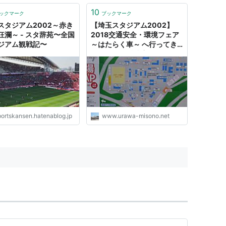
10
ックマーク
ブックマーク
スタジアム2002～赤き
【埼玉スタジアム2002】
狂瀾～ - スタ辞苑〜全国
2018交通安全・環境フェア
ジアム観戦記〜
～はたらく車～ へ行ってき
ました。 @浦和美園 -
URAWA-MISONO.net
portskansen.hatenablog.jp
www.urawa-misono.net