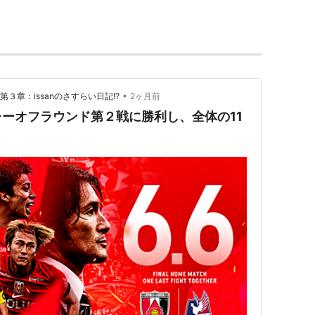
コ日本代表監督（当時）の意向で、2006年FIFA
は日本代表のホームスタジアムとして使用されるな
りつつある。
場となっている他、2003年から2010年までは
高
ー選手権大会
の決勝会場として使用され、2011年から
•
３章：issanのさすらい日記!?
2ヶ月前
チャンピオンシップの会場にもなっている。
ーオフラウンド第２戦に勝利し、全体の11
代の試合に利用されている。
。