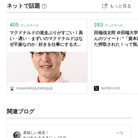
ネットで話題
もっと見る
405
283
ブックマーク
ブックマーク
マクドナルドの迷走ぶりがすごい！高
田端信太郎 ＠田端大
い・遅い・まずいのマクドナルドはな
んのツイート: "「資
ぜ不振なのか : 好きを仕事にする大人
た搾取された！って恨
塾＝かさこ塾塾長・メッセージソング
でる「労働者」「労働
ライター・セルフマガジン編集者かさ
さって、女性に飯を奢
こブログ
なかったから「搾取さ
騒いでる非モテ男のダ
のよなあ。そんで、「
くしてる「労働者」を
非モテがディスる構図
kasakoblog.exblog.jp
twitter.com
関連ブログ
美味しい発見！ ～つ
•
れづれなるままに
1年前