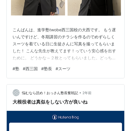
こんばんは、進学塾twobe西三国校の大西です。 もう遅
いんですけど、冬期講習のチラシを作るのでめずらしく
スーツを着ている日に生徒さんに写真を撮ってもらいま
した！ こんな先生が教えてます！っていう安心感を出す
ために。 どうかな～２枚とってもらいました。どっちが
いいかな～ 西三国校では、三国中学がもうテスト前、直
#
塾
#
西三国
#
塾長
#
スーツ
前です、１週間前ですし。 まずはワーク！学校のワーク
は３週！って言いたいところなんですけどね、なかなか
うまくいきません。 ちゃんと点数を取っている生徒はや
•
っぱりちゃんとスケジュールを立てて何回もワークがで
悩むなら読め！おっさん塾長奮戦記
2年前
きるように早くから取り掛かっていますよね。１週間前
大根役者は真似をしない方が良いね
にはもう終わっているようにしなきゃ…