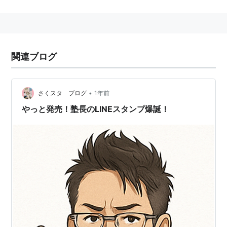
塾長
(
一般
)
【
じゅくちょう
】
塾をとりしきる人のこと。
役職名。
尊敬の念を込めて呼ばれる。
関連ブログ
漫画の影響でコミカルな意図を込めて用いられること
も。
•
さくスタ ブログ
1年前
やっと発売！塾長のLINEスタンプ爆誕！