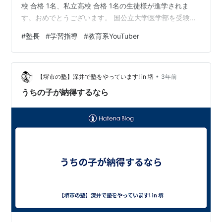
校 合格 1名、私立高校 合格 1名の生徒様が進学されま
す。おめでとうございます。 国公立大学医学部を受験さ
れた生徒様は、残念ながら不合格でした。さすがに医学
#
塾長
#
学習指導
#
教育系YouTuber
部は難関です。Ｒ６年度も引き続き勉強されるとのこと
で、次は合格を勝ち取りたいと思います。 Ｒ６年度は、
私も新たな仕事を頂きました。平日の午前中に小学校
•
で、学習指導員、並びに、SSS（スクールサポートスタ
【堺市の塾】深井で塾をやっています! in 堺
3年前
ッフ）として、子ども達の学習補助や先生方のお手伝い
うちの子が納得するなら
をします。 Ｒ４年度までは日中は公…