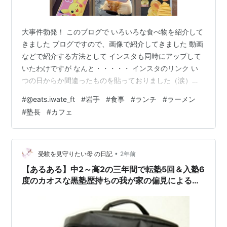
大事件勃発！ このブログで いろいろな食べ物を紹介して
きました ブログですので、画像で紹介してきました 動画
などで紹介する方法として インスタも同時にアップして
いたわけですが なんと・・・・・ インスタのリンク い
つの日からか間違ったものを貼っておりました（涙）
https://www.instagram.com/eats.iwate_ft?
#
@eats.iwate_ft
#
岩手
#
食事
#
ランチ
#
ラーメン
igsh=aHBhYnlxYWRobTl6 このブログを読んでくださっ
#
塾長
#
カフェ
ている方の中には インスタもチェックしようとしてくれ
た人もいるはず （いないと困る💦） なのにリンク飛べな
いなんて・・・ https://www.instagram.com/eats.i…
•
受験を見守りたい母 の日記
2年前
【あるある】中2～高2の三年間で転塾5回＆入塾6
度のカオスな黒塾歴持ちの我が家の偏見による大
学受験を重視系の個人経営の進学塾あるあるか
も?!とは?