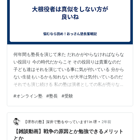
何年間も塾長を演じて来た だれかがやらなければならな
い役回り 今の時代だからこそ その役回りは貴重なのだ
子ども達はそれを演じている事に気が付いている 分から
ない生徒もいるかも知れないが大半は気付いているのだ
それでも演じ続ける 私の塾は演者としての私が売りなの
だ 今日も完璧に塾長像を演じ切る ずっと同じ台本 台本
#
オンライン塾
#
塾長
#
受験
は同じでも 登場人物は毎年違うのだ 同じセリフでも ア
クセント 表情 目線 変化をつけなければね それが出来な
い大根役者が 私と同じ事をやると 無理が来ると思うよ
•
演じ切れる人間じゃないと この重さは耐えられないから
【堺市の塾】深井で塾をやっています! in 堺
2年前
【雑談動画】戦争の原因とか勉強できるメリット
とか