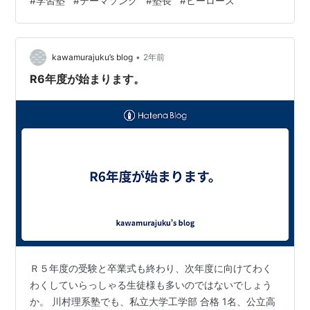
#
学習塾
#
テーマソング
#
塾長
#
ヒーローズ
ているなと感じたんです。そして、ヒーローにならなけ
ればと思っていた自分が、逆にみんなに励まされ、気づ
けばみんながオレのヒーローだった。 そんな思いを形に
•
しました。 4月にはカラオケDAMにも配信されましたの
kawamurajuku’s blog
2年前
で、ぜひ機会があれば歌ってみてください。
R6年度が始まります。
Ｒ５年度の受験と卒業式も終わり、次年度に向けてわく
わくしていらっしゃる生徒様も多いのではないでしょう
か。 川村理系塾でも、私立大学工学部 合格 1名、公立高