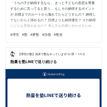
「うちの子が納得するなら」 きっと子どもの意思を尊重
するために言ってると思う。 もしその納得するポイント
が 目標までのルートから逸れてたらどうすんの？ 納得し
てないからと諦めるの？ 目標よりも納得優先？ その納得
にどんな意味があるの？ 考え方を目標に合わせるために
塾に来たんじゃないの？ その考え方やから塾に来たんじ
#
堺市
#
塾
#
夢塾
#
目標
#
塾長
ゃないの？ それやのに「うちの子が納得すれば」でいい
の？ 今どこに向かって進んでるか考えないとね。 一歩間
違えると親が足を引っ張ることだってあるから。 こんな
•
ことを言う塾長は嫌やなぁ と自分でも思うよ笑 でも、テ
【堺市の塾】深井で塾をやっています! in 堺
3年前
キトーに流されるよりよくね？ お問い合わせなど
熱量を塾LINEで送り続ける
yumejuku@liv…