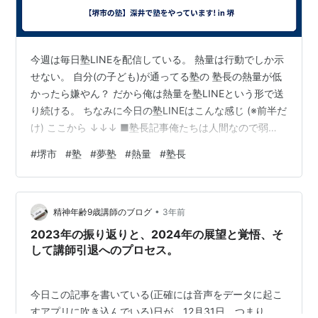
今週は毎日塾LINEを配信している。 熱量は行動でしか示
せない。 自分(の子ども)が通ってる塾の 塾長の熱量が低
かったら嫌やん？ だから俺は熱量を塾LINEという形で送
り続ける。 ちなみに今日の塾LINEはこんな感じ (※前半だ
け) ここから ↓↓↓ ■塾長記事俺たちは人間なので弱
い。楽な道があればどうしてもそっちに行きそうにな
#
堺市
#
塾
#
夢塾
#
熱量
#
塾長
る。でも、一度逃げるとどうなるか。 逃げる→今の能力
で手に入る選択をするので力がつかない→能力が上がら
ないのでできる範囲は広がらない→しんどいことが増え
•
ていく→それを避けるためにまた逃げる→今の能力で手
精神年齢9歳講師のブログ
3年前
に入る選択をするので力がつかない→能力が上がらない
2023年の振り返りと、2024年の展望と覚悟、そ
のでできる範囲は広…
して講師引退へのプロセス。