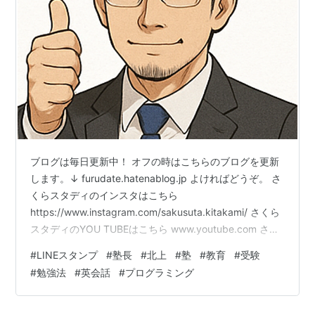
ブログは毎日更新中！ オフの時はこちらのブログを更新
します。↓ furudate.hatenablog.jp よければどうぞ。 さ
くらスタディのインスタはこちら
https://www.instagram.com/sakusuta.kitakami/ さくら
スタディのYOU TUBEはこちら www.youtube.com さく
らスタディのLINEスタンプはこちら
#
LINEスタンプ
#
塾長
#
北上
#
塾
#
教育
#
受験
https://store.line.me/stickershop/product/31078469/ja
#
勉強法
#
英会話
#
プログラミング
?from=sticker ついに完成！塾長のLINEスタンプ爆誕！
～ちょっとウザい？いいえ、愛です(笑)～ このたび、さ
くら…