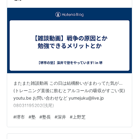
またまた雑談動画 この日は結構酔いがまわってた気が...
(トレーニング直後に飲むとアルコールの吸収がすごい笑)
youtu.be お問い合わせなど yumejuku@live.jp
08031195202(浅尾)
#
堺市
#
塾
#
塾長
#
深井
#
上野芝