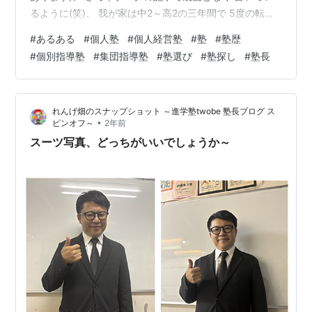
るように(笑)、 我が家は中2～高2の三年間で 5度の転塾
＆6回の入塾という 非華麗なるカオスな塾歴がありま
#
あるある
#
個人塾
#
個人経営塾
#
塾
#
塾歴
す。 我が子は一人っ子＆ 私にママ友がいない＆ シーズ
#
個別指導塾
#
集団指導塾
#
塾選び
#
塾探し
#
塾長
ン度外視の無計画な転塾のため、 兄弟＆紹介＆キャンペ
ーンの 各種割引や特典を使うことなく毎回、 ノーマル入
会金を納めて入塾しました。 お陰で転塾貧乏になりまし
れんげ畑のスナップショット ～進学塾twobe 塾長ブログ ス
た(涙)。 そんな恥塾歴の時系列は、 中2春～ 集団指導A…
•
ピンオフ～
2年前
スーツ写真、どっちがいいでしょうか～