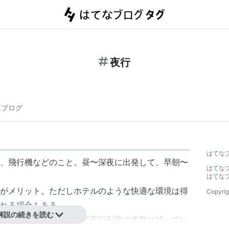
夜行
連ブログ
はてな
、飛行機などのこと。昼〜深夜に出発して、早朝〜
はてな
はてな
がメリット。ただしホテルのような快適な環境は得
Copyrig
れる場合もある。
解説の続きを読む
列車が速達化した影響で
夜行列車
の本数は減ってい