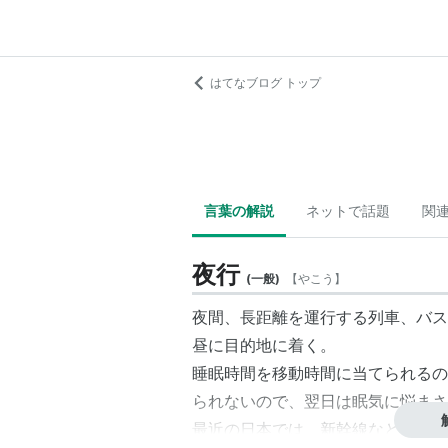
はてなブログ トップ
言葉の解説
ネットで話題
関
夜行
(
一般
)
【
やこう
】
夜間、長距離を運行する列車、バス
昼に目的地に着く。
睡眠時間を移動時間に当てられるの
られないので、翌日は眠気に悩まさ
最近の日本では、新幹線など昼間の