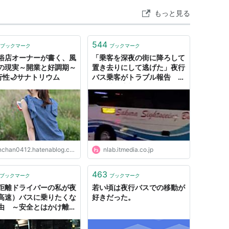
もっと見る
544
ブックマーク
ブックマーク
俗店オーナーが書く、風
「乗客を深夜の街に降ろして
の現実～開業と好調期～
置き去りにして逃げた」夜行
夜行性🌙サナトリウム
バス乗客がトラブル報告 バ
ス会社「適切な処置だった」
と弁明（1/3） | ねとらぼ
nchan0412.hatenablog.com
nlab.itmedia.co.jp
463
ブックマーク
ブックマーク
距離ドライバーの私が夜
若い頃は夜行バスでの移動が
高速）バスに乗りたくな
好きだった。
由 ～安全とはかけ離れ
長距離運転の危険性～