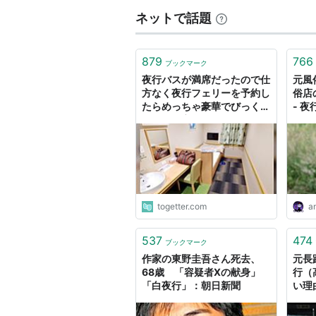
ネットで話題
879
766
ブックマーク
夜行バスが満席だったので仕
元風
方なく夜行フェリーを予約し
俗店
たらめっちゃ豪華でびっくり
- 
「これは完全にホテル」
togetter.com
a
537
474
ブックマーク
作家の東野圭吾さん死去、
元長
68歳 「容疑者Xの献身」
行（
「白夜行」：朝日新聞
い理
た、