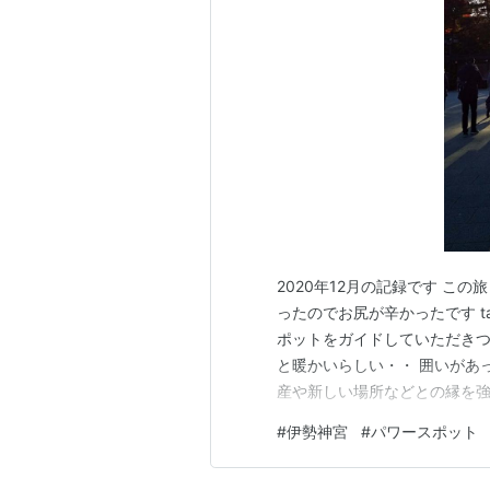
2020年12月の記録です こ
ったのでお尻が辛かったです ta
ポットをガイドしていただきつ
と暖かいらしい・・ 囲いがあ
産や新しい場所などとの縁を強
場所を撫でると治るそうです 
#
伊勢神宮
#
パワースポット
す 私はなんとなく買いません
目指す社が見えてきま…