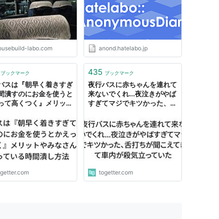
ousebuild-labo.com
anond.hatelabo.jp
435
ブックマーク
ブックマーク
バスは『朝早く着きすぎ
夜行バスに赤ちゃんを連れて
間潰すのにお金を使うと
来ないでくれ...夜泣きがやば
って高くつく』メリット
すぎてマジでキツかった、舌
なさんがやっている時間
打ちが聞こえてきて車内が殺
方法
気立っていた
ogetter.com
togetter.com