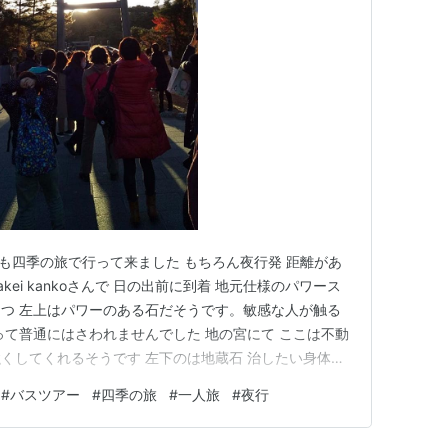
の旅も四季の旅で行って来ました もちろん夜行発 距離があ
kei kankoさんで 日の出前に到着 地元仕様のパワース
つ 左上はパワーのある石だそうです。敏感な人が触る
って普通にはさわれませんでした 地の宮にて ここは不動
くしてくれるそうです 左下のは地蔵石 治したい身体の
お守りをチェック 真ん中の勾玉の御守りはこちら限定で
#
バスツアー
#
四季の旅
#
一人旅
#
夜行
でした そのあと月夜見社へ 真ん中は神の道だそうです