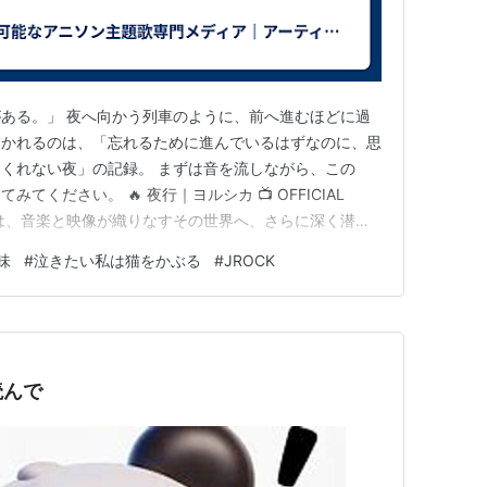
ある。」 夜へ向かう列車のように、前へ進むほどに過
描かれるのは、「忘れるために進んでいるはずなのに、思
くれない夜」の記録。 まずは音を流しながら、この
ください。 🔥 夜行｜ヨルシカ 📺 OFFICIAL
た方は、音楽と映像が織りなすその世界へ、さらに深く潜っ
に置くと、揺れる感情が静かに整理される瞬間がありま
味
#
泣きたい私は猫をかぶる
#
JROCK
onで確認 🎵 曲情報 曲名： 夜行 ／ アーティスト： ヨ
読んで