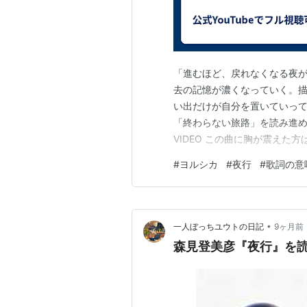
「進むほど、戻れなくなる夜が
去の記憶が濃くなっていく。
い出だけが自分を置いていって
「終わらない旅路」を読み進めてみて
VIDEO この曲に胸が震え
てみてください。 作品を手元
#
ヨルシカ
#
夜行
#
歌詞の意
す。 ▶ 原曲・関連作品をAmaz
ルシカ発売日： 2020年…
•
一人ぼっちユウトの日記
9ヶ月前
森見登美彦『夜行』を