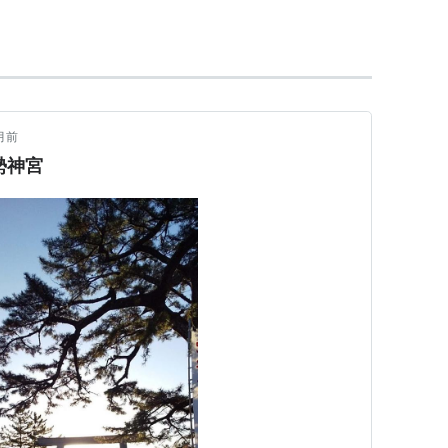
人気を集めている。ただし、青春18きっぷによる夜
や、スローライフ志向による高級寝台特急(トワイライ
のように、人気のある夜行列車もある。
に
尾瀬
観光、冬季には会津高原へのスキー客向けに
列車を下りのみシーズン中、週末中心に運行してい
月前
夜行列車だが、東武トラベルなどで扱う「旅行商品」
勢神宮
の飛び込み乗車ができない。
収。