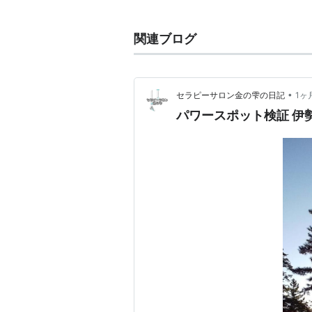
る一方、夜行バスは運賃の安さから
行快速(ムーンライトながらなど)
関連ブログ
トエクスプレス、カシオペアなど)
珍しい例として
東武鉄道
では、夏季
浅草
発、
会津高原尾瀬口
行きの夜行
•
セラピーサロン金の雫の日記
1ヶ
る。JRを除く民営鉄道では唯一の
パワースポット検証 伊
申込利用者向けの列車であり、直前
関連語：
二文字キーワード
夜行
(
マンガ
)
【
やこう
】
泉昌之
著「かっこいいスキヤキ」所