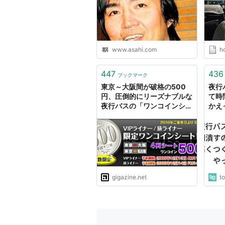
www.asahi.com
h
447
436
ブックマーク
東京～大阪間が破格の500
夜行
円、圧倒的にリーズナブルな
て時
夜行バスの「ワンコインシー
かえ
ト」
やみ
潰し
gigazine.net
t