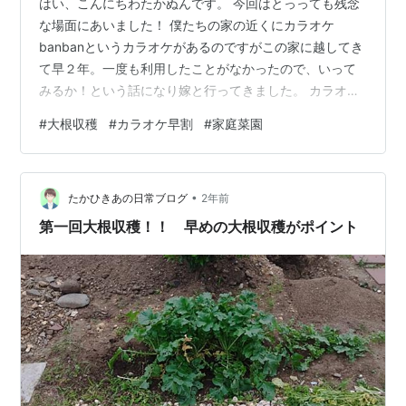
はい、こんにちわたかぬんです。 今回はとっっても残念
な場面にあいました！ 僕たちの家の近くにカラオケ
banbanというカラオケがあるのですがこの家に越してき
て早２年。一度も利用したことがなかったので、いって
みるか！という話になり嫁と行ってきました。 カラオケ
banban では早割？があり朝の１０時から１３時まで５
#
大根収穫
#
カラオケ早割
#
家庭菜園
０円で利用できます。※地域にもよりますが、僕たちの近
場にあるカラオケbanbanは ワンドリンク制でした。 ス
ポンサーリンク それでも気軽に利用できるお値段！ 嫁
•
「何時にいくの？」 「１０時からだから９時４０分ごろ
たかひきあの日常ブログ
2年前
に家出るか」 嫁「じゃあコンビニでお酒とおつまみ買
第一回大根収穫！！ 早めの大根収穫がポイント
う！」 「いいよ」 ち…