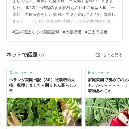
として使い、最後に短型大根「三太郎」を蒔いて置きま
した。 9/12に不耕起のまま肥料も入れずに短型大根「三
太郎」の種蒔きをした物 残って居たのはこれだけ 収穫し
ました。 ランキング参加中菜園ティストの井戸端会議 ラ
ンキング参加中畑・野菜のこと（果物、花などもOK） ラ
#
玉村宿近くでの菜園記録
#
大根収穫
#
三太郎収穫
ンキング参加中家庭菜園
ネットで話題
もっと見る
15
9
ブックマーク
ブックマーク
ベランダ菜園日記（30）袋栽培の大
家庭菜園で初めての大
根、収穫しました - 困りもん暮らしメ
も、かっら～～～！！！ 
モ
着物あれこれ