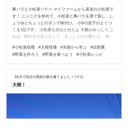
豚バラと小松菜ソテー マイファームから直送の小松菜で
す！ ニンニクを炒めて、小松菜と豚バラを酒で蒸し、し
ょうゆとちょっとのダシで味付け。 小6の息子がよくつ
くる1品です。 小松菜も沢山とれたよ 大根がみっしり こ
れは、間引きが足りなくて、ぎっしりの大根たち。 寄せ
合いすぎて、細身の大根ばかり収穫できました。 来年は
#
小松菜収穫
#
大根収穫
#
失敗から学ぶ
#
自然農
もっと早めに間引きします（反省点） 大根の花 花が咲い
#
野菜を作ろう
#
野菜を食べよう
#
小松菜レシピ
た～と見惚れていたけど、 なんと大根は、花が咲く前に
収穫したほうがいいそうです。 そんなことも知らずに育
てていました💦 花が咲くと、スが入ってしまうと
•
50才で自分の理想の家を建てました
5年前
か・・・ でも、失敗作でも自分で食べるものなので美味
大根！
しくいただきました！ Vie…