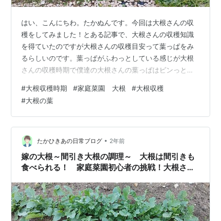
はい、こんにちわ。たかぬんです。今回は大根さんの収
穫をしてみました！とある記事で、大根さんの収穫知識
を得ていたのですが大根さんの収穫目安って葉っぱをみ
るらしいのです。葉っぱがふわっとしている感じが大根
さんの収穫時期で僕達の大根さんの葉っぱはピンっと上
に立ち上がっていて収穫まで早いかな…？と思っていま
#
大根収穫時期
#
家庭菜園 大根
#
大根収穫
した。 スポンサーリンク また大根さんの収穫は早すぎる
#
大根の葉
と味が悪く遅すぎるとスが入ってしまうとかかれていま
した。丁度いい時期に収穫しないといけないんだなと思
いながら記事を見ていたのですが…これまたとある記事
で「大根の収穫は消費の事も考えて、早めに行った方が
•
たかひきあの日常ブログ
2年前
いい」と書かれていたのです。僕たちは「確かに！…
嫁の大根～間引き大根の調理～ 大根は間引きも
食べられる！ 家庭菜園初心者の挑戦！大根さん
と共に庭仕事に励む