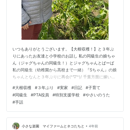
いつもありがとうございます。【大根収穫！】と３年ぶ
りにあったお友達と小学校のお話し 私の同級生の娘ちゃ
ん（ジャグちゃんの同級生！）とジャグちゃんとばーば
私の同級生（幼稚園から高校まで一緒）『Sちゃん』の娘
ちゃんとなんと３年ぶりに再会(^▽^)/ 千葉方面に嫁いで
いるので、東京で会えそうなものの、コロナ禍で中々会
#
大根収穫
#
３年ぶり
#
実家
#
日記
#
子育て
えていませんでした。実家が近所なので帰省する日にち
#
同級生
#
PTA役員
#
特別支援学校
#
やさいのうた
を合わせて実家で再会(^▽^)/ 久しぶりの再会に沢山おし
#
手話
ゃべりに花が咲きました。 息子のジャグちゃん（名前の
由来）も久しぶりにお友達に会えて終始キャーキャー騒
いでおりました（笑） とれたよ(^▽^)/ ちなみに、前はい
つ遊んだかな？と…
•
小さな楽園 マイファームとネコたちと
4年前