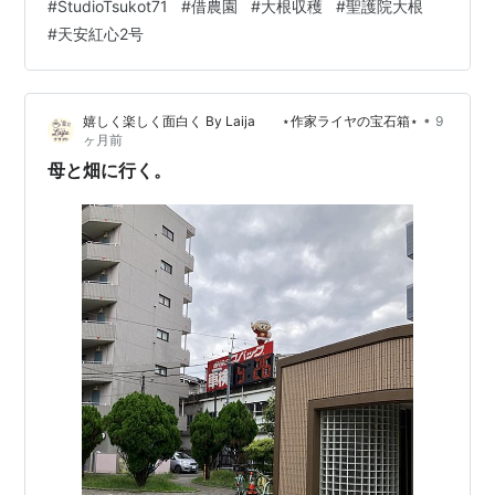
#
StudioTsukot71
#
借農園
#
大根収穫
#
聖護院大根
マルチ穴から丸く顔を出しているから これは聖護院でし
#
天安紅心2号
ょう。 もう１本は、見かけは丸くて 聖護院と似ているけ
れど、 全部で４種類蒔いたのだから 消去法で「天安紅心
２号」確定だと思います。 前回採った「あやめっ娘」は
•
嬉しく楽しく面白く By Laija ⋆作家ライヤの宝石箱⋆
9
輪切りにすると 周りが赤くて中が白 「天安紅心２号」は
ヶ月前
切ると中は赤紫…
母と畑に行く。