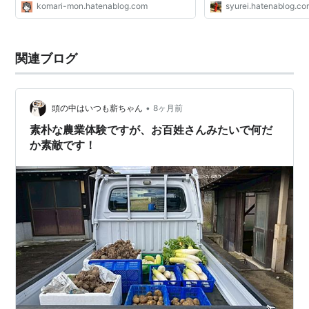
komari-mon.hatenablog.com
syurei.hatenablog.c
関連ブログ
•
頭の中はいつも薪ちゃん
8ヶ月前
素朴な農業体験ですが、お百姓さんみたいで何だ
か素敵です！