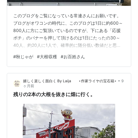
このブログをご覧になっている常連さんにお願いです。
ブログがオワコンの時代に、このブログは1日に約600～
800人に方にご覧頂いているのですが、下にある「応援
ポチ」のバナーを押して頂けるのは1日にたったの30～
40人、約20人に1人で、確率的に随分低い数値だと思い
ます。 ブログに不慣れな方に「応援ポチ」をお願いする
#
秋じゃが
#
大根収穫
#
お百姓さん
のは無理があると思うので、せめて常連さんだけでも
「応援ポチ」のクリックを1日1回して頂ければと思いま
す。 この1日1回の「応援ポチ」がブログを継続する意思
•
嬉しく楽しく面白く By Laija ⋆作家ライヤの宝石箱⋆
9
に繋がります。 ⇩⇩⇩⇩⇩ はじまり、はじまり ⇩⇩⇩⇩⇩
ヶ月前
12月9日に車で5分の畑に行ってじゃがいもと大根を収穫
残りの2本の大根を抜きに畑に行く。
してくると聞いた…