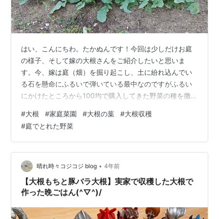
はい、こんにちわ。たかぬんです！今回は少しだけお庭
の様子、そして嫁の大根さんをご紹介したいと思いま
す。今、嫁は庭（畑）を掘り起こし、土に紛れ込んでい
る石を懸命にふるいで弾いている最中なのですがふるい
にかけたところから100均で購入してきた野菜の種を撒
き、家庭菜園を始めています。 スポンサーリンク こちら
#
大根
#
家庭菜園
#
大根の葉
#
大根収穫
の写真の野菜はモロヘイヤです。芽が出てきてから全然
#
庭でとれた野菜
育っていませんがモノヘイヤです。最初の頃は「石？そ
のままでいいんじゃない？」と言っていた嫁でしたが、
流石にじゃがいもを収穫した時大きな石や瓦礫がごろご
ろと出てきて……このままでは野菜の成長に影響する
•
晴れ時々コジコジ blog
4年前
な……と考えたのでしょう「やっぱりふるい買うわ」…
【大根もちと豚バラ大根】実家で収穫した大根で
作った晩ごはん(^▽^)/