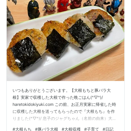
いつもありがとうございます。【大根もちと豚バラ大
根】実家で収穫した大根で作った晩ごはん(^▽^)/
haretokidokiyuki.com この前、お正月実家に帰省した時
に収穫した大根を送ってもらったので『大根もち』を作
りました(^▽^)/ 息子のジャグちゃん（名前の由来）大好
物！ 大根丸々１本すり下ろして、水気を少し残して絞り
#
大根もち
#
豚バラ大根
#
大根収穫
#
子育て
#
日記