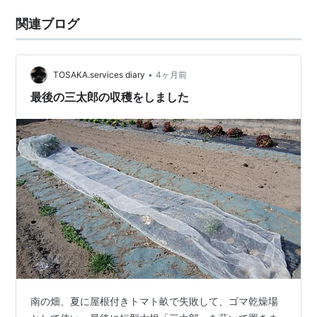
関連ブログ
•
TOSAKA.services diary
4ヶ月前
最後の三太郎の収穫をしました
南の畑、夏に屋根付きトマト畝で失敗して、ゴマ乾燥場