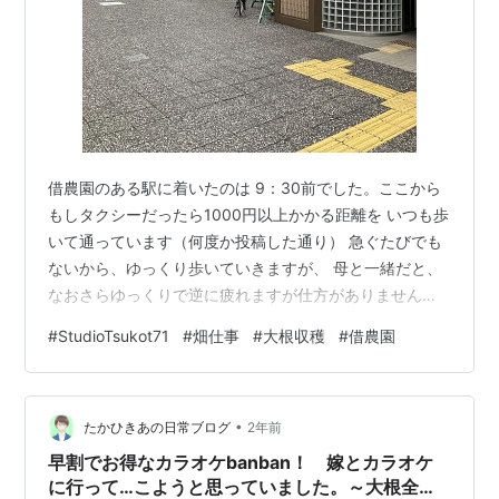
借農園のある駅に着いたのは 9：30前でした。ここから
もしタクシーだったら1000円以上かかる距離を いつも歩
いて通っています（何度か投稿した通り） 急ぐたびでも
ないから、ゆっくり歩いていきますが、 母と一緒だと、
なおさらゆっくりで逆に疲れますが仕方がありません。
歩調を合わせておしゃべりしながら歩いていきます。 こ
#
StudioTsukot71
#
畑仕事
#
大根収穫
#
借農園
ういうとき、歩いて通える距離に畑があったら、 どんな
に良いだろうと毎回考えます。 でも、ここまで肥沃で農
薬を一切使っていないのが 地主さんの自慢の畑なので、
•
交通費かけてもここの会員になれてよかったのかもしれ
たかひきあの日常ブログ
2年前
ません。 同じ系列の貸農園でも、 地主さんによって考え
早割でお得なカラオケbanban！ 嫁とカラオケ
方も違うし、 同じ土…
に行って…こようと思っていました。～大根全部