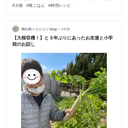
ます。 サクラエビ・シラス・小ねぎ 片栗粉・顆粒だし・
#
大根
#
晩ごはん
#
料理レシピ
塩を適量混ぜ合わせます。 いつもはサクラエビだけです
が冷蔵庫にシラスと小ねぎがあったので一緒に混ぜまし
た。 丸めてフライパンに並べ、ごま油で両面をこんがり
焼きます。 のりも巻きました(^▽^)/ ポン酢をかけて頂
•
晴れ時々コジコジ blog
4年前
き…
【大根収穫！】と３年ぶりにあったお友達と小学
校のお話し