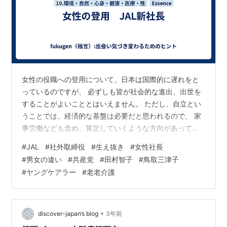
女性の役職への登用について、日本は国際的に遅れをと
っているのですが、 必ずしも皆が社会的な進出、出世を
することがよいこととはいえません。 ただし、自立とい
うことでは、経済的な基盤は必要だと思われるので、 家
事労働なども含め、算定していくような方向があってし
かるべきでしょう。 ヤングケアラーや老老介護なども、
#
JAL
#
社外取締役
#
生え抜き
#
女性社長
なんであれ、労働していることに対価、報酬があれば、
#
男女の違い
#
共産党
#
田村智子
#
鳥取三津子
社会は大きく変わるはずです。 がんばっている人が評価
#
ヤングケアラー
#
老老介護
されて幸せに暮らせる、 少なくとも、次に可能性を開け
るような社会を構築することが望まれるでしょう。 なの
に、日本の社会の改革の方向は、常に、富んでいる人が
さらに富むようにしか考えられない、進…
•
discover-japan’s blog
3年前