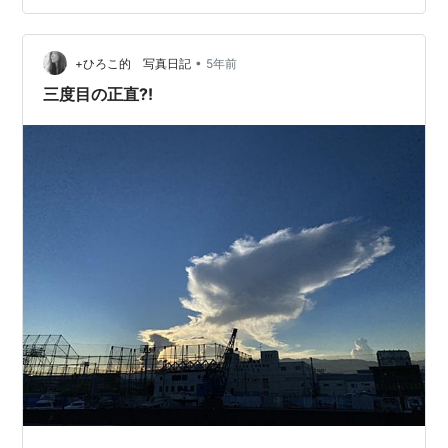
ところが小林は、そんな社長と女性専務を突然、解任し
たのである。 すると一部週刊誌が、その原因は前年に小
林と結婚した夫による芸能活動、事務所経営への介入に
•
+ひろこ的 写真日記
5年前
あると報道。 だが、小林…
三度目の正直⁈