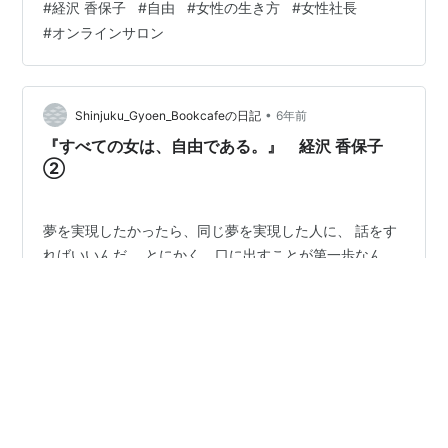
#
経沢 香保子
#
自由
#
女性の生き方
#
女性社長
成功確率を上げる宝ともいえる学びだ。 消し去りたいく
#
オンラインサロン
らいのひどい過去や失敗があればあるほど、 それをうま
く乗り越えれば乗り越えるほど、 人としての安定感は増
してくる。 書籍や連載、ブログなどを書いていても思う
のは、 失敗体験を書いたものは本当に多くの方が熟読し
•
Shinjuku_Gyoen_Bookcafeの日記
6年前
てくれるということ。 単に失敗談を書く…
『すべての女は、自由である。』 経沢 香保子
②