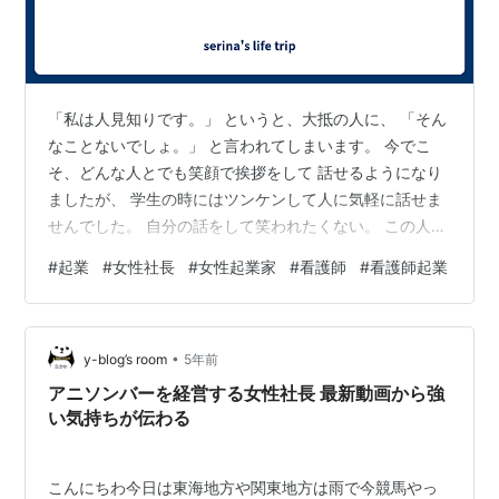
「私は人見知りです。」 というと、大抵の人に、 「そん
なことないでしょ。」 と言われてしまいます。 今でこ
そ、どんな人とでも笑顔で挨拶をして 話せるようになり
ましたが、 学生の時にはツンケンして人に気軽に話せま
せんでした。 自分の話をして笑われたくない。 この人は
私を分かってくれていない。 緊張して、恥ずかしい。 な
#
起業
#
女性社長
#
女性起業家
#
看護師
#
看護師起業
どいつも心のどこかでこんなことを思っていました。 そ
んな私ですが、今は人に自分の夢を語りまくってます。
私の周りの人たちは本当に優しいなと思う瞬間ですが、
•
私がバカみたいな夢を語っているのを優しく聞いてくれ
y-blog’s room
5年前
る人が多い。 夢を語るというのは、最初は恥ずかしかっ
アニソンバーを経営する女性社長 最新動画から強
た。 小学生の時、 「看…
い気持ちが伝わる
こんにちわ今日は東海地方や関東地方は雨で今競馬やっ