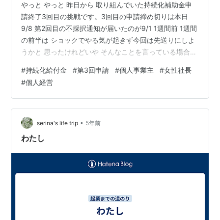
やっと やっと 昨日から 取り組んでいた持続化補助金申
請終了3回目の挑戦です。3回目の申請締め切りは本日
9/8 第2回目の不採択通知が届いたのが9/1 1週間前 1週間
の前半は ショックでやる気が起きず今回は先送りにしよ
うかと 思ったけれどいや そんなことを言っている場合
か！！ と自分に活を入れ 再度 どこがまずかったのか
#
持続化給付金
#
第3回申請
#
個人事業主
#
女性社長
youtubeでアップされている 先生方から教えを請いつつ
#
個人経営
自分なりに 再度見直しをはかり経済産業省のページも確
認し取り組んで いま つい先ほど申請ボタンを押しまし
た。 不採択連絡は やはり気持ちが凹みますね 私は商工
会にも入っていないので 基本 ひとりでいろいろ調べて
•
serina's life trip
5年前
申請…
わたし