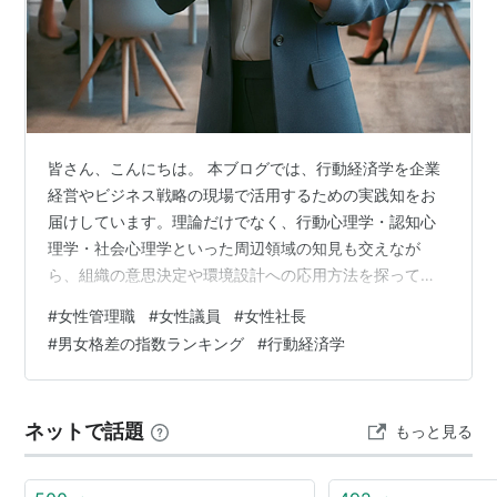
皆さん、こんにちは。 本ブログでは、行動経済学を企業
経営やビジネス戦略の現場で活用するための実践知をお
届けしています。理論だけでなく、行動心理学・認知心
理学・社会心理学といった周辺領域の知見も交えなが
ら、組織の意思決定や環境設計への応用方法を探ってい
きます。 「政府は2030年までに、上場企業の女性役員比
#
女性管理職
#
女性議員
#
女性社長
率を30％以上に引き上げることを目指す」──「ある大手
#
男女格差の指数ランキング
#
行動経済学
企業、初の女性CEO誕生を発表」── こうした見出しを、
最近ニュースで見かけた方も多いのではないでしょう
か。一見すると、ジェンダー平等や多様性を後押しする
ネットで話題
もっと見る
前向きな取り組みに思えるこれらの表現。しかし、ふと
立ち止まったとき、「なぜ“女性”と強…