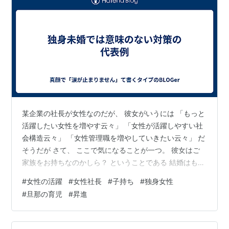
某企業の社長が女性なのだが、 彼女がいうには 「もっと
活躍したい女性を増やす云々」 「女性が活躍しやすい社
会構造云々」 「女性管理職を増やしていきたい云々」 だ
そうだが さて、 ここで気になることが一つ。 彼女はご
家族をお持ちなのかしら？ ということである 結婚はもち
ろん、 お子様はいらっしゃいますか？ ということでもあ
#
女性の活躍
#
女性社長
#
子持ち
#
独身女性
る いくら活躍だの管理職だのといっても 当てはまるのが
#
旦那の育児
#
昇進
独身女性だけではお粗末だ その独身女性が望んでいる状
況であれば全く問題ないのだが。 しかし昨今のお国とし
ては 結婚して子育てしてキャリアも順当に重ねていきた