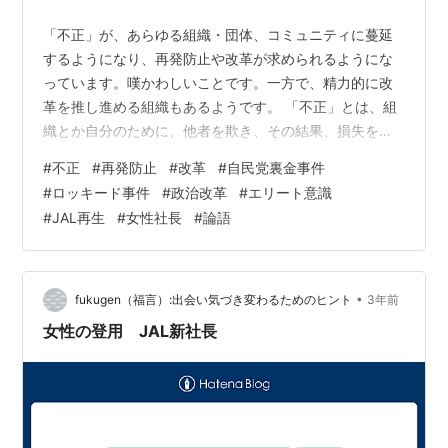
「不正」が、あらゆる組織・団体、コミュニティに蔓延
するようになり、再発防止や改革が求められるようにな
っています。嘆かわしいことです。一方で、精力的に改
革を推し進める組織もあるようです。 「不正」とは、組
織とか自分のために、他者を欺き、その結果、損失を被
る被害者が発生し、組織や自分が利得を得るものだとい
#
不正
#
再発防止
#
改革
#
自民党裏金事件
います。「不正」が起こる理由には、個人的利益の追求
#
ロッキード事件
#
政治改革
#
エリート意識
や目標達成のために「手段を選ぶな」という圧力がある
#
JAL再生
#
女性社長
#
論語
といわれます。 自民党における裏金事件が発覚し、また
政治改革が求められています。 「政治とカネ」の問題が
繰り返され、それが自民党においてばかり発生するので
すから、自民党において、抜本的な改革が断行さ…
•
fukugen（福言）:出会い気づき変わるためのヒント
3年前
女性の登用 JAL新社長