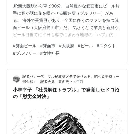
JR新大阪駅から車で30分、自然豊かな箕面市にビール片
手に客が話に花を咲かせる醸造所（ブルワリー）があ
る。 海外で受賞歴があり、全国に多くのファンを持つ箕
面ビール（大阪府箕面市）だ。 気さくな従業員と新鮮な
ビール目当てに平日も客でにぎわう地域の「ハブ」的な
存在。 「スタウト」と呼ばれる個性豊かなコクと味わい
#
箕面ビール
#
箕面市
#
大阪府
#
ビール
#
スタウト
が特徴のビールを武器に売り上げを伸ばしてきた。
#
ブルワリー
#
女性社長
www.minoh-beer.jp 箕面ビール ピルスナー 330ml×3本
クラフトビール 箕面ビール Amazon 箕面ビール スタウ
ト 330ml×3本 クラフトビール 箕面ビール Amazon 箕面
記者バカ一代 マル秘取材メモで振り返る、昭和＆平成（一
ビール ヴァイツェン 330ml 箕面…
•
部令和）「記者会見」裏面史
4年前
小林幸子 「社長解任トラブル」で発覚したドロ沼
の「慰労金対決」