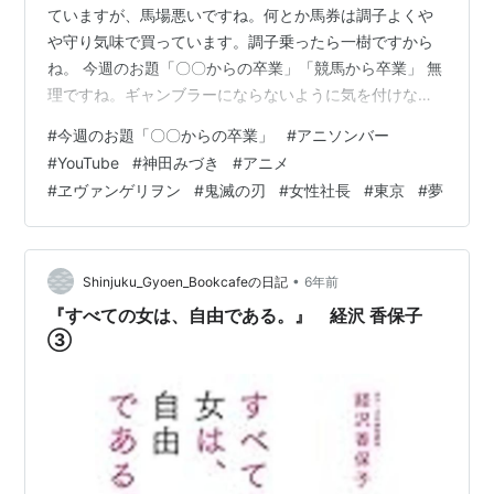
ていますが、馬場悪いですね。何とか馬券は調子よくや
や守り気味で買っています。調子乗ったら一樹ですから
ね。 今週のお題「〇〇からの卒業」「競馬から卒業」 無
理ですね。ギャンブラーにならないように気を付けなが
ら楽しんでいます。タバコから卒業できてもう8年。
#
今週のお題「〇〇からの卒業」
#
アニソンバー
「あぁ」 ネガティブから卒業 「これ理想」 繁忙期終わ
#
YouTube
#
神田みづき
#
アニメ
れば少しは田舎から解放できるけどまだ真ん中なので当
#
ヱヴァンゲリヲン
#
鬼滅の刃
#
女性社長
#
東京
#
夢
分お預けですが... 景気はいいのになぜかね。景気という
より株価がすごい。株価がすごすぎて下がった時が怖い
くらいですが。 飲酒してコロナ禍で会社の今とどうする
かゆるっと語る神田みつき 経営者次…
•
Shinjuku_Gyoen_Bookcafeの日記
6年前
『すべての女は、自由である。』 経沢 香保子
③