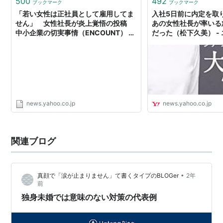
500
492
ブックマーク
ブックマーク
「若い女性は正社員として雇用してま
入社5日前に内定を取
せん」 女性社長が炎上覚悟の投稿
あの女性社長が率いる
中小企業の切実事情（ENCOUNT） -
だった（松下久美） - 
Yahoo!ニュース
Yahoo!ニュース
news.yahoo.co.jp
news.yahoo.co.jp
関連ブログ
•
真顔で「涙が止まりません」て書くタイプのBLOGer
2年
前
独身未婚では意味のない対策の代表例