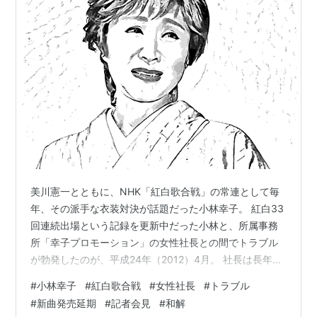
美川憲一とともに、NHK「紅白歌合戦」の常連として毎
年、その派手な衣装対決が話題だった小林幸子。 紅白33
回連続出場という記録を更新中だった小林と、所属事務
所「幸子プロモーション」の女性社長との間でトラブル
が勃発したのが、平成24年（2012）4月。 社長は長年に
わたり小林のマネージャーを務め、昭和62年（1987）に
#
小林幸子
#
紅白歌合戦
#
女性社長
#
トラブル
小林が大手プロダクションから独立する際には、2億円の
#
新曲発売延期
#
記者会見
#
和解
移籍金を集め、家族以上のような存在だったとされる。