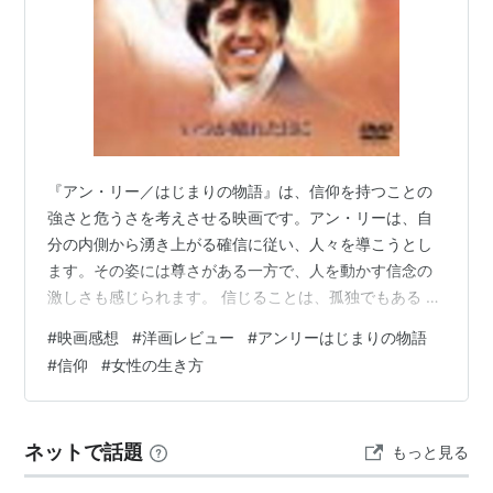
『アン・リー／はじまりの物語』は、信仰を持つことの
強さと危うさを考えさせる映画です。アン・リーは、自
分の内側から湧き上がる確信に従い、人々を導こうとし
ます。その姿には尊さがある一方で、人を動かす信念の
激しさも感じられます。 信じることは、孤独でもある 誰
かが強い信念を持つ時、その人は周囲から理解されない
#
映画感想
#
洋画レビュー
#
アンリーはじまりの物語
こともあります。アン・リーの歩みには、信仰によって
#
信仰
#
女性の生き方
支えられる強さと、同時に孤立していくような痛みが見
えます。その両方があるからこそ、彼女の姿は単純な聖
人像ではなく、人間として深く残ります。 女性が声を持
ネットで話題
もっと見る
つことの意味 18世紀という時代の中で、女性が人々を導
く存在になることには大きな重みがあります…