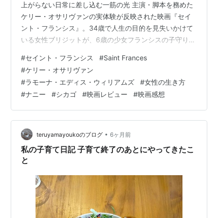
上がらない日常に差し込む一筋の光 主演・脚本を務めた
ケリー・オサリヴァンの実体験が反映された映画『セイ
ント・フランシス』。34歳で人生の目的を見失いかけて
いる女性ブリジットが、6歳の少女フランシスの子守り
（ナニー）をすることから始まる物語です。出産、学
#
セイント・フランシス
#
Saint Frances
歴、同性愛、人種、そして女性特有の身体の悩みなど、
#
ケリー・オサリヴァン
現代社会に生きる人々が直面する生々しい現実を、鋭く
#
ラモーナ・エディス・ウィリアムズ
#
女性の生き方
も温かい視点で描き出しています。
#
ナニー
#
シカゴ
#
映画レビュー
#
映画感想
•
teruyamayoukoのブログ
6ヶ月前
私の子育て日記 子育て終了のあとにやってきたこ
と