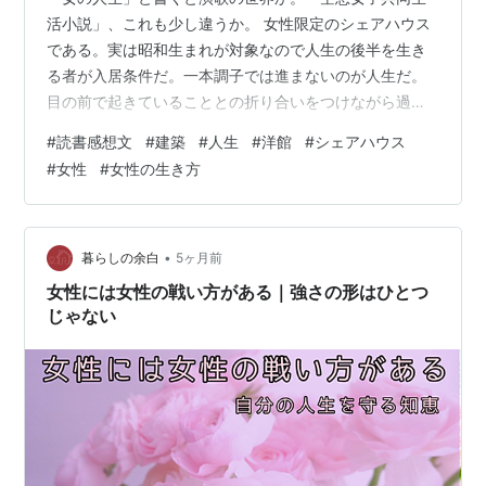
活小説」、これも少し違うか。 女性限定のシェアハウス
である。実は昭和生まれが対象なので人生の後半を生き
る者が入居条件だ。一本調子では進まないのが人生だ。
目の前で起きていることとの折り合いをつけながら過ご
すのが人生だが、その折り合いのための我慢だったり、
#
読書感想文
#
建築
#
人生
#
洋館
#
シェアハウス
理不尽さを受け入れたりすることにも限度がある。そこ
#
女性
#
女性の生き方
で登場するのが、転機としてシェアハウスであり、シェ
アハウスによる人生の転機だ。 コミュニティを成立させ
る空間としての「大正時代に建てられた古い洋館」につ
いて考えさせられる。二階に５つの独立した居室とトイ
•
暮らしの余白
5ヶ月前
レと洗面台も独立した部屋になっている。庭も素敵…
女性には女性の戦い方がある｜強さの形はひとつ
じゃない