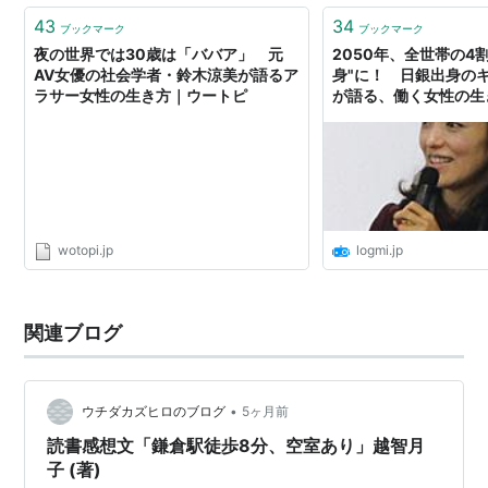
43
34
ブックマーク
ブックマーク
夜の世界では30歳は「ババア」 元
2050年、全世帯の4
AV女優の社会学者・鈴木涼美が語るア
身"に！ 日銀出身の
ラサー女性の生き方｜ウートピ
が語る、働く女性の生き
Business
wotopi.jp
logmi.jp
関連ブログ
•
ウチダカズヒロのブログ
5ヶ月前
読書感想文「鎌倉駅徒歩8分、空室あり」越智月
子 (著)