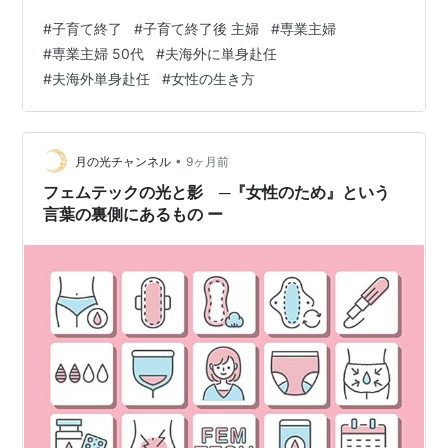
狙いみたいです。 そこの署長さんって方がすごかったん
#
子育て終了
#
子育て終了後 主婦
#
専業主婦
です。御年70才だけど、お肌には一つのシミも無く、聞
#
専業主婦 50代
#
夫海外に単身赴任
いたら、ご主人は25年間単身赴任で、2人のお嬢さんをワ
#
夫海外単身赴任
#
女性の生き方
ンオペで育てて、一人はお医者さん、もう一人は公認会
計士、二人とも3人お子さんがいるので、トータルでお孫
さんが6人いるそうです。加えて今も多分30分以上かけ
て通勤し、仕事帰りにジムに行って…
•
月の光チャンネル
9ヶ月前
フェムテックの光と影 ─『女性のため』という
言葉の裏側にあるもの ー