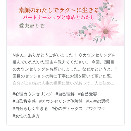
Nさん、ありがとうございました！ ◇カウンセリングを
選んでいただいた理由を教えてください。 今回、2回目
のカウンセリングをお願いしました。なぜかというと、1
回目のセッションの時に丁寧にお話を聞いて頂いた際、
自分がこの先の人生の選択に迷いがあって、人に決めて
もらいたいような、そんな不安感、選択もどれか一つに
#
心理カウンセリング
#
自己理解
#
自己受容
絞らなければならないような、そんな感覚になってしま
#
自己肯定感
#
カウンセリング体験談
#
人生の選択
っていた私に好きなら全部選んでも良い、ということを
#
自分らしく生きる
#
心のデトックス
#
ワクワク
導き出して頂きました。なので、今回も私の選択の途中
#
女性の生き方
経過を聞いて頂くこと、本当に選択したい事を明確にす
るためにお願いしました。 ◇カウンセリングのよかった