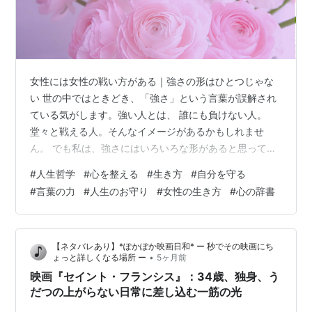
女性には女性の戦い方がある｜強さの形はひとつじゃな
い 世の中ではときどき、「強さ」という言葉が誤解され
ている気がします。強い人とは、 誰にも負けない人。
堂々と戦える人。そんなイメージがあるかもしれませ
ん。 でも私は、強さにはいろいろな形があると思ってい
ます。男性の戦い方と、女性の戦い方歴史を見ても、社
#
人生哲学
#
心を整える
#
生き方
#
自分を守る
会の仕組みを見ても、戦いの多くは「力」で語られてき
#
言葉の力
#
人生のお守り
#
女性の生き方
#
心の辞書
ました。競争。 勝敗。 支配。そうした世界では、「強
さ」はどうしても力のイメージになります。けれど女性
には、もう少し違う強さの形があると私は思っていま
【ネタバレあり】*ぽかぽか映画日和* ー 秒でその映画にち
す。知恵。 柔らかさ。 距離の取り方。 環境を選ぶ力。
•
ょっと詳しくなる場所 ー
5ヶ月前
それは、必ずしも正面から戦う強さではありま…
映画『セイント・フランシス』：34歳、独身、う
だつの上がらない日常に差し込む一筋の光