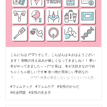
こんにちは (*'▽') そして、こんばんは＆おはようござい
ます！ 朝晩の冷え込みが厳しくなってきましね！！ 寒い
冬がやってきました～～(^^)/ 私は、冬が大好きなのでめ
ちゃくちゃ嬉しいです💓 食べ物が美味しい季節なの
で。。。。。(*'▽') 体重が暴走しないようにといつも思
っていますが、 ただ、思っているだけで、自然にお任せ
#
フェムテック
#
フェムケア
#
女性のからだ
です(笑) おこたの中で雑誌や本を読んだり・・・・ も増
#
社会問題
#
女性の生き方
えるこの季節、 ここ数年、「フェムテック」「フェムケ
ア」という言葉が メディアやSNS、雑誌でも広く使われ
るようになりました。 しかし、『女性のため』とされる