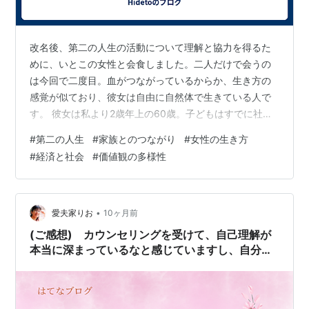
改名後、第二の人生の活動について理解と協力を得るた
めに、いとこの女性と会食しました。二人だけで会うの
は今回で二度目。血がつながっているからか、生き方の
感覚が似ており、彼女は自由に自然体で生きている人で
す。 彼女は私より2歳年上の60歳。子どもはすでに社会
人となり、今は自分の時間を楽しんでいます。家にお金
#
第二の人生
#
家族とのつながり
#
女性の生き方
がないわけではありませんが、好きなことをするために
#
経済と社会
#
価値観の多様性
アルバイトで稼いだお金で旅行に出かけたり、おいしい
ものを食べに行ったりしているとのこと。次は一人でニ
ュージーランドへ行く予定だと、楽しそうに話していま
した。 会話の中で印象に残ったのは、次の言葉です。
•
愛夫家りお
10ヶ月前
「女性が子どもを産まなくなったのは、お金の問…
(ご感想) カウンセリングを受けて、自己理解が
本当に深まっているなと感じていますし、自分の
人生を生きるという覚悟が段々とできている気が
します！