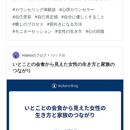
の中の細かい部分までひとつひとつ丁寧に拾ってくださ
#
カウンセリング体験談
#
心理カウンセラー
り、全てにおいてok、これでいい、と肯定してくださり
#
自己受容
#
自己肯定感
#
自分に優しくすること
安心感を感じました。また、それらの言葉が信頼できる
#
癒しのプロセス
#
前向きになる方法
背景に、りおさん自身も苦しい時期を乗り越えたからこ
#
モニターセッション
#
女性の生き方
#
心の回復
その重みみたいなものが感じられて、上部だけの励まし
じゃない感じが伝わってきました。 ◇カウンセリング
後、ご自身の中で気づきや変化があれ…
•
Hidetoのブログ
10ヶ月前
いとことの会食から見えた女性の生き方と家族の
つながり