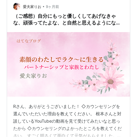
その商品やサービスは、 本当に女性の健康を支えている
•
愛夫家りお
9ヶ月前
ので…
（ご感想）自分にもっと優しくしてあげなきゃ
な、頑張ってたよな、と自然と思えるようになれ
た気がします。
Rさん、ありがとうございました！ ◇カウンセリングを
選んでいただいた理由を教えてください。 根本さんと対
談しているYouTubeの動画を見て受けてみたいなと思っ
たから ◇カウンセリングのよかったところを教えてくだ
さい。 すごく明るくて面白くて元気がもらえました。話