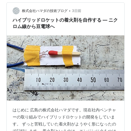
日、2009年3月15日〜7月31日 野口聡一 2005年7月26
日〜8月9日、2009年12月20日…
•
株式会社ハマダの技術ブログ
3日前
ハイブリッドロケットの着火剤を自作する — ニク
ロム線から豆電球へ
はじめに 広島の株式会社ハマダです。現在社内ベンチャ
ーの取り組みでハイブリッドロケットの開発をしていま
す。 ずっと苦戦していた着火剤がようやく形になったの
で記録します。 着火剤というのは、エンジンに火をつけ