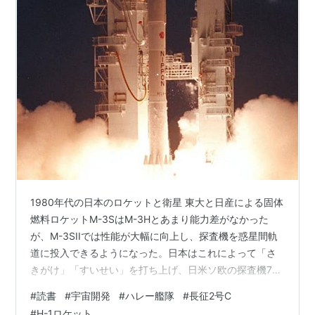
1980年代の日本のロケットと衛星 東大と日産による固体
燃料ロケットM-3SはM-3Hとあまり能力差がなかった
が、M-3SIIでは性能が大幅に向上し、探査機を惑星間軌
道に投入できるようになった。日本はこれによって「さ
きがけ」「すいせい」を打ち上げ、日米ソ欧の探査機7機
から成る「ハレー艦隊」に参加した。さきがけとすいせ
#
読書
#
宇宙開発
#
ハレー艦隊
#
長征2号C
いはハレー彗星から離れた位置で太陽風やプラズマを観
#
H-1ロケット