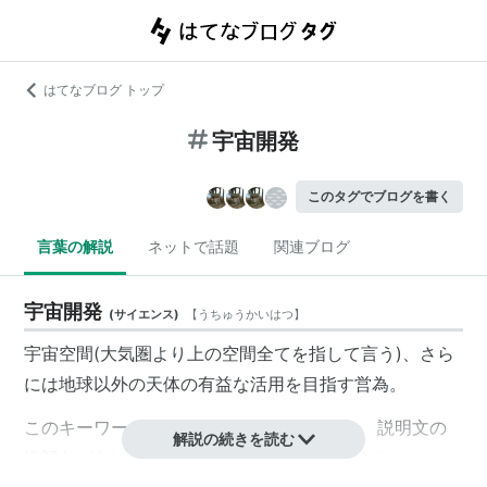
はてなブログ トップ
宇宙開発
このタグでブログを書く
言葉の解説
ネットで話題
関連ブログ
宇宙開発
(
サイエンス
)
【
うちゅうかいはつ
】
宇宙空間(大気圏より上の空間全てを指して言う)、さら
には地球以外の天体の有益な活用を目指す営為。
このキーワードは
編集待ちキーワード
です。 説明文の
解説の続きを読む
追記などをして下さるユーザーを求めています。