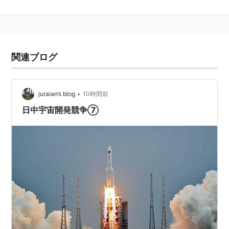
希望内容：より詳細な解説
宇宙開発
(
スポーツ
)
【
うちゅうかいはつ
】
サッカーで、シュートをゴールマウスよりはるか高くに
関連ブログ
打ち上げてしまうことを意味する俗語。
•
juraian’s blog
10時間前
日中宇宙開発競争⑦