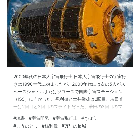
2000年代の日本人宇宙飛行士 日本人宇宙飛行士の宇宙行
きは1990年代に始まったが、2000年代には次の5人がス
ペースシャトルまたはソユーズで国際宇宙ステーション
（ISS）に向かった。毛利衛と土井隆雄は2回目、若田光
一は2回目と3回目のフライトだった。若田の3回目のフ
ライトは日本人初の長期滞在ミッションだった。野口聡
#
読書
#
宇宙開発
#
宇宙飛行士
#
きぼう
一の2回目のミッションでは宇宙に159日間滞在し日本人
#
こうのとり
#
楊利偉
#
万里の長城
最長となったが、2014年に若田に抜き返された。 毛利
衛 2000年2月11〜22日 若田光一 2000年10月11〜24