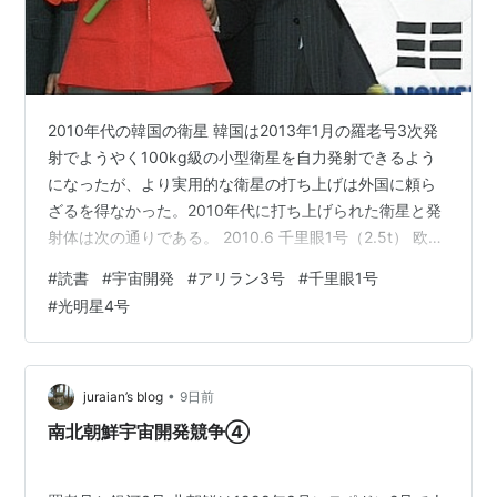
2010年代の韓国の衛星 韓国は2013年1月の羅老号3次発
射でようやく100kg級の小型衛星を自力発射できるよう
になったが、より実用的な衛星の打ち上げは外国に頼ら
ざるを得なかった。2010年代に打ち上げられた衛星と発
射体は次の通りである。 2010.6 千里眼1号（2.5t） 欧ア
リアンロケット 2010.12 無窮花6号＝オルレ1号（1.13t）
#
読書
#
宇宙開発
#
アリラン3号
#
千里眼1号
欧アリアンロケット 2012.5 アリラン3号（980kg） 日
#
光明星4号
H-2Aロケット 2013.8 アリラン5号（1.4t） 露ドニエプ
ルロケット 2013.11 科学技術衛星3号（170kg） 露ドニ
エプルロケット 2015.3 アリラン3A号（1…
•
juraian’s blog
9日前
南北朝鮮宇宙開発競争④