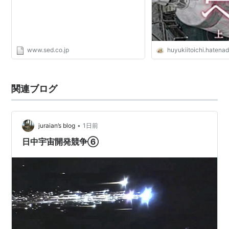
www.sed.co.jp
huyukiitoichi.hatenad
関連ブログ
•
juraian’s blog
1日前
日中宇宙開発競争⑥