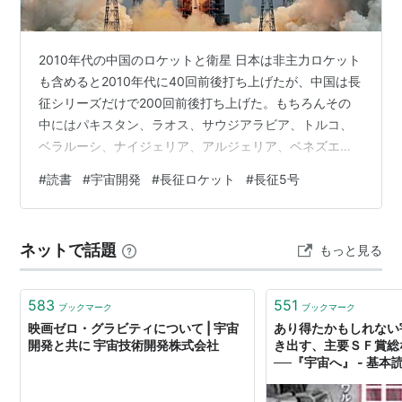
2010年代の中国のロケットと衛星 日本は非主力ロケット
も含めると2010年代に40回前後打ち上げたが、中国は長
征シリーズだけで200回前後打ち上げた。もちろんその
中にはパキスタン、ラオス、サウジアラビア、トルコ、
ベラルーシ、ナイジェリア、アルジェリア、ベネズエ
ラ、ボリビアといった外国の衛星も含まれている。自国
#
読書
#
宇宙開発
#
長征ロケット
#
長征5号
の衛星としては気象衛星「風雲」、リモートセンシング
衛星「遥感」、測位衛星「北斗」、通信放送衛星「中
星」、軍事衛星「神通」、科学探査衛星「実践」、デー
ネットで話題
もっと見る
タリレー通信衛星「天鏈」といったシリーズ以外に、民
間の実用衛星や大学の試験衛星も多数打ち上げた。それ
に加えて有人宇宙船「神舟」と宇宙ステーシ…
583
551
ブックマーク
ブックマーク
映画ゼロ・グラビティについて | 宇宙
あり得たかもしれない
開発と共に 宇宙技術開発株式会社
き出す、主要ＳＦ賞総
──『宇宙へ』 - 基本