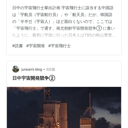
日中の宇宙飛行士輩出計画 宇宙飛行士に該当する中国語
は「宇航员（宇宙航行员）」や「航天员」だが、韓国語
の「우주인（宇宙人）」ほど面白くないので、ここでは
「宇宙飛行士」で通す。南北朝鮮宇宙開発競争③ に書い
たように、最初に宇宙に行った日本人はTBSの秋山豊寛
記者（1990年12月3〜10日にISS滞在）だが、本来は毛
#
読書
#
宇宙開発
#
宇宙飛行士
利衛が先に行くはずだった。NASDAは1983年に日本人
をスペースシャトルに搭乗させる計画をたて、1985年に
毛利衛、向井千秋、土井隆雄の3人を最初の日本人宇宙飛
•
行士に選定した。本来なら1988年初頭に日本人初の宇宙
juraian’s blog
5日前
飛行士が誕生するはずだったが、1986年のチャレンジャ
日中宇宙開発競争②
ー号事故のため…