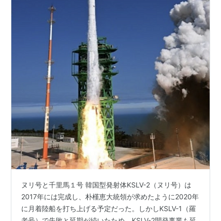
ヌリ号と千里馬１号 韓国型発射体KSLV-2（ヌリ号）は
2017年には完成し、朴槿恵大統領が求めたように2020年
に月着陸船を打ち上げる予定だった。しかしKSLV-1（羅
老号）で失敗と延期が続いたため、KSLV-2開発事業も延