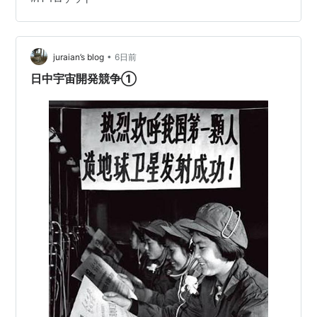
測する地味な役割を果たした。最も派手に活躍したのは
欧州宇宙機関（ESA）のジオットで、彗星に600kmまで
接近して写真を撮りまくった。 1980-02-17 試験衛星た
んせい4号（185kg）M-3Sロケット1号機 1980-02-…
•
juraian’s blog
6日前
日中宇宙開発競争①