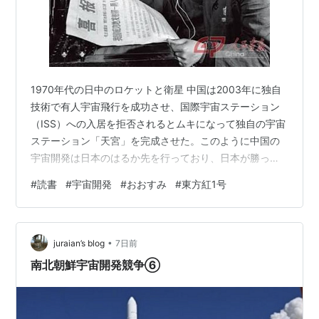
1970年代の日中のロケットと衛星 中国は2003年に独自
技術で有人宇宙飛行を成功させ、国際宇宙ステーション
（ISS）への入居を拒否されるとムキになって独自の宇宙
ステーション「天宮」を完成させた。このように中国の
宇宙開発は日本のはるか先を行っており、日本が勝って
いるのは小惑星探査くらいである。 現在では大差がつい
#
読書
#
宇宙開発
#
おおすみ
#
東方紅1号
た日中の宇宙開発だが、はじまりはほぼ同時だった。日
本は1970年2月11日に最初の人工衛星おおすみ
（23.8kg）をL-4Sロケット5号機で打ち上げた。中国初
•
の人工衛星である東方紅1号（173kg）は同年4月24日に
juraian’s blog
7日前
長征1号ロケットで打ち上げられた。これによって日中は
南北朝鮮宇宙開発競争⑥
ソ連、アメリカ、フ…