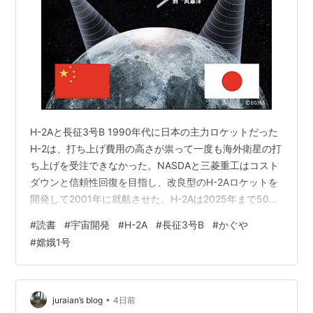
H-2Aと長征3号B 1990年代に日本の主力ロケットだった
H-2は、打ち上げ費用の高さが祟って一度も海外衛星の打
ち上げを受注できなかった。NASDAと三菱重工はコスト
ダウンと信頼性回復を目指し、改良型のH-2Aロケットを
開発して2001年に就航させた。H-2Aは2025年まで50回
発射され、98％の高い成功率を誇った。そのうちオース
#
読書
#
宇宙開発
#
H-2A
#
長征3号B
#
かぐや
トラリアの超小型衛星FedSat、韓国の多目的実用衛星ア
#
嫦娥1号
リラン3号、アメリカの全球降水観測衛星GPM、カナダ
の通信放送衛星Telstar 12 VANTAGE、UAEの地球観測衛
星KhalifaSatと火星探査機HOPE、フィリピンの災害監
視・天然資源観測衛星DI…
•
juraian’s blog
4日前