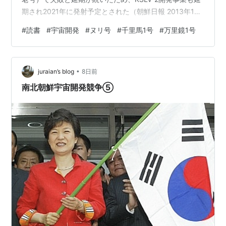
期され2021年に発射予定とされた（朝鮮日報 2013年1月
31日付）。ところが朴槿恵大統領が得意の横車で月着陸
#
読書
#
宇宙開発
#
ヌリ号
#
千里馬1号
#
万里鏡1号
を2020年に前倒しさせた関係で、ヌリ号発射も2019年に
早められた（聯合ニュース 2013年2月21日付）。 ヌリ号
の核心は国産75t級液体エンジンで、1段目はこれを4基ク
•
ラスタリングし、2段目にも同じエンジンを1基使う。
juraian’s blog
8日前
2016年6月には、その75t級エンジ…
南北朝鮮宇宙開発競争⑤