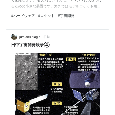
るための小さな装置です。海外ではモデルロケット用の
火薬を利用する場合がありますが、国内で入手しづらい
#
ハードウェア
#
ロケット
#
宇宙開発
ため自作しています。最終的に出来あがったものはマッ
チと豆電球と紙でできる程度のものですが、結局3か月程
度かかりました。 結論を先に書くと、原因の見立てを間
•
違えていたせいで、ずっと遠回りをしていました。
juraian’s blog
3日前
日中宇宙開発競争④