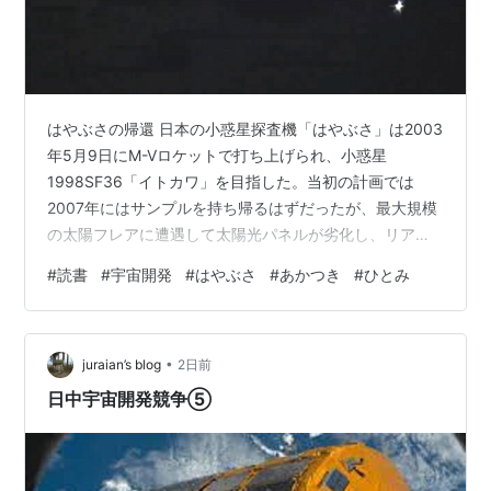
はやぶさの帰還 日本の小惑星探査機「はやぶさ」は2003
年5月9日にM-Vロケットで打ち上げられ、小惑星
1998SF36「イトカワ」を目指した。当初の計画では
2007年にはサンプルを持ち帰るはずだったが、最大規模
の太陽フレアに遭遇して太陽光パネルが劣化し、リアク
ションホイールが次々と破損し、タッチダウンの衝撃で
#
読書
#
宇宙開発
#
はやぶさ
#
あかつき
#
ひとみ
燃料が漏れ出し、通信途絶してみそすり運動を始め、帰
路でもイオンエンジンが片っ端からダメになどトラブル
の連続だった。それでも運用チームは1ビット通信で姿勢
•
を立て直し、太陽光圧でスピンを安定させ、あっちのス
juraian’s blog
2日前
ラスタの中和機とこっちのスラスタのイオン源を無理や
日中宇宙開発競争⑤
り接続するなどの変態技術で乗り切り、…