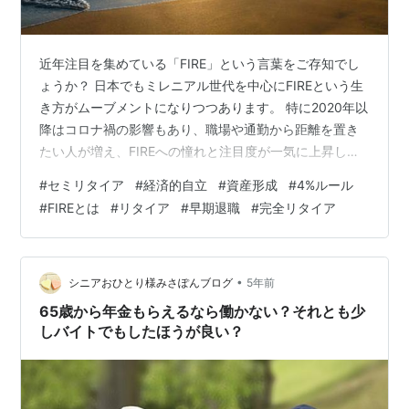
近年注目を集めている「FIRE」という言葉をご存知でし
ょうか？ 日本でもミレニアル世代を中心にFIREという生
き方がムーブメントになりつつあります。 特に2020年以
降はコロナ禍の影響もあり、職場や通勤から距離を置き
たい人が増え、FIREへの憧れと注目度が一気に上昇して
おり、私もそのうちの1人です。 この記事を読めば、
#
セミリタイア
#
経済的自立
#
資産形成
#
4%ルール
FIREの概要やメリット、デメリット、達成方法を知るこ
#
FIREとは
#
リタイア
#
早期退職
#
完全リタイア
とができます。 ◆今回の記事で分かること◆ FIREとは
FIREのメリット、デメリット FIREに必要なステップ ※投
資は自己責任となり、絶対的な正解ございませんので、
その点のみご了承いただけますと幸いです。 目次 1.FI…
•
シニアおひとり様みさぽんブログ
5年前
65歳から年金もらえるなら働かない？それとも少
しバイトでもしたほうが良い？