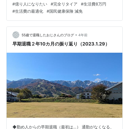
10000円 ※家賃＝修繕積立・管理費・固定資産税 、光熱
#
億り人になりたい
#
完全リタイア
#
生活費8万円
費は年間ならした推計 これに国民健康保険、国民年金の
#
生活費の最適化
#
国民健康保険 減免
負担で、札幌市の現状だと年間22570円、年金は20万円
弱なのでまとめて22万円。 年金受給まではおおよそ15
年。現状年金の払い込みは60歳までとなっていますが、
遠くない将来65歳払い込みになるでしょうから支払いも
•
55歳で退職したおじさんのブログ
4年前
1…
早期退職２年10カ月の振り返り（2023.1.29）
◆勤め人からの早期退職（最初は…） 通勤がなくなる、