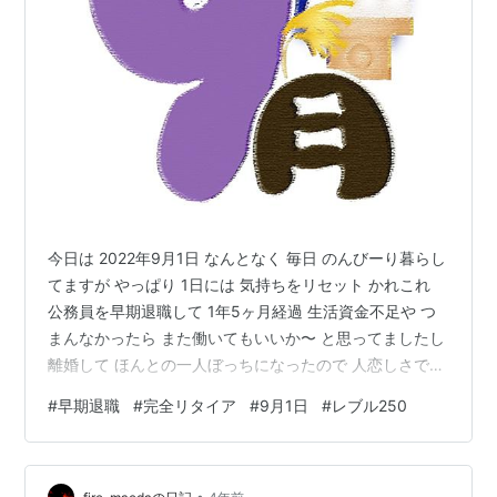
今日は 2022年9月1日 なんとなく 毎日 のんびーり暮らし
てますが やっぱり 1日には 気持ちをリセット かれこれ
公務員を早期退職して 1年5ヶ月経過 生活資金不足や つ
まんなかったら また働いてもいいか〜 と思ってましたし
離婚して ほんとの一人ぼっちになったので 人恋しさで
働くかも？ なんて 今年に入ってからは 思ってたんです
#
早期退職
#
完全リタイア
#
9月1日
#
レブル250
けど なんとか このまま逃げ切れそうだし 完全リタイヤ
にハマりそう 毎日 読書三昧と ウォーキング 最近は 暑さ
でレブルちゃんとも 遊んでないけど もうちょっとしたら
•