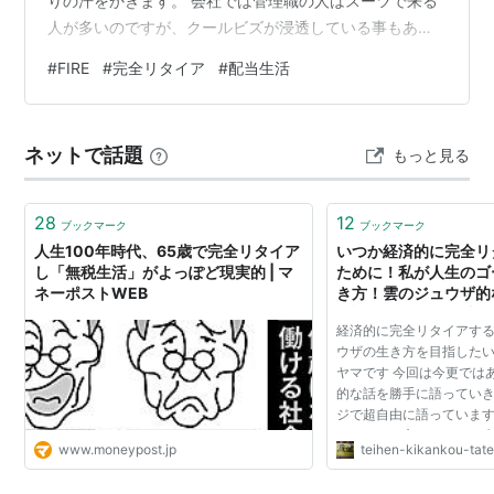
りの汗をかきます。 会社では管理職の人はスーツで来る
人が多いのですが、クールビズが浸透している事もあ
り、比較的自由な服装で通勤できます。 流石に東京都庁
#
FIRE
#
完全リタイア
#
配当生活
の様に短パン通勤は認められていませんが、スニーカー
やT-シャツでの通勤はOKなので結構緩いかもしれませ
ん。徒歩通勤者にとってスニーカーが認められているの
ネットで話題
もっと見る
は有り難いですが、一方でリタイアすれば暑い中通勤し
なくても良くなるのか…とも考えてしまいます。 今回
は、2026年も半年が過ぎましたので、上期での…
28
12
ブックマーク
ブックマーク
人生100年時代、65歳で完全リタイア
いつか経済的に完全リ
し「無税生活」がよっぽど現実的 | マ
ために！私が人生のゴ
ネーポストWEB
き方！雲のジュウザ的
て語ります！ - 37歳
経済的に完全リタイアす
す！タテヤマブログセ
ウザの生き方を目指したい
ヤマです 今回は今更では
的な話を勝手に語っていき
ジで超自由に語っています
よっていう方のみ、この
www.moneypost.jp
teihen-kikankou-ta
さい！ 自分は親父が44歳
子供なんですが ...