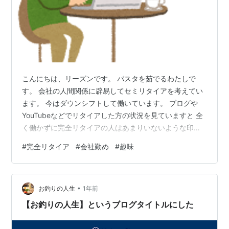
こんにちは、リーズンです。 パスタを茹でるわたしで
す。 会社の人間関係に辟易してセミリタイアを考えてい
ます。 今はダウンシフトして働いています。 ブログや
YouTubeなどでリタイアした方の状況を見ていますと 全
く働かずに完全リタイアの人はあまりいないような印象
を受けます。 これは資産額がそれほど多くないため そも
#
完全リタイア
#
会社勤め
#
趣味
そも多少働くことを念頭にリタイアした・・ というより
も ただ働きたいから働いているような感じでしょうか。
ただ働く、と言っても 雇われ仕事を継続している人は少
•
ないのかもしれませんが。 稼ぎのことを気にしなくても
お釣りの人生
1年前
生きていけるなら 自分のやってみたいことを仕事にして
【お釣りの人生】というブログタイトルにした
みて それでいくらかで…