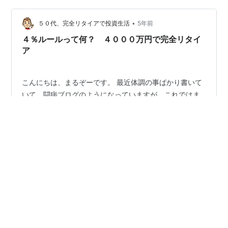
のために安心しますか？ 広告
•
５０代、完全リタイアで投資生活
5年前
４％ルールって何？ ４０００万円で完全リタイ
ア
こんにちは、まるぞーです。 最近体調の事ばかり書いて
いて、闘病ブログのようになっていますが、これではま
ずいと思い、今日は一転、基本のセミリタイア＆投資に
立ち返り、４％ルールについて書いてみようと思いま