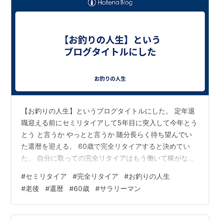
【お釣りの人生】というブログタイトルにした。 定年退
職迎える前にセミリタイアして5年目に突入して今年とう
とう と言うか やっとと言うか 随分長らく待ち望んでい
た還暦を迎える。 60歳で完全リタイアすると決めてい
た。 自分に取っての完全リタイアはもう働いて稼がなく
ても良い状態であること、生きて行く上で普通に経験す
#
セミリタイア
#
完全リタイア
#
お釣りの人生
るであろうイベントや義務や責務等をほぼ終えていて後
#
老後
#
還暦
#
60歳
#
サラリーマン
はいつ死んでも良い状態になっていることである。 50代
半ばでセミリタイアしてほぼ完全リタイアに近い状態に
はなったが60歳になるまでパートタイム労働で生活費を