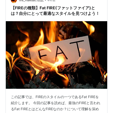
ブオーーん！って バイクで出かけちゃもんね、ふふ 秋は
fire_maedaの日記
4年前
行楽シーズン さあ どこにお出かけし…
【FIREの種類】Fat FIRE(ファットファイア)と
は？自分にとって最適なスタイルを見つけよう！
この記事では、FIREのスタイルの一つであるFat FIREを
紹介します。 今回の記事を読めば、最強のFIREと言われ
るFat FIREとはどんなFIREなのか？について理解を深め