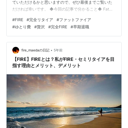
ていただけるかと思いますので、ぜひ最後までご覧いた
だければ幸いです。 ◆今回の記事で分かること◆ Fat
FIRE(ファットファイア)とは メリット、デメリット Fat
#
FIRE
#
完全リタイア
#
ファットファイア
FIREに向く人、向かない人の特徴 達成するために必要な
#
ゆとり費
#
贅沢
#
完全FIRE
#
早期退職
資産 目次 1.Fat FIRE(ファットファイア)とは ・どんな
FIRE? 2.メリットは？ ・リタイア後にお金のことで悩む
必要がない ・時間のゆとりがある 3.デメリットは？ ・豊
かな生活を…
•
fire_maedaの日記
5年前
【FIRE】FIREとは？私がFIRE・セミリタイアを目
指す理由とメリット、デメリット