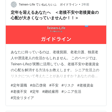
稼ぐ計画だったのでそれは完全リタイアとは言えず。で
•
Teinen-Life ていねんらいふ ガイドライン
2年前
今年で60歳を迎えて労働で稼ぐ必…
定年を迎えるあなたへ ＜老後不安や老後資金の
心配が大きくなっていませんか！！＞
あなたに待っているのは、老後貧困、老老介護、独居老
人や漂流老人の生活かもしれません。 このページでは、
Teinen-Lifeが実際に活用している、老後不安や老後資金
の心配を解消する方法をお教えします。 シニア生活上の
リスクについて考えたことがありますか？あなたの会社
では、定年退職予定者への説明会が無かったのでは？ 何
#
定年退職
#
自己啓発
#
不安
#
リスク
#
老後資金
も準備をしていないと、十分な検討をせずに急いで準備
#
老後不安
#
定年
#
継続雇用
#
シニア生活
することになったり、無駄に待ち時間が必要になって、
#
完全リタイア
必要な手続きを直ぐに実施出来ないことになるかもしれ
ません。あるいは、大切な老後資金を失う事にもなりか
ねません。 年齢を重ねればそれだけ、考える事が億劫に