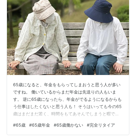
65歳になると、年金をもらってしまおうと思う人が多い
ですね。 働いているからまだ年金は先送りの人もいま
す。 逆に65歳になったら、年金がでるようになるからも
う仕事はしたくないと思う人も！ そうはいっても今の65
歳はまだまだ若く、時間をもてあそんでしまうと暇でい
やになってしまい、働く欲が出てくる人もいます。 65歳
#
65歳
#
65歳年金
#
65歳働かない
#
完全リタイア
まで働いたのだから、年金をもらってゆっくりとします
か？ それとも65歳になっても少しでもバイトをして老後