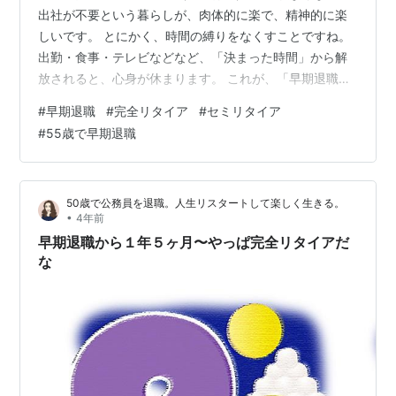
出社が不要という暮らしが、肉体的に楽で、精神的に楽
しいです。 とにかく、時間の縛りをなくすことですね。
出勤・食事・テレビなどなど、「決まった時間」から解
放されると、心身が休まります。 これが、「早期退職の
デトックス期間」。 コツは、「断捨離×温泉×ダイエッ
#
早期退職
#
完全リタイア
#
セミリタイア
ト」。モノ・ヒト・過去の断捨離ですね。 私は、この期
#
55歳で早期退職
間に「地方移住」のための家探しをしました。内見をゆ
っくりとできたことが、現在の暮らしとの出会いだった
と思います。 ◆早期退職生活が落ち着いてくると 不安に
50歳で公務員を退職。人生リスタートして楽しく生きる。
なるのは「お金」、つまり早期退職資金です。 もちろ
•
4年前
ん、現役時代から投資・副業などで収入…
早期退職から１年５ヶ月〜やっぱ完全リタイアだ
な