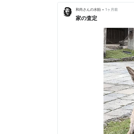
•
和尚さんの水飴
1ヶ月前
家の査定