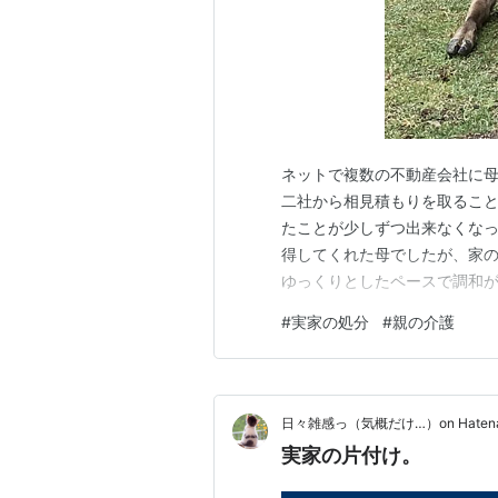
ネットで複数の不動産会社に
二社から相見積もりを取ること
たことが少しずつ出来なくな
得してくれた母でしたが、家
ゆっくりとしたペースで調和
私はそれが気になって、様子
#
実家の処分
#
親の介護
み続けました。 先日母の家を
の踏み場が出来た程度にしかな
日々雑感っ（気概だけ…）on Hatena 
実家の片付け。