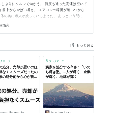
久しぶりにクルマで向かう。 何度も通った高速は空いて
 午前中からやばい暑さ。 エアコンの稼働が追いつかな
、身体の奥に熾火が残っているようだ。 あっという間に頭
かない妻もポタポタ落ちている。 もっと歳がいっていた
#
熾火
う。 実家の荷物をトランクルームに押し込み、 ファミ
ー…
もっと見る
5
ックマーク
ブックマーク
の処分、売却が思いのほ
実家を処分する辛さ : 「いの
担なくスムーズだったの
ち輝き塾」…人が輝く、企業
家の処分前から心が折れ
が輝く、地球が輝く
る方は参考にどうぞ - 暮
の顛末（くまくまコア
ww.smilejapan.jp
blog.livedoor.jp