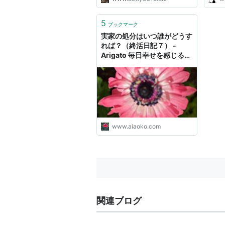
5
ブックマーク
実家の処分はいつ誰がどうす
れば？（終活日記７） -
Arigato 毎日幸せを感じる
「懐かしい曲」と「思い出」
と「終活」
www.aiaoko.com
関連ブログ