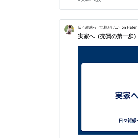
結構高い。解体費用は総額で3
わよくばプラスが出れば御の字
日々雑感っ（気概だけ…）on Hatena 
実家へ（売買の第一歩