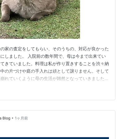
母の家の査定をしてもらい、そのうちの、対応が良かった
にしました。 入院前の数年間で、母は今まで出来てい
ってきていました。料理は私が作り置きすることを渋々納
の中の片づけや庭の手入れは頑として譲りません。そして
が崩れていくように母の生活が雑然となっていきました。
を見に行く度に家の掃除をしようとするのですが、母は拒
ほぼ一日がかりで掃除しました。それでも、ようやく足
りません。伸び放題となっ…
•
Blog
1ヶ月前