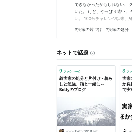
できなかったかもしれない。 
いた。 けど、やっぱり遠い。
い。 100分チャレンジ以来
痛とふらつき。 滅多に汗をか
#
実家の片づけ
#
実家の処分
ら、たぶん片付けられないだろ
レスでちょっと遅い昼食。 ビ
ネットで話題
9
8
ブックマーク
ブ
義実家の処分と片付け - 暮ら
実家
しと勉強、猫と一緒に～
か負
Bettyのブログ
で実
てい
らし
ラ）
www.betty0918.biz
w