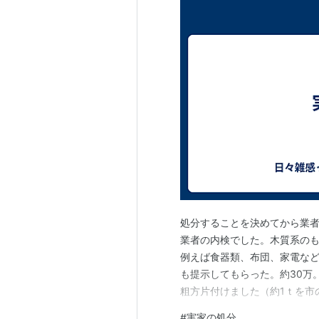
処分することを決めてから業者
業者の内検でした。木質系の
例えば食器類、布団、家電な
も提示してもらった。約30万
粗方片付けました（約1ｔを市
掛かりそう。 あと、外の壁（
#
実家の処分