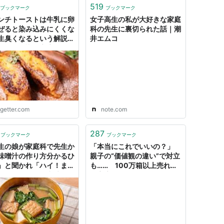
519
ブックマーク
ブックマーク
ンチトーストは牛乳に卵
女子高生の私が大好きな家庭
ぜると染み込みにくくな
科の先生に裏切られた話｜潮
生臭くなるという解説に
井エムコ
ういう知識を家庭科で学
った...！」
ogetter.com
note.com
287
ブックマーク
ブックマーク
生の娘が家庭科で先生か
「本当にこれでいいの？」
味噌汁の作り方分かるひ
親子の“価値観の違い”で対立
」と聞かれ「ハイ！まず
も…… 100万箱以上売れた
お節とこんぶで出汁を取
「家庭科のドラゴン」、人気
す」と答えたら「不正
再燃の理由（1/2） | ニュー
今はそんな家庭はありま
ス ねとらぼ
」と言われ泣いて帰って