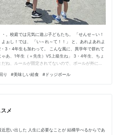
に・・。校庭では元気に遊ぶ子どもたち。 「せんせ～い！
 よぉし！では、 「い～れ～て！！」 と、あれよあれよ
、2・3・4年生も加わって。 こんな風に、異学年で群れて
ゃあ、1年生（＋先生）VS上級生ね」 3・4年生、ちょ
まだね、ルールが固定されてないので、ボールが外に転
も、もうみんなで取りに行っちゃいますから！！ ルール
回り
#
美味しい給食
#
ドッジボール
つ、そこそこ盛り上がって・・・、 時間が来たら流れ
…
ススメ
最近思い出した 人生に必要なことが 結構学べるからであ