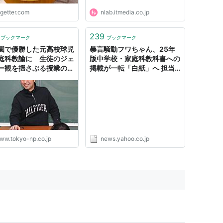
ogetter.com
nlab.itmedia.co.jp
239
ブックマーク
ブックマーク
園で優勝した元高校球児
暴言騒動フワちゃん、25年
庭科教諭に 生徒のジェ
版中学校・家庭科教科書への
ー観を揺さぶる授業の中
掲載が一転「白紙」へ 担当
は：東京新聞デジタル
者「すぐに削除したい」（ピ
ンズバNEWS） - Yahoo!ニ
ュース
ww.tokyo-np.co.jp
news.yahoo.co.jp