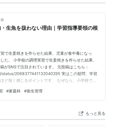
月前
肉・生魚を扱わない理由｜学習指導要領の根
実習で生姜焼きを作らせた結果、児童が食中毒になっ
した。 小学校の調理実習で生姜焼きを作らせた結果、
稿がSNSで注目されています。 元投稿はこちら：
EATH/status/2068377441132040295 実はこの疑問、学習
ほど強く感じるポイントです。 なぜなら、小学校では
確にルール化されているからです。 この記事でわかる
習
#
家庭科
#
衛生管理
・生魚を扱わないという規定の根拠 文部科学省「学習指
もっと見る