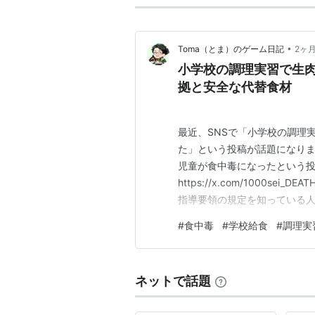
•
Toma（とま）のゲーム日記
2ヶ
小学校の調理実習で生
拠と安全な代替食材
最近、SNSで「小学校の調理
た」という投稿が話題になりま
児童が食中毒になったという投
https://x.com/1000sei_D
指導要領の規定を知っている人
生肉・生魚を扱わないことが明
#
食中毒
#
学校給食
#
調理実
こと 小学校の調理実習で生肉
導要…
ネットで話題