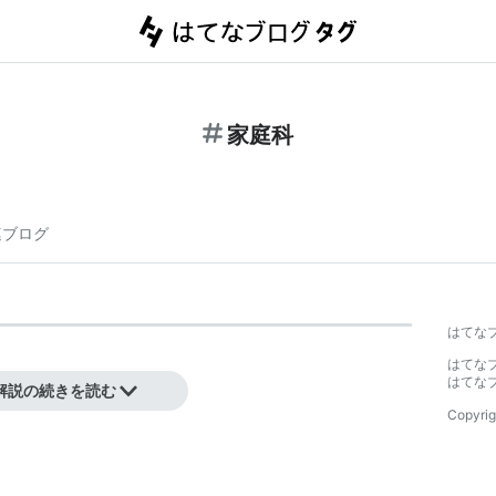
家庭科
連ブログ
はてな
はてな
知識等を学ぶ教科。
はてな
解説の続きを読む
Copyrig