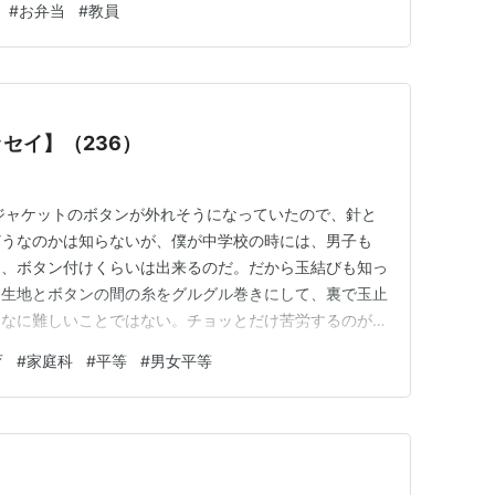
#
お弁当
#
教員
東筑高等学校。当時、同校の家庭科教諭として指導にあた
弁当甲子園の授業での…
セイ】（236）
ジャケットのボタンが外れそうになっていたので、針と
どうなのかは知らないが、僕が中学校の時には、男子も
ら、ボタン付けくらいは出来るのだ。だから玉結びも知っ
に生地とボタンの間の糸をグルグル巻きにして、裏で玉止
んなに難しいことではない。チョッとだけ苦労するのが、
眼で針に糸を通すことくらいだ。当時、中学校では男子に
育
#
家庭科
#
平等
#
男女平等
技術を教えた。男女平等という戦後の教育方針に則ったカ
しかし今思えば、一見優しそうな…