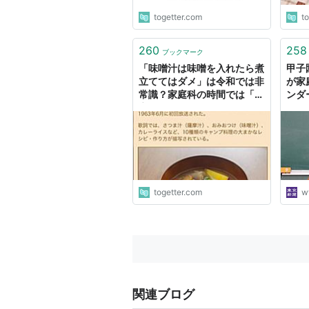
togetter.com
t
260
258
ブックマーク
「味噌汁は味噌を入れたら煮
甲子
立ててはダメ」は令和では非
が家
常識？家庭科の時間では「煮
ンダ
立たせてはいけない」と教わ
身と
ったはずだけど実際どうなの
か
togetter.com
w
関連ブログ