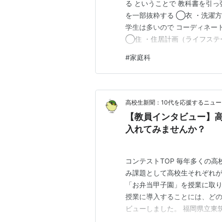
る ということで 教科書を引
を一部抜粋する ◯衣 ・洗濯
学生は多いので コーディネー
◯住 ・住居計画（ライフステ
高校卒業後賃貸など使う人も多
#
家庭科
ご 子供の保育の話や発達理論み
年期の課題の話も（現代社会チ
高校生新聞：10代を応援するニュ
【教員インタビュー】
入れてみませんか？
コンテストTOP 毎年多くの
み課題として高校生それぞれ
「お弁当甲子園」を授業に取
授業に導入することには、ど
ビューしました。 福岡県立東
2025年度）、優れた作品を