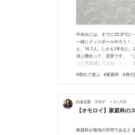
中休みには、すでに25.6℃
一緒にドッジボールやろう！」
と、16.7人。しかも1年生に
遊ぶ機会って、貴重です。 「じ
っと手加減してよね・・・。 
転とすると、1年生内野も外野
#
群れて遊ぶ
#
家庭科
#
身の
も伝えつつ、楽しんでもらいつ
解散です！ 体育館では、5年生
•
白金正恩 ブログ
3ヶ月前
【オモロイ】家庭科の
家庭科が最強の学問であると 