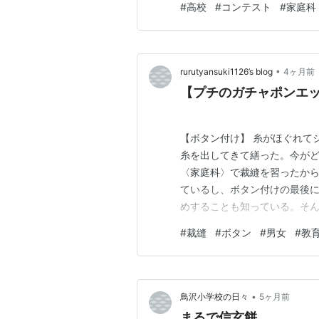
#
高校
#
コンテスト
#
家庭科
大臣賞」を受賞した福岡県立
っていた井上いずみ先生に、お
•
rurutyansuki1126’s blog
4ヶ月前
【プチのガチャポンエッ
【ボタン付け】 糸がほぐれて
糸を出してきて繕った。今が
〈家庭科〉で裁縫を習ったか
ているし、ボタン付けの最後
めすることも知っている。そ
老眼で近くが見え難くなった
#
裁縫
#
ボタン
#
男女
#
教
家庭科を教え、女子には木工
リキュラムだったのだろう。
•
鳥沢小学校の日々
5ヶ月前
まるで信玄餅