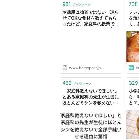
981
708
ブックマーク
冷凍庫は物置ではない 凍ら
フレ
せてOKな食材を教えてもら
を混
ったけど、家庭科の授業で教
り、
えるべきでは？ - メシ通 | ホ
「こ
ットペッパーグルメ
びたか
www.hotpepper.jp
t
468
329
ブックマーク
「家庭科教えないでほしい」
小学
とある家庭科の先生が生徒に
ら「
ほとんどミシンを教えないで
と？
全部手縫いさせる理由に驚愕
かつ
りま
解、
せん
きた