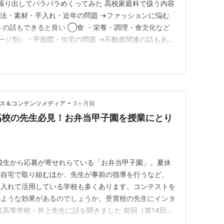
っ張り出してパラパラめくってみた 高校家庭科で扱う内容
方法・素材・手入れ・近年の問題 →ファッションに悩む
トの話もできると良い ◯食 ・栄養・調理・食文化など
ージ別）・平面図・住宅の問題 →不動産関連の話もある
い トラブルにならないようそこの話もできる ◯ゆりか
たいなのもやる 結婚 離婚 遺言に関する民法の話や 青
…
•
ース＆コンテンツメディア
3ヶ月前
高校の先生必見！お弁当甲子園を授業にとり
高校生から応募が寄せれらている「お弁当甲子園」。夏休
が自宅で取り組むほか、先生が事前の指導を行うなど、
り入れて活用している学校も多くあります。コンテストを
のような効果があるのでしょうか。受賞校の先生にインタ
筑高等学校・井上先生に話を聞きました 前回（第14回・
数多く応募し、意欲的に取り組んだ学校として「文部科学