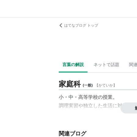
はてなブログ トップ
言葉の解説
ネットで話題
関
家庭科
(
一般
)
【
かていか
】
小・中・高等学校の授業。
調理実習や独立した生活に対応する
関連ブログ