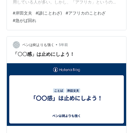
用している人が多い。しかし、「アフリカ」というのも
雑な感じがして、アフリカのどこなのだろうかと思って
#
岸田文夫
#
諺(ことわざ)
#
アフリカのことわざ
調べてみたが、よくわからなかった。今は逆に、本当に
#
急がば回れ
これは「アフリカ」の「ことわざ」なのか、少々疑念を
抱いている。 この件を調べて3年前にブログに書いてい
る人がいた。安達さんという方のブログの記述である。
引用を許されたい。「早く行きたいなら一人で行け、遠
•
ペンは剣よりも強く
5年前
くへ行きたいならみんなで行け」という「いい話」につ
「〇〇感」は止めにしよう！
いて…