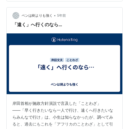
然の成り行きに思えるが、12月1日夜、この方針は、1日
にして撤回された。どうしてこんな朝令暮改のドタバタ
となったのか。忖度したら違ってたという話は本当なの
•
ペンは剣よりも強く
5年前
か。理由を考えてみると… ① 国交省の役…
「遠く」へ行くのなら…
岸田首相が施政方針演説で言及した「ことわざ」
――「早く行きたいなら一人で行け、遠くへ行きたいな
らみんなで行け」は、小生は知らなかったが、調べてみ
ると、過去にもこれを「アフリカのことわざ」として引