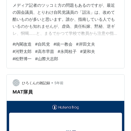
メディア記者のツッコミ方の問題もあるのですが、最近
の国会議員、とりわけ自民党議員の「話法」は、改めて
酷いものが多いと思います。誰か、指南している人でも
いるのかも知れませんが、虚偽、責任転嫁、黙秘、逆ギ
レ、恫喝……と、まるでかつて学校で教員から注意や指導
を受けたときに見た、目前の子どもたちが駆使していた
#
内閣改造
#
自民党
#
統一教会
#
岸田文夫
「言い逃れ」術を、大のおとなが堂々と実演しているか
#
河野太郎
#
高市早苗
#
永岡桂子
#
簗和夫
のようです。それでも、小生の知る限り、子どもたちの
#
松野博一
#
山際大志郎
大半は、最終的には、自分がやりました、自分が悪かっ
たです、と認めるのですが、この「おとな」たちには、
そういうことがほぼありません。たまに「謝る」ふりを
することもありますが、それとて「国民に誤解を招い…
•
ひろくんの雑記録
5年前
MAT隊員