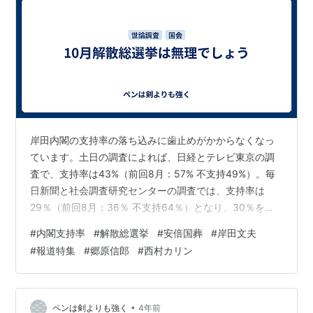
岸田内閣の支持率の落ち込みに歯止めがかからなくなっ
ています。土日の調査によれば、日経とテレビ東京の調
査で、支持率は43%（前回8月：57% 不支持49%）。毎
日新聞と社会調査研究センターの調査では、支持率は
29％（前回8月：36％ 不支持64％）となり、30％を切
りました。いずれも、この間の国葬と旧統一教会問題に
#
内閣支持率
#
解散総選挙
#
安倍国葬
#
岸田文夫
対する批判の高まりが反映されているようです。 内閣支
#
報道特集
#
郷原信郎
#
西村カリン
持率16ポイント急落36％ 発足以降で最低 毎日新聞世論
調査 | 毎日新聞 一週間後に迫った安倍氏の「国葬儀」に
関しては、岸田内閣は完全に国民世論を見誤り、局面を
打開できずにいます。まず、国民に弔意を求めないと言
•
ペンは剣よりも強く
4年前