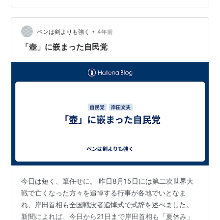
閉会中審査に出席して、この「国葬」について、自らの
口で国民に説明すると表明しましたが、なぜか、これが
•
自民党内で波紋を呼んでいるというのです。まさか、臨
ペンは剣よりも強く
4年前
時国会を召集もせず、閉会中審査に出席など言語道断
「壺」に嵌まった自民党
だ！などと、自民党は思わないよなあと思ってい…
今日は短く、筆任せに。 昨日8月15日には第二次世界大
戦で亡くなった方々を追悼する行事が各地でいとなま
れ、岸田首相も全国戦没者追悼式で式辞を述べました。
新聞によれば、今日から21日まで岸田首相も「夏休み」