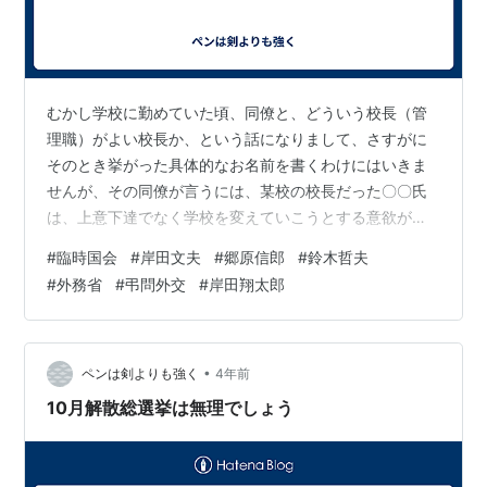
むかし学校に勤めていた頃、同僚と、どういう校長（管
理職）がよい校長か、という話になりまして、さすがに
そのとき挙がった具体的なお名前を書くわけにはいきま
せんが、その同僚が言うには、某校の校長だった〇〇氏
は、上意下達でなく学校を変えていこうとする意欲があ
り、見るべき問題をしっかりと見ていたし、自分は名校
#
臨時国会
#
岸田文夫
#
郷原信郎
#
鈴木哲夫
長だと思うということでした。小生は、その〇〇氏と実
#
外務省
#
弔問外交
#
岸田翔太郎
際に話をしたこともあり、確かに平均的な管理職より豪
胆な人だという印象はありましたが（大酒飲みでした
し）、教育委員会の出世街道の本流を歩いてきたキャリ
アもよく知っていたので、「それは〇〇氏が他の人とち
•
ペンは剣よりも強く
4年前
がって、それほど教育委員会の顔色を気にしないで動け
10月解散総選挙は無理でしょう
た…