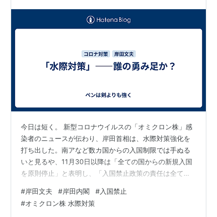
今日は短く。 新型コロナウイルスの「オミクロン株」感
染者のニュースが伝わり、岸田首相は、水際対策強化を
打ち出した。南アなど数カ国からの入国制限では手ぬる
いと見るや、11月30日以降は「全ての国からの新規入国
を原則停止」と表明し、「入国禁止政策の責任は全て私
が取る」と豪語した。「スピード感」「指揮官ぶり」を
#
岸田文夫
#
岸田内閣
#
入国禁止
演出したい色気はあったにしても機動的である。こうな
#
オミクロン株 水際対策
れば航空各社に国際線の新規予約の停止を求めるのは当