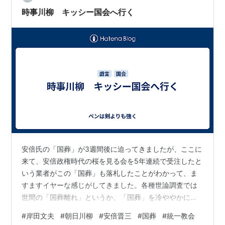
明した時点で、論理的に…
時事川柳 キッシー国会へ行く
安倍氏の「国葬」が3週間後に迫ってきましたが、ここに
来て、安倍政権時代の桜を見る会を5年連続で受注したと
いう業者がこの「国葬」も落札したことがわかって、ま
すますイヤーな感じがしてきました。各種世論調査では
世間の「国葬離れ」というか、「国葬」を冷ややかに見
る人たちは日に日に増えてきている印象です。 先日の会
#
岸田文夫
#
朝日川柳
#
安倍晋三
#
国葬
#
統一教会
見で、岸田首相は9月8日に実施が見込まれている国会の