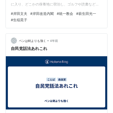
に入り、どこかの保養地に宿泊し、ゴルフや読書などを
して過ごすとのこと。 首相、夏休み入り | 毎日新聞 岸田
#
岸田文夫
#
岸田改造内閣
#
統一教会
#
萩生田光一
首相、就任後初のゴルフで英気養う 17日から家族と静養
#
生稲晃子
| 毎日新聞 今日、菩提寺で父親の施餓鬼供養というのが
あって、合間に甥っ子と話をしていたら、曰く、「岸田
さんが内閣改造を9月から8月（10日）にしたせいで、お
盆休みを取れなくなった人がたくさんいる」とのこと。
•
ペンは剣よりも強く
4年前
甥っ子は霞ヶ関の勤め人で…
自民党話法あれこれ