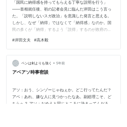
「国民に納得感を持ってもらえる丁寧な説明を行う」
――首相就任後、初の記者会見に臨んだ岸田はこう言っ
た。「説明しないスガ政治」を意識した発言と思える。
しかし、なぜ「納得」ではなくて「納得感」なのか。国
民の多くが「納得」するよう「説得」するのが政府のト
ップたる者の仕事ではないか。 「感じ」は主観的な物言
#
岸田文夫
#
高木毅
いだ。こっちはこれで「納得」すると「感じている」の
に、国民が「納得」しないと「感じている」だけだ、最
終的には、両者の隔たりは埋まらないと、こうした「言
•
い訳」が透けているように思える。あるいは、「スピー
ペンは剣よりも強く
5年前
ド感」「やってる感」と同じで、そもそも実が伴う必要
アベアソ時事密談
はないのであって、「見せかけ」だけで十分だという
意…
アソ：おう、シンゾーじゃねぇか。どこ行ってたんだ？
アベ：あれ、嫌な人に見つかったなあ。副総理こそ、ど
ちらへ？ アソ：おめえと同じところに決まってんだろ。
何、話して来たんだ？ アベ：いやいや、それは、副総理
と同じに決まってるじゃないですか。 アソ：ほー、する
ってぇと、アベノガールとカケトモのことだな。総裁選