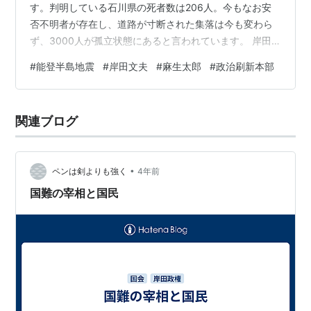
す。判明している石川県の死者数は206人。今もなお安
否不明者が存在し、道路が寸断された集落は今も変わら
ず、3000人が孤立状態にあると言われています。 岸田
首相は早ければ13日にも被災地を訪問する見込みという
#
能登半島地震
#
岸田文夫
#
麻生太郎
#
政治刷新本部
話ですが、はっきり言って “遅い” という印象が否めませ
ん。 Web上にあった「週刊ダイヤモンド」のOn-Line記
事によると、防衛省関係者の話が引用され、内閣支持率
関連ブログ
低迷にあえぐ岸田首相は挽回のチャンスを得たいと焦っ
ているようだ、というのです。以下、引用です。……能登
半島北部では村落や集落の…
•
ペンは剣よりも強く
4年前
国難の宰相と国民