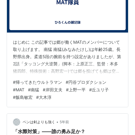
はじめに この記事では郷が働くMATのメンバーについて
取り上げます。 南猛 南猛(みなみたけし)は年齢25歳。長
野県出身。柔道5段の腕前を持つ設定がありましたが、第
2話「タッコング大逆襲」(脚本：上原正三、監督：本多
猪四郎、特殊技術：高野宏一)では郷を投げても郷は空中
で回転して立ってしまい、その後 南「凄まじい技だ。お
#
帰ってきたウルトラマン
#
円谷プロダクション
前が受け止めてくれなかったら、首の骨を折るところだ
#
MAT
#
南猛
#
岸田文夫
#
上野一平
#
丘ユリ子
ったよ。」 という技を受けて驚嘆します。これと前後し
#
飯島敏宏
#
大木淳
て郷の慢心が生まれてしまいます。タッコングを郷が独
断専行で攻撃してタッコングを手負のまま逃してしま
い、マットサブ2号機に乗っていた岸田に責められますが
南「1号の艇長は俺だ。俺が…
•
ペンは剣よりも強く
5年前
「水際対策」――誰の勇み足か？