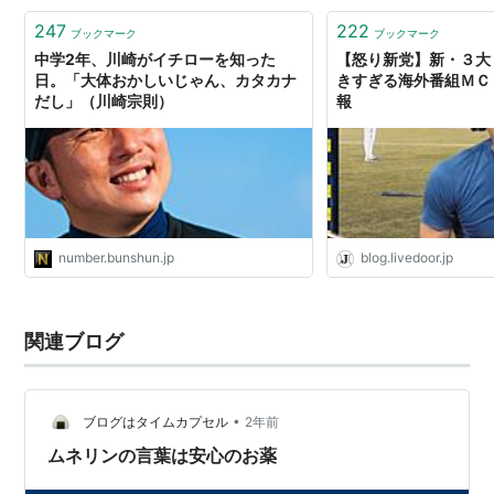
2006年、WBC日本代表として活躍し、世界一に貢
247
222
ブックマーク
ブックマーク
献。
中学2年、川崎がイチローを知った
【怒り新党】新・３大
2011年8月22日福岡市在住の一般女性との婚約を発
日。「大体おかしいじゃん、カタカナ
きすぎる海外番組ＭＣ 
だし」（川崎宗則）
報
表。
2011年のシーズン終了後、海外FA権を行使、シアト
ル・マリナーズを逆指名し、マイナー契約が成立。
背番号は61
2013年、トロント・ブルージェイズとマイナー契約
で合意。4月13日にメジャー昇格。
number.bunshun.jp
blog.livedoor.jp
リスト::野球選手
関連ブログ
•
ブログはタイムカプセル
2年前
ムネリンの言葉は安心のお薬