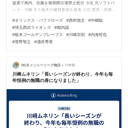
超過で相内、佐藤を無期限出場禁止処分 ３位 元ソフトバ
ンク・川崎 ＢＣ栃木の練習参加を発表 ４位 西武・内海
７０８年振りの一軍登板で 史上５６人目の通算１５００
#
オリックス・バファローズ
#
西村徳文
#
中嶋聡
奪三振を達成 ５位 巨人・菅野 楽天・涌井 ともに開幕か
#
埼玉西武ライオンズ
#
相内誠
ら８連勝 １位 オリックス 西村監督の解任を発表 中嶋２
#
栃木ゴールデンブレーブス
#
川崎宗則
#
内海哲也
軍監督が代行監督に就任（２０日木曜日） オリックスが
#
菅野智之
#
涌井秀章
20日、西村徳文監督の解任を発表した。翌21日からは、
中嶋聡2軍監督が代行監督を務める。同時に、コーチ陣…
•
MLB メジャーリーグ物語
11年前
川﨑ムネリン「長いシーズンが終わり、今年も毎
年恒例の無職の身になりました」