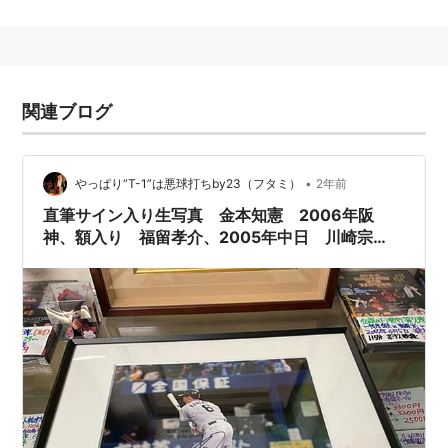
宗リン
の愛称で親しまれ、女性ファンの人気も高い。
とある雑誌の人気調査では１位をキープしている。
ゲータレードのCMで、朝青龍、阿部勇樹らと競演。
2011年のシーズン終了後、海外FA権を行使するかたち
関連ブログ
で、シアトル・マリナーズを逆指名し、マイナー契約が
成立した。
マリナーズへの入団希望の理由は、自身が師と仰ぐイチ
•
やっぱり“T-1”は悪球打ちby23（フタミ）
2年前
ローと同じ球団に移籍したいからというもので、仮に移
直筆サイン入り生写真 金本知憲 2006年阪
神、額入り 福留孝介、2005年中日 川崎宗
籍できるならマイナー契約でも受け入れる一方で、かな
則、ソフトバンク 六切りサイズ トラフェスフ
わなければ他球団には行かず、ソフトバンクに残留する
ードタオル
という意思を会見の場で示していた。
2014年1月30日、ニッポン放送「川崎宗則のオールナイ
トニッポンGOLD」でラジオパーソナリティーを務め
る。
略歴