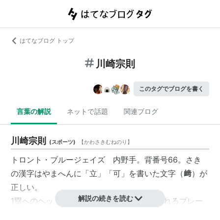
はてなブログ トップ
川崎宗則
このタグでブログを書く
言葉の解説
ネットで話題
関連ブログ
川崎宗則
(
スポーツ
)
【
かわさきむねのり
】
トロント・ブルージェイズ 内野手。背番号66。さき
の漢字はやまへんに「立」「可」を書いた文字（
﨑
）が
正しい。
解説の続きを読む
1塁へのヘッドスライディングなど、気迫溢れるプレー
スタイルも持ち味のひとつ。その恵まれたルックスから