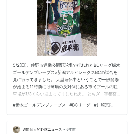
5/2(日)、佐野市運動公園野球場で行われたBCリーグ栃木
ゴールデンブレーブス×新潟アルビレックスBCの試合を
見に行ってきました。 大型連休中ということで一般開場
が始まる11時前には球場の反対側にある市民プールの駐
車場が1/3くらい埋まってましたねえ。 とちぎ・宇都宮ナ
ンバーのほかに県外ナンバーの車もいて関西方面からの
#
栃木ゴールデンブレーブス
#
BCリーグ
#
川崎宗則
車もありましたなあ。 緊急事態宣言とは…(ﾎﾞｿｯ さて、今
年のBCリーグは昨年新型コロナの影響でできなかった他
地区との交流戦が復活しました。東地区と中地区のチー
•
ムがホーム＆ビジター2試合ずつ交流戦を行われます。新
週間個人的野球ニュース
6年前