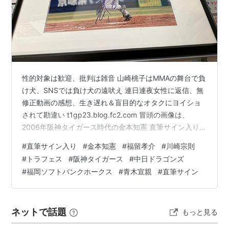
1981年6月3日生まれ・鹿児島県姶良郡姶良町（現・
姶良市）出身・右投左打・血液型O。
1999年に鹿児島工高からドラフト4位で福岡ダイエー
ホークス（現・福岡ソフトバンクホークス）に入
団。背番号は52
性的対象は歓迎、批判は雑音 山崎桃子はMMAの舞台で負
2002年までの1軍出場は37試合だが、2003年に小久
け犬、SNSでは負け犬の遠吠え 連日連夜女性に返信、無
保裕紀がオープン戦で故障し戦線離脱するアクシデ
修正動画の感想、生き遅れ＆盲目的なオタクにヨイショ
ントによりチャンスをつかみ、俊足好打の内野手と
されて勘違い t1gp23.blog.fc2.com 冒頭の画像は、
して先発メンバーに定着した。
2006年阪神タイガース時代の金本知憲 直筆サイン入り生
2003年は打率.294・30盗塁(リーグ3位)・三塁打9本
写真 額入り。 金本知憲、福留孝介 川崎宗則 直筆サイン
(リーグ2位)と、持ち前のシュアな打撃と俊足を発揮
#
直筆サイン入り
#
金本知憲
#
福留孝介
#
川崎宗則
入り生写真 六切りサイズ、トラフェスフードタオルを紹
して優勝に貢献した。
#
トラフェス
#
阪神タイガース
#
中日ドラゴンズ
介。 紹介中に、過去に紹介した直筆サイン入り生写真の
#
福岡ソフトバンクホークス
#
青木宣親
#
直筆サイン
2004年は遊撃のレギュラーとして全133試合に出場
売切れ情報を案内する。 画像を15枚アップ。 以下、15
し、盗塁王(42個)、最多安打(171安打)のタイトルに
枚の内訳。 金本知憲 直筆サイン入り生写真 3枚 福留孝介
加え、自身初の打率3割にも到達(.303)し、ダイエー
直筆サイン入り生写真 2枚 川崎宗則 直筆…
ホークスのレギュラーシーズン1位通過に貢献すると
ネットで話題
もっと見る
共に、パリーグを代表する打者に成長。