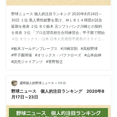
野球ニュース 個人的注目ランキング 2020年8月24日～
30日 １位 黒人男性銃撃を受け、ＭＬＢ１４球団が試合
延期を発表 ２位 ＢＣ栃木 元ソフトバンク川崎との契約
を発表 ３位 「プロ志望高校生合同練習会」甲子園で開始
４位 オリックス・山本 日本人先発投手最長の２５イニン
グ連続奪三振記録を達成 ５位 巨人・菅野 球団８２年振
#
栃木ゴールデンブレーブス
#
川崎宗則
#
高校野球
りとなる大記録で無傷の９連勝を飾る １位 黒人男性銃撃
#
甲子園球場
#
オリックス・バファローズ
#
山本由伸
を受け、ＭＬＢ１４球団が試合延期を発表 MLBで次々と
#
読売ジャイアンツ
#
菅野智之
試合延期が発表されている。その背景には、黒人男性へ
の発表時間がある。 事の発端は現地時間23日、ウィスコ
ンシン州で白人警官による黒人男性への銃撃事件が発生
したこと…
•
週間個人的野球ニュース
6年前
野球ニュース 個人的注目ランキング 2020年8
月17日～23日