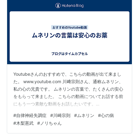
Youtubeさんのおすすめで、こちらの動画が出て来まし
た。 www.youtube.com 川﨑宗則さん、通称ムネリン、
私の心の兄貴です。 ムネリンの言葉で、たくさんの安心
をもらって来ました。 こちらの動画についてお話する前
にもう一つ素敵な動画をお話したいです。
www.youtube.com こちらも以前おすすめで出てきた動
#
自律神経失調症
#
川崎宗則
#
ムネリン
#
心の病
画で、サムネイルがまず最高すぎてすぐに動画を再生し
#
木梨憲武
#
ノリちゃん
て見ました。…最高でした。 頷くことばかり、楽になれ
る言葉ばかり、 ムネリンははっきりと考えを喋ってくれ