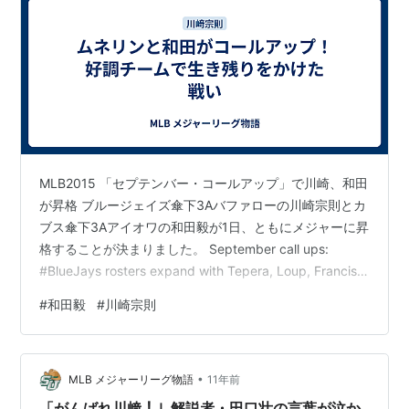
MLB2015 「セプテンバー・コールアップ」で川崎、和田
が昇格 ブルージェイズ傘下3Aバファローの川崎宗則とカ
ブス傘下3Aアイオワの和田毅が1日、ともにメジャーに昇
格することが決まりました。 September call ups:
#BlueJays rosters expand with Tepera, Loup, Francis,
Pompey & Kawasaki rejoining the team!
#
和田毅
#
川崎宗則
pic.twitter.com/8pQvkOscgq — April Whitzman
(@Alleycat17) 2015, 9月 1 これは、シーズン終盤の9月
からメジャーのロース…
•
MLB メジャーリーグ物語
11年前
「がんばれ川﨑！」解説者・田口壮の言葉が泣か