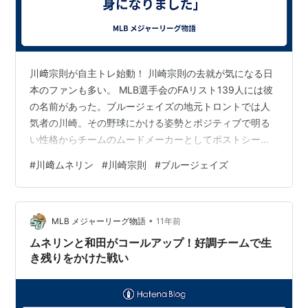
川﨑宗則が自主トレ始動！ 川崎宗則の去就が気になる日
本のファンも多い。 MLB選手会のFAリスト139人には彼
の名前があった。ブルージェイズの地元トロントでは人
気者の川崎。その野球にかける姿勢とポジティブで明る
い性格からチームのムードメーカーとしてポストシーズ
ンでもロースター外ながらチームと帯同してベンチ入
#
川﨑ムネリン
#
川崎宗則
#
ブルージェイズ
り。個性的なブ軍の中心に彼の雄姿があった。 オフィシ
ャルブログでは、10月31日から2016年シーズンに向けて
の自主トレ開始を公表した川崎だが、シーズン中、スポ
•
ニチに掲載した「川崎宗則チェストーーク」にプレイオ
MLB メジャーリーグ物語
11年前
フの様子や今後のことが語られていて興味深かったので
ムネリンと和田がコールアップ！好調チームで生
紹介する。 【川崎宗則チェストー…
き残りをかけた戦い