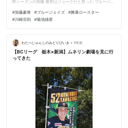
昨シーズンの加藤 最初はジョークだと思った ブルージェ
イズの開幕スタメン 開幕ロースター 加藤豪将 カナダの
#
加藤豪将
#
ブルージェイズ
#
舞幕ロースター
地元テレビ局「スポーツ・ネット」など複数のメディア
#
川崎宗則
#
菊池雄星
が伝えている。 10シーズン目でメジャーへの切符 加藤
は、今季がプロ10年目の27歳。2013年カリフォルニア州
サンディエゴのランチョ・バーナード高校からヤンキー
スに入団。 メジャーのアマチュアドラフトで、しかもヤ
•
わたべじゅんじのみどりびいき
5年前
ンキースから上位指…
【BCリーグ 栃木×新潟】ムネリン劇場を見に行
ってきた