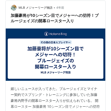
て、でも強い言葉を使わず、私にいつもほっとできる安
心感を何よりもくれました。 こちらの動画で言ってる
•
MLB メジャーリーグ物語
4年前
「あなたは全部放…
加藤豪将が10シーズン目でメジャーへの切符！ブ
ルージェイズの開幕ロースター入り
嬉しいニュースが入ってきた。ブルージェイズとマイナ
ー契約でスプリング・トレーニングに参加していた加藤
豪将内野手の開幕ロースター入りが伝えられている。 開
幕ロースター 加藤豪将 10シーズン目でメジャーへの切符