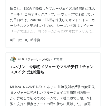
田口壮、3試合で降格したブルージェイズ川﨑宗則に魂の
エール！ 当時オリックス・ブルーウェーブで活躍してい
た田口壮は、2002年にFA権を行使してセントルイス・カ
ージナルスと契約したものの、シーズン開幕はマイナー
リーグで迎えた。 同じチームから2001年にアメリカに渡
ったイチローとは好対照だった。 田口は雑誌のインタビ
#
田口壮
#
川崎宗則
ューでこう語った。「10時間近いバス移動や、夜間や早
朝に一般客に混じってエコノミークラスで飛行機を乗り
継ぐのは日常茶飯事。食事はファストフードばかりで、
•
通訳もいなかったからサブウェイやマクドナルドで注文
MLB メジャーリーグ物語
12年前
するのも一苦労でした」。 そんな田口の誇りがワールド
ムネリン 今季初メジャーでマルチ安打！チャン
チャンピオンリング。海を渡っ…
スメイクで逆転勝ち
MLB2014 GAME DAY ムネリン 川﨑宗則が反撃の狼煙 先
日メジャーに昇格したブルージェイズ川崎宗則内野手
が、昇格して初めてのゲームで、２番二塁で出場。５打
数２安打１得点とチームの逆転勝ちに貢献した。 無死一