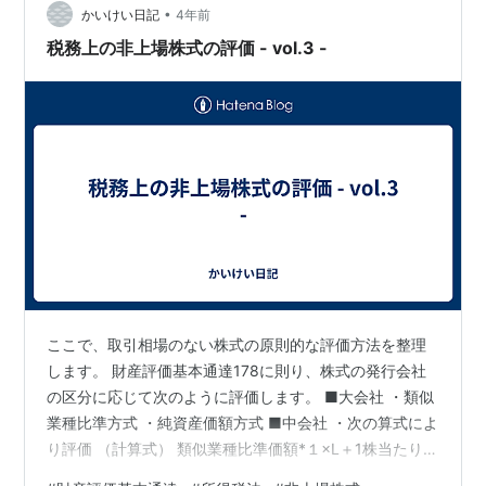
•
第4号に掲げる者をいう。以下この項において同じ。）で
かいけい日記
4年前
ある者及び課税時期の翌日から法定申告期限までの間に
税務上の非上場株式の評価 - vol.3 -
役員となる者を除く。）の取得…
ここで、取引相場のない株式の原則的な評価方法を整理
します。 財産評価基本通達178に則り、株式の発行会社
の区分に応じて次のように評価します。 ■大会社 ・類似
業種比準方式 ・純資産価額方式 ■中会社 ・次の算式によ
り評価 （計算式） 類似業種比準価額*１×L＋1株当たりの
純資産価額（相続税評価額によって計算した金額）×（1