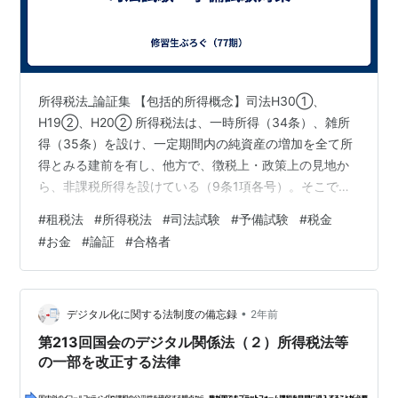
所得税法_論証集 【包括的所得概念】司法H30①、
H19②、H20② 所得税法は、一時所得（34条）、雑所
得（35条）を設け、一定期間内の純資産の増加を全て所
得とみる建前を有し、他方で、徴税上・政策上の見地か
ら、非課税所得を設けている（9条1項各号）。そこで、
一定期間内の純資産の増加は、それを非課税とする明文
#
租税法
#
所得税法
#
司法試験
#
予備試験
#
税金
の規定がない限り「所得」（7条）として課税される。
#
お金
#
論証
#
合格者
＊所得税法は、課税の対象となる所得を取得した経済上
の成果としてとらえ、一定期間内における純資産の増加
を全て所得とみる（純資産増加説、中高年齢者雇用開発
給付金事件）。 ＊サイモンズの定式：所得額(Y)＝期中消
•
デジタル化に関する法制度の備忘録
2年前
費額(C)＋期中純資産増加額(Δ…
第213回国会のデジタル関係法（２）所得税法等
の一部を改正する法律