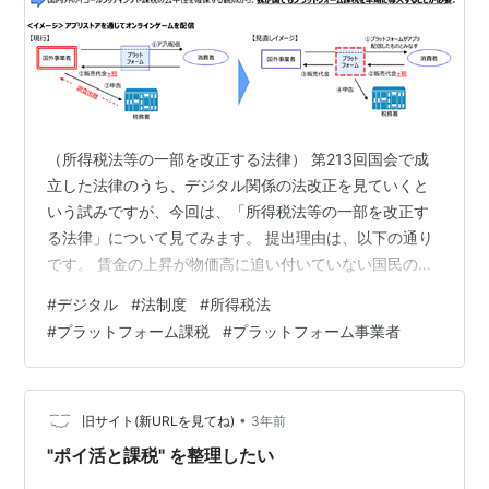
（所得税法等の一部を改正する法律） 第213回国会で成
立した法律のうち、デジタル関係の法改正を見ていくと
いう試みですが、今回は、「所得税法等の一部を改正す
る法律」について見てみます。 提出理由は、以下の通り
です。 賃金の上昇が物価高に追い付いていない国民の負
担を緩和し、物価の上昇を上回る持続的な賃金の上昇が
#
デジタル
#
法制度
#
所得税法
行われる経済の実現を目指す観点からの令和六年分にお
#
プラットフォーム課税
#
プラットフォーム事業者
ける所得税額の特別控除の実施及び給与等の支給額が増
加した場合の税額控除制度の強化等並びに資本の蓄積の
推進及び生産性の向上による供給力の強化のための産業
競争力基盤強化商品生産用資産を取得した場合の税額控
•
旧サイト(新URLを見てね)
3年前
除制度及び特許権等の譲渡等による所得の課税…
"ポイ活と課税" を整理したい