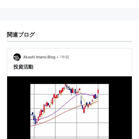
所得税法
（昭和二十二年法律第二十七号）の全部
を改正する。
（中略）
関連ブログ
第一編 総則
第一章 通則
（
趣旨
）
•
Akashi Imano.Blog
1年前
第一条
投資活動
この法律は、
所得税
について、納税義務者、
課税所得の範囲、税額の計算の方法、申告、
納付及び還付の手続、
源泉徴収
に関する事項
並びにその納税義務の適正な履行を確保する
ため必要な事項を定めるものとする。
以下、略