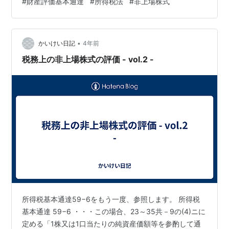
#
財産評価基本通達
#
所得税法
#
非上場株式
－L） *１ 1株当たりの純資産価額により計算することも
可能 算式中の「L」は財産評価基本通達に定められてい
る数字のうち、該当するものを参照する。 ■小会社 ・純
•
資産価額方式 ・次の算式により評価 （計算式） 類似業
かいけい日記
4年前
種比準価額*１×0.5＋1株当たりの純資産価額（相続税評
税務上の非上場株式の評価 - vol.2 -
価額…
所得税基本通達59−6をもう一度、参照します。 所得税
基本通達 59−6 ・・・この場合、23～35共－9の(4)ニに
定める「1株又は1口当たりの純資産価額等を参酌して通