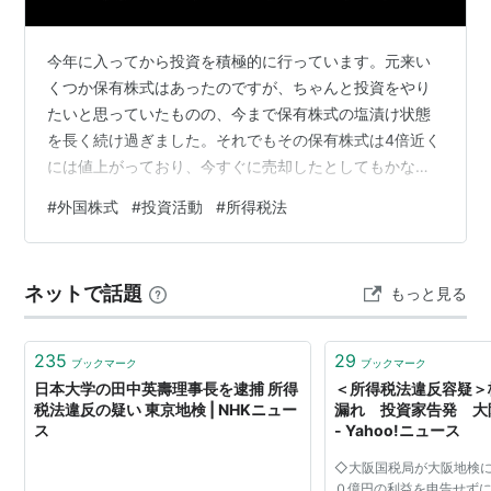
今年に入ってから投資を積極的に行っています。元来い
くつか保有株式はあったのですが、ちゃんと投資をやり
たいと思っていたものの、今まで保有株式の塩漬け状態
を長く続け過ぎました。それでもその保有株式は4倍近く
には値上がっており、今すぐに売却したとしてもかなり
の額になるほどの評価益となっています。外国株式なの
#
外国株式
#
投資活動
#
所得税法
ですが、昨今のドル高も相まって、恩恵は大きいです
ね。 今年に入ってから購入したのは日本株が数銘柄です
が、買ったタイミングも良く、順調に株価が動いていま
ネットで話題
もっと見る
す。保有株数を多めに確保しているため、テコの原理の
ごとく評価益の瞬発力が凄いので、追っていて楽しいも
のですね。その分、評価損になると手痛いので気をつ…
235
29
ブックマーク
ブックマーク
日本大学の田中英壽理事長を逮捕 所得
＜所得税法違反容疑＞
税法違反の疑い 東京地検 | NHKニュー
漏れ 投資家告発 大
ス
- Yahoo!ニュース
◇大阪国税局が大阪地検に
０億円の利益を申告せず