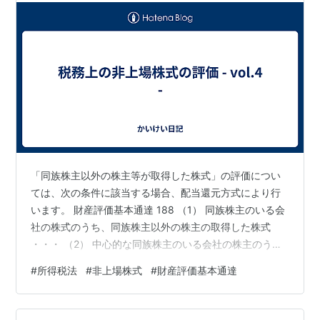
「同族株主以外の株主等が取得した株式」の評価につい
ては、次の条件に該当する場合、配当還元方式により行
います。 財産評価基本通達 188 （1） 同族株主のいる会
社の株式のうち、同族株主以外の株主の取得した株式
・・・ （2） 中心的な同族株主のいる会社の株主のう
ち、中心的な同族株主以外の同族株主で、その者の株式
#
所得税法
#
非上場株式
#
財産評価基本通達
取得後の議決権の数がその会社の議決権総数の5％未満で
あるもの（課税時期において評価会社の役員（社長、理
事長並びに法人税法施行令第71条第1項第1号、第2号及び