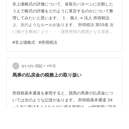
非上場株式の評価について、各取引パターンに分類した
うえで株式の評価をどのように算定するのかについて整
理してみたいと思います。 １．個人 → 法人 所得税法
上、次のようなルールがあります。 所得税法 第59条 次
に掲げる事由により・・・譲渡所得の基因となる資産の
移転があつた場合には、その者の・・・譲渡所得の金
#
非上場株式
#
所得税法
額・・・の計算については、その事由が生じた時に、そ
の時における価額に相当する金額により、これらの資産
の譲渡があつたものとみなす。一 贈与（法人に対するも
•
のに限る。）又は相続（限定承認に係るものに限る。）
かいけい日記
4年前
若しくは遺贈（法人に対するもの及び個人に対する包括
馬券の払戻金の税務上の取り扱い
遺贈のうち限定承認に係るものに限る。）二…