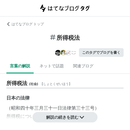
はてなブログ トップ
所得税法
このタグでブログを書く
言葉の解説
ネットで話題
関連ブログ
所得税法
(
社会
)
【
しょとくぜいほう
】
日本の
法律
（昭和四十年三月三十一日法律第三十三号）
所得税
について定めた
法律
。
解説の続きを読む