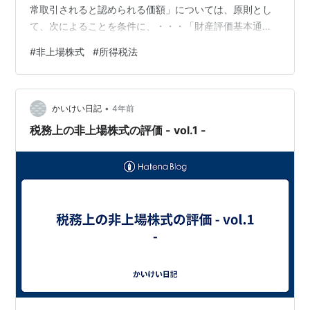
常取引されると認められる価額」については、原則とし
て、次によることを条件に、・・・「財産評価基本通
達」・・・の178から189-7まで*1の例により算定した価
#
非上場株式
#
所得税法
額とする。 所得税基本通達23～35共－9の(4)ニに定める
「1株又は1口当たりの純資産価額等を参酌して通常取引
されると認められる価額」は、一定の条件の下、財産評
•
価基本通達に従って評価します。 長いですが、下記に引
かいけい日記
4年前
用します。 財産評価基本通達 59−6 ・・・ (1) 財…
税務上の非上場株式の評価 - vol.1 -