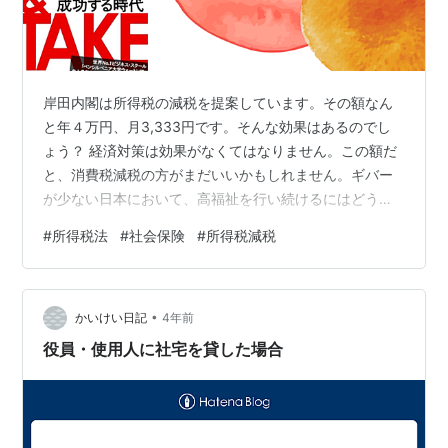
岸田内閣は所得税の減税を提案しています。その額なん
と年４万円、月3,333円です。そんな効果はあるのでし
ょう？ 経済対策は効果がなくてはなりません。この額だ
と、消費税減税の方がまだいいかもしれません。ギバー
が少ない日本において、高福祉を行い続けるにはどうす
ればいいのかを考える本、全米トップ・ビジネススクー
#
所得税法
#
社会保険
#
所得税減税
ル「ウォートン校」の史上最年少終身教授アダムグラン
トの『GIVE & TAKE「与える人」こそ成功する時代』を
紹介します。 ギバー(人に惜しみなく与える人)はいつま
•
で日本を支えられるのか？ テイカー(真っ先に自分の利益
かいけい日記
4年前
を優先させる人)にならざる負えない人もいる マッチャー
役員・使用人に社宅を貸した場合
(損得のバランスを考え…