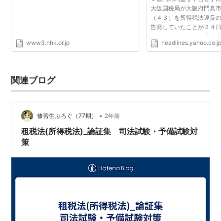
大阪国税局が大阪府門真
（４３）を所得税法違反
告発していたことが２４
ベノミクス」による株価
www3.nhk.or.jp
headlines.yahoo.co.j
多額の売却益があったと
円の申告漏れは、大...
関連ブログ
•
修習生ぶろぐ（77期）
2年前
租税法(所得税法)_論証集 司法試験・予備試験対
策