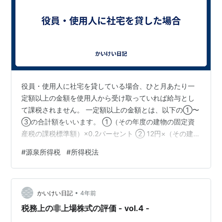
役員・使用人に社宅を貸している場合、ひと月あたり一
定額以上の金額を使用人から受け取っていれば給与とし
て課税されません。 一定額以上の金額とは、以下の①〜
③の合計額をいいます。 ①（その年度の建物の固定資
産税の課税標準額）×0.2パーセント ② 12円×（その建物
の総床面積（平方メートル）／3.3（平方メートル））
#
源泉所得税
#
所得税法
③（その年度の敷地の固定資産税の課税標準額）×0.22
パーセント ただし、役員に貸している社宅が小規模住宅*
１に該当しない場合、一定額以上の金額は次のような取
•
り扱いとなります。 *１ 引用元：国税庁HP 小規模な住宅
かいけい日記
4年前
とは、法定耐用年数が30年以下の建物の場合には床面積
税務上の非上場株式の評価 - vol.4 -
が132平方メー…