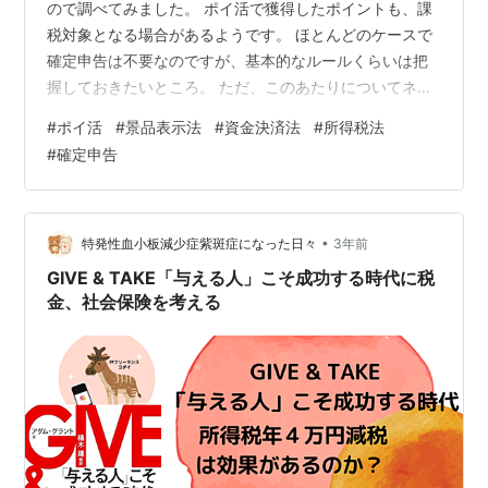
ので調べてみました。 ポイ活で獲得したポイントも、課
税対象となる場合があるようです。 ほとんどのケースで
確定申告は不要なのですが、基本的なルールくらいは把
握しておきたいところ。 ただ、このあたりについてネッ
トで検索すると色々な説明があるものの、断片的な情報
#
ポイ活
#
景品表示法
#
資金決済法
#
所得税法
も多く、素人にとっては "ポイ活と課税" の全体像という
#
確定申告
ものが理解しづらい状況です。 ということで、本記事で
は、この "ポイ活と課税" について、自分なりに整理して
みます。 なお長文の記事なので、最後まで読んでいただ
けることはほとんど無い気がしますが、よろしければ途
•
特発性血小板減少症紫斑症になった日々
3年前
中まででもご覧ください…
GIVE & TAKE「与える人」こそ成功する時代に税
金、社会保険を考える