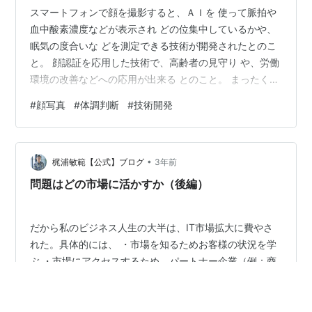
スマートフォンで顔を撮影すると、ＡＩを 使って脈拍や
血中酸素濃度などが表示され どの位集中しているかや、
眠気の度合いな どを測定できる技術が開発されたとのこ
と。 顔認証を応用した技術で、高齢者の見守り や、労働
環境の改善などへの応用が出来る とのこと。 まったく技
術の進歩はすごいですね・・。 そのうち、顔写真を撮る
#
顔写真
#
体調判断
#
技術開発
だけで何を考えて いるかが解っちゃう、なんてことまで
進化 しそうですね。 となると、困りますね。何を考えて
いるか なんて、もしかして、ふと、いやらしいこ とを考
•
えた時に撮影されると・・・。 想像するだけで、恐ろし
梶浦敏範【公式】ブログ
3年前
くなりますね。 言い難いことがあっても、顔を撮影され
問題はどの市場に活かすか（後編）
る と、みんなバレて…
だから私のビジネス人生の大半は、IT市場拡大に費やさ
れた。具体的には、 ・市場を知るためお客様の状況を学
ぶ ・市場にアクセスするため、パートナー企業（例：商
社）を捜す ・デジタルが使えない規制の緩和に向け、業
界団体・政界・官界と接触 ・サイバー空間に国境がない
ため、国際連携を模索 などをしてきた。その視点から、