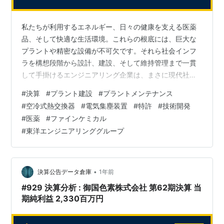
私たちが利用するエネルギー、日々の健康を支える医薬
品、そして快適な生活環境。これらの根底には、巨大な
プラントや精密な設備が不可欠です。それら社会インフ
ラを構想段階から設計、建設、そして維持管理まで一貫
して手掛けるエンジニアリング企業は、まさに現代社会
の骨格を創り、支える存在と言えるでしょう。今回は、
#
決算
#
プラント建設
#
プラントメンテナンス
総合エンジニアリング大手・東洋エンジニアリンググル
#
空冷式熱交換器
#
電気集塵装置
#
特許
#
技術開発
ープの中核を担い、プラントから医薬、環境設備まで幅
#
医薬
#
ファインケミカル
広い領域で価値を提供する、テックプロジェクトサービ
#
東洋エンジニアリンググループ
ス株式会社の決算を深く読み解き、その事業のダイナミ
ズムと今後の展望を探ります。 20250331_39_テックプ
ロジェクトサービス決算 決算ハイ…
•
決算公告データ倉庫
1年前
#929 決算分析 : 御国色素株式会社 第62期決算 当
期純利益 2,330百万円