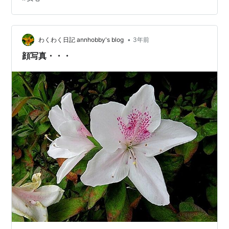
しておきました。 放っておくと凍り始めて、つるつる滑
りやすく なるので、今のうちなんです…😅 『雪はね』を
していると、犬を連れた向かいの Ｓ藤さんの奥さんが、
話しかけてきました。 年始の挨…
•
わくわく日記 annhobby's blog
3年前
顔写真・・・