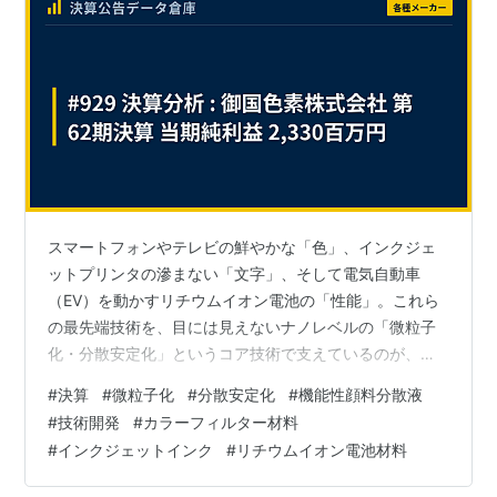
スマートフォンやテレビの鮮やかな「色」、インクジェ
ットプリンタの滲まない「文字」、そして電気自動車
（EV）を動かすリチウムイオン電池の「性能」。これら
の最先端技術を、目には見えないナノレベルの「微粒子
化・分散安定化」というコア技術で支えているのが、兵
庫県姫路市に本社を構える御国色素株式会社です。同社
#
決算
#
微粒子化
#
分散安定化
#
機能性顔料分散液
の第62期（2025年3月期）決算公告が、2025年6月17日
#
技術開発
#
カラーフィルター材料
付の官報に掲載されました。本記事では、その驚異的な
#
インクジェットインク
#
リチウムイオン電池材料
収益性が示された決算内容を分析し、日本のものづくり
を素材レベルで支える、技術開発型企業の強さに迫りま