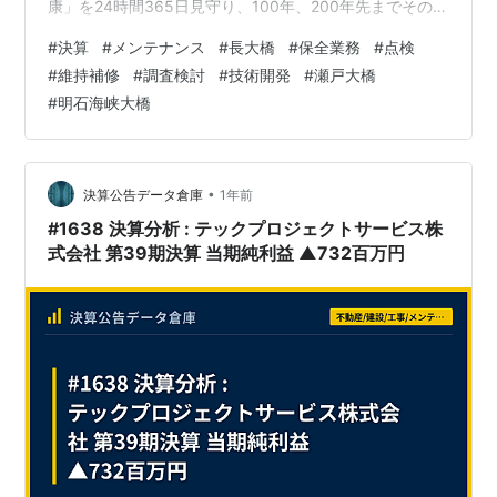
康」を24時間365日見守り、100年、200年先までその機
能を維持し続ける「橋の主治医」。それが、本州四国連
#
決算
#
メンテナンス
#
長大橋
#
保全業務
#
点検
絡高速道路（JB本四高速）グループの中核を担う、本四
#
維持補修
#
調査検討
#
技術開発
#
瀬戸大橋
高速道路ブリッジエンジ株式会社です。今回は、日本の
#
明石海峡大橋
大動脈を守る技術者集団の決算公告を読み解き、その社
会的な使命と、自己資本比率55%を超える鉄壁の経営基
盤の秘密に迫ります。 決算ハイライト（第40期）資産合
計: 7,681百万円 (約77…
•
決算公告データ倉庫
1年前
#1638 決算分析 : テックプロジェクトサービス株
式会社 第39期決算 当期純利益 ▲732百万円