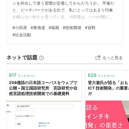
ンを外出して使う習慣が定着してからだろうか。 平塚だ
と、ビーチパークがある位で、私にとってはあまり印象
が残らない街だと思っている。小田原は、いつの間に
か、東京からの観光地として人気を博しているようであ
#
小田原
#
東海道
#
箱根
#
技術開発
#
資料
る。茅ヶ崎や藤沢よりもずっと古風な街である。 会社時
#
社会活動
代も小田原市内に在住した経験はあったが、担当した仕
事が面白くなく、忙しく、駅前で何度か歓迎会や忘年会
をした記憶はあっても、お酒を飲んでも技術開発の国際
ネットで話題
もっと見る
競争で疲弊しており、仲間の意気は上がらなかった。そ
して、休日は、未来が見え難く、意識が外に向かず、…
917
629
ブックマーク
ブックマーク
258億語の日本語コーパスをウェブで
登大遊氏が語る「おも
公開～国立国語研究所 言語研究や自
ICT 技術開発」の重要
然言語処理技術開発での基礎資料
ガ