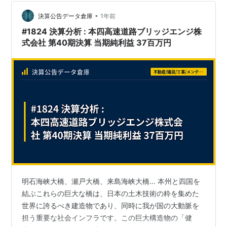
う驚きの文化にありました。 表の顔と裏の顔：2つの研
•
究スタイル 東芝の研究開発センターには、技術者が自由
決算公告データ倉庫
1年前
に研究するための2つの「ルート」が存在していたといい
#1824 決算分析 : 本四高速道路ブリッジエンジ株
ます。 ① 10%ルール（表の顔） Goog…
式会社 第40期決算 当期純利益 37百万円
明石海峡大橋、瀬戸大橋、来島海峡大橋… 本州と四国を
結ぶこれらの巨大な橋は、日本の土木技術の粋を集めた
世界に誇るべき建造物であり、同時に我が国の大動脈を
担う重要な社会インフラです。この巨大構造物の「健