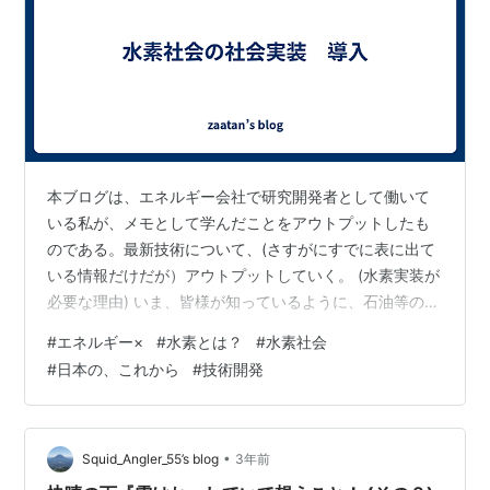
本ブログは、エネルギー会社で研究開発者として働いて
いる私が、メモとして学んだことをアウトプットしたも
のである。最新技術について、(さすがにすでに表に出て
いる情報だけだが）アウトプットしていく。 (水素実装が
必要な理由) いま、皆様が知っているように、石油等の化
石燃料から再生可能エネルギーや水素(一部再エネと意味
#
エネルギー×
#
水素とは？
#
水素社会
は被る)などのクリーンで温室効果ガスを出さない資源や
#
日本の、これから
#
技術開発
発電方法に移行することが求められている。2050年まで
にカーボンニュートラル(全体として温室効果ガスの排出
を差し引きゼロ）である状態を目指すことが国の方針で
ある。 ただ一方で、今まで化石燃料に頼り、エネルギー
•
Squid_Angler_55’s blog
3年前
の恩恵を受けてきた私たちが、…