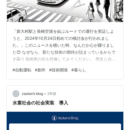
「新大村駅と長崎空港を結ぶルートでの運行を実証しよ
うと、2024年10月24日初めての検討会が行われまし
た。」このニュースを聴いた時、なんだか心が躍りまし
た😊 なぜなら、新たな技術の期待が詰まっているからで
す🚍💨 長崎県の街を想像してみてください。 歴史と自然
が調和するこの静かな場所に、未来的な自動運転バスが
#
自動運転
#
創作
#
技術開発
#
暮らし
加わる瞬間、どれほど期待が膨らむことでしょうか🌿✨
この区間で運行が期待されている自動運転バスは、JR新
大村駅から長崎空港まで、およそ5.3キロの距離をつなぐ
•
ものなんです🚍✈️ その距離がわずか5.3キロとはいえ、そ
zaatan’s blog
2年前
の一歩がどれだけ大きな意味を持つか考えてみてくださ
水素社会の社会実装 導入
い💡 ただの移動手段では…