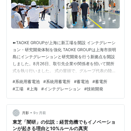
➽TAOKE GROUPが上海に新工場を開設 インテグレーシ
ョン・研究開発体制を強化 TAOKE GROUPは上海市崇明
島にインテグレーションと研究開発を行う新拠点を開設
しました。8月26日、取引先企業や関係者を招いて開所
式を執り行いました。 式の冒頭で、グループ代表の陸剣
洲は、「本工場の完成は、TAOKE GROUPが崇明におけ
#
系統用蓄電池
#
系統用蓄電所
#
蓄電池
#
蓄電所
る実体産業の布局を真に着地させたことを意味し、グル
#
工場
#
上海
#
インテグレーション
#
技術開発
ープ発展の歴史における重要な節目となる」と述べまし
た。 新工場は、研究開発から生産・組み立て・テストま
でを行う総合拠点です。最新鋭の機器をそろえた研究開
発室では、EMSシステムのソフトウェア設計やハードウ
•
月影
9ヶ月前
ェア選定・カス…
東芝「闇研」の伝説：経営危機でもイノベーショ
ンが起きる理由と10%ルールの真実