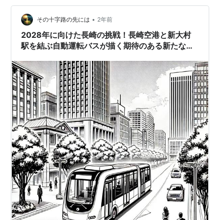
す。 20250331_62_御国色素決算 第62期 決算のポイン
ト（単位：億円）資産合…
•
その十字路の先には
2年前
2028年に向けた長崎の挑戦！長崎空港と新大村
駅を結ぶ自動運転バスが描く期待のある新たな交
通革命