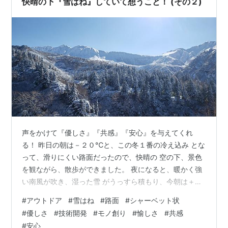
快晴の下『雪はね』していて想うこと！ (その２)
声をかけて『優しさ』『共感』『安心』を与えてくれ
る！ 昨日の朝は－２０℃と、この冬１番の冷え込み とな
って、滑りにくい路面だったので、快晴の 空の下、景色
を観ながら、散歩ができました。 夜になると、暖かく強
い南風が吹き、湿った雪 がうっすら積もり、今朝は＋
２℃まで上がって 路面は、シャーベット状になりまし
#
アウトドア
#
雪はね
#
路面
#
シャーベット状
た。 しかし夕方からは、再び冷え込んでくるという 『乱
#
優しさ
#
技術開発
#
モノ創り
#
愉しさ
#
共感
高下』の予報だったので、午前中のうちに 『雪はね』を
#
安心