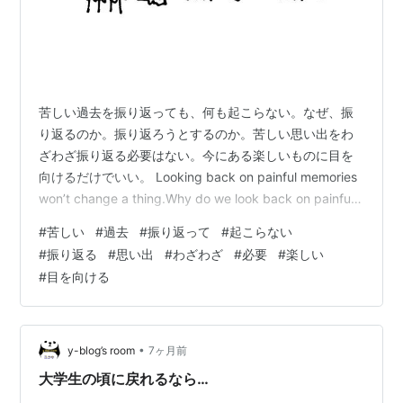
苦しい過去を振り返っても、何も起こらない。なぜ、振
り返るのか。振り返ろうとするのか。苦しい思い出をわ
ざわざ振り返る必要はない。今にある楽しいものに目を
向けるだけでいい。 Looking back on painful memories
won’t change a thing.Why do we look back on painful
memories? Why do we even try to do so?There’s no
#
苦しい
#
過去
#
振り返って
#
起こらない
need to go out of your way to dwell on painful
#
振り返る
#
思い出
#
わざわざ
#
必要
#
楽しい
memories.All you need to do is foc…
#
目を向ける
•
y-blog’s room
7ヶ月前
大学生の頃に戻れるなら…