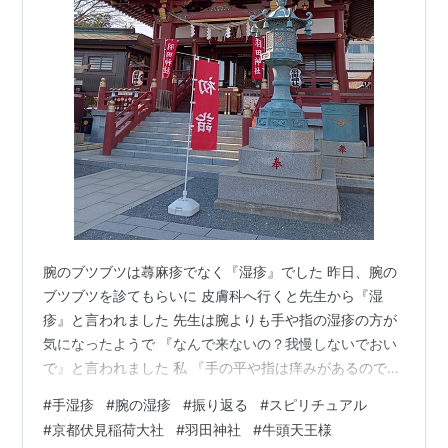
腕のブツブツは蕁麻疹でなく『湿疹』でした 昨日、腕の
ブツブツを診てもらいに 皮膚科へ行くと先生から『湿
疹』と言われました 先生は腕よりも手や指の湿疹の方が
気になったようで 『なんで来ないの？我慢しないでおい
で』と言われました 私 『手の平や指は痒みがあるのです
が 腕は痒くないんです』 先生 『でも、手湿疹と同じ』
#
手湿疹
#
腕の湿疹
#
振り返る
#
スピリチュアル
私 『…そうなんですね 土曜日の朝より拡がってきてて…
#
京都伏見稲荷大社
#
羽田神社
#
牛頭天王様
これ、もっと拡がりますか？』 先生 『さあ〜こればかり