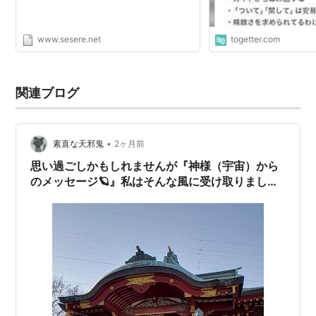
www.sesere.net
togetter.com
関連ブログ
•
素直な天邪鬼
2ヶ月前
思い過ごしかもしれませんが『神様（宇宙）から
のメッセージ🪐』私はそんな風に受け取りました
🙄かなり思い込みの激しい内容になってます💦