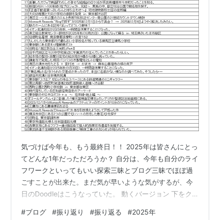
気づけば今年も、もう最終日！！ 2025年は皆さんにとっ
てどんな1年だっただろうか？ 自分は、今年も自分のライ
フワークといってもいい探索三昧とブログ三昧でほぼ過
ごすことが出来た。まだ気が早いような気がするが、今
日のDoodleはこうなっていた。 動くバージョン 下をク
リックすると、 紙吹雪が舞った。 2025年を振り返って
#
ブログ
#
振り返り
#
振り返る
#
2025年
みると、誇れるようなものは特にないけれど・・・、今