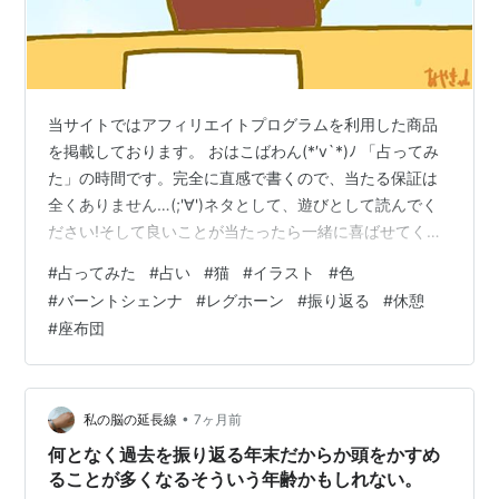
当サイトではアフィリエイトプログラムを利用した商品
を掲載しております。 おはこばわん(*′v`*)ﾉ 「占ってみ
た」の時間です。完全に直感で書くので、当たる保証は
全くありません…(;'∀')ネタとして、遊びとして読んでく
ださい!そして良いことが当たったら一緒に喜ばせてくだ
さい!! 完全なる遊びなので、この記事を朝🌞読んで今日
#
占ってみた
#
占い
#
猫
#
イラスト
#
色
の運勢にするもよし夜 🌛読んで明日の運勢にするもよし
#
バーントシェンナ
#
レグホーン
#
振り返る
#
休憩
来週、来月の…なんてのもありでご自由にして頂ければ
#
座布団
と考えています。 それではやってみよう('ω')ﾉ 次の２色
のうち、どちらかを選んでください。結果は下～ ～～ 結
果 ～～ バーントシェンナを選んだ方… 振り返ってみると
良…
•
私の脳の延長線
7ヶ月前
何となく過去を振り返る年末だからか頭をかすめ
ることが多くなるそういう年齢かもしれない。