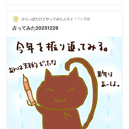
年も色々あった。 ・累計15万アクセス達成（1月） ・月
間アクセス数初めて1万を超える。（5月） ・累計20万ア
•
クセス達成（6月） ・ブログ開設4周年（8月20日） ・き
からっぽだけどやってみたぶろぐ
7ヶ月前
ょうのはてなブログに取り上げてもらった。（10月2日）
占ってみた20251229
…