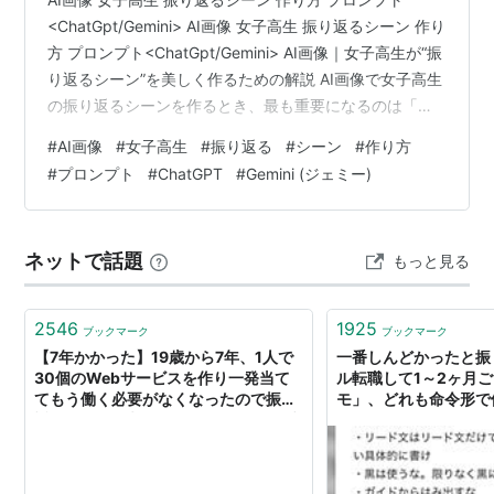
<ChatGpt/Gemini> AI画像 女子高生 振り返るシーン 作り
方 プロンプト<ChatGpt/Gemini> AI画像｜女子高生が“振
り返るシーン”を美しく作るための解説 AI画像で女子高生
の振り返るシーンを作るとき、最も重要になるのは「動
きの途中にある一瞬の表情」をどう描写するかという点
#
AI画像
#
女子高生
#
振り返る
#
シーン
#
作り方
である。静止画でありながら、振り返るという動作の余
#
プロンプト
#
ChatGPT
#
Gemini (ジェミー)
韻を感じさせるためには、プロンプトの書き方に細かな
工夫が必要になる。特に日本人向けのAI画像生成では、
女子高生の制服の質感、髪の揺れ、光の入り方など、日
ネットで話題
もっと見る
常のリアリティを丁寧に指定することで、自然…
2546
1925
ブックマーク
ブックマーク
【7年かかった】19歳から7年、1人で
一番しんどかったと振
30個のWebサービスを作り一発当て
ル転職して1～2ヶ月
てもう働く必要がなくなったので振り
モ」、どれも命令形で
返ってみる - 考えすぎてしまう人のブ
がコンサルの「スライ
ログ
則が書いてある