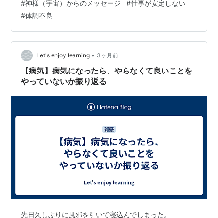
#
神様（宇宙）からのメッセージ
#
仕事が安定しない
はわからない』 私 『原因って何ですかね？💦 去年から
#
体調不良
手湿疹も治らなくて…💦』 先生 『手や腕は表に出てて、
よく使うからね〜 治りにくいんだよね 庭仕事とかした？
子供さんと公…
•
Let's enjoy learning
3ヶ月前
【病気】病気になったら、やらなくて良いことを
やっていないか振り返る
先日久しぶりに風邪を引いて寝込んでしまった。