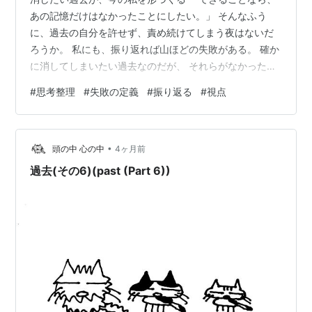
あの記憶だけはなかったことにしたい。」 そんなふう
に、過去の自分を許せず、責め続けてしまう夜はないだ
ろうか。 私にも、振り返れば山ほどの失敗がある。 確か
に消してしまいたい過去なのだが、 それらがなかった
ら、私は今ここに居ないとも考えてしまう。 今までの人
#
思考整理
#
失敗の定義
#
振り返る
#
視点
生で「幸せだな」とか「楽しいな」と思えた瞬間が確か
にあった。 ならば、 その地点にたどり着くまでの道にあ
ったたくさんの失敗も、 今となっては、まるごと受け入
•
れてたいと思うのだ。 あのときの「つまずき」が一つで
頭の中 心の中
4ヶ月前
も欠けていたら、今のこの感覚には辿り着いていなかっ
過去(その6)(past (Part 6))
たかもしれない。そう思うと、失敗は…