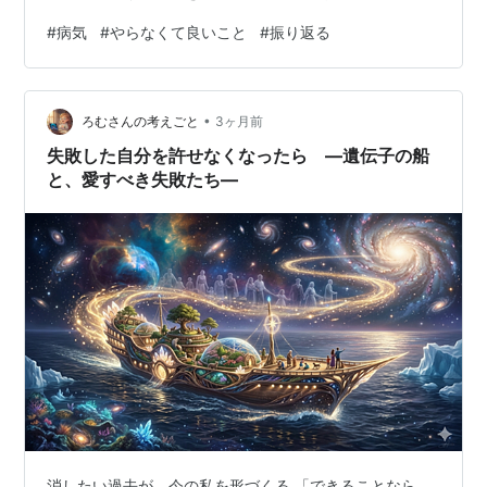
#
病気
#
やらなくて良いこと
#
振り返る
•
ろむさんの考えごと
3ヶ月前
失敗した自分を許せなくなったら ―遺伝子の船
と、愛すべき失敗たち―
消したい過去が、今の私を形づくる 「できることなら、