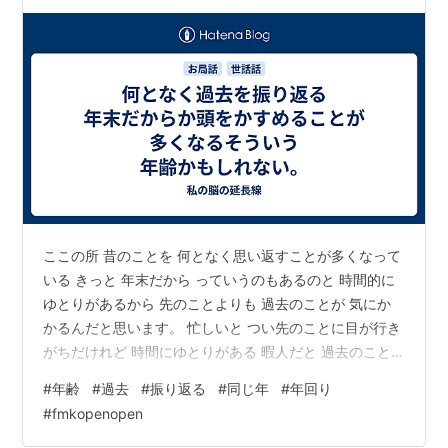
ここの所 昔のことを 何となく思い返すことが多くなって
いる きっと 年末だから っていうのもあるのと 時間的に
ゆとりがあるから 先のことよりも 過去のことが 気にか
かるんだと思います。 忙しいと つい先のことに目が行き
がちだけれど 時間にゆとりがある 暇人だと 過去のこと
昔付き合っていた人だったり 学校時代 先生のことだった
#
年齢
#
過去
#
振り返る
#
同じ年
#
年回り
り 何となく 懐かしむ というのとは また違うんですね。
#
fmkopenopen
思い返して そういえばあの時・・・ などと ふと 情景が
浮かぶというよりも 感じる感覚です。 年と共に 私の神