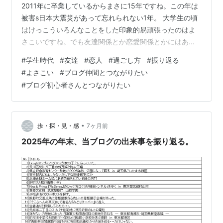
2011年に卒業しているからまさに15年ですね。この年は
被害s日本大震災があって忘れられない1年。 大学生の頃
はけっこういろんなことをした印象的易頑張ったのはよ
さこいですね。でも友達関係とか恋愛関係とかにはあん
まり意欲的ではなかったのでよさこいのメンバーとはそ
#
学生時代
#
友達
#
恋人
#
過ごし方
#
振り返る
んなに遊んでいないというか数えられるくらいしか会っ
#
よさこい
#
ブログ仲間とつながりたい
ていないですね。卒業してからの結婚式にも一切参加し
#
ブログ初心者さんとつながりたい
ていない学科の同級生だったのも行っていない連絡先を
好感していなかったのでそれは仕方ないとして ここで本
題。大学生の頃に戻れるならうんもっと勉強で下ね。い
ま日商簿記を勉強しているけどこうした将…
•
歩・探・見・感
7ヶ月前
2025年の年末、当ブログの出来事を振り返る。