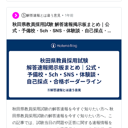
頼できる情報をまとめてお届けします。 まずは公式情報
をチェック まずは仙台市教育委員会の公式情報を確認し
ましょう。例年、筆記試験後に問題冊子や正答例の公開
•
⑤解答速報とは違う意見
1年前
が行われる場合があります。また、面接や…
秋田県教員採用試験 解答速報掲示板まとめ｜公
式・予備校・5ch・SNS・体験談・自己採点・合
格ボーダーライン
秋田県教員採用試験の解答速報を今すぐ知りたい方へ 秋
田県教員採用試験の解答速報を今すぐ知りたい方へ。こ
の記事では、試験当日の問題や正答に関する速報情報を