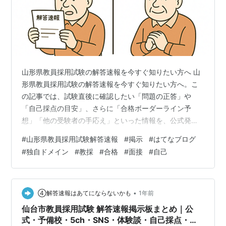
山形県教員採用試験の解答速報を今すぐ知りたい方へ 山
形県教員採用試験の解答速報を今すぐ知りたい方へ。こ
の記事では、試験直後に確認したい「問題の正答」や
「自己採点の目安」、さらに「合格ボーダーライン予
想」「他の受験者の手応え」といった情報を、公式発
表・予備校速報・5chスレッド・SNS投稿・ブログ体験
#
山形県教員採用試験解答速報
#
掲示
#
はてなブログ
談などから一括でまとめました。「探さなくていい」構
#
独自ドメイン
#
教採
#
合格
#
面接
#
自己
成でお届けしますので、試験後の不安な時間に、少しで
も参考になる情報源としてお役立てください。 まずは公
式情報をチェック 解答の正確性や合格発表など、信頼で
きる情報を得たいときは山形県教育委員会の公式サイト
•
④解答速報はあてにならないかも
1年前
が基本です。例年、筆記試験の問題冊子や正答例が…
仙台市教員採用試験 解答速報掲示板まとめ｜公
式・予備校・5ch・SNS・体験談・自己採点・合