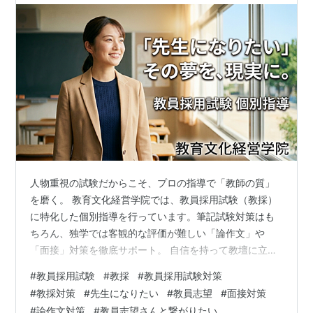
人物重視の試験だからこそ、プロの指導で「教師の質」
を磨く。 教育文化経営学院では、教員採用試験（教採）
に特化した個別指導を行っています。筆記試験対策はも
ちろん、独学では客観的な評価が難しい「論作文」や
「面接」対策を徹底サポート。 自信を持って教壇に立つ
ための準備を、ここから始めませんか。 1. 変わりゆく教
#
教員採用試験
#
教採
#
教員採用試験対策
員採用試験 教員採用試験対策：近年の教員採用試験 近年
#
教採対策
#
先生になりたい
#
教員志望
#
面接対策
の教員採用試験は、単なる知識の暗記だけでは通用しな
#
論作文対策
#
教員志望さんと繋がりたい