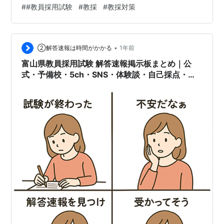
り、面接票＝質問の台本です。立派なことを書いても、
#
#教員採用試験
#
教採
#
教採対策
深掘り質問で答えに詰まれば逆効果。 面接票は「必ず聞
かれる質問リスト」と考え、しっかり準備しましょう。
東京都の教員採用試験では、一次試験合格者のみが専用
•
サイトから受験票をダウンロードできます。その中に
②解答速報は時間がかかる
1年前
「面接票」が含まれ、氏名・志望理由・自己PR・教育観
富山県教員採用試験 解答速報掲示板まとめ｜公
などを記入して提出します。 2.…
式・予備校・5ch・SNS・体験談・自己採点・合
格ボーダーライン