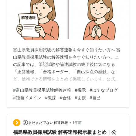
富山県教員採用試験の解答速報を今すぐ知りたい方へ 富
山県教員採用試験の解答速報を今すぐ知りたい方へ。こ
の記事では、筆記試験や論述試験の終了後に気になる
「正答速報」「合格ボーダー」「自己採点の感触」な
ど、信頼できる情報をまとめて掲載しています。公式発
表のリンク、予備校による模範解答、5chでのやりとり、
#
富山県教員採用試験解答速報
#
掲示
#
はてなブログ
SNSでの声、さらに受験者のブログ体験談まで、幅広く
#
独自ドメイン
#
教採
#
合格
#
面接
#
自己
網羅。「探さなくていい」構成で、試験後の不安を少し
でも軽くするお手伝いをします。 まずは公式情報をチェ
ック 富山県教員採用試験の正確な情報を確認するには、
まずは富山県教育委員会の公式ページをチェックするの
•
③まだまだでない解答速報
1年前
が基本です。例年、筆記試験後に問題冊子や正…
福島県教員採用試験 解答速報掲示板まとめ｜公