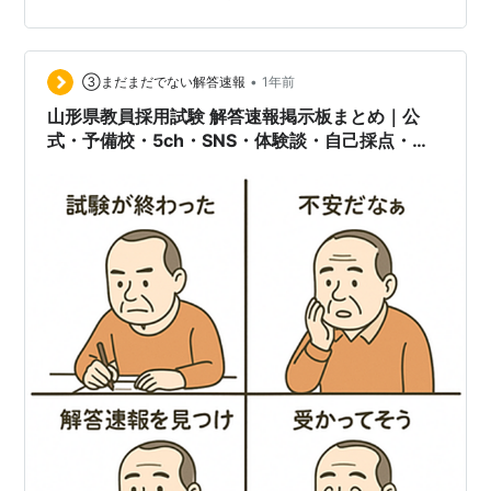
成でお届けします。合格発表までの不安な時間を支える
情報源として、ぜひご活用ください。 まずは公式情報を
チェック 福島県教員採用試験に関する最新かつ正確な情
報は、福島県教育委員会の公式ホームページに掲載され
•
③まだまだでない解答速報
1年前
ます。例年、筆記試験後に正答一覧や問題…
山形県教員採用試験 解答速報掲示板まとめ｜公
式・予備校・5ch・SNS・体験談・自己採点・合
格ボーダーライン