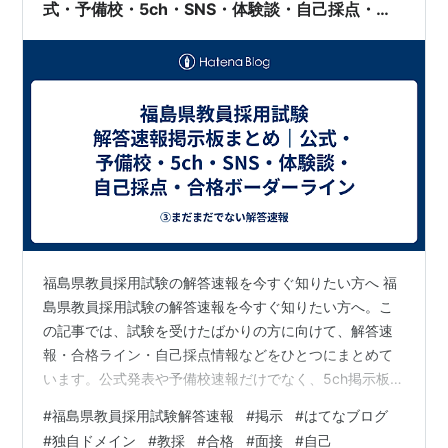
式・予備校・5ch・SNS・体験談・自己採点・合
格ボーダーライン
福島県教員採用試験の解答速報を今すぐ知りたい方へ 福
島県教員採用試験の解答速報を今すぐ知りたい方へ。こ
の記事では、試験を受けたばかりの方に向けて、解答速
報・合格ライン・自己採点情報などをひとつにまとめて
います。公式発表や予備校速報だけでなく、5ch掲示板で
のやり取りやSNS上のリアルな反応、受験者が書いたブ
#
福島県教員採用試験解答速報
#
掲示
#
はてなブログ
ログ体験談も網羅し、「探さなくていい」安心感ある構
#
独自ドメイン
#
教採
#
合格
#
面接
#
自己