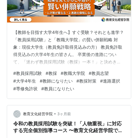
【教師を目指す大学4年生へ】すぐ受験？それとも進学？
「教員採用試験」と「教職大学院」の賢い併願戦略 対
象：現役大学生（教員免許取得見込みの方） 教員免許取
得見込みの大学4年生の皆さん。 卒業後の進路につい
て、「迷わず教員採用試験（教採）一本！」と決めきれ
ていますか？ 「教育実習は楽しかったけれど、本当にす
#
教員採用試験
#
教採
#
教職大学院
#
教員志望
ぐ担任を持って大丈夫かな…」 「もう少し力をつけてか
#
大学4年生
#
教師になりたい
#
教採対策
#
進路選択
ら現場に出たい」 「教職大学院という選択肢も聞くけれ
#
専修免許状
#
教員になりたい
ど、実際どうなの？」 もし少しでも迷いがあるなら、
**「教員採用試験と教職大学院の併願」**という選択肢
もあるかもしれません。教職大学院で得られるメリット
と、リスクを回避する賢い受験戦略につ…
•
教育文化経営学院
3ヶ月前
令和の教員採用試験を突破！「人物重視」に対応
する完全個別指導コース 〜教育文化経営学院で
「先生になりたい」夢を現実に〜