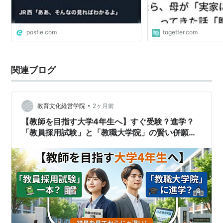
posfie.com
togetter.com
関連ブログ
•
教育文化経営学院
2ヶ月前
【教師を目指す大学4年生へ】すぐ受験？進学？
「教員採用試験」と「教職大学院」の賢い併願戦
略