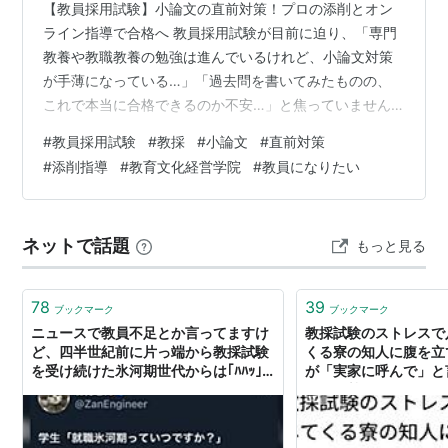
【教員採用試験】小論文の直前対策！プロの添削とオン
ライン指導で合格へ 教員採用試験が目前に迫り、「専門
教養や教職教養の勉強は進んでいるけれど、小論文対策
が手薄になっている…」「過去問を書いてみたものの、
これで本当に合格できるのか不安…」と焦っていません
か？ 教員採用試験における小論文は、教育に対する熱意
#
教員採用試験
#
教採
#
小論文
#
直前対策
や論理的思考力、そして「現場が求める教師像」に合致
#
添削指導
#
教育文化経営学院
#
教員になりたい
しているかをアピールする非常に重要な試験です。 この
記事では、試験直前でも間に合う、プロによる確実な小
論文対策についてご紹介します。 教員採用試験の小論
ネットで話題
もっと見る
文、直前対策で差がつく理由 小論文は、ただ文章を上手
く書けば良いというものではありません。 自…
78
39
ブックマーク
ブックマーク
ニュースで教員不足とか言ってますけ
教採試験のストレスで
ど、四半世紀前に片っ端から教採試験
くる寮の知人に腹を立
を受け続けた氷河期世代からは｢ﾊﾊｯ｣
が「実家に呼んで」と
という笑いしか聞こえてこないと思い
「胸が熱い」
ますよ。ほんとに何だったの、あれ。