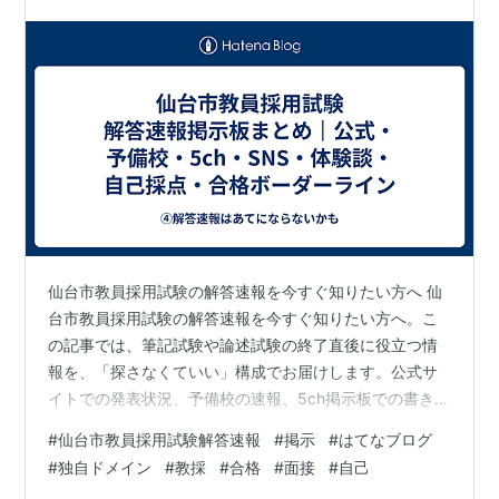
格ボーダーライン
仙台市教員採用試験の解答速報を今すぐ知りたい方へ 仙
台市教員採用試験の解答速報を今すぐ知りたい方へ。こ
の記事では、筆記試験や論述試験の終了直後に役立つ情
報を、「探さなくていい」構成でお届けします。公式サ
イトでの発表状況、予備校の速報、5ch掲示板での書き込
み、SNS上の声、ブログでの体験談、さらには合格ボー
#
仙台市教員採用試験解答速報
#
掲示
#
はてなブログ
ダーや自己採点の目安まで網羅しました。速報が気にな
#
独自ドメイン
#
教採
#
合格
#
面接
#
自己
る方や、他の受験者の反応を知って安心したい方に、信