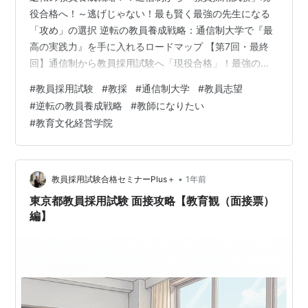
役合格へ！～逃げじゃない！最も賢く最強の先生になる
「攻め」の選択 逆転の教員養成戦略：通信制大学で『最
高の実践力』を手に入れるロードマップ 【第7回・最終
回】通信制から教員採用試験へ「現役合格」！最強の先
生になる最短ルート 全7回にわたってお届けしてきた連
#
教員採用試験
#
教採
#
通信制大学
#
教員志望
載「逆転の教員養成戦略」も、いよいよ最終回を迎えま
#
逆転の教員養成戦略
#
教師になりたい
した。 学費の安さに始まり、4年間の圧倒的な現場経
#
教育文化経営学院
験、理論と実践の往還、そして戦略的な複数免許の取
得。通信制大学には、通学制にはない数多くのメリット
があることをお伝えしてきました。 しかし、最終的なゴ
ールは「大学を卒業すること」ではありません。…
•
教員採用試験合格セミナーPlus＋
1年前
東京都教員採用試験 面接攻略【教育観（面接票）
編】