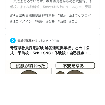
一気にまとめています。教育委員会からの公式情報、予
備校による模範解答、5chやSNS上のリアルな声、受験
者のブログ体験談まで、探す手間を省いて確認できるよ
#
秋田県教員採用試験解答速報
#
掲示
#
はてなブログ
う構成しました。「自己採点したいけど解答が見つから
#
独自ドメイン
#
教採
#
合格
#
面接
#
自己
ない」「他の人の感触を知りたい」「合格ボーダーが気
になる」といった声に寄り添う内容となっています。安
心してお役立てください。 まずは公式情報をチェック 秋
田県教員採用試験の最も信頼できる情報源は、秋田県教
•
⑪解答速報を信じるとき
1年前
育委員会の公式サイトです。筆記試験後には…
青森県教員採用試験 解答速報掲示板まとめ｜公
式・予備校・5ch・SNS・体験談・自己採点・合
格ボーダーライン