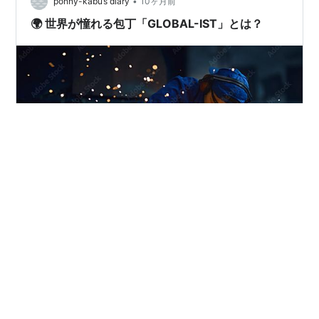
•
ponny-kabu’s diary
10ヶ月前
🌍 世界が憧れる包丁「GLOBAL-IST」とは？
料理が好きな人なら、一度は“理想の包丁”を探したことが
あるはず。 毎日の料理をもっと楽しく、もっと美しくし
てくれる道具。 そんな理想を形にしたのが、日本の包丁
ブランド 「GLOBAL-IST（グローバルイスト）」 です。