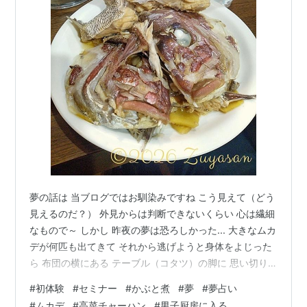
夢の話は 当ブログではお馴染みですね こう見えて（どう
見えるのだ？） 外見からは判断できないくらい 心は繊細
なもので～ しかし 昨夜の夢は恐ろしかった... 大きなムカ
デが何匹も出てきて それから逃げようと身体をよじった
ら 布団の横にある テーブル（コタツ）の脚に 思い切り
頭をぶつけて目が覚めた... 調べてみるとムカデの夢は 金
#
初体験
#
セミナー
#
かぶと煮
#
夢
#
夢占い
運上昇、臨時収入、仕事の成功 を暗示しているらしい で
#
ムカデ
#
高菜チャーハン
#
男子厨房に入る