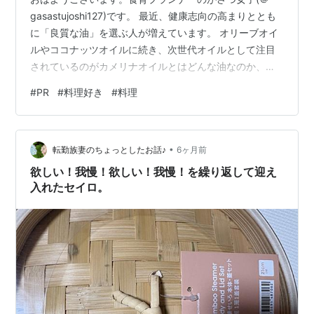
gasastujoshi127)です。 最近、健康志向の高まりととも
に「良質な油」を選ぶ人が増えています。 オリーブオイ
ルやココナッツオイルに続き、次世代オイルとして注目
されているのがカメリナオイルとはどんな油なのか、気
になっている方も多いのではないでしょうか。 この記事
#
PR
#
料理好き
#
料理
では、カメリナオイルとはどんな特徴を持つ油なのか、
その効果や使い方、実際に使ってみた感想まで詳しく紹
介します。 購入を検討している方や、健康・美容に役立
•
つ油を探している方に役立つ内容です。 次世代のオイル
転勤族妻のちょっとしたお話♪
6ヶ月前
として話題「カメリナオイル」 「カメリナオイル」と
欲しい！我慢！欲しい！我慢！を繰り返して迎え
は？ 特徴①：健康におす…
入れたセイロ。