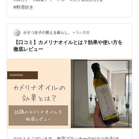
も こないだも同じような吉夢である うんちまみれの猫を
#
料理好き
見たのだけど... I prefer Lather Jacket to... こんばんはＺ
ＵＹＡさんです♪ 人生初のセミナー参加は、無事に終わり
ました。3万円以…
•
がさつ女子の整える暮らし。
5ヶ月前
【口コミ】カメリナオイルとは？効果や使い方を
徹底レビュー
おはようございます。食育プランナーのがさつ女子(＠