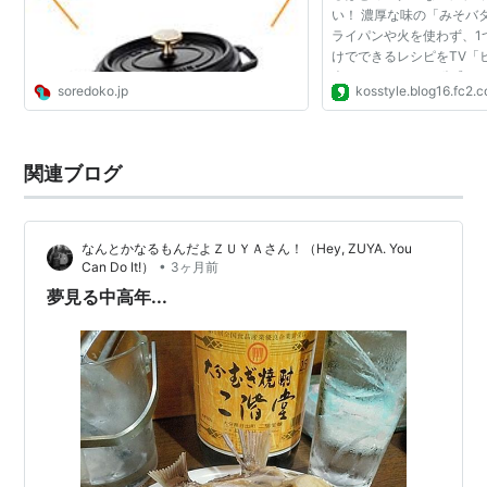
い！ 濃厚な味の「みそバ
ライパンや火を使わず、1
けでできるレシピをTV「
介していました。 公式サ
soredoko.jp
kosstyle.blog16.fc2.
ていますが、材料や手順
分かりにくい。 ...
関連ブログ
なんとかなるもんだよＺＵＹＡさん！（Hey, ZUYA. You
•
Can Do It!）
3ヶ月前
夢見る中高年...