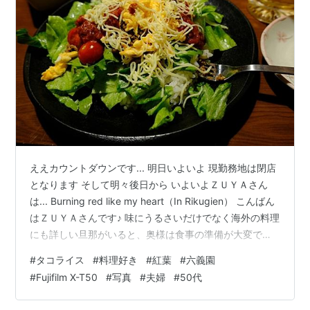
ええカウントダウンです... 明日いよいよ 現勤務地は閉店
となります そして明々後日から いよいよＺＵＹＡさん
は... Burning red like my heart（In Rikugien） こんばん
はＺＵＹＡさんです♪ 味にうるさいだけでなく海外の料理
にも詳しい旦那がいると、奥様は食事の準備が大変では
ないかと思われます。ええ、ですから洋食が食べたい時
#
タコライス
#
料理好き
#
紅葉
#
六義園
は、なるべくＺＵＹＡさんが作るようにしています（和
#
Fujifilm X-T50
#
写真
#
夫婦
#
50代
食の時も割と多いけど...）。 今夜は昨夜のナチョスの材
料などが残っていたので、休日で（夕食）当番である家