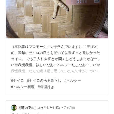
（本記事はプロモーションを含んでいます） 半年ほど
前、義母にセイロの良さを聞いて以来ずっと欲しかった
セイロ。 でも手入れ大変とか聞くしどうしよっかなー、
いや我慢我慢。欲しいなあーヘルシーだしなあー、いや
我慢我慢。なんて繰り返し思っていたんですが、ついに
迎え入れることにしました(^^) 結果。 めっちゃいいや
#
セイロ
#
セイロのある暮らし
#
ヘルシー
ん。 ヘルシー。めちゃめちゃヘルシー。 お肉は脂落ちる
#
ヘルシー料理
#
料理好き
し、野菜は美味しい。仕上がりがふわっふわな感じ。 ポ
ン酢をかけるだけで超ごちそう。 そして、思っていたほ
どは手入れは難しくなかった。 調理後すぐ洗う(洗剤は使
わない)、良く乾かすって感じかな。 全然手間じゃなかっ
•
転勤族妻のちょっとしたお話♪
7ヶ月前
た。 買ってよかった。 夫…