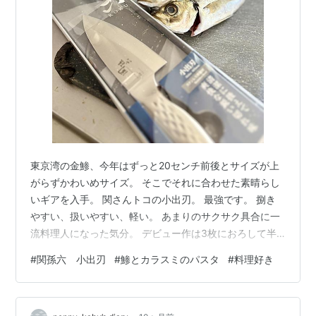
東京湾の金鯵、今年はずっと20センチ前後とサイズが上
がらずかわいめサイズ。 そこでそれに合わせた素晴らし
いギアを入手。 関さんトコの小出刃。 最強です。 捌き
やすい、扱いやすい、軽い。 あまりのサクサク具合に一
流料理人になった気分。 デビュー作は3枚におろして半
身を1／2にカットしてソテー。 〜金鯵とカラスミのオイ
#
関孫六 小出刃
#
鯵とカラスミのパスタ
#
料理好き
ルパスタ magoroku cutterで〜 とても美味しかったで
す。 が、 昨日のブログ今半だった、 落差感(ﾟ∀ﾟ)‥‥。