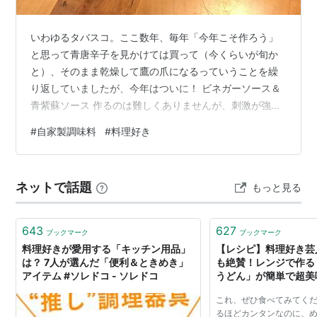
いわゆるタバスコ。ここ数年、毎年「今年こそ作ろう」
と思って青唐辛子を見かけては買って（今くらいが旬か
と）、そのまま乾燥して鷹の爪になるっていうことを繰
り返していましたが、今年はついに！ ビネガーソース＆
青紫蘇ソース 作るのは難しくありませんが、刺激が強す
ぎるので唐辛子の処理は手袋をして行います。すぐに食
#
自家製調味料
#
料理好き
べられるらしいですが、冷蔵庫で1ヶ月間熟成させるのが
良いとのこと。 これから9月半ばまで余裕ない感じなの
で、落ち着いたら米粉のピザにかけていただきたいと思
ネットで話題
もっと見る
います。
643
627
ブックマーク
ブックマーク
料理好きが愛用する「キッチン用品」
【レシピ】料理好き芸
は？ 7人が選んだ「便利＆ときめき」
も絶賛！レンジで作る
アイテム #ソレドコ - ソレドコ
うどん」が簡単で超美味
ハックブログKo's Styl
これ、ぜひ食べてみてくだ
るほどカンタンなのに、