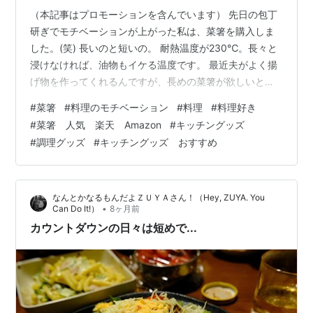
（本記事はプロモーションを含んでいます） 先日の包丁
研ぎでモチベーションが上がった私は、菜箸を購入しま
した。(笑) 長いのと短いの。 耐熱温度が230℃。長々と
浸けなければ、油物もイケる温度です。 最近夫がよく揚
げ物を作ってくれるんですが、長めの菜箸が欲しいと。
私もそろそろ菜箸がほしい＆料理モチベが爆上がり中な
#
菜箸
#
料理のモチベーション
#
料理
#
料理好き
ので、長い菜箸と短い菜箸を購入。 普段、普通の木製の
#
菜箸 人気 楽天 Amazon
#
キッチングッズ
箸を使っていたので心なしかちょっと重く感じ
#
調理グッズ
#
キッチングッズ おすすめ
る・・・。 が、木製のものと違って箸先が滑らなくてか
なり便利だということに気づきました。 結構プチプラだ
しもっと早く買っても良かったかも。 また料理モチベが
なんとかなるもんだよＺＵＹＡさん！（Hey, ZUYA. You
上がっちゃうな・・・(笑) パール金…
•
Can Do It!）
8ヶ月前
カウントダウンの日々は短めで...