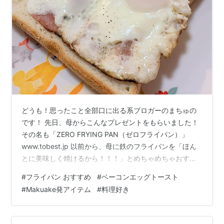
どうも！思ったこと全部口に出る系ブロガーのまちゅの
です！ 先日、母からこんなプレゼントをもらいました！
その名も「ZERO FRYING PAN（ゼロフライパン）」
www.tobest.jp 以前から、母に鉄のフライパンを「ほん
とに美味しく焼けるから！！！」とめちゃめちゃおすす
めされてたんですが でもお手入れ面倒だし…油塗って保
#
フライパン おすすめ
#
ベーコンエッグトースト
管とか虫がこわいし…くっつきやすいし…お高いし… っ
#
Makuake発アイテム
#
料理好き
て感じで、いろいろと面倒くさくてごめんなさいしてた
んですよね(:3_ヽ)_ そしたらこちらのゼロフライパンを、
なんかたまたま無料でゲットできたそうなので1つ分けて