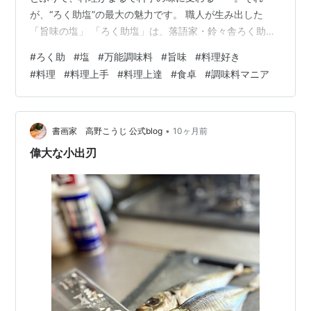
が、“ろく助塩”の最大の魅力です。 職人が生み出した
「旨味の塩」 「ろく助塩」は、落語家・鈴々舎ろく助さ
んが考案した旨味調味塩。 昆布や干し椎茸、干帆立とい
#
ろく助
#
塩
#
万能調味料
#
旨味
#
料理好き
った天然素材をブレンドし、“出汁の香りがする塩”として
#
料理
#
料理上手
#
料理上達
#
食卓
#
調味料マニア
人気を集めています。 塩なのに、塩っぽくない。 素材の
味をまろやかに引き立てる“旨味のバランス”が絶妙なんで
す。 口コミで広がる！ろく助塩が愛される5つの理由 ①
どんな料理も料亭級に変わるおにぎり、ステーキ、卵焼
•
書画家 高野こうじ 公式blog
10ヶ月前
き、天ぷら——いつも…
偉大な小出刃