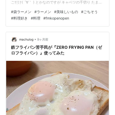
ごだけ( ´∀｀ ) とかなのですが キャベツの千切り たまご
ウインナー ニンニクの醤油漬けを2かけら 千切りにして
#
袋ラーメン
#
ラーメン
#
美味しいもの
#
ごちそう
レンチン そして ニンニク醤油を大匙一杯 いつもの お手
#
料理好き
#
料理
#
fmkopenopen
軽だから～ から 人手間かけて( ´∀｀ )(ほんの気持ち) こ
ういう 袋ラーメンでも 少し気合入れると 満足感あるん
だな。 と。 料理は好きなんだけれど 余り気を使わない
袋ラーメンなんかは 結構適…
•
machulog
9ヶ月前
鉄フライパン苦手民が『ZERO FRYING PAN（ゼ
ロフライパン）』使ってみた