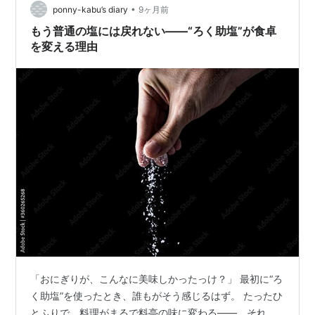
くれました。 ゼロフライパンとは？ 使ってみた感想 軽…
•
ponny-kabu’s diary
9ヶ月前
もう普通の塩には戻れない——“ろく助塩”が食卓
を変える理由
「おにぎりが、こんなに美味しかったっけ？」 最初に“ろ
く助塩”を使ったとき、誰もがそう感じるはず。 たったひ
とふりで、料理がまるで料亭の味に変わる——。それ