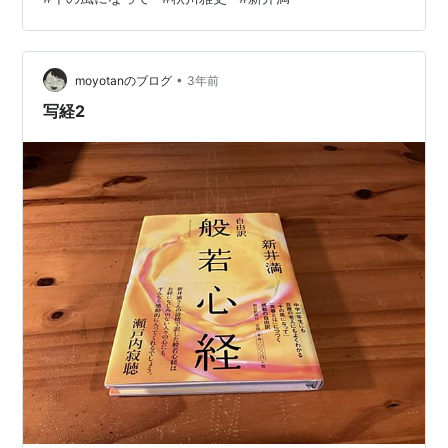
らめく雪になる朝は鳥になって あなたを目覚めさせる夜
は星になってあなたを見守る 本当に、旅立った身近な人
の魂が、見守ってくれているかのようです。 父が亡くな
•
って、初盆でのこと。 ご住職がお経を読み始めると、四
moyotanのブログ
3年前
方に開け放たれた扉から、 どこからともなく風が優しく
写経2
吹きわたりました。 ああ、い…