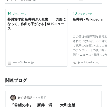
松そのものが結局生き延びることができなかった。そし
て、いまその一本松はシンボ…
14
10
ブックマーク
ブックマーク
芥川賞作家 新井満さん死去 「千の風に
新井満 - Wikipedia
なって」作曲も手がける | NHKニュー
ス
この節は検証可能な参考
されていないか、不十分で
て記事の信頼性向上にご
のテンプレートの使い方） 
満" – ニュース · 書籍 · スカラー
STAGE · NDL · dlib.jp
www3.nhk.or.jp
ja.wikipedia.org
(2022年12月) 新潟市
訓高等...
関連ブログ
•
遊心逍遥記
4ヶ月前
『希望の木』 新井 満 大和出版