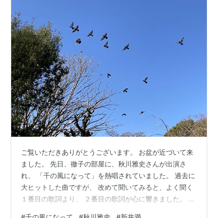
ご覧いただきありがとうございます。 お盆が近づいて来
ました。 先日、徹子の部屋に、秋川雅史さんが出演さ
れ、 「千の風になって」を熱唱されていました。 過去に
大ヒットした曲ですが、 改めて聞いてみると、よく聞く
１番目の歌詞より、 ２番目の歌詞が心に響きました。 秋
には光になって、畑にふりそそぐ冬はダイヤのようにき
#
千の風になって
#
秋川雅史
#
新井満