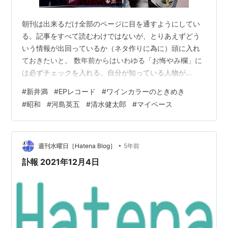
朝刊は出来るだけ全部のページに目を通すようにしてい
る。記事をすべて読むわけではないが、とりあえずどう
いう情報が出回っているか（ネタ作りに為に）頭に入れ
ておきたいと。 数年前からはいわゆる「お悔やみ欄」に
は必ずチェックを入れる。自分が知っている人物が
時々”登場”するようになったからだ。まだまだ同世代の人
#
新井満
#
EPレコード
#
ワインカラーのときめき
物は少ないが自分が、過去に好きだった自分より年上の
#
昭和
#
河島英五
#
清水健太郎
#
マイペース
有名人の名前を見るたびに、記憶がよみがえって来る。
有名人でも晩年は人知れず静かに暮らし話題にも上らな
いことが多く、結果的にお悔やみ欄が最新で最後の記事
となる（かなりの有名人はその後TVなどで追悼番組が組
•
週刊水曜日［Hatena Blog］
5年前
まれたりもするが）。 そして新井満氏は一昨日7…
訃報 2021年12月4日