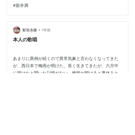
川賞作家 新井満さん死去 「千の風になって」作曲も手が
#
新井満
ける | おくやみ | NHKニュース 新井満さん死去、７５歳
「千の風になって」作曲、芥川賞作家：時事ドットコム
芥川賞作家の新井満さん死去 「千の風になって」の訳詞
•
と作曲：朝日新聞デジタル 新井満さん死去 「千の風にな
駅前糸脈
1年前
って」訳詞・作曲 75歳：東京新聞 …
本人の歌唱