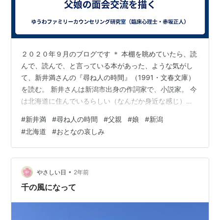
２０２０年９月のブログです ＊ 本棚を眺めていたら、読
んで、読んで、と言っている本があった、ような気がし
て、新井満さんの『尋ね人の時間』（1991・文春文庫）
を読む。 新井さんは新潟市出身の作詞家で、小説家。 今
は北海道に住んでいるらしい（なんだか身近な感じ）。
『尋ね人の時間』は１９８８年の芥川賞受賞作。 おそら
#
新井満
#
尋ね人の時間
#
父親
#
娘
#
新潟
く２０数年ぶりに読んだが、例によって、当然、あらす
#
北海道
#
おとなの哀しみ
じも忘れていて、新刊同様に読む。 これがなかなかい
い。 落ちついたおとなの小説という感じ。 びっくりした
のだが（一度読んでいて、びっくりした、もないが）、
離婚で別れた小学生の娘との面会交流の場面が出てく
•
やさしい日
2年前
る。 面会交流の場面が出てくる小…
千の風になって