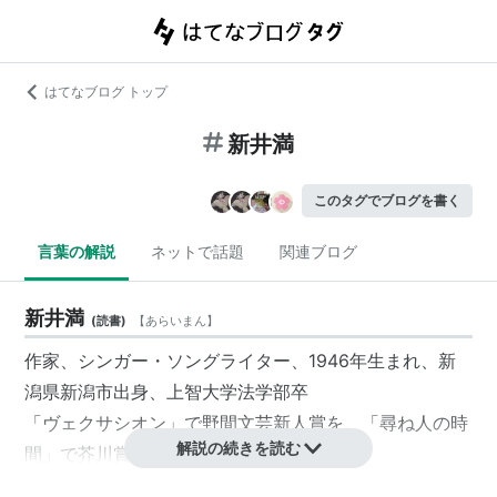
はてなブログ トップ
新井満
このタグでブログを書く
言葉の解説
ネットで話題
関連ブログ
新井満
(
読書
)
【
あらいまん
】
作家、シンガー・ソングライター、1946年生まれ、新
潟県新潟市出身、上智大学法学部卒
「ヴェクサシオン」で野間文芸新人賞を、「尋ね人の時
解説の続きを読む
間」で芥川賞を受賞