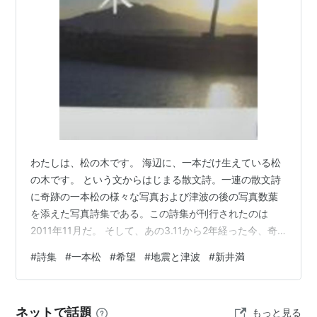
ピーターラビット紀行（2002）
ISBN:4309015069
千の風になって（2003）
ISBN:4062121247
結婚おめでとう（2004）
ISBN:4569637965
死んだら風に生まれかわる（2004）
ISBN:4309016642
死んだら星に生まれかわる（2004）
ISBN:4309016901
わたしは、松の木です。 海辺に、一本だけ生えている松
の木です。 という文からはじまる散文詩。一連の散文詩
に奇跡の一本松の様々な写真および津波の後の写真数葉
を添えた写真詩集である。この詩集が刊行されたのは
2011年11月だ。 そして、あの3.11から2年経った今、奇
跡の一本松そのものにも劇的な変化が起きている。江戸
#
詩集
#
一本松
#
希望
#
地震と津波
#
新井満
時代に防潮林として松が植えられ、高田松原として、2キ
ロメートルにわたって約７万本のクロマツ・アカマツが
連なっていたそうだ。それが、2011.3.11の震災と津波
ネットで話題
もっと見る
で、たった一本の松が奇跡的に残った。その奇跡の一本