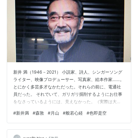
新井 満（1946－2021） 小説家、詩人、シンガーソング
ライター、映像プロデューサー、写真家、絵本作家……。
とにかく多芸多才なかただった。それらの前に、電通社
員だった。 それでいて、ガリガリ掘削するようにお仕事
をなさっているようには、見えなかった。（実際は大車
輪のご多忙だっただろうに。）つまり、お洒落なかただ
#
新井満
#
森敦
#
月山
#
般若心経
#
色即是空
った。 小説家としてデビューしたころ、電通社員として
「環境ビデオ」の企画を提出して、ボツになったなんぞ
と、おっしゃっておられた。そんなもの、まだ世の中の
•