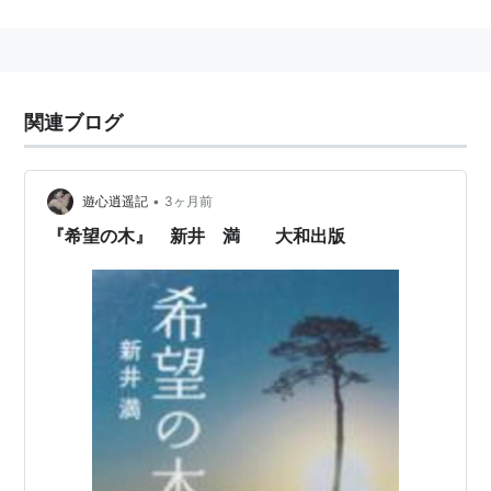
amazon:新井満
主な著作
ヴェクサシオン（1987）
ISBN:4163099700
、
関連ブログ
ISBN:4167543028
、
ISBN:4797490691
サンセット・ビーチ・ホテル（1988）
ISBN:4163104003
、
ISBN:4167543036
•
遊心逍遥記
3ヶ月前
尋ね人の時間（1988）
ISBN:4163104801
、
『希望の木』 新井 満 大和出版
ISBN:416754301X
カフカの外套（1991）
ISBN:4163128905
朝のパンセ（1993）
ISBN:4484922207
エッフェル塔の黒猫（1999）
ISBN:4062096609
星になったサン=テグジュペリ（2000）
ISBN:4890361065
黒い傷のある部屋（2000）
ISBN:4087744949
カメラマンと犬（2002）
ISBN:4087745805