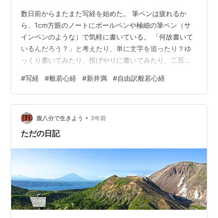
数日前からまたまた写経を始めた。 筆ペンは疲れるか
ら、1cm方眼のノートにボールペンや極細の筆ペン（サ
インペンのような）で気軽に書いている。 「何故書いて
いるんだろう？」と考えたり、単に文字を追ったり？ゆ
っくり書いてみたり、投げやりに書いてみたり、二百数
十字を書く間には様々な思考や指先の運動が交錯する。
#
写経
#
般若心経
#
新井満
#
自由訳般若心経
久々の写経だったので、手本が見当たらず、ネットで
「般若心経」を検索して前に置いて書いた。暗誦できる
字はそのまま書いたり、ネットの文字を追ったり・・・
•
今日は新井満著「自由訳般若心経」を引っ張り出してき
腹八分で生きよう
3年前
て、自由訳も読んだりしながら写経した。 裏帯に『何百
ただの日記
回読経してもよくわからなかった謎が、ついに…