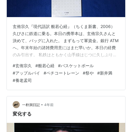
玄侑宗久『現代語訳 般若心経』（ちくま新書、2006）
久びさに鉄道に乗る。本日の携帯本は、玄侑宗久さんと
決めて、バッグに入れた。 まずもって軍資金。銀行 ATM
へ。年末年始の諸雑費用意にはまだ早いか。本日の経費
のみ引出す。 私鉄はともかく山手線はじつに久しぶり。
玄侑宗久さんの続きを読む。どうやら「空」のイメージ
#
玄侑宗久
#
般若心経
#
バスケットボール
を想いうかべられるかいなかが、第一歩なのだな。新井
#
アップルパイ
#
ペチコートレーン
#
祭や
#
新井満
満さんが強調しておられた点と、まったく同じだ。 西日
#
養老孟司
暮里まではあっという間だ。窓外を少しは観ておくんだ
ったかと、かすかに後悔する。 母校は大工事中。正門前
に立つ。かつてはこゝを何百回となく出入りした。六十
年前から五十五年前にかけてだ。…
•
一朴洞日記
4年前
変化する