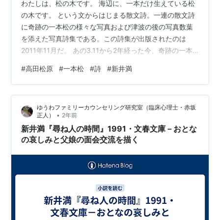
わたしは、松の木です。 海辺に、一本だけ生えている松
の木です。 という文からはじまる散文詩。一連の散文詩
に奇跡の一本松の様々な写真および津波の後の写真数葉
を添えた写真詩集である。この詩集が出版されたのは
2011年11月だ。 あの3.11から2年経った今、奇跡の一本
松そのものにも劇的な変化が起きている。 江戸時代に防
#
高田松原
#
一本松
#
詩
#
新井満
潮林として松が植えられ、高田松原として、2キロメート
ルにわたって約７万本のクロマツ・アカマツが連なって
いたそうだ。それが、2011.3.11の震災と津波で、たった
ゆうわファミリーカウンセリング研究室（臨床心理士・赤坂
一本の松が奇跡的に残った。その奇跡の一本松そのもの
•
正人）
2年前
が結局生き延びることができなかった。そして、いまそ
新井満『尋ね人の時間』1991・文春文庫－おとな
の一本松はシンボルとし…
の哀しみと父娘の面会交流を描く