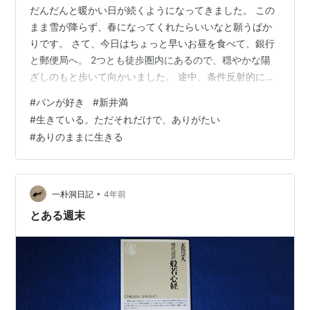
だんだんと暖かい日が続くようになってきました。 この
まま雪が降らず、春になってくれたらいいなと願うばか
りです。 さて、今日はちょっと早いお昼を食べて、銀行
と郵便局へ。 2つとも徒歩圏内にあるので、穏やかな陽
ざしのもと歩いて向かいました。 途中、条件反射的に小
さなパン屋さんに寄りました。 今日はノーマネーデーに
#
パンが好き
#
新井満
しようと思っていたのに、ここの前を通ると 店に入らず
#
生きている。ただそれだけで、ありがたい
にはいられません。 いつも買うのはハンバーガーとあん
#
ありのままに生きる
ドーナツ。 これが絶品です。 あんドーナツはおやつに。
ハンバーガーは夜食べよう。 その後、銀行と郵便局に行
き、帰りにまた寄り道しました。 図書館です。 不定期に
本を借りることがあるので…
•
一朴洞日記
4年前
とある週末