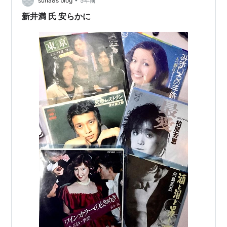
どこにもない、突飛な発想だった。主題となる被写体も
suna8’s blog
5年前
ない、頭も尻尾もない垂れ流しの環境映像など、商品に
新井満 氏 安らかに
なるはずがないと、だれもが思い込ん…