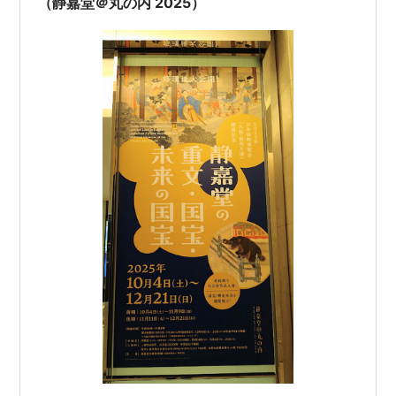
（静嘉堂＠丸の内 2025）