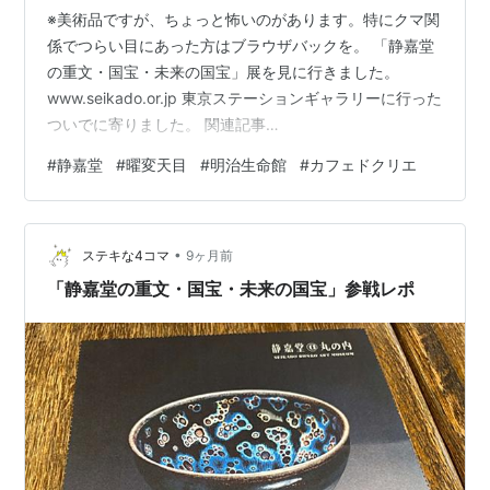
※美術品ですが、ちょっと怖いのがあります。特にクマ関
係でつらい目にあった方はブラウザバックを。 「静嘉堂
の重文・国宝・未来の国宝」展を見に行きました。
www.seikado.or.jp 東京ステーションギャラリーに行った
ついでに寄りました。 関連記事
pompomtanupi.hatenablog.com どちらも丸の内側にあ
#
静嘉堂
#
曜変天目
#
明治生命館
#
カフェドクリエ
るので、寄りやすい。 東京駅からとことこ歩いている
と、ティファニー丸の内店が見えました。 ん？ ( ,,`･ω･´)
ﾝﾝﾝ？ 時計担いでるの・・・アトラスじゃね？ 後で調べ
•
るとやっぱりアトラスでした！ ギリシャ神話で天空を支
ステキな4コマ
9ヶ月前
えているおじさん（お兄さん？）です。 大阪万博…
「静嘉堂の重文・国宝・未来の国宝」参戦レポ