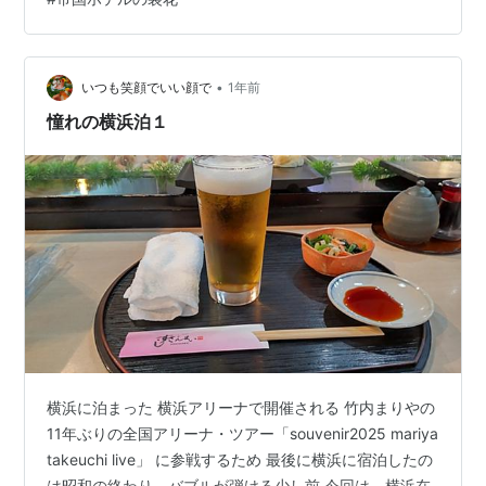
密」。 曜変は、天目と呼ばれる抹茶茶碗のなかでも最上
のもので、国宝に指定されているらしい。この曜変天目
の模様は、茶碗を焼くときの窯のなかの空気や温度、釉
薬や土の鉄分の微妙な作用で偶然に生ま…
•
いつも笑顔でいい顔で
1年前
憧れの横浜泊１
横浜に泊まった 横浜アリーナで開催される 竹内まりやの
11年ぶりの全国アリーナ・ツアー「souvenir2025 mariya
takeuchi live」 に参戦するため 最後に横浜に宿泊したの
は昭和の終わり、バブルが弾ける少し前 今回は、横浜在