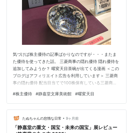
気づけば株主優待の記事ばかりなのですが・・・またま
た優待を使ってきた話。 三菱商事の隠れ優待 隠れ優待を
追加してみようか？ 曜変天目茶碗が出てくる漫画 ＜この
ブログはアフィリエイト広告を利用しています＞ 三菱商
事の隠れ優待 配当目当てで100株保有している三菱商
事。 こちらはオフィシャルな株主優待はありませんが、
#
株主優待
#
静嘉堂文庫美術館
#
曜変天目
所謂”隠れ優待”として丸の内にある、静嘉堂文庫美術館の
チケットが送られてきていました。 こちらは、1株でも保
有していれば貰えるようです。 この美術館で有名なの
•
は、国宝の曜変天目茶碗。 「器の中に宇宙が見える」、
たぬちゃんの怠惰な日常
9ヶ月前
世界に3つしか残存していないというなんかすごいヤツ。
「静嘉堂の重文・国宝・未来の国宝」展レビュー
ja.wikiped…