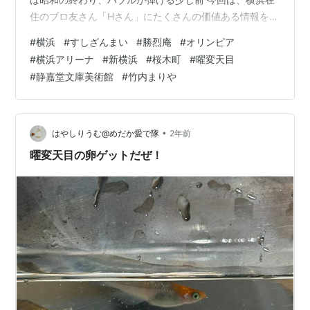
住のブロ友さん「Hさん」にたくさんの価値ある情報をい
ただきました それは、厚かましくも僕が「Hさん」にブ
#
横浜
#
すしざんまい
#
勝烈庵
#
オリンピア
ログでおねだりしたから お陰様で憧れの横浜の魅力を再
#
横浜アリーナ
#
新横浜
#
桜木町
#
曜変天目
発見出来た素晴らしい旅になりました やっぱり横浜は文
#
静嘉堂文庫美術館
#
竹内まりや
明開化発祥の地 レトロな歴史的な建造物が多い異国情緒
たっぷりの魅力的な街でした 「Hさん」本当にありがと
うございました 十分に非日常を味わうこと…
•
はやしりうむ@めだか愛で隊
2年前
曜変天目の卵ゲットだぜ！