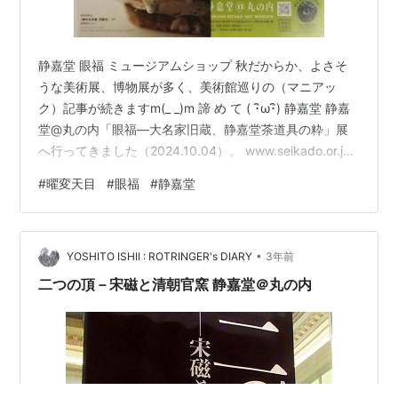
静嘉堂 眼福 ミュージアムショップ 秋だからか、よさそ
うな美術展、博物展が多く、美術館巡りの（マニアッ
ク）記事が続きますm(_ _)m 諦 め て ( ･ิω･ิ) 静嘉堂 静嘉
堂@丸の内「眼福―大名家旧蔵、静嘉堂茶道具の粋」展
へ行ってきました（2024.10.04）。 www.seikado.or.jp
実は前の出光美術館と同じ日に行きました。
#
曜変天目
#
眼福
#
静嘉堂
pompomtanupi.hatenablog.com はしごです(;´д｀) どう
しても見たいものがあり、いずれ行こうと思ってはいま
したが、美術館同士がかなり近いのに気づいたのです( ｰ
•
`дｰ´)ｷﾘｯ 出光の帰りにね(;''∀'') 明治生命館に…
YOSHITO ISHII : ROTRINGER's DIARY
3年前
二つの頂－宋磁と清朝官窯 静嘉堂＠丸の内