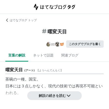
はてなブログ トップ
曜変天目
このタグでブログを書く
言葉の解説
ネットで話題
関連ブログ
曜変天目
(
アート
)
【
ようへんてんもく
】
茶碗の一種。国宝。
日本には３点しかなく、現代の技術では再現不可能とい
われる。
解説の続きを読む