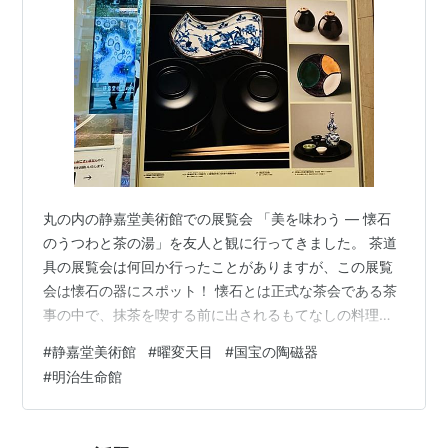
丸の内の静嘉堂美術館での展覧会 「美を味わう ― 懐石
のうつわと茶の湯」を友人と観に行ってきました。 茶道
具の展覧会は何回か行ったことがありますが、この展覧
会は懐石の器にスポット！ 懐石とは正式な茶会である茶
事の中で、抹茶を喫する前に出されるもてなしの料理、
その後の濃茶・薄茶を美味しく味わうため、空腹を和ら
#
静嘉堂美術館
#
曜変天目
#
国宝の陶磁器
げ、心身を整える食事では、 一品ずつ出来立ての料理が
#
明治生命館
運ばれ、料理にあわせて多種多様な器が使用されます。
折敷というお盆、ご飯、汁物、の黒漆塗りと共に出され
る器は色が奇麗に映えます♪ 仁阿弥道八の色絵菊文八角鉢