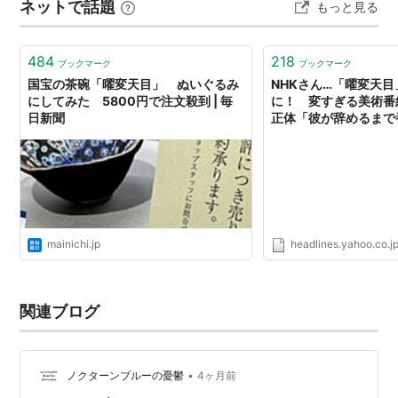
ネットで話題
もっと見る
の色の鮮やかなこと☆ 色も形も様々、日本のみならず諸
外国から輸入された多種多様なう…
484
218
ブックマーク
ブックマーク
国宝の茶碗「曜変天目」 ぬいぐるみ
NHKさん…「曜変天
にしてみた 5800円で注文殺到 | 毎
に！ 変すぎる美術番
日新聞
正体「彼が辞めるまで
（withnews） - Ya
mainichi.jp
headlines.yahoo.co.j
関連ブログ
•
ノクターンブルーの憂鬱
4ヶ月前