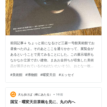
前回記事↓ ちょっと前になるけど三菱一号館美術館でお
昼食べたのよ。そのあとここを通りかかって、展覧会が
あるということで見てみることにした。この展示場所も
なかなか立派で古い建物。まあお金持ちが収集した美術
品が展示されているのね(だいたいそう)。 おとな一枚
1,500円。全体は30分〜1時間あれば間違いなく見終わる
#
美術館
#
博物館
#
曜変天目
#
エッセイ
ボリューム。食後の腹ごなしにちょうどいいわ。中に入
ると、あらゆる博覧会に出たお品が並ぶわ。キャプショ
ンには「重要美術品」「未来の国宝」「修復後初公開」
•
などのアイコンがついて盛り上がっている。 スタート
犬も歩けば（棒にあたる）
1年前
は、立派なニワトリの屏風だわ。かなり緻密に描いてあ
国宝・曜変天目茶碗を見に、丸の内へ
る。ほかは松と滝と馬と崖が書いてある掛…