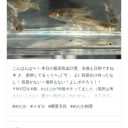
こんばんは〜！ 本日の最高気温21度、水換え日和ですね
☀️ さ、産卵してるぅう〜_:(´ཀ`」 ∠): 容器分け待ったな
し！ 容器がない！場所もない！よしポチろう！！
↑NV22を4個、わけぷか16個ポチってました（場所は考
えないことに） 暖かい地方はこれだから…。 さてさて今
をときめく曜変天目さんの卵をヤフオクったよヾ(´・
#
めだか
#
メダカ
#
曜変天目
#
めだか飼育
∀・)ﾉ おまけのミジンコ、ゾウリムシもありがとうござ
います！ 実は出品者様が信用できるってだけで買ったの
で、曜変天目が黒いことしかわからない|ω･`) ↑今すぐ返