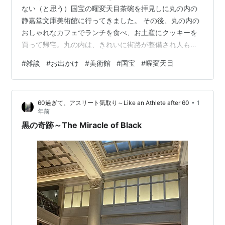
ない（と思う）国宝の曜変天目茶碗を拝見しに丸の内の
静嘉堂文庫美術館に行ってきました。 その後、丸の内の
おしゃれなカフェでランチを食べ、お土産にクッキーを
買って帰宅。丸の内は、きれいに街路が整備され人も少
ないので、週末のんびりお出かけするには良いところか
#
雑談
#
お出かけ
#
美術館
#
国宝
#
曜変天目
もしれません。物価は高いけど。 静嘉堂文庫美術館「黒
の奇跡・曜変天目の秘密」展 ということで、朝、投票に
言った後、東京・丸の内に出発。日差しが強く、東京駅
•
60過ぎて、アスリート気取り～Like an Athlete after 60
1
から街路樹やビルの影を伝って歩いて美術館のある明治
年前
生命館に到着。 12〜13世紀に中国で作られた曜変天目茶
黒の奇跡～The Miracle of Black
碗。現存するものは世界に3個しかなく、…