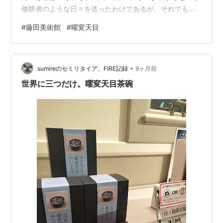
修験者のような日々を送ったわけであるが、それでも見
ることが叶わなかった国宝があった。 それは、曜変天目
#
藤田美術館
#
曜変天目
茶碗である。 制作自体は宋代の中国だが、その後日本に
伝わり、室町時代にはすでに唐物（中国伝来の物）の中
でも最高峰と位置づけられていたと伝わっている。そん
•
な経緯もさることながら、真作と認められた世界で3つし
sumireのセミリタイア、FIRE記録
9ヶ月前
かない曜変天目が、3つとも日本にあるという事実。そし
世界に三つだけ。曜変天目茶碗
て、静嘉堂文庫（東京）と藤田美術館（…