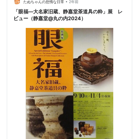
•
してきてください 孵化するの楽しみだなぁ〜！ グリーン
たぬちゃんの怠惰な日常
2年前
ウォーター信者のため、横見したくても何もわからない
「眼福―大名家旧蔵、静嘉堂茶道具の粋」展 レ
辛さ…
ビュー（静嘉堂@丸の内2024）