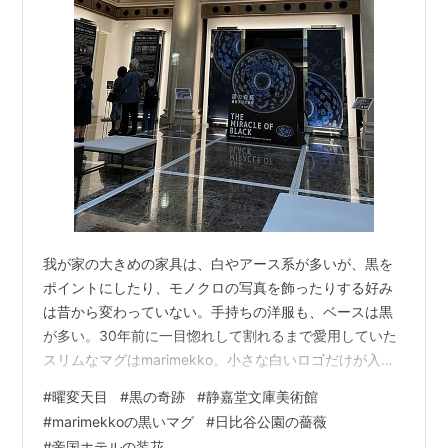
我が家の大きめの家具は、白やアース系が多いが、黒を
ポイントにしたり、モノクロの写真を飾ったりする好み
は昔から変わっていない。手持ちの洋服も、ベースは黒
が多い。30年前に一目惚れして割れるまで愛用していた
スリムなマグはmarimekko。小さな白いロゴだけが入っ
た黒一色で、子育てと仕事で多忙だった頃の珈琲タイム
#
曜変天目
#
黒の奇跡
#
静嘉堂文庫美術館
を演出してくれた。 なので、このタイトルには惹きつけ
#
marimekkoの黒いマグ
#
日比谷公園の薔薇
られた。静嘉堂文庫美術館～「黒の奇跡・曜変天目の秘
#
帝国ホテルの装花