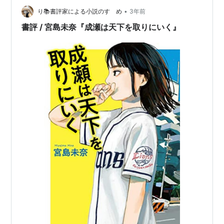
•
稿されましたとさ。 …ネタにされました。探さないでく
り📚書評家による小説のすゝめ
3年前
ださいね。 さて今回はずっと止まっていた書店員時代の
書評 / 宮島未奈『成瀬は天下を取りにいく』
本について。 do…