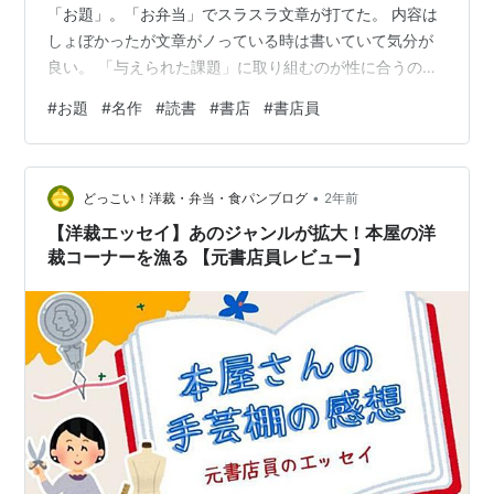
「お題」。「お弁当」でスラスラ文章が打てた。 内容は
しょぼかったが文章がノっている時は書いていて気分が
良い。 「与えられた課題」に取り組むのが性に合うのか
も？ …要は楽しかったので今週もお題に挑戦してみた
#
お題
#
名作
#
読書
#
書店
#
書店員
よ、というだけの話です。 今週は「名作」。 少なくとも
グループ「読書の会」に所属していますので名作、と感
じた本を紹介したい。 よかったらお付き合いください。
•
いつも読んでくださり、ありがとうございます。 「名
どっこい！洋裁・弁当・食パンブログ
2年前
作」とは。 すぐれた作品。 名高い作品。 と、グーグル
【洋裁エッセイ】あのジャンルが拡大！本屋の洋
先生がおっしゃっていま…
裁コーナーを漁る 【元書店員レビュー】