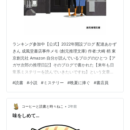
ランキング参加中【公式】2022年開設ブログ 配達あかず
きん 成風堂書店事件メモ (創元推理文庫) 作者:大崎 梢 東
京創元社 Amazon 自分が読んでいるブログのひとつ【ア
ガサ次郎の推理日記】そのブログで書かれた【来年も日
常系ミステリーを読んでいきたいですね】という文章を
読んだ時、大崎梢さんの「配達あかずきん」が頭に浮か
#
読書
#
小説
#
ミステリー
#
晩夏に捧ぐ
#
書店員
びました。というのも、この本は書店で起きた問題を
［書店員の杏子とアルバイトの多絵］が解決するという
日常系ミステリーが５本編集されています。なので、
•
『年始の空いた時間で軽く読むにはちょうどいいか
コーヒーと読書と時々ねこ
2年前
も？』と思って本棚にある「配達あかずきん」を探して
味をしめて…
いたら大崎さんの本がもう１冊出て…