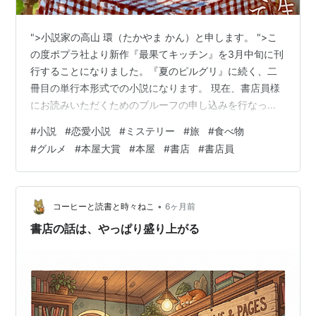
">小説家の高山 環（たかやま かん）と申します。 ">こ
の度ポプラ社より新作『最果てキッチン』を3月中旬に刊
行することになりました。『夏のピルグリ』に続く、二
冊目の単行本形式での小説になります。 現在、書店員様
にお読みいただくためのプルーフの申し込みを行なって
おります。 『最果てキッチン』は、生きる希望を失った
#
小説
#
恋愛小説
#
ミステリー
#
旅
#
食べ物
料理人が旅に出て、素敵な食材と人々に会い、再生して
#
グルメ
#
本屋大賞
#
本屋
#
書店
#
書店員
いく物語です。妻が残した箱の鍵を見つけるために、妻
が撮影した場所を探して、九州の地を車で巡ります。料
理と旅、そこに謎が合わさった、心に沁みる物語ができ
たとと自負しております。 前作から一年半の時間をかけ
•
コーヒーと読書と時々ねこ
6ヶ月前
て、じっくり煮込んだシチューのよう…
書店の話は、やっぱり盛り上がる