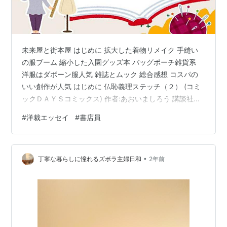
未来屋と街本屋 はじめに 拡大した着物リメイク 手縫い
の服ブーム 縮小した入園グッズ本 バッグポーチ雑貨系
洋服はダボーン服人気 雑誌とムック 総合感想 コスパの
いい創作が人気 はじめに 仏恥義理ステッチ（２） (コミ
ックＤＡＹＳコミックス) 作者:あおいましろう 講談社
Amazon 元中型書店員で洋裁を含めたコミック・児童・
#
洋裁エッセイ
#
書店員
実用書コーナーを担当してましたが、その時は針もミシ
ンすら持ってなかった時の私です。 もっと手芸ユーザー
の気持ちを汲んで魅力的な棚を作ったらと後悔もかね
•
て、本屋の手芸コーナーレポート。 拡大した着物リメイ
丁寧な暮らしに憧れるズボラ主婦日和
2年前
ク 型紙いらずの着物リメイク 1枚の着物でセットアップ:
着物地使い…