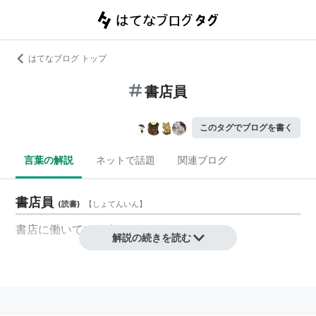
はてなブログ トップ
書店員
このタグでブログを書く
言葉の解説
ネットで話題
関連ブログ
書店員
(
読書
)
【
しょてんいん
】
書店に働いている人々のこと
解説の続きを読む