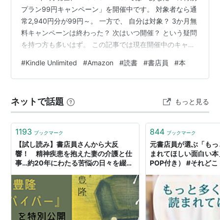
プラン99円キャンペーン」を開催中です。 対象者なら通
常2,940円分が99円～。 一方で、 自分は対象？ 3か月無
料キャンペーンは終わった？ 次はいつ開催？ という疑問
を持つ方も多いはず。 この記事では現在開催中のキャン
ペーンと、99円キャンペーンの最新状況、対象条件まで
#
Kindle Unlimited
#
Amazon
#
読書
#
書店員
#
本
まとめて解説します。 ゴリ部長僕はKindle Unlimitedは大
型キャンペーンが来るたびに登録・解約を繰り返してき
た。何度もキャンペーンを利用できるので、皆さんも確
ネットで話題
もっと見る
認してみて！ ▶2026年8月開催中のKindle Unlimitedキャ
ンペーンを…
1193
844
ブックマーク
ブックマーク
【試し読み】書店員さんから大反
元書店員が選ぶ「もっ
響！ 精神疾患を抱えた妻の介護と仕
まれてほしい面白い本
事…約20年にわたる苦悩の日々を綴っ
POP付き） #それどこ 
た傑作ルポ『妻はサバイバー』｜朝日
新聞出版さんぽ