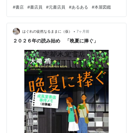
だ本についてお話いたします。 本自体は依然も紹介して
#
書店
#
書店員
#
元書店員
#
あるある
#
本屋図鑑
いたのですが、関連本で読みたい本も見つけたので一緒
にお話しさせてください。 doic0330.hatenablog.com
それでは良かったら読んでみてください。 書店員あるあ
•
ると書店員同士だと盛り上がる話 書店員同士で盛り上が
はぐれの徒然なるままに（仮）
7ヶ月前
った一冊『本屋図鑑』 書店員あるある 最近見つけ…
２０２６年の読み始め 「晩夏に捧ぐ」