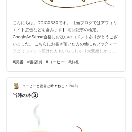
こんにちは。DOIC0330です。 【当ブログではアフィリ
エイト広告などを含みます】 前回記事の検定、
GoogleAdSense合格にお祝いのコメントありがとうござ
いました。 こちらにお書き頂いた方の他にもブックマー
クよりコメント頂けた方もいらっしゃり大変嬉しかった
です。 合わせてお礼申し上げます。 本日の高知は日中晴
#
読書
#
書店員
#
コーヒー
#
お礼
れて暖かでした。調子に乗ってアイスコーヒーにしたら
冷えました… アイスにするにはまだ少し早かったようで
す。 コーヒーサクラさんの「グァテマラロハ」美味しか
•
ったです！ この次にでも詳しく書きますね。 ※リンク貼
コーヒーと読書と時々ねこ
2年前
らせていただきます。 ところで雑多に書き散らしており
当時の本③
ますが、「コーヒー」…