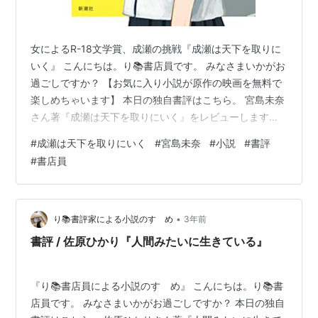
女によるR-18文学賞、成瀬の挑戦『成瀬は天下を取りに
いく』 こんにちは。り📚書店員です。 みなさまいかがお
過ごしですか？ 【お気に入り小説が原作の映画を無料で
楽しめちゃいます】 本日の独自書評はこちら。 宮島未奈
さん著『成瀬は天下を取りにいく』をレビューします。
『成瀬は天下を取りにいく』は新潮社さんより刊行され
#
成瀬は天下を取りにいく
#
宮島未奈
#
小説
#
書評
ました。 2023年の「女による女のためのR-18文学賞」
#
書店員
受賞作です。 成瀬は天下を取りにいく 作者:宮島未奈 新
潮社 Amazon 成瀬は天下を取りにいく [ 宮島 未奈 ]価格:
1705 円楽天で詳細を見る 読者のフックとなるものは 話
題を生む小説には必ず「読者のフック」となる…
•
り📚書評家による小説のすゝめ
3年前
書評 / 佐原ひかり『人間みたいに生きている』