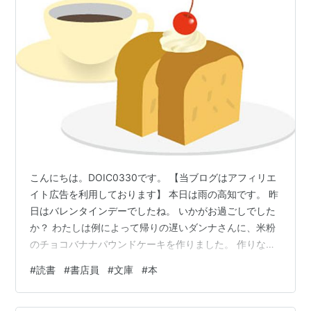
こんにちは。DOIC0330です。 【当ブログはアフィリエ
イト広告を利用しております】 本日は雨の高知です。 昨
日はバレンタインデーでしたね。 いかがお過ごしでした
か？ わたしは例によって帰りの遅いダンナさんに、米粉
のチョコバナナパウンドケーキを作りました。 作りなが
ら氷結タイムだったのですがいい感じになり味見用に切
#
読書
#
書店員
#
文庫
#
本
り分けたケーキを食べ、コタツで寝落ちしておりました
（割といつも？） するとケーキが食べられていたことが
衝撃だったようで帰ってきたダンナさんにFacebookに投