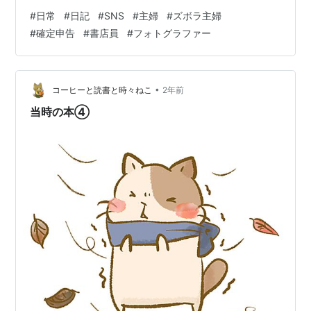
が・・・。 でも、なかなか完食をやめられない私。 今日
#
日常
#
日記
#
SNS
#
主婦
#
ズボラ主婦
はすっごくマクドナルドのシャカシャカポテトが 食べた
#
確定申告
#
書店員
#
フォトグラファー
くなったのですが、 なんとか買いにいかず、 ちょっとし
たおつまみで お腹を満たしました←食べてる マクドナル
ドよりマシなはず。 こんなに完食をしていたら 痩せられ
るわけないのですが、 やめられぬ・・・。 でも、生理前
•
コーヒーと読書と時々ねこ
2年前
だから仕方が…
当時の本④