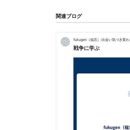
出版社/メーカー:
文藝春秋
発売日:
1990/05
メディア:
単行本
関連ブログ
クリック
: 13回
この商品を含むブログ (3件) を見る
fukugen（福言）:出会い気づき変
戦争に学ぶ