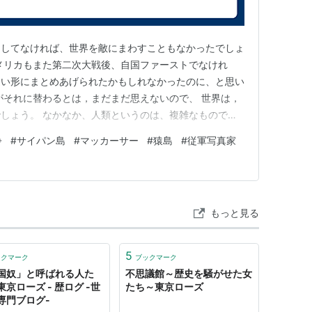
トしてなければ、世界を敵にまわすこともなかったでしょ
メリカもまた第二次大戦後、自国ファーストでなけれ
近い形にまとめあげられたかもしれなかったのに、と思い
がそれに替わるとは，まだまだ思えないので、 世界は，
しょう。 なかなか、人類というのは、複雑なもので、
と欲など、 なによりも個人と集団，組織となると うま
争
#
サイパン島
#
マッカーサー
#
猿島
#
従軍写真家
を得ません。 過去に学ぶ、その過去は常に書き換えら
うして新しい事実、新た…
もっと見る
5
ックマーク
ブックマーク
国奴」と呼ばれる人た
不思議館～歴史を騒がせた女
京ローズ - 歴ログ -世
たち～東京ローズ
専門ブログ-