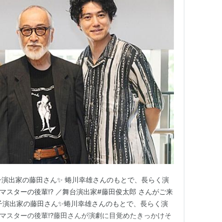
子演出家の藤田さん✨ 蜷川幸雄さんのもとで、長らく演
マスターの後輩⁉ ／舞台演出家#藤田俊太郎 さんがご来
a＼売れっ子演出家の藤田さん✨蜷川幸雄さんのもとで、長らく演
マスターの後輩⁉藤田さんが演劇に目覚めたきっかけそ