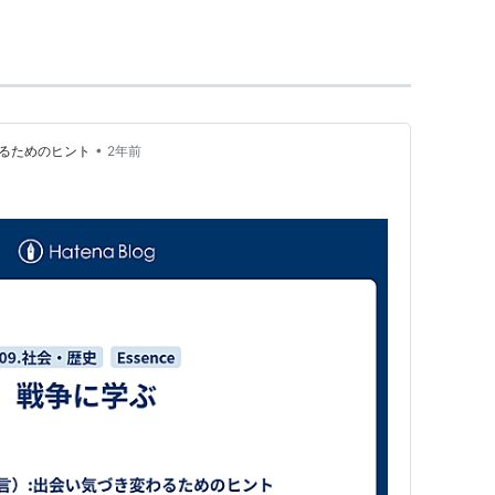
•
わるためのヒント
2年前