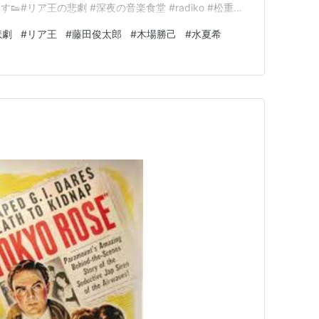
#リア王の悲劇 #深夜の音楽食堂 #radiko #松重豊
夜の音楽食堂」 (@FM847yashoku) 2024年8月27
悲劇
#
リア王
#
藤田俊太郎
#
木場勝己
#
水夏希
024/8/27(火) 24:30-…