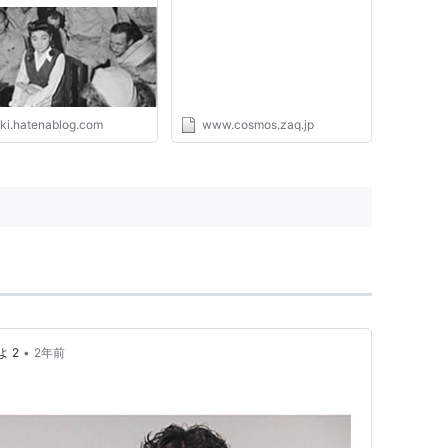
eki.hatenablog.com
www.cosmos.zaq.jp
•
 2
2年前