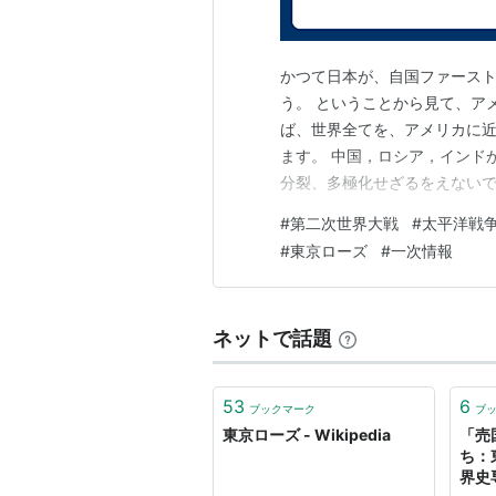
かつて日本が、自国ファース
う。 ということから見て、ア
ば、世界全てを、アメリカに
ます。 中国，ロシア，インド
分裂、多極化せざるをえないで
理想と現実、理性と感情、福祉
#
第二次世界大戦
#
太平洋戦
くを使えないものだと思わざる
#
東京ローズ
#
一次情報
れてきているのですから、 こ
ネットで話題
53
6
ブックマーク
ブ
東京ローズ - Wikipedia
「売
ち：東
界史