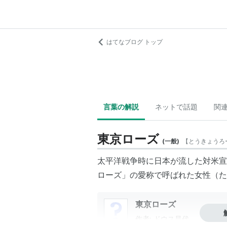
はてなブログ トップ
言葉の解説
ネットで話題
関
東京ローズ
(
一般
)
【
とうきょうろ
太平洋戦争時に日本が流した対米宣
ローズ」の愛称で呼ばれた女性（た
東京ローズ
作者:
ドウス昌代