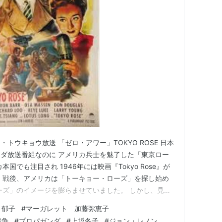
トウキョウ放送 「ゼロ・アワー」TOKYO ROSE 日本
ダ放送番組なのに アメリカ兵士を魅了した「東京ロー
国でも注目され 1946年には映画『Tokyo Rose』が
 戦後、アメリカは「トーキョー・ローズ」を探し始め
ーズ」のイメージを膨らませていました。 しかし、見つ
子」でした。 「東京ローズ」複数名いたとされました
・郁子
#
マーガレット 加藤弥恵子
認めたのは、彼女ひとりでした。 現実は残酷です。 これ
戦争
#
プロパガンダ
#
上坂冬子
#
ジョン・レノン