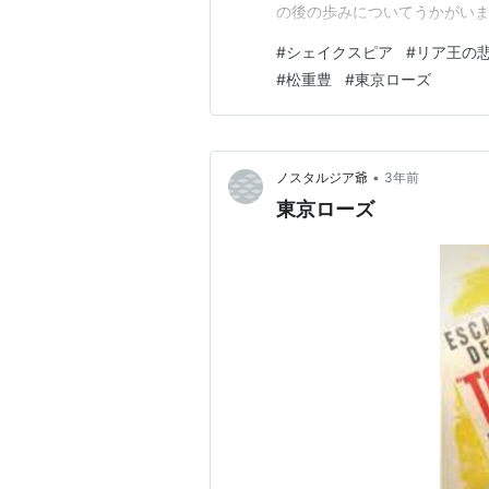
の後の歩みについてうかがいます
— 【公式】松重豊 FMヨコハマ「深
#
シェイクスピア
#
リア王の
日 📌深夜の音楽食堂 ＦＭヨコハマ 2
#
松重豊
#
東京ローズ
•
ノスタルジア爺
3年前
東京ローズ