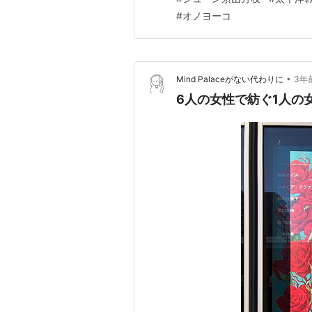
が、あの「東京ローズ」な…
#
オノヨーコ
•
Mind Palaceがない代わりに
3年
6人の女性で紡ぐ1人の女