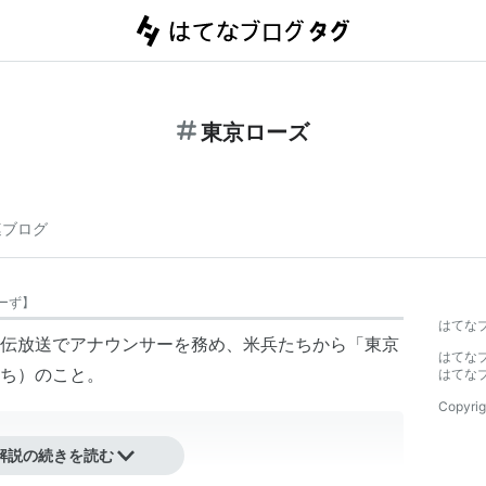
東京ローズ
連ブログ
ーず
】
はてな
伝放送でアナウンサーを務め、米兵たちから「東京
はてな
ち）のこと。
はてな
Copyrig
解説の続きを読む