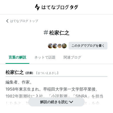
はてなブログ トップ
松家仁之
このタグでブログを書く
言葉の解説
ネットで話題
関連ブログ
松家仁之
(
読書
)
【
まついえまさし
】
編集者、作家。
1958年東京生まれ。早稲田大学第一文学部卒業後、
1982年新潮社に入社。「小説新潮」「SINRA」を担当
解説の続きを読む
したあと、1998年「新潮クレスト・ブックス」を企
画、創刊。2002年「考える人」を創刊。2006年からは