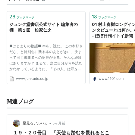
26
18
ブックマーク
ブックマーク
ジュンク堂書店公式サイト 編集者の
01 村上春樹ロングイン
棚 第１回 松家仁之
ンタビューとは何か。
- ほぼ日刊イトイ新聞
■はじまりの物語■ 本を、読む。 この本好き
だな、と特別心に残る本のあとがきに、決ま
って同じ編集者への謝辞がある、そんな経験
はありますか？ まるで、次に自分が何を読む
かわかっているように、「その人」は私を待
ち構えている。 もう逃げられない！ ジュン
www.junkudo.co.jp
www.1101.com
ク堂の店員から、そんな通報がありました。
「その人」の名...
関連ブログ
•
星見るアルパカ
5ヶ月前
１９・２０冊目 「天使も踏むを畏れるとこ