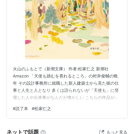
火山のふもとで（新潮文庫） 作者:松家仁之 新潮社
Amazon 「天使も踏むを畏れるところ」の村井俊輔の晩
年 その設計事務所に就職した新人建築士から見た彼の仕
事と人生と人となり 多くは語られないが「天使も」に登
場した人や出来事がなんだか懐かしい こちらの作品が先
なのだけれど
#
読了本
#
松家仁之
ネットで話題
もっと見る