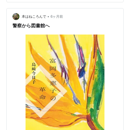
浅間山麓を舞台に、高名な建築家（吉村順三氏がモデル
のようです）の事務所に就職したばかりの「ぼく」（坂
•
西）が語るある夏の体験、さまざまな人との出会い、そ
本はねころんで
6ヶ月前
して恋。繊細な情景や心理の描写が心地よいので、あま
警察から図書館へ
り早く読み終えたくないと思う一方、国立の新しい図…