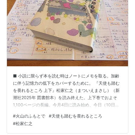
■ 小説に限らず本を読む時はノートにメモを取る。加齢
に伴う記憶力の低下をカバーするために。 『天使も踏む
を畏れるところ 上下』松家仁之（まついえまさし）（新
潮社2025年 図書館本）を読み終えた。上下巻でおよそ
1,100ページの長編。今月4日に読み始め、今日（10日）
に読み終えたから、ちょうど1週間を要した。小説を平面
#
火山のふもとで
#
天使も踏むを畏れるところ
図に譬えるなら、この小説は平面詳細図だ。平面図に比
#
松家仁之
して平面詳細図は情報量が桁違いに多く、長編になるの
は必然と言える。皇居。正月の一般参賀が行われるのは