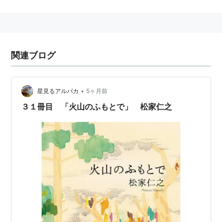
「芸術新潮」編集長も兼任。2009、2010年度慶応大学
SFCにて特別招聘教授。2010年6月新潮社を退社。2012
年小説『火山のふもとで』を発表。
*1
関連ブログ
*1
:
以下のサイトを参考にしました。
http://www.fujisan.co.jp/interview/kangaeruhito/
•
星見るアルパカ
5ヶ月前
http://www.junkudo.co.jp/hensyusya_tana.html
３１冊目 「火山のふもとで」 松家仁之
http://www.1101.com/sfc/2011-05-02.html