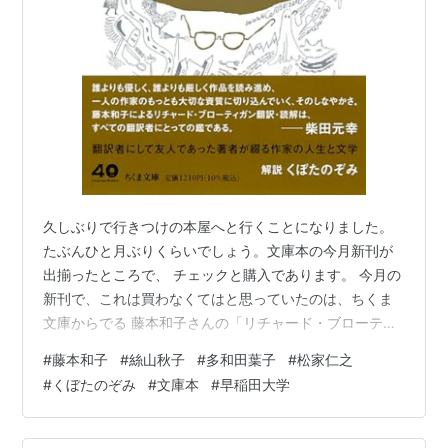
久しぶりで行きつけの本屋へと行くことになりました。
たぶんひと月ぶりくらいでしょう。文庫本の今月新刊が
出揃ったところで、 チェックと購入であります。 今月の
新刊で、これは買わなくてはと思っていたのは、ちくま
文庫からでる 藤本和子さんの「リチャード・ブローティ
ガン」となります。解説はくぼたのぞみ さんであります
#
藤本和子
#
絲山秋子
#
多和田葉子
#
松家仁之
ので、「ブローティガン」には、あまり興味がなくて
#
くぼたのぞみ
#
文庫本
#
早稲田大学
も、藤本さん とくぼたさんの名前に引かれて、まずは購
入です。 藤本和子さんは、このところ斎藤真理子、くぼ
たのぞみ、岸本佐和子さんたち のあと押しがあって、存