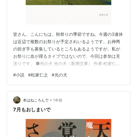
皆さん、こんにちは。秋祭りの季節ですね。今週の3連休
は近辺で複数のお祭りが予定されいるようです。お神輿
の担ぎ手も募集しているところもあるようですが、私が
お祭りに血が躍るタイプではないので、今回は参加は見
送りです。 ■光の犬 光の犬（新潮文庫） 作者:松家仁之
新潮社 Amazon オススメ度；★★★★ 再読度；
#
小説
#
松家仁之
#
光の犬
★★★★ 静かな余韻に包まれる百年にわたる家族の物語
作品概要 ジャンル；小説 作者紹介 ；1958（昭和33）
年、東京生れ。編集者を経て、2012（平成24）年、長篇
•
小説『火山のふもとで』を発表。同作で読売文学賞小説
本はねころんで
1年前
賞受賞。2013年『沈むフランシス』、2014年『優雅なの
7月もおしまいで
かどうか、わ…