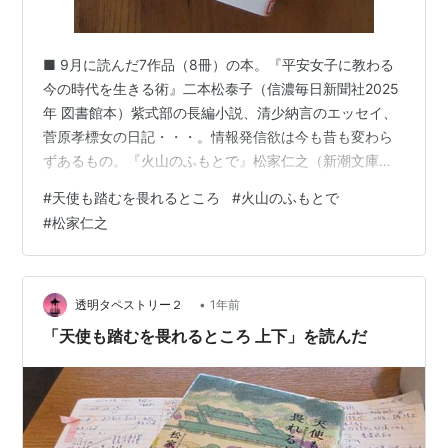
■ 9月に読んだ7作品（8冊）の本。『平安女子に教わる
今の時代を生きる術』二本松泰子（信濃毎日新聞社2025
年 図書館本）紫式部の長編小説、清少納言のエッセイ、
菅原孝標女の日記・・・。情報発信欲は今も昔も変わら
ずあるもの。『火山のふもとで』松家仁之（新潮文庫
2025年）読み心地のよい小説。『天使も踏むを畏れると
#
天使も踏むを畏れるところ
#
火山のふもとで
ころ 上下』松家仁之（新潮社2025年 図書館本）皇居新
#
松家仁之
宮殿の設計を途中で辞任した吉村順三。宮内庁側との見
解の相違から設計を途中で辞任した建築家・吉村順三を
モデルにした長編小説。松家さんは中学生の頃から建築
家への憧れがあったという。建築に関心がなければ新宮
•
透明タペストリー２
1年前
殿の設計プロセスがメインストー…
「天使も踏むを畏れるところ 上下」を読んだ