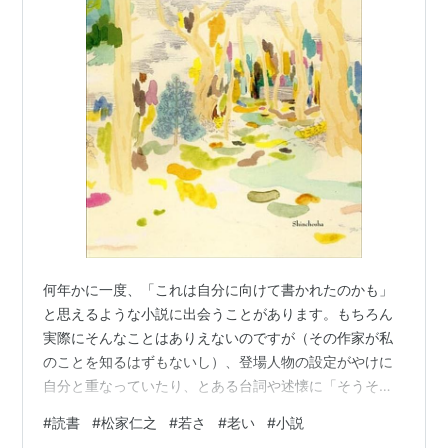
何年かに一度、「これは自分に向けて書かれたのかも」
と思えるような小説に出会うことがあります。もちろん
実際にそんなことはありえないのですが（その作家が私
のことを知るはずもないし）、登場人物の設定がやけに
自分と重なっていたり、とある台詞や述懐に「そうそ
う！」と膝を打ちたくなるほど同意したり。松家仁之氏
#
読書
#
松家仁之
#
若さ
#
老い
#
小説
の『火山のふもとで』もそんな一冊でした。1980年代の