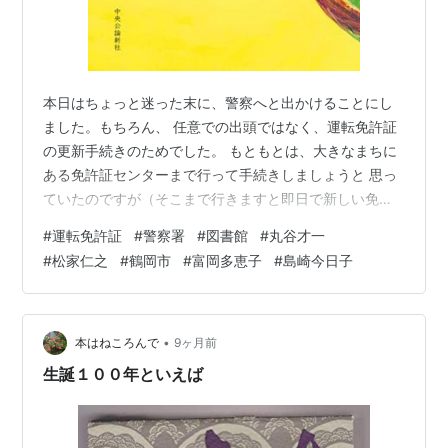
本日はちょっと迷った末に、警察へと出かけることにし
ました。もちろん、 任意での出頭ではなく、運転免許証
の更新手続きのためでした。 もともとは、大きなまちに
ある免許証センターまで行って手続きしましょうと 思っ
ていたのですが（そこまで行きますと即日で新しい免許
証が交付とな りますし、写真を用意しなくてもいいの
#
運転免許証
#
警察署
#
図書館
#
丸谷才一
で）、先日来の大雪で、交通機関へ の影響が続いていま
#
松家仁之
#
鶴岡市
#
富岡多恵子
#
島崎今日子
して、行くのがおっくうになってしまいました。 二月に
入りますと雪まつりが始まって、すこし交通機関が混み
合うことに なりますので、それは避けたほうがよろしで
すし。 ということで、警察にでかける前に、近所に置か
•
本はねころんで
9ヶ月前
れているスピード写真の ボックスまで…
生誕１００年といえば