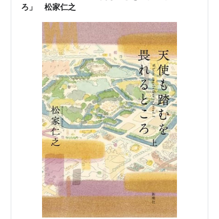
ろ」 松家仁之