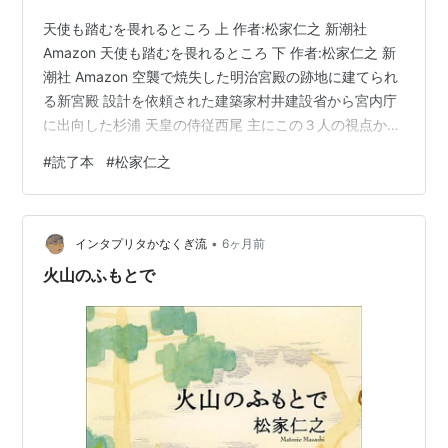
天使も踏むを畏れるところ 上 作者:松家仁之 新潮社
Amazon 天使も踏むを畏れるところ 下 作者:松家仁之 新
潮社 Amazon 空襲で焼失した明治宮殿の跡地に建てられ
る新宮殿 設計を依頼された建築家村井建設省から宮内庁
に出向した杉浦 天皇の侍従西尾 主にこの３人の視点から
語られる 大規模で何年もかかる建設期間中の情勢の変化
#
読了本
#
松家仁之
や人間関係や立場 見方によっては劇的なことが起こらな
い起伏に乏しいというかもしれない 終盤に一発逆転牧野
を出し抜いてとはならない どこまでが事実でどこまでが
•
フィクションなのか 長く難しいところもある小説だった
インタプリタかなくぎ流
6ヶ月前
けど引き込まれるものだった
火山のふもとで