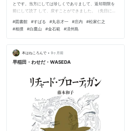
とです。当方にしては珍しくでありまして、返却期限を
前にして読了 して、戻すことができました。（先日にチ
ェックしたら、この本には予約が入って いまして、すこ
#
図書館
#
すばる
#
丸谷才一
#
庄内
#
松家仁之
し読むのを急いだのですが、昨日には予約が取り消され
#
相撲
#
白鷹山
#
金石範
#
済州島
ていま した。もっとゆっくりでもよかったのかな。） 家
人を目的の場所でおろした後は、図書館本館へといきま
して、新着資料、 新聞、雑誌をすこしのぞくことにで
す。 新聞は、日本経済新聞にあるという松家仁之さんの
•
本はねころんで
9ヶ月前
丸谷才一話題の文章 を探すことですが…
早稲田・わせだ・WASEDA