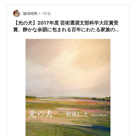
新宮殿の大広間棟だが、この小説ではこの新宮殿の設計
に取り組む建築家・村井俊輔と新宮殿造営の責任者（と
•
珈琲時間
1年前
いう立場に次第になっていく、と…
【光の犬】2017年度 芸術選奨文部科学大臣賞受
賞、静かな余韻に包まれる百年にわたる家族の物
語