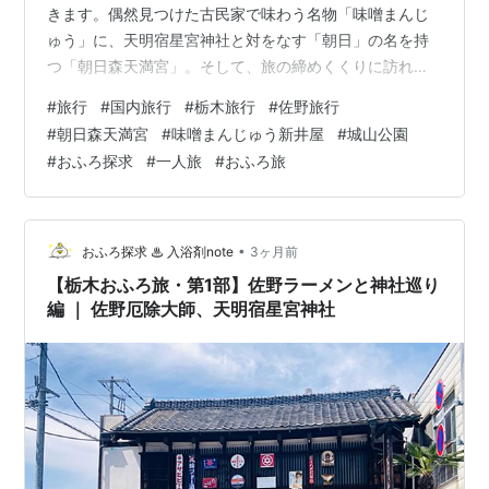
きます。偶然見つけた古民家で味わう名物「味噌まんじ
ゅう」に、天明宿星宮神社と対をなす「朝日」の名を持
つ「朝日森天満宮」。そして、旅の締めくくりに訪れた
「城山公園」では、あまりに素晴らしい街の設計に、思
#
旅行
#
国内旅行
#
栃木旅行
#
佐野旅行
わず感動してしまいました。自転車の散策だからこそ出
#
朝日森天満宮
#
味噌まんじゅう新井屋
#
城山公園
会えた、佐野の魅力をお届けします。▶ 前回の記事【栃
#
おふろ探求
#
一人旅
#
おふろ旅
木おふろ旅・第1部】はこちら 味噌まんじゅう新井屋 佐
野店 朝日森天満宮 佐野駅直結「城山公園（佐野城跡）」
旅のmemo ｜ また訪れたくなる街、佐野 次回予告 味噌
まんじゅう新井屋 …
•
おふろ探求 ♨ 入浴剤note
3ヶ月前
【栃木おふろ旅・第1部】佐野ラーメンと神社巡り
編 ｜ 佐野厄除大師、天明宿星宮神社