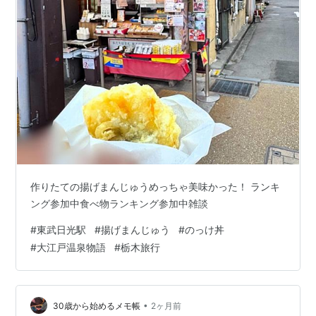
作りたての揚げまんじゅうめっちゃ美味かった！ ランキ
ング参加中食べ物ランキング参加中雑談
#
東武日光駅
#
揚げまんじゅう
#
のっけ丼
#
大江戸温泉物語
#
栃木旅行
•
30歳から始めるメモ帳
2ヶ月前