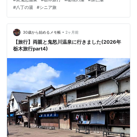
なることはありませんか。実は、私も「冒険」という言
#
八丁の湯
#
シニア旅
葉を辞書から消しかけていた一人なんです。 😅 でも、関
東の最奥、栃木県の山深くに、そんな私たちの「まだ見
ぬ世界への好奇心」を優しく呼び覚ましてくれる場所が
あります。それが、**「奥鬼怒（おくきぬ）温泉郷」**
•
30歳から始めるメモ帳
2ヶ月前
です。 ここは一般車両の乗り入れが一…
【旅行】両親と鬼怒川温泉に行きました(2026年
栃木旅行part4)