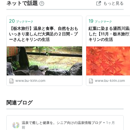
ネットで話題
もっと見る
温泉） ■ “野菜がご馳走になる”夕食 今回の日本酒｜飲み
比べ ■ 客室と設…
20
19
ブックマーク
ブックマーク
【栃木旅行】温泉と食事、自然をおも
紅葉に染まる湯西川温
いっきり楽しんだ大満足の２日間 - ブ
した【11月・栃木旅行】
ーさんとキリンの生活
キリンの生活
www.bu-kirin.com
www.bu-kirin.com
関連ブログ
•
温泉で癒しと健康を。シニア向けの温泉情報ブログ
1ヶ月
前