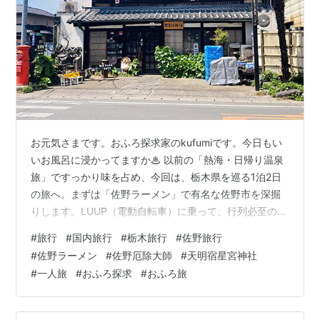
お元気さまです。おふろ探求家のkufumiです。今日もい
いお風呂に浸かってますか♨︎ 以前の「熱海・日帰り温泉
旅」ですっかり味を占め、今回は、栃木県を巡る1泊2日
の旅へ。まずは「佐野ラーメン」で有名な佐野市を深掘
りします。LUUP（電動自転車）に乗って、行列必至の絶
品ラーメンから、ツッコミどころ満載のパワースポット
#
旅行
#
国内旅行
#
栃木旅行
#
佐野旅行
まで、活気ある街歩きの様子をお届けします！ 佐野を
#
佐野ラーメン
#
佐野厄除大師
#
天明宿星宮神社
LUUPで駆け巡る 青竹手打ちラーメン 麺屋 貴 佐野厄除大
#
一人旅
#
おふろ探求
#
おふろ旅
師（惣宗寺） 天明宿星宮神社 旅のmemo ｜ 佐野の街は
自転車での散策が最強！ 次回予告 佐野をLUUPで駆け巡
る JR佐野駅に到着。まずは「佐野駅前交流プラザぱるぽ