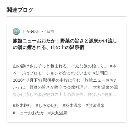
関連ブログ
•
しろゆ紀行
4日前
旅館ニューおおたか｜野菜の旨さと源泉かけ流し
の湯に癒される、山の上の温泉宿
山の静けさにそっと包まれる、そんな旅の始まり。 ※本
ページはプロモーションが含まれています ※訪問日：
2026年7月下旬 那須岳の中腹に佇む「旅館ニューおおた
か」は、野菜の旨さが際立つ会席料理と、 大丸温泉の源
泉かけ流しの湯が魅力の山上の温泉宿。静けさに包まれ
た高台で、 素材を生かした料理とやわらかな湯に癒され
#
栃木旅行
#
しろゆ紀行
#
栃木温泉
#
那須温泉
る時間が待っている。 📚 目次を開く／閉じる ■ こんな
#
ニューおおたか
#
大丸温泉
人におすすめ この宿の魅力をひとことで ■ 標高
1300m、静けさに包まれる山の宿 ■ 源泉かけ流しの湯
と、広々した露天風呂 泉質（旅館ニューおおたか・大丸