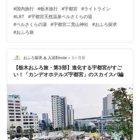
ベルさくら湯」に行きます！▶ これまでの旅の記事はこ
#
国内旅行
#
栃木旅行
#
宇都宮
#
ライトライン
ちら（第1部／第2部／第3部） 朝食ビュッフェは、大行
#
LRT
#
宇都宮天然温泉ベルさくらの湯
列からスタート ホテルクオリティの化粧水と、贅沢な入
#
ベルさくらの湯
#
宇都宮二荒山神社
#
おふろ探求
浴剤をゲット！ チェックアウト 宇都宮二荒山神社（県有
#
おふろ旅
形文化財） 「宇都宮ライトライン」初乗車！ 乗り心地
宇都宮天然温泉 ベルさくらの湯 旅のmemo ｜ 街歩きと
温泉、私らしい旅…
•
おふろ探求 ♨ 入浴剤note
3ヶ月前
【栃木おふろ旅・第3部】進化する宇都宮がすご
い！「カンデオホテルズ宇都宮」のスカイスパ編