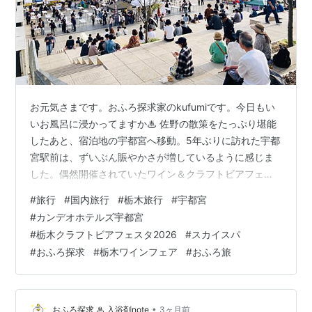
お元気さまです。おふろ探求家のkufumiです。今日もい
いお風呂に浸かってますか♨︎ 佐野の散策をたっぷり堪能
したあと、宿泊地の宇都宮へ移動。5年ぶりに訪れた宇都
宮駅前は、ずいぶん賑やかさが増しているように感じま
した。偶然開催されていたワイン＆クラフトビアフェス
タの熱気、そして今夜の宿「カンデオホテルズ宇都宮」
#
旅行
#
国内旅行
#
栃木旅行
#
宇都宮
で体験した、至福のスカイスパの様子をレポートしま
#
カンデオホテルズ宇都宮
す！▶ これまでの旅の記事はこちら（第1部／第2部） 進
#
栃木クラフトビアフェスタ2026
#
スカイスパ
化する宇都宮 ｜ ワインとビールに誘われて 本日のお宿
#
おふろ探求
#
栃木ワインフェア
#
おふろ旅
｜ カンデオホテルズ宇都宮 進化した「トナリエ」｜ ヤ
オコーの活気 至福のスカイスパ ｜ 天空で整う、心と肌
スカイスパ・露天風…
•
おふろ探求 ♨ 入浴剤note
3ヶ月前