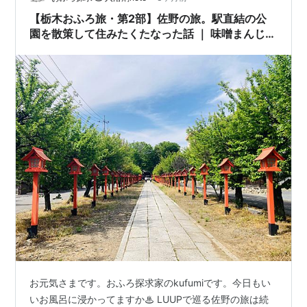
【栃木おふろ旅・第2部】佐野の旅。駅直結の公
園を散策して住みたくたなった話 ｜ 味噌まんじゅ
う新井屋、朝日森天満宮、城山公園
お元気さまです。おふろ探求家のkufumiです。今日もい
いお風呂に浸かってますか♨︎ LUUPで巡る佐野の旅は続