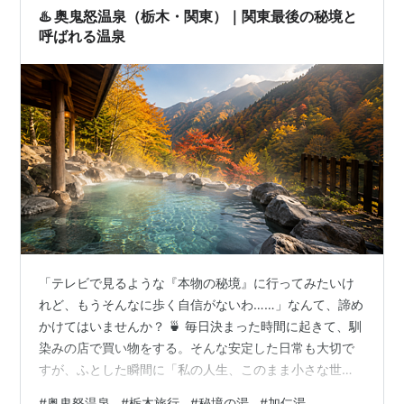
♨️ 奥鬼怒温泉（栃木・関東）｜関東最後の秘境と
呼ばれる温泉
「テレビで見るような『本物の秘境』に行ってみたいけ
れど、もうそんなに歩く自信がないわ……」なんて、諦め
かけてはいませんか？ 🍵 毎日決まった時間に起きて、馴
染みの店で買い物をする。そんな安定した日常も大切で
すが、ふとした瞬間に「私の人生、このまま小さな世界
で終わってしまうのかしら？」なんて、少しだけ寂しく
#
奥鬼怒温泉
#
栃木旅行
#
秘境の湯
#
加仁湯