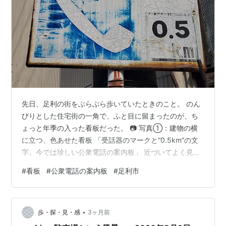
先日、足利の街をぶらぶら歩いていたときのこと。 のん
びりとした住宅街の一角で、ふと目に留まったのが、ち
ょっと年季の入った看板だった。 📷 写真①：建物の横
に立つ、色あせた看板 「受話器のマークと“0.5km”の文
字。今では珍しい公衆電話の案内板」 近づいてよく見て
みると、どうやら公衆電話の案内らしい。 「0.5km」と
#
看板
#
公衆電話の案内板
#
足利市
書かれていて、右上にはうっすらと上向きの矢印。 つま
り「この先まっすぐ0.5km行けば公衆電話があります
よ」ということらしい。 でも、ちょっと不思議だったの
•
が、その“まっすぐ”の方向。 看板は今、広い県道沿いの
歩・探・見・感
3ヶ月前
歩道に面して正面を向いている。 そのまま前に進もうと