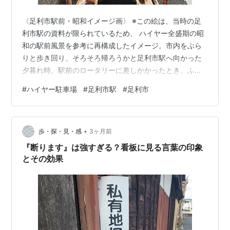
〈足利市駅前・昭和イメージ画〉 ※この絵は、当時の足
利市駅の資料が限られているため、 ハイヤー全盛期の昭
和の駅前風景を参考に再構成したイメージ。市内をぶら
りと歩き回り、そろそろ帰ろうかと足利市駅へ向かった
夕暮れ時。駅前のロータリーに差しかかったとき、ふと
目に留まったのは、歩道の端にぽつんと立つ一枚の看板
#
ハイヤー駐車場
#
足利市駅
#
足利市
だった。 錆びた鉄枠に囲まれ、少し色あせた白地に、黒
い文字が並んでいる。 「ハイヤー駐車場に付き 自家用車
の駐車を禁ず」 発行元には「足利市役所」「足利ハイヤ
•
ー事業組合」の文字。 今ではあまり見かけなくなった
歩・探・見・感
3ヶ月前
「ハイヤー」という言葉。 その響きに、思わず足を止め
『断ります』は強すぎる？看板に見る言葉の印象
た。 ハイヤーという存在 ハイヤーと…
とその効果