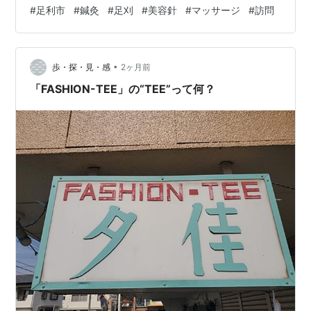
質の高い鍼灸とマッサージのサービスを提供しておりま
#
足利市
#
鍼灸
#
足刈
#
美容針
#
マッサージ
#
訪問
す。足利の豊かな環境の中で、身体の不調を和らげる施
術はもちろん、美容鍼も取り入れ、内側から輝く健康美
をサポートしています。幅広いメニュー展開により、身
•
体のケアだけでなく、美容面でも多くのお客様にご好評
歩・探・見・感
2ヶ月前
いただいております。 当院では訪問サービスも行ってお
「FASHION-TEE」の“TEE”って何？
り、…