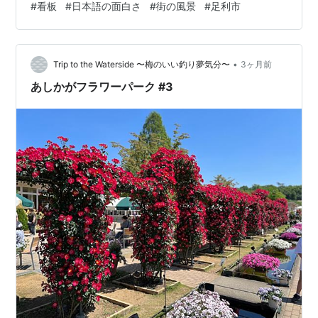
#
看板
#
日本語の面白さ
#
街の風景
#
足利市
た 「私有地に付、指定車以外の進入は断ります。」 一
瞬、「あれ？」と思った。「断ります」という表現が、
少し強すぎるように感じたのだ。 「断ります」が持つ響
•
き もちろん、意味は明確である。「ここは私有地なの
Trip to the Waterside 〜梅のいい釣り夢気分〜
3ヶ月前
で、関係のない車は入らないでほしい」ということだ。
あしかがフラワーパーク #3
しかし、「断ります」という言葉には…