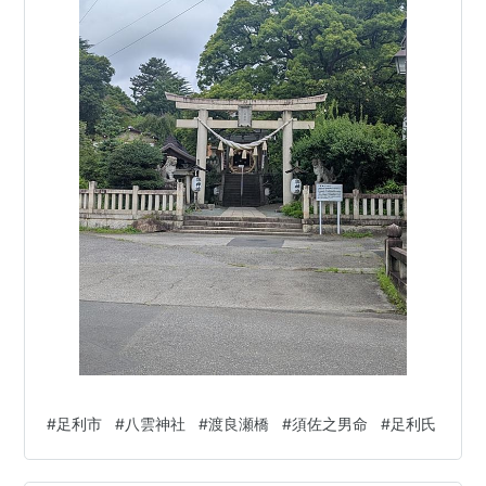
#
足利市
#
八雲神社
#
渡良瀬橋
#
須佐之男命
#
足利氏