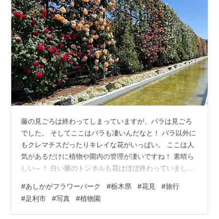
藤の見ごろは終わってしまっていますが、バラは見ごろ
でした。 そしてここはバラも凄いんだなと！ バラ以外に
もクレマチスだったりキレイな花がいっぱい。 ここは人
気があるだけに植物や園内の管理が凄いですね！ 素晴ら
しい～！ 白い藤のトンネルも花はほぼ終わっていました
が、それでも見ごたえあったし。 黄色の藤は満開。
#
あしかがフラワーパーク
#
栃木県
#
花見
#
旅行
#
足利市
#
写真
#
植物園