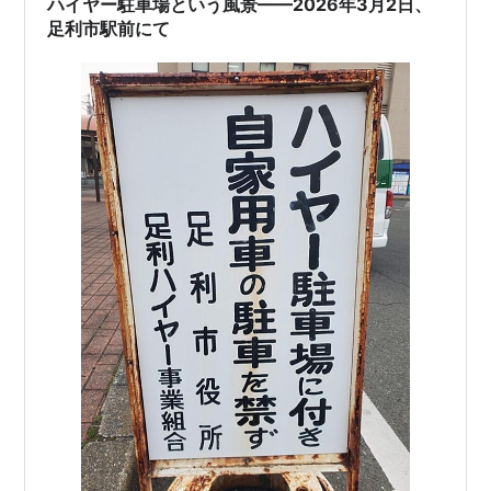
ハイヤー駐車場という風景——2026年3月2日、
すると、建物の脇に…
足利市駅前にて