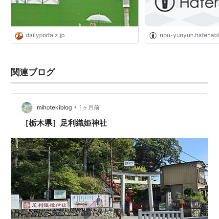
dailyportalz.jp
nou-yunyun.hatenab
関連ブログ
•
mihotekiblog
1ヶ月前
［栃木県］足利織姫神社