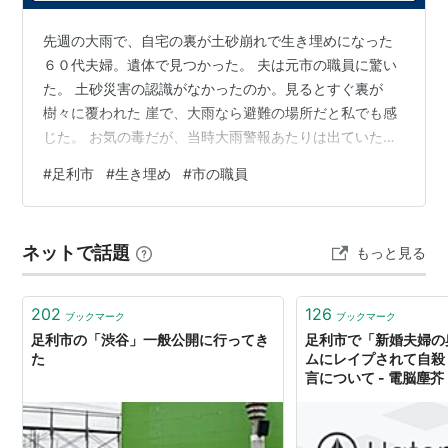
↓
先週の大雨で、自宅の裏が土砂崩れで生き埋めになった
↑上段へ
…
久喜
…
羽生
…
館林
…
東武和泉
←「
足利市
６０代夫婦。遺体で見つかった。 夫は元市の職員に驚い
」→
野州山辺
…
太田
…
伊勢崎
た。 土砂災害の認識がなかったのか。見るとすぐ裏が
樹々に覆われた 崖で、大雨なら避難の場所だと私でも感
じた。 お気の毒だが、当時大雨警報あたりは出ていたと
思う。 裏の崖、河は東京でも注意しないといけない。
#
足利市
#
生き埋め
#
市の職員
ネットで話題
もっと見る
202
126
ブックマーク
ブックマーク
足利市の「渋谷」一般公開に行ってき
足利市で「新婚夫婦の
た
ムにレイプされて自殺
言について - 電脳塵芥