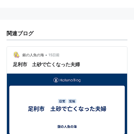
室町幕府将軍の足利家発祥の地。
足利学校や鑁阿寺（ばんなじ）で有名。
駅として 東武鉄道
関連ブログ
栃木県
足利市
に存在する「足利市」駅。
渡良瀬川を挟んで徒歩15分程距離をおいた場所に、JR
•
銀の人魚の海
15日前
両毛線の足利駅が存在する。
足利市 土砂で亡くなった夫婦
駅ナンバリング（TI15）
＞＞ 路線案内 東武鉄道 ＜＜
地図上の方角と異なる表記。
■
伊勢崎線（
浅草〜東武動物公園
間は東武スカイツリー
ライン愛称あり。）
〈
浅草駅
〉…〈
とうきょうスカイツリー駅
〉…
曳舟
…
北千住
…
草加
…
越谷
…
春日部
…
東武動物公園
…
下段へ