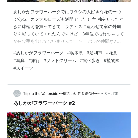
あしかがフラワーパークではワタシの大好きな花の一つ
である、カクテルローズも満開でした！ 昔 独身だったと
きに鉢植えを買ってきて、ラティスに這わせて家の外周
りを彩っていてくれたんですけど、3年位で枯れちゃって
からは手を出してはいませんでした。 バラの仲間なんで
すけど、見た目として南国っぽさがあって好きなんです
#
あしかがフラワーパーク
#
栃木県
#
足利市
#
花見
よね～。 園内は水も上手く使われていて、人工的なプー
#
写真
#
旅行
#
ソフトクリーム
#
食べ歩き
#
植物園
ル状のものもあれば、自然的な小さな川や池といったビ
#
スイーツ
オトープ的なところもあって、自然的なところにはオイ
カワやメダカなんかの淡水魚、ウシガエルの姿がありま
した。 地植えとポッドを並べて配置されているものが上
手く使い分けられていたのも印象的。 広…
•
Trip to the Waterside 〜梅のいい釣り夢気分〜
3ヶ月前
あしかがフラワーパーク #2