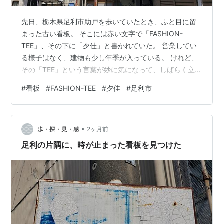
先日、栃木県足利市助戸を歩いていたとき、ふと目に留
まった古い看板。 そこには赤い文字で「FASHION-
TEE」、その下に「夕佳」と書かれていた。 営業してい
る様子はなく、建物も少し年季が入っている。 けれど、
その「TEE」という言葉が妙に気になって、しばらく立ち
止まってしまった。 「TEE」って、なんだろう？ TEE＝T
#
看板
#
FASHION-TEE
#
夕佳
#
足利市
シャツ？ 調べてみると、「TEE」は英語で「T-shirt（Tシ
ャツ）」の略語らしい。 ファッション業界ではよく使わ
れる言葉で、「graphic tee（グラフィックTシャツ）」
•
や「vintage tee（ヴィンテージTシャツ）」など、Tシャ
歩・探・見・感
2ヶ月前
ツを指すときに使われることが多い。…
足利の片隅に、時が止まった看板を見つけた