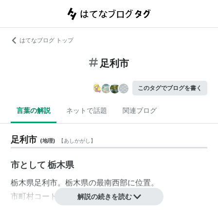
はてなブログ トップ
足利市
このタグでブログを書く
言葉の解説
ネットで話題
関連ブログ
足利市
(
地理
)
【
あしかがし
】
市として 栃木県
栃木県
足利市
。栃木県の最南西部に位置。
市町村コード：09202-9
解説の続きを読む
人口：約15.9万人。