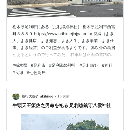
栃木県足利市にある［足利織姫神社］ 栃木県足利市西宮
町３８８９ https://www.orihimejinjya.com/ 良縁（よき
人、よき健康、よき知恵、よき人生、よき学業、よき仕
事、よき経営）のご利益があるようです。 赤以外の鳥居
があるというので行ってみた。⁡ 駐車所は正面の道路の反
対側にあり、そんなに広くありませんし交通量があるの
#
栃木県
#
足利市
#
足利織姫神社
#
足利織姫
#
神社
で出る時注意してください。 まさかの階段で登れる？っ
#
良縁
#
七色鳥居
て思いながら行ったけど大丈夫だったﾜﾗ⁡ 入口の鳥居の横
から七色の鳥居が並んでてそこからでも上がって行けま
す。 帰りに通りましたが奉納のようで七色ではあるけど
同じ色が多いです。 蕎麦屋があり眺め良くて階段上…
•
旅行大好き akihirog
1ヶ月前
牛頭天王須佐之男命を祀る 足利総鎮守八雲神社