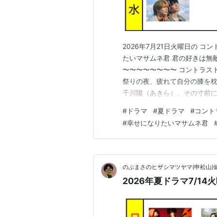
2026年7月21日火曜日の コ
たいマサムネ君 君の好きは無敵
〜〜〜〜〜〜〜〜 コントラスト
祭りの夜、疲れて自分の膝を枕
千川陽（あきら）、その寸前に打
その後いつもの屋上で『寝たふり
#
ドラマ
#
夏ドラマ
#
コント
ぁ・・・ その後、特にかなた
#
幸せになりたいマサムネ君
トルの意味はわ…
のぶまさのヒザシマツヤマ(申松山)
2026年夏ドラマ7/14