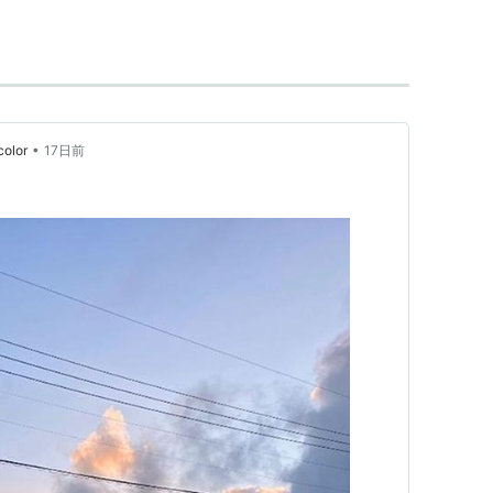
カラーと濁った色の対比）
ントラストが低いと色が薄くぼやける様になる、コ
ラーがハッキリした様に変化する。つまりコントラ
•
olor
17日前
減る。