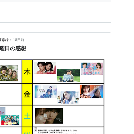
•
健忘録
18日前
火曜日の感想