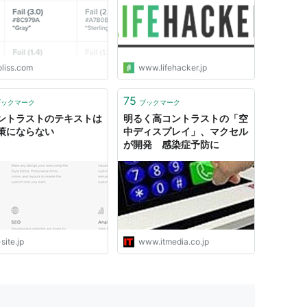
oliss.com
www.lifehacker.jp
75
ブックマーク
ブックマーク
ントラストのテキストは
明るく高コントラストの「空
策にならない
中ディスプレイ」、マクセル
が開発 感染症予防に
site.jp
www.itmedia.co.jp