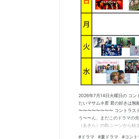
2026年7月14日火曜日の コ
たいマサムネ君 君の好きは無敵
〜〜〜〜〜〜〜〜 コントラスト
う〜〜ん、まだこのドラマの先
（あきら）のBLシーンから始
セリフ、 つ〜ことは、あきら
#
ドラマ
#
夏ドラマ
#
コント