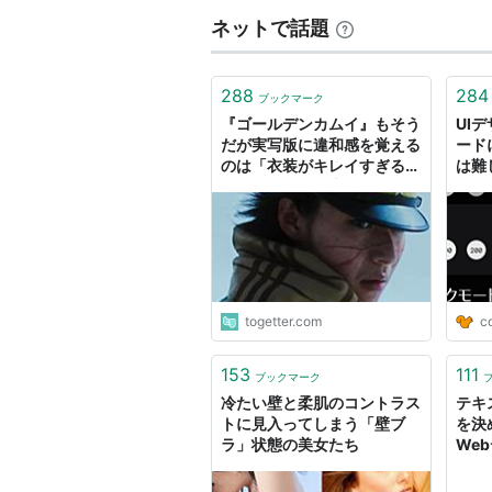
ネットで話題
288
284
ブックマーク
『ゴールデンカムイ』もそう
UI
だが実写版に違和感を覚える
ード
のは「衣装がキレイすぎる」
は難
「コントラスト上げがち」な
コン
どが原因かも
方
togetter.com
c
153
111
ブックマーク
冷たい壁と柔肌のコントラス
テキ
トに見入ってしまう「壁ブ
を決
ラ」状態の美女たち
We
コン