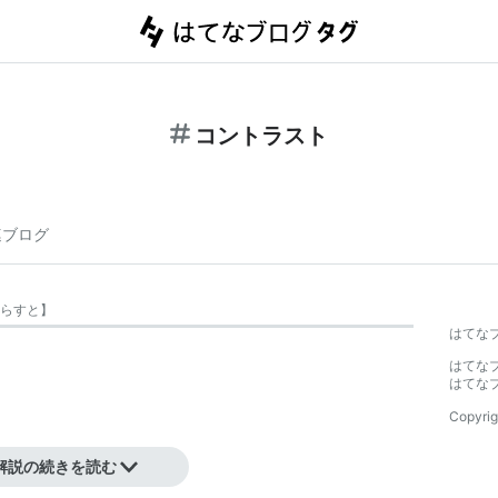
コントラスト
連ブログ
らすと
】
はてな
はてな
はてな
Copyrig
と緑、紫と黄色、）
解説の続きを読む
白と黒、無彩色間の対比）