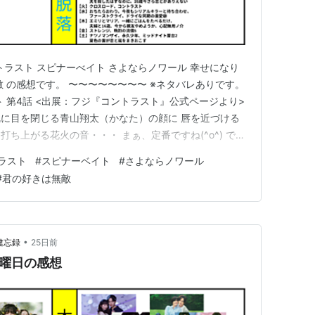
ントラスト スピナーべイト さよならノワール 幸せになり
 の感想です。 〜〜〜〜〜〜〜〜 ※ネタバレありです。
 第4話 <出展：フジ『コントラスト』公式ページより>
に目を閉じる青山翔太（かなた）の顔に 唇を近づける
ち上がる花火の音・・・ まぁ、定番ですね(^o^) でも
しろよ』からの💕KISS💕・・・ やっぱり、そっちか
ラスト
#
スピナーベイト
#
さよならノワール
のサッカーの話しがメインにはなりそ〜もないし、 タイ
#
君の好きは無敵
•
健忘録
25日前
火曜日の感想