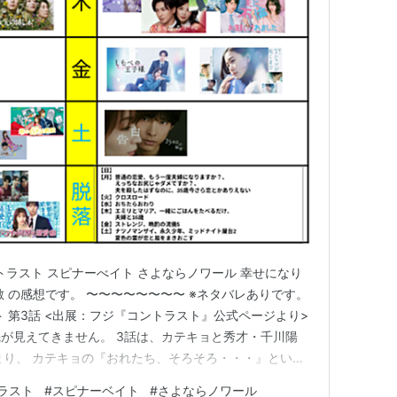
ントラスト スピナーべイト さよならノワール 幸せになり
 の感想です。 〜〜〜〜〜〜〜〜 ※ネタバレありです。
 第3話 <出展：フジ『コントラスト』公式ページより>
が見えてきません。 3話は、カテキョと秀才・千川陽
まり、 カテキョの『おれたち、そろそろ・・・』という
とサッカーを始めることになった青山翔太（かなた）と
ラスト
#
スピナーベイト
#
さよならノワール