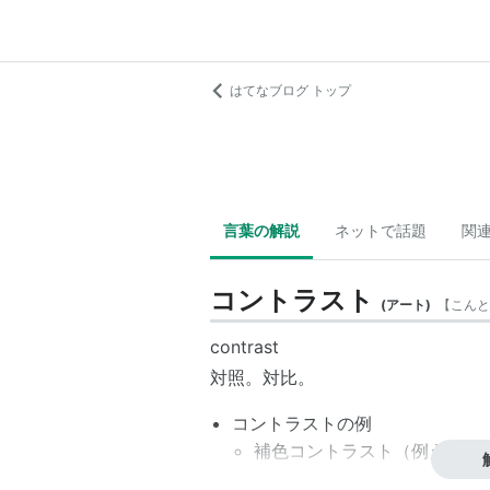
はてなブログ トップ
言葉の解説
ネットで話題
関
コントラスト
(
アート
)
【
こんと
contrast
対照。対比。
コントラストの例
補色コントラスト（例えば赤
明度
（輝度）コントラスト（