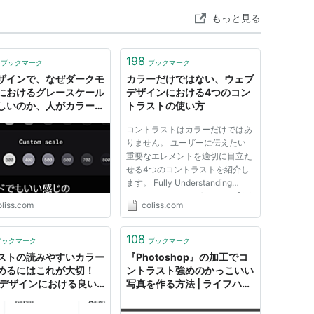
もっと見る
198
ブックマーク
ブックマーク
デザインで、なぜダークモ
カラーだけではない、ウェブ
におけるグレースケール
デザインにおける4つのコン
しいのか、人がカラーと
トラストの使い方
トラストを知覚する感じ
コントラストはカラーだけではあ
りません。 ユーザーに伝えたい
重要なエレメントを適切に目立た
せる4つのコントラストを紹介し
ます。 Fully Understanding
Contrast in Design [ad#ad-2] 下
oliss.com
coliss.com
記は各ポイントを意訳したもので
す。 コントラストとは 1. カラー
のコントラスト 2. サイズのコン
108
ブックマーク
ブックマーク
トラスト 3. シェイプのコントラ...
ストの読みやすいカラー
『Photoshop』の加工でコ
めるにはこれが大切！
ントラスト強めのかっこいい
bデザインにおける良い
写真を作る方法 | ライフハッ
トラストのつくり方
カー・ジャパン