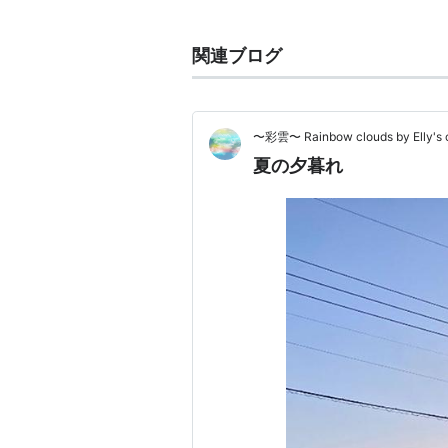
彩度
コントラスト（鮮やかな
関連ブログ
画像補正としてのコントラスト
通常「明るさ」と共に補正する。コ
ントラストが高いと中間色が減りカ
〜彩雲〜 Rainbow clouds by Elly's c
ストを上げると、
グラデーション
が
夏の夕暮れ
>
<