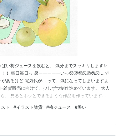
っぱい梅ジュースを飲むと、 気分までスッキリします✨
！ 毎日毎日っ 暑ーーーーーいっ🥵🥵🥵🫠🫠🫠🫠 …で
ンがあるけど 電気代が… って、気になってしまいますよ
スト雑貨販売に向けて、少しずつ制作進めています。 大人
ら、 見るとホッとできるような作品を作っています。
無理をせず、自分のペースでゆっくり進めていきたいと
ラスト
#
イラスト雑貨
#
梅ジュース
#
暑い
、 報告しますね〜〜〜🙌 ランキング参加中創作 ラン
！ …