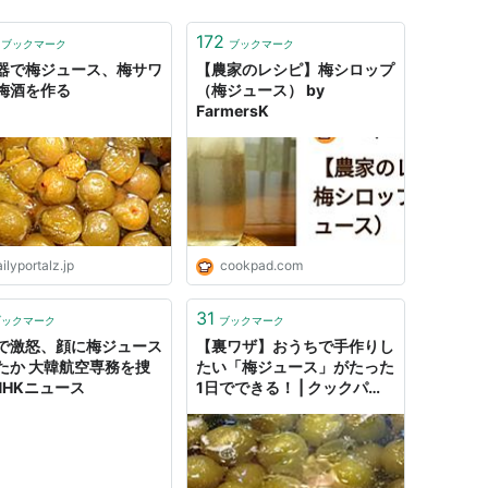
172
ブックマーク
ブックマーク
器で梅ジュース、梅サワ
【農家のレシピ】梅シロップ
梅酒を作る
（梅ジュース） by
FarmersK
ilyportalz.jp
cookpad.com
31
ブックマーク
ブックマーク
で激怒、顔に梅ジュース
【裏ワザ】おうちで手作りし
たか 大韓航空専務を捜
たい「梅ジュース」がたった
 NHKニュース
1日でできる！ | クックパッ
ド