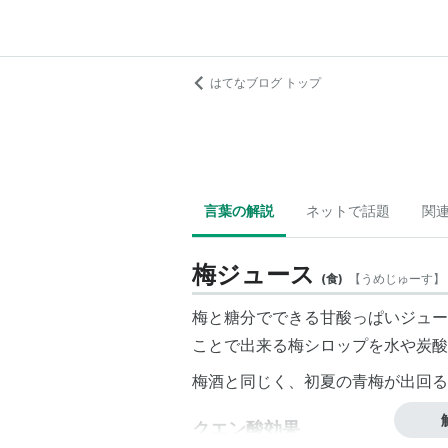
はてなブログ トップ
言葉の解説
ネットで話題
関
梅ジュース
(
食
)
【
うめじゅーす
】
梅と糖分でできる甘酸っぱいジュー
ことで出来る梅シロップを水や炭酸
梅酒と同じく、初夏の青梅が出回る
クエン酸効果