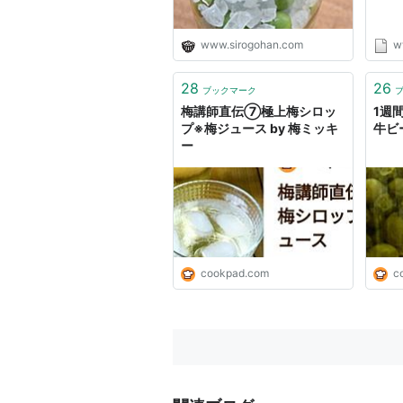
www.sirogohan.com
w
28
26
ブックマーク
梅講師直伝⑦極上梅シロッ
1週
プ※梅ジュース by 梅ミッキ
牛ビ
ー
cookpad.com
c