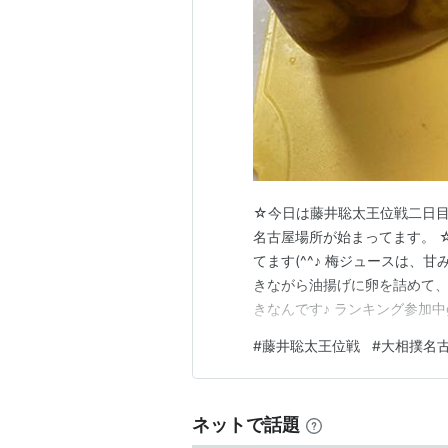
☆今日は藤井聡太王位戦二日目
名古屋場所が始まってます。 
てます(^^♪ 梅ジュースは、
きながら油揚げに卵を詰めて、
きなんです♪ ランキング参加中
#
藤井聡太王位戦
#
大相撲名
ネットで話題