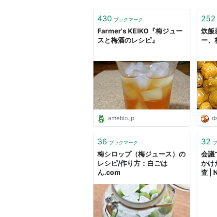
430
252
ブックマーク
Farmer's KEIKO『梅ジュー
炊飯
スと梅酒のレシピ』
ー、
ameblo.jp
da
36
32
ブックマーク
梅シロップ（梅ジュース）の
会議
レシピ/作り方：白ごは
かけ
ん.com
査 |