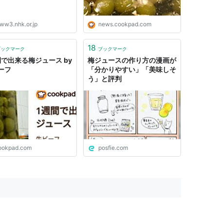
ww3.nhk.or.jp
news.cookpad.com
18
ブックマーク
ブックマーク
間で出来る梅ジュース by
梅ジュースの作り方の漫画が
ーフ
「分かりやすい」「美味しそ
う」と評判
ookpad.com
posfie.com