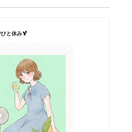
ひと休み🍹