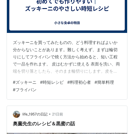
ズッキーニを買ってみたものの、どう料理すればよいか
分からないことがあります。難しく考えず、まずは輪切
りにしてフライパンで焼く方法から始めると、短い工程
で一品を作れます。 皮はむかずに使える 表面を洗い、両
端を切り落としたら、そのまま輪切りにします。皮をむ
いたり種を取ったりする必要がないため、下ごしらえで
#
ズッキーニ
#
時短レシピ
#
料理初心者
#
簡単料理
迷いにくい野菜です。包丁を急いで動かさず、同じくら
#
フライパン
いの厚さを意識して切りましょう。 切ったズッキーニ
は、油を少量入れたフライパンへ並べます。片面に焼き
色が付くまであまり動かさず、裏返して反対側も焼けば
基本の形になります。 味付けは一つずつ試す 最初は塩こ
•
life_1957の日記
21日前
しょうだけでも十分です。しょうゆを少し加え…
奥薗先生のレシピ＆黒蜜の話