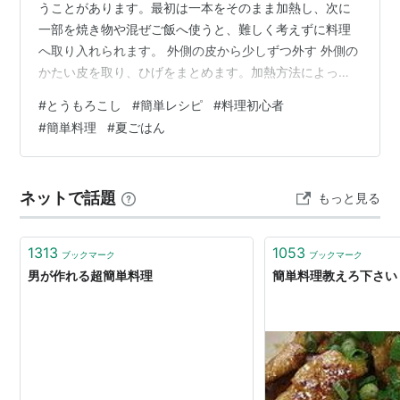
うことがあります。最初は一本をそのまま加熱し、次に
一部を焼き物や混ぜご飯へ使うと、難しく考えずに料理
へ取り入れられます。 外側の皮から少しずつ外す 外側の
かたい皮を取り、ひげをまとめます。加熱方法によって
は薄皮を少し残しておくと、乾きにくくなります。包丁
#
とうもろこし
#
簡単レシピ
#
料理初心者
を使う前に、とうもろこしが転がらないよう安定させる
#
簡単料理
#
夏ごはん
ことが大切です。 加熱は一つの方法から覚える 鍋でゆで
る、電子レンジで加熱する、フライパンで蒸し焼きにす
るなど、方法はいくつかあります。初めてなら、家で使
ネットで話題
もっと見る
いやすい道具を一つ選びます。加熱時間は大きさや本数
で変わるため、レシピの表示と状態を見ながら…
1313
1053
ブックマーク
ブックマーク
男が作れる超簡単料理
簡単料理教えろ下さい 