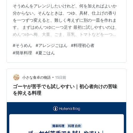
そうめんをアレンジしたいけれど、何を加えればよいか
分からない。そんなときは、つゆ、具材、仕上げの香り
を一つずつ変えると、難しく考えずに別の一皿を作れま
す。 まずはめんつゆに一つ足す 最初に試しやすいのは、
めんつゆへ梅、大葉、ごま、豆乳、トマトなどを一つ加
える方法です。全部を組み合わせなくても、一つ変える
#
そうめん
#
アレンジごはん
#
料理初心者
だけで味の印象が変わります。 豆乳やみそを使う場合
#
簡単料理
#
夏ごはん
は、少量ずつ混ぜて濃さを確認します。梅や酢を加える
場合も、酸味が強くなりすぎないよう、味見をしながら
整えます。 具材は二つまでで十分 ツナときゅうり、トマ
トと大葉、卵とねぎなど、二つの具材だけでも一皿にな
•
小さな食卓の物語
15日前
ります。材料を増やしすぎると切る作業や味付…
ゴーヤが苦手でも試しやすい｜初心者向けの苦味
を抑える料理