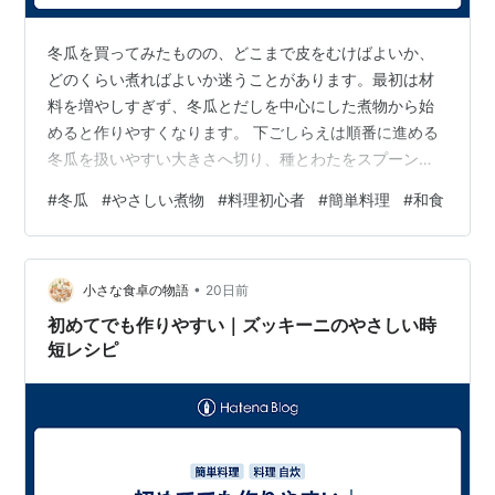
冬瓜を買ってみたものの、どこまで皮をむけばよいか、
どのくらい煮ればよいか迷うことがあります。最初は材
料を増やしすぎず、冬瓜とだしを中心にした煮物から始
めると作りやすくなります。 下ごしらえは順番に進める
冬瓜を扱いやすい大きさへ切り、種とわたをスプーンな
どで取り除きます。そのあと、かたい皮を包丁で少しず
#
冬瓜
#
やさしい煮物
#
料理初心者
#
簡単料理
#
和食
つむきます。大きな塊のまま無理に切らず、小さく分け
てから作業すると安定しやすくなります。 煮る大きさ
は、一口より少し大きい程度を目安にそろえます。小さ
•
すぎると崩れやすく、大きすぎると火が通るまで時間が
小さな食卓の物語
20日前
かかるため、同じくらいの大きさにすることが大切で
初めてでも作りやすい｜ズッキーニのやさしい時
す。 煮汁は控えめな味から だしにしょうゆ、みり…
短レシピ