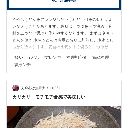
冷やしうどんをアレンジしたいけれど、何をのせればよ
いか迷うことがあります。最初は、つゆを一つ決め、具
材を二つだけ選ぶと作りやすくなります。 まずは冷凍う
どんを使う 冷凍うどんは表示どおりに加熱し、冷水でし
っかり冷やします。表面の水気をよく切ると、つゆが薄
まりにくくなります。 具材は二つで十分 ツナとトマト、
#
冷やしうどん
#
アレンジ
#
料理初心者
#
簡単料理
卵とねぎ、豚しゃぶときゅうりなど、組み合わせを二つ
#
夏ランチ
に絞ります。やわらかい卵と歯ごたえのある野菜を組み
合わせると、二品でも単調になりません。 つゆは使い慣
れた味から 最初はめんつゆを基本にし、梅、大根おろ
し、ごま、ポン酢などを一つ加えます。新しい調味料を
•
好奇心は無限大
11日前
多く使わず、一つだけ変えると味の違いが分…
カリカリ・モチモチ食感で美味しい