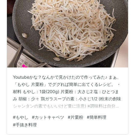
Youtubeかな？なんかで見かけたので作ってみた♪ まぁ、
「もやし 片栗粉」でググれば簡単に出てくるレシピ。 ・
材料 もやし：1袋(200g) 片栗粉：大さじ2 塩：ひとつま
み 胡椒：少々 鶏ガラスープの素：小さじ1/2 (粉末の創味
シャンタンの素でもいいけど量に注意) ※調味料は自分の
好みに合わせて調整してね。 ポン酢：食べる時に付ける
#
もやし
#
カットキャベツ
#
片栗粉
#
簡単料理
・作り方 １．もやしの袋に全部調味料を入れてモミモ
#
手抜き料理
ミ。 個人的にはボウルでした方がやりやすいと思う。
２．フライパンに広げる ３．ターナー(フライ返し)で満