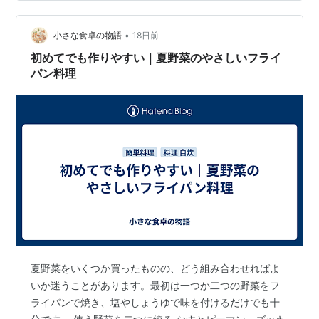
濃くなりすぎません。 ほかにも、塩とオリーブオイル、
しょうゆとごま油、酢と少量の砂糖など、二つか三つの
調味料で十分に味を変えられます。複雑な配合を覚えな
•
小さな食卓の物語
18日前
くても、家にあるものから選べます。 切り方はそ…
初めてでも作りやすい｜夏野菜のやさしいフライ
パン料理
夏野菜をいくつか買ったものの、どう組み合わせればよ
いか迷うことがあります。最初は一つか二つの野菜をフ
ライパンで焼き、塩やしょうゆで味を付けるだけでも十