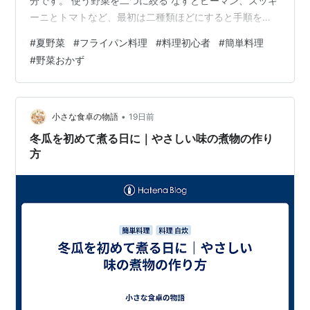
分です。 使う野菜を二つに絞る なすとピーマン、ズッキ
ーニとトマトなど、最初は二種類ほどにすると手順を覚
えやすくなります。切る量も少なく、火の通りを確認し
#
夏野菜
#
フライパン料理
#
料理初心者
#
簡単料理
やすくなります。 なすやズッキーニは輪切り、ピーマン
#
野菜おかず
は大きめに切ります。トマトは崩れやすいため、最後に
加えるか、焼いた野菜と別に和えると扱いやすくなりま
す。 フライパンへ広げて焼く 油を少量入れ、野菜を重な
らないよう並べます。片面に焼き色が付いたら返し、反
•
小さな食卓の物語
19日前
対側も焼きます。何度も混ぜず、少し待つこ…
冬瓜を初めて煮る日に｜やさしい味の煮物の作り
方