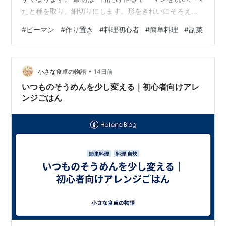
たと種を取り、細切りにします。形をきれいにそろえす
ぎなくても、火の通りが大きく変わらない程度で十分で
#
ピーマン
#
作り置き
#
料理初心者
#
簡単料理
#
副菜
す。包丁を急いで動かさず、平らな面を下にして安定さ
せます。 耐熱容器へ入れて加熱するか、フライパンでさ
っと炒めます。初めてなら、ツナとしょうゆ、塩昆布と
•
ごま油など、材料の少ない組み合わせが扱いやすくなり
小さな食卓の物語
14日前
ます。 味付けは少しずつ ツナや塩昆布には塩気があるた
いつものそうめんを少し変える｜初心者向けアレ
め、追加のしょうゆや塩は控えめにします。最…
ンジごはん