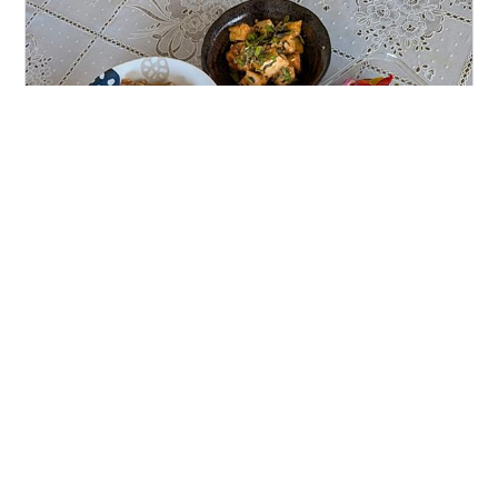
牛丼の具とブロッコリースープ以外の ・人参シリシリ ・
パプリカの甘酢漬け ・厚揚げのネギ味噌炒め これらは奥
薗壽子先生のレシピ。 何年も前から奥薗先生の料理動画
のお世話になっています。 材料はいつも冷蔵庫にある定
番食材で、調味料は醤油、みりん、味噌、砂糖、塩、