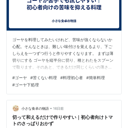
ゴーヤを料理してみたいけれど、苦味が強くならないか
心配。そんなときは、難しい味付けを覚えるより、下ご
しらえを一つずつ行うと作りやすくなります。 まずは薄
切りにする ゴーヤを縦半分に切り、種とわたをスプーン
で取ります。そのあと、できるだけ同じくらいの薄さに
切ります。厚さがそろうと、塩もみや加熱の効果が均一
#
ゴーヤ
#
苦くない料理
#
料理初心者
#
簡単料理
になりやすくなります。 包丁を急いで動かす必要はあり
#
ゴーヤ下処理
ません。ゴーヤの平らな面をまな板へ置き、安定させて
からゆっくり切ると扱いやすくなります。 塩と少量の砂
糖でもむ 切ったゴーヤへ塩と少量の砂糖をまぶし、手で
軽くもみます。しばらく置いて水分が出たら、軽くしぼ
•
小さな食卓の物語
16日前
ります。この工程で苦味がやわらぎ、次の味…
切って和えるだけで作りやすい｜初心者向けトマ
トのさっぱりおかず