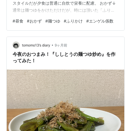
スタイルだが夕食は普通に自炊で栄養に配慮。 おかず↓
通常は麺つゆをかけただけだが、時には頂いた「ふりか
け」をまぶす。豪華↓ こんな生活でも不満はなく、特別
#
昼食
#
おかず
#
麺つゆ
#
ふりかけ
#
エンゲル係数
ケチな訳でもない。お陰でエンゲル係数は極端に低く、
財布のお金が減らないので嬉しい😄 群馬中央ギター学院
のトップページへリンクします。 中央マンドリンクラブ
•
のページへリンクします。 フランク永井鉛筆画前橋展示
tomomo13’s diary
9ヶ月前
室のページへリンクします。
今夜のおつまみ！『ししとうの麺つゆ炒め』を作
ってみた！