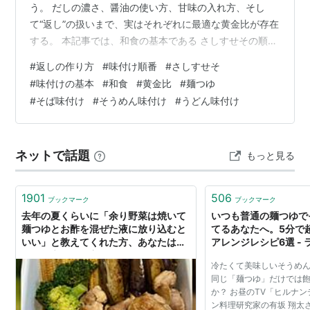
う。 だしの濃さ、醤油の使い方、甘味の入れ方、そし
て“返し”の扱いまで、実はそれぞれに最適な黄金比が存在
する。 本記事では、和食の基本である さしすせその順番
と だし・醤油・みりんの比率 を軸に、 家庭でも再現で
#
返しの作り方
#
味付け順番
#
さしすせそ
きる「プロの味付け」を科学的に整理して解説する。 今
#
味付けの基本
#
和食
#
黄金比
#
麺つゆ
日から、あなたの麺つゆが一段階アップする。 🍜 1. うど
#
そば味付け
#
そうめん味付け
#
うどん味付け
んの味付け キーワード：やさしい・淡い・だし主役 ● 基
本のつゆ だし：醤油：みりん＝ 10：1：1 塩：少々（香
りを邪魔しない程度） ● 特徴 昆布＋かつおの合わせだし
ネットで話題
もっと見る
が主役 醤…
1901
506
ブックマーク
ブックマーク
去年の夏くらいに「余り野菜は焼いて
いつも普通の麺つゆで
麺つゆとお酢を混ぜた液に放り込むと
てるあなたへ。5分で
いい」と教えてくれた方、あなたは暑
アレンジレシピ6選 -
い夏献立に悩む主婦を救いました
ログKo's Style
冷たくて美味しいそうめん
同じ「麺つゆ」だけでは
か？ お昼のTV「ヒルナ
ン料理研究家の有坂 翔太