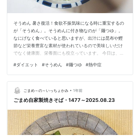
そうめん 暑さ復活！食欲不振気味になる時に重宝するの
が「そうめん」。そうめんに付き物なのが「麺つゆ」。
なにげなく食べていると思いますが、出汁には昆布や鰹
節など栄養豊富な素材が使われているので美味しいだけ
でなく健康面、栄養面にも役立っています。 今日は、そ
うめんは熱中症予防に役立つかを麺つゆの効能を中心に
#
ダイエット
#
そうめん
#
麺つゆ
#
熱中症
ご紹介します。
•
ごまめ～の～いっちょかみ
1年前
ごまめ自家製焼きそば・1477～2025.08.23