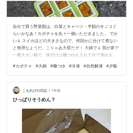
自分で買う野菜類は、白菜とキャベツ・半額のキノコぐ
らいかなあ！カボチャを丸々一個いただきました。 でか
い↓ スイカほどの大きさなので、何回かに分けて煮ない
と無理なようだ。こりゃあ大変だぞ！ 大鍋で↓ 我が家で
一番大きい鍋で、味付けは麺つゆを入れて水で薄めるだ
け。皮は硬いが、意外に早く煮えるので驚きです。 冷凍
#
カボチャ
#
大鍋
#
麺つゆ
#
冷凍
#
自然解凍
#
夕飯
保存↓ 豆腐の空きパックに入れて冷凍するが、朝に冷蔵
室へ移して自然解凍。夕飯ごろには食える🥰 古いブログ
記事からは下記にリンクできません。 中央マンドリンク
•
ラブのページへリンクします。 群馬中央ギター学院のぺ
こもれびの日記
1年前
ージへリンクします。 フランク永井鉛筆画前橋展示室へ
ひっぱりそうめん？
リンクします。