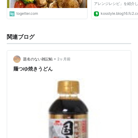
アレンジレシピ」を紹介し
数、なんと６種類！しか
togetter.com
kosstyle.blog16.fc2.
んです！ 野菜めんつゆ豆
ョ風めんつゆ冷や...
関連ブログ
•
題名のない雑記帖
2ヶ月前
麺つゆ焼きうどん