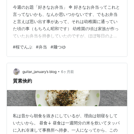
今週のお題「好きなお弁当」 🔷 好きなお弁当ってこれと
言ってないかも、なんか思いつかないです、でもお弁当
と言えば思い出す事があって、それは幼稚園に通ってい
た頃の事（もちろん昭和です） 幼稚園の頃は家族が作っ
ていたお弁当を持参していたのですが、ほぼ毎日のよう
にご飯の上に桜でんぶがまぶしてありました。 あの頃は
#
桜でんぶ
#
弁当
#
麺つゆ
ご飯の上に桜でんぶをのせるのって普通にあったんだろ
うか、他の生徒のお弁当は見た事がないので分かりませ
んが、ご飯の上にピンク色のでんぶが振りかけてあった
•
のを今でもはっきりと覚えています。 甘くて美味しかっ
guitar_january’s blog
6ヶ月前
たのですが、それ以降桜でんぶは食べていないのでどん
質素倹約
な味付けだったかは忘れてしまいました。 …
私は昔から朝食を抜きにしているが、理由は朝寝をして
いたいから。 昼食↓ 昼食は一週間分の米を炊いてタッパ
に入れ冷凍して事務所へ持参。一人になってから、この