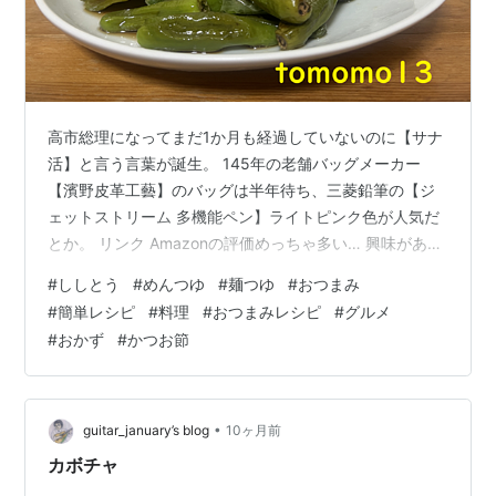
高市総理になってまだ1か月も経過していないのに【サナ
活】と言う言葉が誕生。 145年の老舗バッグメーカー
【濱野皮革工藝】のバッグは半年待ち、三菱鉛筆の【ジ
ェットストリーム 多機能ペン】ライトピンク色が人気だ
とか。 リンク Amazonの評価めっちゃ多い… 興味がある
人は【サナ活】をやってみてくださいね。 今夜のおつま
#
ししとう
#
めんつゆ
#
麺つゆ
#
おつまみ
み 『ししとうの麺つゆ炒め』です。 ししとうを使いきら
#
簡単レシピ
#
料理
#
おつまみレシピ
#
グルメ
なといけないので2夜連続でししとうを食べることにしま
#
おかず
#
かつお節
す。 パパッと作って今夜もビールと一緒に食べるのが楽
しみ。 じゃあ、さっそく作っていく。 今回の食材と調味
料。 ししとう、麺つゆ、ごま油、かつお節。 ※麺つゆは
希釈濃度が違うの…
•
guitar_january’s blog
10ヶ月前
カボチャ