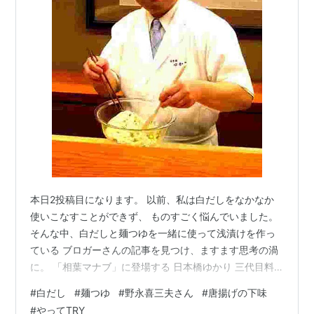
本日2投稿目になります。 以前、私は白だしをなかなか
使いこなすことができず、 ものすごく悩んでいました。
そんな中、白だしと麺つゆを一緒に使って浅漬けを作っ
ている ブロガーさんの記事を見つけ、ますます思考の渦
に。 「相葉マナブ」に登場する 日本橋ゆかり 三代目料
理長 野永喜三夫さんを観察することで やっと、こんな結
#
白だし
#
麺つゆ
#
野永喜三夫さん
#
唐揚げの下味
論に達しました。 白だしと麺つゆと両方使う場合という
#
やってTRY