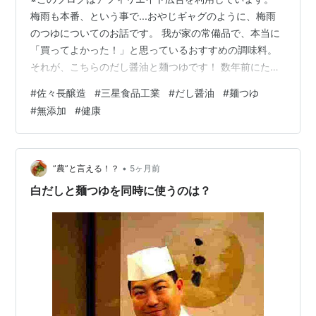
梅雨も本番、という事で...おやじギャグのように、梅雨
のつゆについてのお話です。 我が家の常備品で、本当に
「買ってよかった！」と思っているおすすめの調味料。
それが、こちらのだし醤油と麺つゆです！ 数年前にたま
たま出会って以来、我が家の食卓には欠かせない存在に
#
佐々長醸造
#
三星食品工業
#
だし醤油
#
麺つゆ
なり、本当に助けられています。 1. 亀梨和也さんも愛
#
無添加
#
健康
用！佐々長醸造「老舗の味 つゆ」 まず、写真右端にある
のが、佐々長（ささちょう）醸造さんの老舗の味「つ
ゆ」です。 なんと言っても、原材料名がとってもシンプ
ル。 私には少し甘みが強く感じられるので、使うときは
•
”農”と言える！？
5ヶ月前
「つゆ」を控えめにして、少し…
白だしと麺つゆを同時に使うのは？