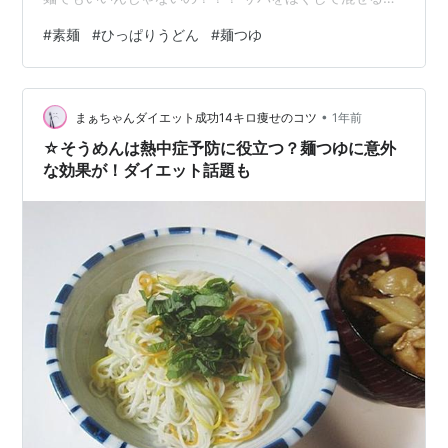
け。たんぱく質がたくさん摂れそうね。 青ネギも冷凍し
#
素麺
#
ひっぱりうどん
#
麺つゆ
たのを使用。 う～～～ん、やはりうどんに合うのだろう
な。何とかやっと完食。素麺は進まず残ったのでいつも
の福助の八方だしで。 スダチを絞って酸味と香りでおい
•
しい～～～やっぱりこれだね。 ２束も食べてお腹がきつ
まぁちゃんダイエット成功14キロ痩せのコツ
1年前
い・・・・
☆そうめんは熱中症予防に役立つ？麺つゆに意外
な効果が！ダイエット話題も