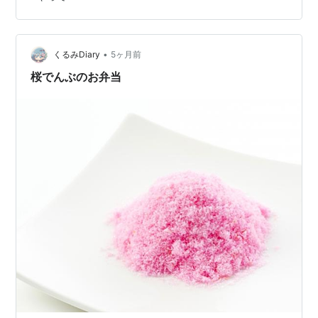
のは ・食材の下味は白だしで付け、仕上げに麺つゆを使
う。 ・すき焼き風煮物のように甘みを付けたい時は、 白
だしで煮て、最後に麺つゆで調整する。 つまり白だしが
ベースで、 甘みの調整に麺つゆという使い方をしてい
•
くるみDiary
5ヶ月前
る。 このあたりのいきさ…
桜でんぶのお弁当