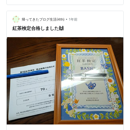
日販グループの一員として、検定事業やイベント事業を
通じて新たな価値を創造する、日販セグモ株式会社の決
算を読み解き、その事業戦略と成長性に迫ります。 …
•
帰ってきたブログ生活(4th)
1年前
紅茶検定合格しました🙌