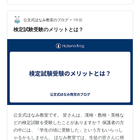
ら） 1. 「あれ？上達してる？」が来ない件 ちょっと正直
な話をするんだけど、「あ〜最近なんかフランス語話せ
•
るようになってきたな〜」みたいな感覚、一回も来てな
公文式ほなみ教室のブログ
1年前
い。 中国語も同じ。いや、英語のときもなかったわ。 も
検定試験受験のメリットとは？
ちろんさ、「聞き取れる…
公文式ほなみ教室です。 皆さんは、漢検・数検・英検な
どの検定試験を受験したことがありますか？ 保護者の方
の中には、「学生の頃に受験した」という方もいらっし
ゃるかもしません。 ほなみ教室では、生徒の皆さんに積