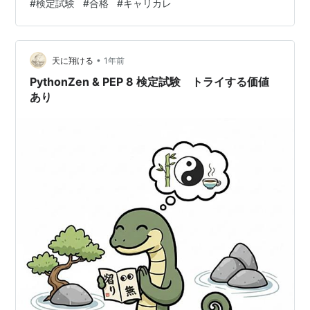
#
検定試験
#
合格
#
キャリカレ
材もやさしく丁寧で、とってもわかりやすい！ 学び放題
プランは、あと半年続いおります、、 １年かけて学んで
いこうと思い入会したのですが、学びが面白く 次々とト
•
ントン進んでしまいました。。 来月はからは、オラクル
天に翔ける
1年前
カードのお勉強を始めます♡ 点と点が、線でつながる日
PythonZen & PEP 8 検定試験 トライする価値
を楽しみにして まずは点を…
あり