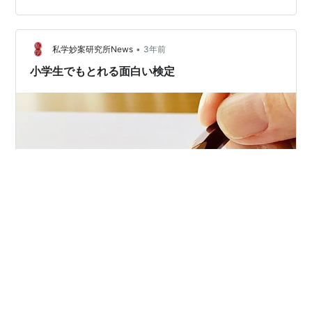
ほぼ同じです。 逆に言えばどちらも同じ勉強法、問題
集、テキストでOKです。 STEP1：過去問の往復
STEP2：過去の国家試験に挑戦する STEP3：資格取得コ
•
私学妙案研究所News
3年前
ン…
小学生でもとれる面白い検定