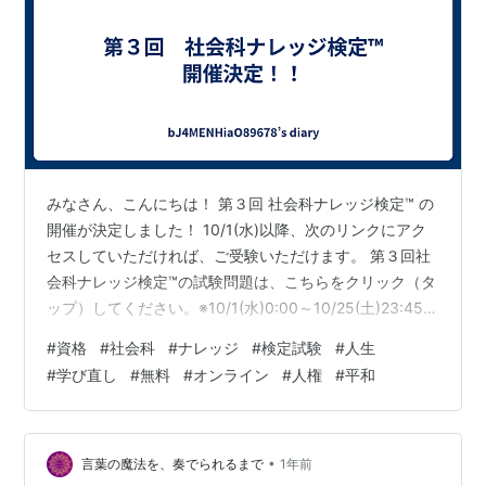
みなさん、こんにちは！ 第３回 社会科ナレッジ検定™ の
開催が決定しました！ 10/1(水)以降、次のリンクにアク
セスしていただければ、ご受験いただけます。 第３回社
会科ナレッジ検定™の試験問題は、こちらをクリック（タ
ップ）してください。※10/1(水)0:00～10/25(土)23:45が
試験期間となります。また、ご受験いただいたすべての
#
資格
#
社会科
#
ナレッジ
#
検定試験
#
人生
方々に「級認定証」を発行しますので、「お名前」「メ
#
学び直し
#
無料
#
オンライン
#
人権
#
平和
ールアドレス」のご準備をお願いします。 以下、第３回
社会科ナレッジ検定™の詳細についてご案内いたします。
〇期間：2025年10月1日(水)0:00～10月25日(土)23:45
で実施 〇試験形式：オンライン…
•
言葉の魔法を、奏でられるまで
1年前