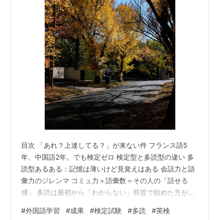
目次 「あれ？上達してる？」が来ない件 フランス語5
年、中国語2年。でも検定ゼロ 検定型と多読型の違い 多
読型あるある：記憶は薄いけど見覚えはある 会話力と語
彙力のジレンマ コミュ力＋語彙数＝その人の「話せる
感」 多読は最初から「わからない」前提で始めた方が楽
成果の見えなさをどう楽しむか、という話 🌐 この記事を
#
外国語学習
#
成果
#
検定試験
#
多読
#
英検
書いた人：こっそり（プロフィール・まとめ記事はこち