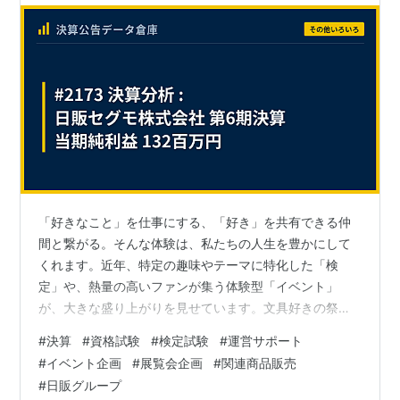
「好きなこと」を仕事にする、「好き」を共有できる仲
間と繋がる。そんな体験は、私たちの人生を豊かにして
くれます。近年、特定の趣味やテーマに特化した「検
定」や、熱量の高いファンが集う体験型「イベント」
が、大きな盛り上がりを見せています。文具好きの祭典
「文具女子博」や、全国のパン屋さんが集う「パンのフ
#
決算
#
資格試験
#
検定試験
#
運営サポート
ェス」、猫への愛を試す「ねこ検定」など、これらのユ
#
イベント企画
#
展覧会企画
#
関連商品販売
ニークな企画を裏側で支え、多くの人々に輝ける“場”を提
#
日販グループ
供している企業があります。 今回は、出版取次最大手・