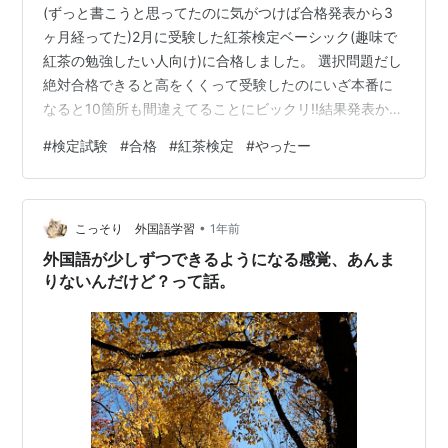
(ずっと書こうと思ってたのに気がつけば合格発表から3
ヶ月経ってた)2月に受験した紅茶検定ベーシック(趣味で
紅茶の勉強したい人向け)に合格しました。 選択問題だし
絶対合格できると高をくくって受験したのにいざ本番に
なると10箇所も間違えてることにビックリ!!結果発表から
合格証明書が届くまでが繁忙期でバタバタだったし体調
#
検定試験
#
合格
#
紅茶検定
#
やったー
崩しすぎて「こんなにボロボロな今の私と、コツコツ勉
強して合格した私は同じ人間なのか😂」って当時は悲し
くなってました。 めでたいことなのに。笑試験が終わっ
•
てすっかり気が緩みゲームしまくってたら色々と頭から
こっそり 外国語学習
1年前
抜け落ちてしまった。 合格して終わりじゃ何の意味ない
外国語が少しずつできるようになる感覚、あんま
からまた地道にコツコツ勉強しよ…
りないんだけど？って話。