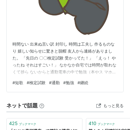
時間ない 出来ぬ言い訳 封印し 時間は工夫し 作るものな
り 嬉しい知らせに驚きと脱帽 友人から連絡がありまし
た。 「先日の 〇〇検定試験 受かってた！」 「えっ！ や
ったね それはすごい！」 なかなか自宅では時間が取れな
くて捗ら ないからと通勤電車の中で勉強（本やス マホ）
をコツコツと続けていた彼です。 「〇〇検定試験
#
短歌
#
検定試験
#
通勤
#
勉強
#
継続
を・・・」とはずいぶん 前から聞いていましたが、あき
らめずに 継続して自習を頑張っていたようです。 同い年
の４０年来の友人。 「継続は力なり」を実践している友
ネットで話題
もっと見る
人。 尊敬して見習いたいと思います。
osamupan.hatenablog.com それではまた^^ ランキング
参加中【…
425
410
ブックマーク
ブックマーク