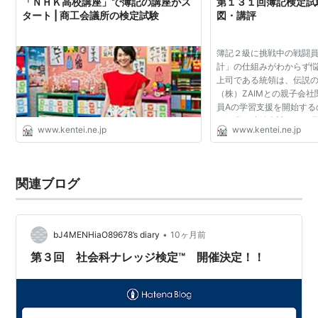
「ＮＨＫ高校講座」で簿記の講座がス
第１３１回簿記検定試験
タート | 商工会議所の検定試験
図・講評
簿記２級に挑戦中の戦闘員
計」の仕組みがわからず
上司である統領は、伝説
（株）ZAIMとの親子会
員Aの学習支援を開始する
の組織の連結会計」は、月
www.kentei.ne.jp
www.kentei.ne.jp
定です。ぜひ、ご期待く
関連ブログ
•
bJ4MENHiaO89678’s diary
10ヶ月前
第３回 社会科ナレッジ検定™ 開催決定！！