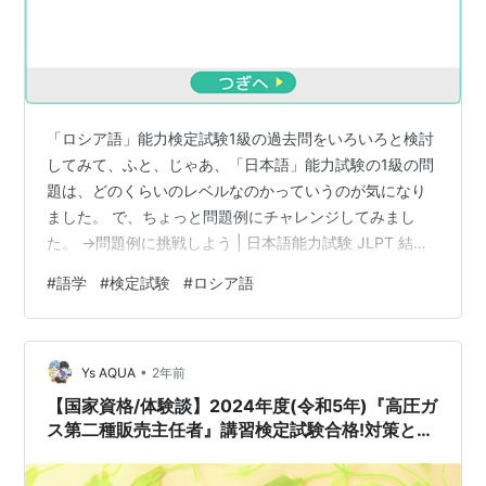
「ロシア語」能力検定試験1級の過去問をいろいろと検討
してみて、ふと、じゃあ、「日本語」能力試験の1級の問
題は、どのくらいのレベルなのかっていうのが気になり
ました。 で、ちょっと問題例にチャレンジしてみまし
た。 →問題例に挑戦しよう | 日本語能力試験 JLPT 結果
は全問正解。 当方、日本語ネイティブの日本人です。 正
#
語学
#
検定試験
#
ロシア語
直、ものすごく簡単で、迷うような問題は、それこそ全
然ありませんでした。 で、ロシア語能力検定試験（以
下、露検）との比較です。 まあ、問題の形式が違いま
•
す。 露検は和文露訳、露文和訳などがあるので、ロシア
Ys AQUA
2年前
語ネイティブのロシア人でも日本語の能力がないと露検
【国家資格/体験談】2024年度(令和5年)『高圧ガ
の問題は解けません。 露検は…
ス第二種販売主任者』講習検定試験合格!対策と勉
強法!!