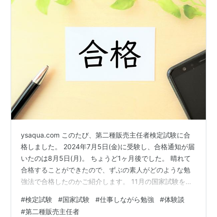
ysaqua.com このたび、第二種販売主任者検定試験に合
格しました。 2024年7月5日(金)に受験し、合格通知が届
いたのは8月5日(月)。 ちょうど1ヶ月後でした。 晴れて
合格することができたので、ずぶの素人がどのような勉
強法で合格したのかご紹介します。 11月の国家試験を受
験する方、来年検定試験を受験しようと考えている方の
#
検定試験
#
国家試験
#
仕事しながら勉強
#
体験談
ご参考になれば幸いです。 まず、講習検定試験は国家試
#
第二種販売主任者
験と比べ問題が簡単ということはありません。 難易度は