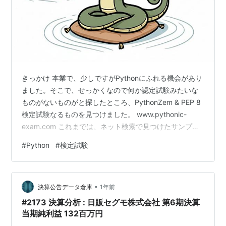
きっかけ 本業で、少しですがPythonにふれる機会があり
ました。そこで、せっかくなので何か認定試験みたいな
ものがないものがと探したところ、PythonZem & PEP 8
検定試験なるものを見つけました。 www.pythonic-
exam.com これまでは、ネット検索で見つけたサンプル
コードを参考に、必要な部分をアレンジする方法で
#
Python
#
検定試験
Pythonを活用していました、ですが、応用するにあたっ
ては、コードの書き方で迷うこともありました。そんな
ことで、これを機会に、Pythonの文法について、きちん
•
と学んでみようと思い至りました。そして、この
決算公告データ倉庫
1年前
「PythonZen & PEP 8 検定試験」は、無…
#2173 決算分析 : 日販セグモ株式会社 第6期決算
当期純利益 132百万円