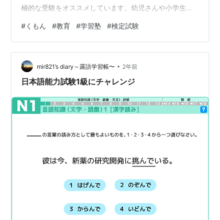
極的な受験をオススメしています。幼児さんや小学生の
お子さんも受験することができますよ。 ☆ 検定試験に挑
#
くもん
#
教育
#
学習塾
#
検定試験
戦することのメリット ☆・くもんや学校で学習したこと
が身についているか、確認することができます。・制限
時間内に試験問題を解く練習をすることができます。・
•
いつもの学校や教室とは違う場所で試験を受ける練習を
mir821’s diary～露語学習帳〜
2年前
することができます。・他校の生徒さんと一緒に肩を並
日本語能力試験1級にチャレンジ
べて試験が受けられる貴重なチャンスです…