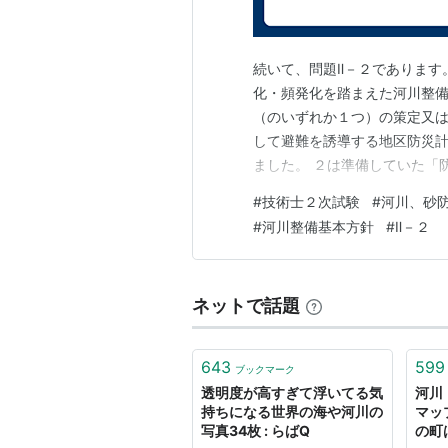
第3条 この法律において「河川」
に係る河川管理施設を含むものとす
続いて、問題Ⅱ－２であります。
2 この法律において「河川管理
化・頻発化を踏まえた河川整
め、樹林帯（堤防又はダム貯水池に
（のいずれか１つ）の策定又は
で堤防又はダム貯水池の治水上又は
して避難を誘導する地区防災計
ものをいう。）その他河川の流水に
ました。 ２は準備していた「
しくは軽減する効用を有する施設を
として、自治会等の地域コミュ
#
技術士２次試験
#
河川、砂
災まちづくり」では流域治水
については、当該施設を河川管理施
#
河川整備基本方針
#
Ⅱ－２
るので、ここは回避しました。
該施設を管理する者の同意を得たも
（一級河川）
ネットで話題
第4条 この法律において「一級河
系で政令で指定したものに係る河川
交通大臣が指定したものをいう。
643
599
ブックマーク
2 国土交通大臣は、前項の政令
透明度が高すぎて浮いてる気
河川
持ちになる世界の海や河川の
マッ
かじめ、社会資本整備審議会及び関
写真34枚 : らばQ
の町は
3 国土交通大臣は、第一項の規