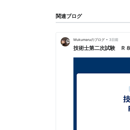
公共の水流であるといえる。
したがって、運河、農業用水路、
関連ブログ
れる水流は、河川には該当しない。
２．河川法による河川の定義
河川法においては、法第４条１項
•
Mukumaruのブログ
3日前
とされ、社会通念上の河川と異なり
技術士第二次試験 Ｒ
これは、社会通念上は、河川と湖
自然発生的なものであり、一般公共
異なるものではなく、河川管理上は
きものと考えられたことによる。
３．河川法の適用対象
河川法参照。
>>河川法（昭和３９年法律第１６
（河川及び河川管理施設）