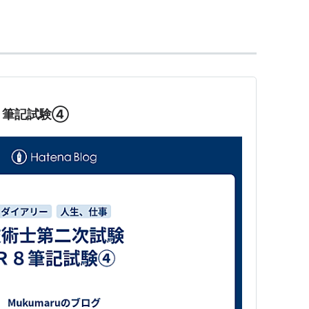
発電用水路、上水道等の特定の目的をもって設けら
において、河川とは「公共の水流及び水面」である
、公共の水面をも含めて定義している。
８筆記試験④
沼等の公共の水面は異なるものだが、両者とも本来
の用に供されるものであることにおいて、本質的に
両者の水は相互に流入、流出し、一体的に管理すべ
７号）抜粋