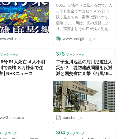
課）
Q65.川が浅そうに見えるので、入
ともに、社会資本整備審議会及び関係都道府県知事
っても安全ですよね？ A65.川は
浅く見えても、実際は深いので、
危険です。 川は、光の屈折によ
府県知事が意見を述べようとするときは、当該都道
り、実際よりその底が浅く見えま
ない。
す。 浅く見えても、実際は、常
ews.web.nhk
www.pref.gifu.lg.jp
に見た目以上に深くなっていま
定により河川を指定するときは、国土交通省令で定
す。 Q66.河原も海の砂浜も同じ
の名称及び区間を公示しなければならない。
ようなものですよね？ A66.河原
378
ブックマーク
ブックマーク
と海の砂浜は全く異なります。
止の手続は、第一項の規定による河川の指定の手続
9号 91人死亡 ４人不明
二子玉川地区の河川氾濫は人
川は...
河川で決壊 ８万棟余で住
災か？ 堤防建設問題を反対
。
 | NHKニュース
派と国交省に直撃《台風19
号水害》 | 文春オンライン
川」とは、前条第一項の政令で指定された水系以外
あるものに係る河川で都道府県知事が指定したもの
より河川を指定しようとする場合において、当該河
ww3.nhk.or.jp
bunshun.jp
であるときは、当該他の都府県知事に協議しなけれ
304
ブックマーク
ブックマーク