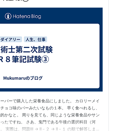
この法律の規定の準用についての必要な技術的読替
ーパーで購入した栄養食品にしました。 カロリーメイ
チョコ味のバーみたいなもの１本。 早く食べれるし、
的かなと。 周りを見ても、同じような栄養食品やサン
ったですね。 さあ、鬼門である午後の選択科目（河
 実際は、問題Ⅲ → Ⅱ－２ → Ⅱ－１ の順で解答しまし