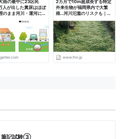
大雨の最中に23区民
2カ月で10m超成長する特定
定により河川を指定するときは、国土交通省令で定
0万人が出した糞尿はほぼ
外来生物が福岡県内で大繁
の名称及び区間を公示しなければならない。
理のまま河川・運河に垂
殖…河川氾濫のリスクも｜
定により河川を指定しようとするときは、あらかじ
されました「合流式下水
FNNプライムオンライン
から仕方ないね」
ればならない。
長が意見を述べようとするときは、当該市町村の議
止の手続は、第一項の規定による指定の手続に準じ
ogetter.com
www.fnn.jp
項の一級河川の指定があつたときは、当該二級河川
力を失う。
以外の河川で市町村長が指定したもの（以下「準用河
律中二級河川に関する規定（政令で定める規定を除
て、これらの規定中「都道府県知事」とあるのは
るのは「市町村」と、「国土交通大臣」とあるのは
とする。
８筆記試験③