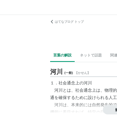
はてなブログ トップ
言葉の解説
ネットで話題
関
河川
(
一般
)
【
かせん
】
１．社会通念上の河川
河川とは、社会通念上は、物理的
通を確保するために設けられる人工
河川は、本来的には自然発生的で
機能に着目すれば、特定の目的に限