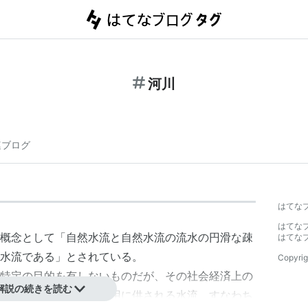
河川
連ブログ
はてな
はてな
概念として「自然水流と自然水流の流水の円滑な疎
はてな
水流である」とされている。
Copyrig
特定の目的を有しないものだが、その社会経済上の
解説の続きを読む
られず広く一般公共の用に供される水流、すなわち