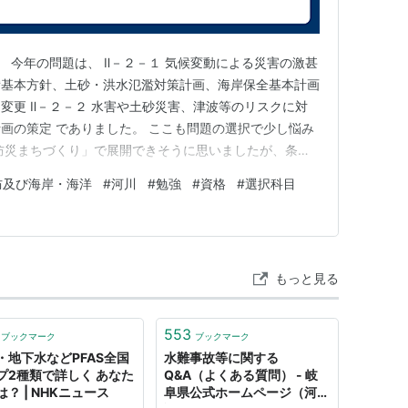
とは、一級河川及び二級河川をいい、これらの河川
る。
 今年の問題は、 Ⅱ－２－１ 気候変動による災害の激甚
施設」とは、ダム、堰、水門、堤防、護岸、床止
備基本方針、土砂・洪水氾濫対策計画、海岸保全基本計画
沿つて設置された国土交通省令で定める帯状の樹林
変更 Ⅱ－２－２ 水害や土砂災害、津波等のリスクに対
利水上の機能を維持し、又は増進する効用を有する
画の策定 でありました。 ここも問題の選択で少し悩み
よつて生ずる公利を増進し、又は公害を除却し、若
防災まちづくり」で展開できそうに思いましたが、条件
いう。ただし、河川管理者以外の者が設置した施設
ニティレベルの計画とありました。 準備していた「防
防及び海岸・海洋
#
河川
#
勉強
#
資格
#
選択科目
や水害リスクマップ作成といった広いエリアでの内容にな
設とすることについて河川管理者が権原に基づき当
 河川整備基本方…
のに限る。
川」とは、国土保全上又は国民経済上特に重要な水
もっと見る
（公共の水流及び水面をいう。以下同じ。）で国土
553
ブックマーク
ブックマーク
の制定又は改廃の立案をしようとするときは、あら
・地下水などPFAS全国
水難事故等に関する
プ2種類で詳しく あなた
Q&A（よくある質問） - 岐
係都道府県知事の意見をきかなければならない。
？ | NHKニュース
阜県公式ホームページ（河川
定により河川を指定しようとするときは、あらかじ