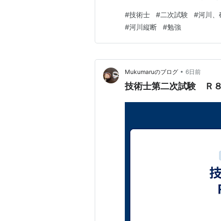
たが、ここでは問題番号の順に
#
技術士
#
二次試験
#
河川、
川：河道の縦断計画 ２．ダム
#
河川縦断
#
勉強
険警報 ４．海岸：海岸堤防の
•
Mukumaruのブログ
6日前
技術士第二次試験 Ｒ