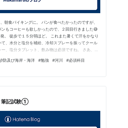
、朝食バイキングに。 パンが食べたかったのですが、
パンもコーヒーも欲しかったので、２回目行きました😅
発。 徒歩で１５分弱ほど。 これまた暑くて汗をかなり
拭いて、水分と塩分を補給、冷却スプレーを振ってクール
レー、塩分タブレット、飲み物は必須ですね。 さあ、こ
ます。 午前の必須科目、今年度の問題は、 Ⅰ－１：新技
砂防及び海岸・海洋
#
勉強
#
河川
#
必須科目
の価値向上 Ⅰ－２：人と自然が共生する社会づくりのため
ありました。…
８筆記試験①