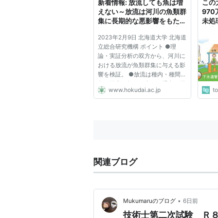
新着情報: 放流しても魚は増
この
3 都道府県知事は、第一項の規
土...
えない～放流は河川の魚類群
97
めるところにより、水系ごとに、そ
集に長期的な悪影響をもたら
未処
4 都道府県知事は、第一項の規
すことを解明～（地球環境科
れ流
2023年2月9日 北海道大学 北海道
学研究院 助教 先崎理之）
道だ
め、関係市町村長の意見をきかなけ
立総合研究機構 ポイント ●理
論・実証分析の双方から、河川に
5 前項の規定により関係市町村
おける放流が魚類群集に与える影
会の議決を経なければならない。
響を検証。 ●放流は種内・種間競
争の激化を促し、多くの場合で群
6 二級河川の指定の変更又は廃
www.hokudai.ac.jp
t
集構成種を長期的に減らすことを
て行なわれなければならない。
解明。 ●魚類資源の回復には、河
7 二級河川について、前条第一
川等の生息環境の改善等の別の抜
本的対策が求められることを示
についての第一項の指定は、その効
唆...
（この法律の規定を準用する河川）
第100条 一級河川及び二級河川
関連ブログ
川」という。）については、この法
く。）を準用する。この場合におい
「市町村長」と、「都道府県」とあ
•
Mukumaruのブログ
6日前
「都道府県知事」と読み替えるもの
技術士第二次試験 Ｒ