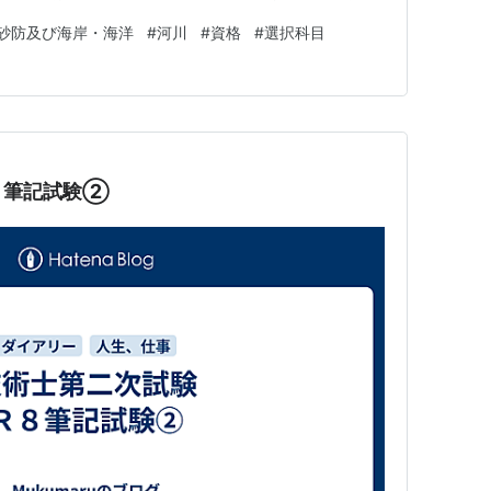
記載します。 ◎問題Ⅱ－１ 問題を見てみると、 １．河
砂防及び海岸・海洋
#
河川
#
資格
#
選択科目
：ダム貯水池の堆砂対策 ３．砂防：レベル４土砂災害危
機能、設計波…
８筆記試験②