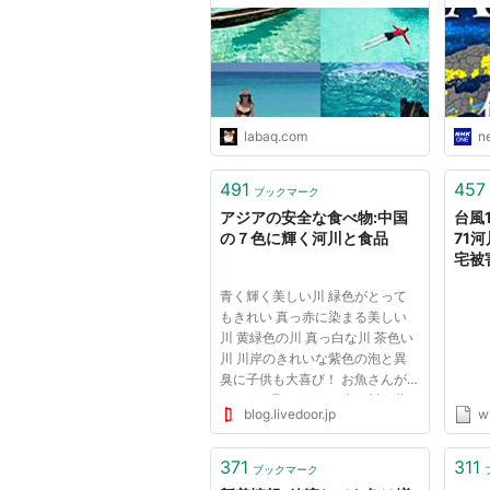
め、関係行政機関の長に協議すると
の意見をきかなければならない。
4 前二項の規定により関係都道
府県の議会の議決を経なければなら
labaq.com
n
5 国土交通大臣は、第一項の規
めるところにより、水系ごとに、そ
491
457
ブックマーク
6 一級河川の指定の変更又は廃
アジアの安全な食べ物:中国
台風1
の７色に輝く河川と食品
71
に準じて行なわれなければならない
宅被害
（二級河川）
青く輝く美しい川 緑色がとって
第5条 この法律において「二級河
もきれい 真っ赤に染まる美しい
川 黄緑色の川 真っ白な川 茶色い
の水系で公共の利害に重要な関係が
川 川岸のきれいな紫色の泡と異
をいう。
臭に子供も大喜び！ お魚さんが
たくさん取れました 赤い川に黄
2 都府県知事は、前項の規定に
blog.livedoor.jp
w
色い排水をまぜてみましょう 水
川が他の都府県との境界に係るもの
の代わりに黄砂が流れる砂川です
お魚さんも大喜び！ 水鳥さんも
ばならない。
371
311
ブックマーク
喜んでます！ 川がきれいだから