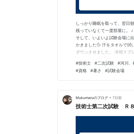
しっかり睡眠を取って、翌日朝
残っていなくて一度部屋に。 
そして、いよいよ試験会場に出
かきました💦 汗をタオルで
ダウンさせました。 冷却スプ
れからは試験問題の詳細になり
#
技術士
#
二次試験
#
河川、
術・DXの活用によるインフラ
#
資格
#
暑さ
#
試験会場
のグリーンインフラの活用 で
•
Mukumaruのブログ
7日前
技術士第二次試験 Ｒ