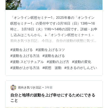
「オンライン瞑想セミナー1」2025年春の「オンライン
瞑想セミナー1」の受付中です♪3月16日（日）13時〜16
時と、 3月18日（火）11時〜14時の2回です。詳細・お申
し込みはこちらから。↓「オンライン瞑想セミナー１ -
前向き気づき日記」 今日は、 自分の波動の状態に気づ
き、 下がってきた波動を整え上げていく方法のお話で
#
波動を上げる
#
波動を上げるコツ
す。 そのために、まず自分の波動の状態が 今どうなの
#
波動を上げる方法
#
波動をあげる
か？に気づくヒント、見分け方や、 波動が下がりかけた
#
波動 スピリチュアル
#
波動の上げ方
#
波動の変化
時に気づくヒントと、 日常の中でできる簡単な整え方を
#
波動が上がる方法
#
瞑想 波動
#
生きるのがしんどい
ご紹介します。 波動次第で現実も、自分の幸せ感も 大き
く変わりますので、 ぜひ参考にし、実践してみてくださ
いね(^…
•
前向き気づき日記
3年前
自分と地球の波動を上げ幸せにするためにできる
こと