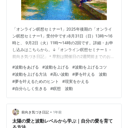
「オンライン瞑想セミナー1」2025年後期の「オンライ
ン瞑想セミナー1」受付中です♪8月31日（日）13時〜16
時と、 9月2日（火）11時〜14時の2回です。詳細・お申
し込みはこちらから。↓「オンライン瞑想セミナー１ -
前向き気づき日記」＊早割は開催日の2週間前までのお申
し込み＆お振込となります 今日は、 先日からの夢を叶え
#
波動をあげる
#
波動を上げる
#
波動を上げるコツ
る磁石とエネルギーのお話の延長で、 夢を引き寄せる高
#
波動を上げる方法
#
高い波動
#
夢を叶える 波動
い波動で生きるには どうすればいいか？というお話で
#
夢を叶えるためのヒント
#
現実をかえる
す。 波動が大事だとわかったけれど、 波動を上げたいけ
#
自分らしく生きる
#
瞑想 波動
れど、どうすればいいの？ と思う時に、 ここだけ気をつ
けて、 これだけすればいい、という核心部分がありま
す。 細か…
•
前向き気づき日記
1年前
太陽の愛と波動レベルから学ぶ｜自分の愛を育て
る方法