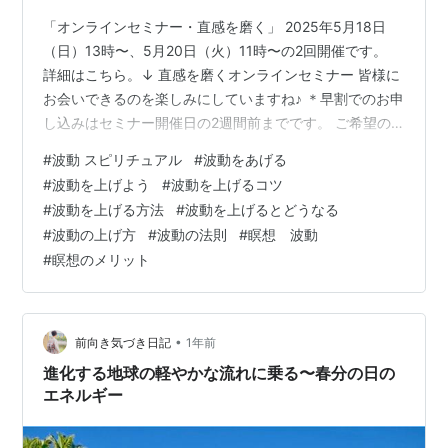
「オンラインセミナー・直感を磨く」 2025年5月18日
（日）13時〜、5月20日（火）11時〜の2回開催です。
詳細はこちら。↓ 直感を磨くオンラインセミナー 皆様に
お会いできるのを楽しみにしていますね♪ ＊早割でのお申
し込みはセミナー開催日の2週間前までです。 ご希望の
方はお早めにどうぞ(^^) ＊このセミナーの受講者様のご
#
波動 スピリチュアル
#
波動をあげる
感想をアップしました。ぜひ読んでみてくださいね♪ ↓直
#
波動を上げよう
#
波動を上げるコツ
感を磨くセミナーのご感想 - 前向き気づき日記 昨日から
#
波動を上げる方法
#
波動を上げるとどうなる
東京に来ています♪ 今回は以前ロサンゼルスでお世話にな
#
波動の上げ方
#
波動の法則
#
瞑想 波動
った先生が、 修了生向けの講座や懇親会を 東京ですると
#
瞑想のメリット
のことで、 日本でお会いできるなんてぜひ行きたい！ …
•
前向き気づき日記
1年前
進化する地球の軽やかな流れに乗る〜春分の日の
エネルギー