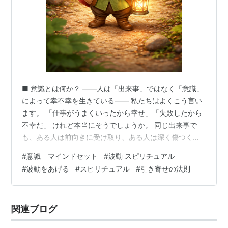
■ 意識とは何か？ ――人は「出来事」ではなく「意識」
によって幸不幸を生きている―― 私たちはよくこう言い
ます。 「仕事がうまくいったから幸せ」「失敗したから
不幸だ」 けれど本当にそうでしょうか。 同じ出来事で
も、ある人は前向きに受け取り、ある人は深く傷つく。
この違いを生むもの。それが 意識 です。 科学的に言え
#
意識 マインドセット
#
波動 スピリチュアル
ば、意識とは 自分が今何を感じているかを知る働き 世界
#
波動をあげる
#
スピリチュアル
#
引き寄せの法則
を体験として受け取る力 「私は今ここにいる」と気づく
状態 脳の活動によって生まれると考えられています。 け
れど体験としての意識は、もっと身近です。 今、あなた
関連ブログ
が 文字を読んでいる 呼吸を感じている 何かを考えてい
る その“気づき”…