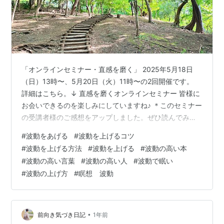
「オンラインセミナー・直感を磨く」 2025年5月18日
（日）13時〜、5月20日（火）11時〜の2回開催です。
詳細はこちら。↓ 直感を磨くオンラインセミナー 皆様に
お会いできるのを楽しみにしていますね♪ ＊このセミナー
の受講者様のご感想をアップしました。ぜひ読んでみて
くださいね♪ ↓直感を磨くセミナーのご感想 - 前向き気づ
#
波動をあげる
#
波動を上げるコツ
き日記 一昨日から東京に来ています♪ 今回は私には珍し
#
波動を上げる方法
#
波動を上げる
#
波動の高い本
く毎日予定が入っているのですが、 そんな中、昨日はそ
#
波動の高い言葉
#
波動の高い人
#
波動で眠い
の合間を縫って、 ちょっとだけ東京お散歩を楽しみまし
#
波動の上げ方
#
瞑想 波動
た(^^) その時にいた場所の周りを 何も調べずに少し歩く
と、 すぐにやや大きめの公園を発見。 公園に入ってい
く…
•
前向き気づき日記
1年前