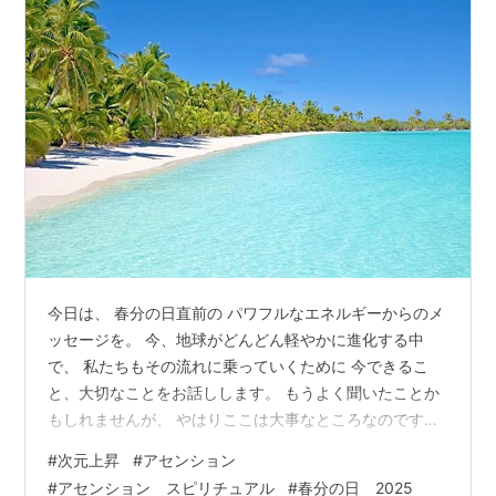
今日は、 春分の日直前の パワフルなエネルギーからのメ
ッセージを。 今、地球がどんどん軽やかに進化する中
で、 私たちもその流れに乗っていくために 今できるこ
と、大切なことをお話しします。 もうよく聞いたことか
もしれませんが、 やはりここは大事なところなのです。
ちょっと長くなりましたが、 ぜひ読んで実践してみてく
#
次元上昇
#
アセンション
ださいね(^^) ・ 今日はひんやりとした空気に乗って 光が
#
アセンション スピリチュアル
#
春分の日 2025