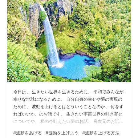
今日は、 生きたい世界を生きるために、 平和でみんなが
幸せな地球になるために、 自分自身の幸せや夢の実現の
ために、 波動を上げるとはどういうことなのか、 何をす
ればいいか、のお話です。 生きたい宇宙世界の引き寄せ
についてや、 私の今叶えたい夢のお話、 高次元のお話や
波動による創造についてなども交えながら、 お話の最後
#
波動をあげる
#
波動を上げよう
#
波動を上げる方法
では、具体的に そのために今自分にできること、 何をす