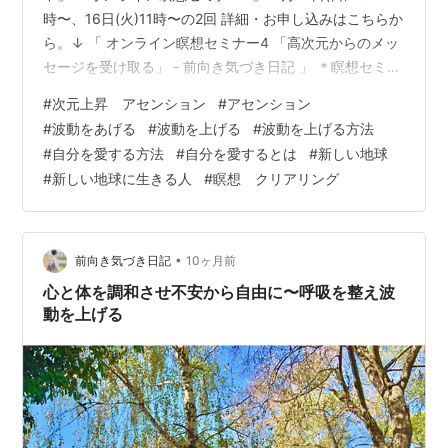
時〜、16日(火)11時〜の2回 詳細・お申し込みはこちらか
ら。↓ 「 オンライン瞑想セミナー4 「高次元からのメッ
セージを受け取る」 - 前向き気づき日記 」 ＊瞑想セミナ
ーは1〜4まであります。必ず1から順に受講してくださ
#
次元上昇 アセンション
#
アセンション
い。 「オンラインセミナー・直感を磨く」 12月21日
#
波動をあげる
#
波動を上げる
#
波動を上げる方法
（日）13時〜、23日（火）11時〜の2回 詳細・お申し込
#
自分を愛する方法
#
自分を愛するとは
#
新しい地球
みはこちらから。↓ 「直感を磨くオンラインセミナー」
#
新しい地球に生きる人
#
瞑想 クリアリング
＊直感セミナーは瞑想セミナーを受講していなくても受
講していただけます。 ＊両セミナーは日曜日と火曜日…
•
前向き気づき日記
10ヶ月前
心と体を調和させ不安から自由に〜呼吸を整え波
動を上げる