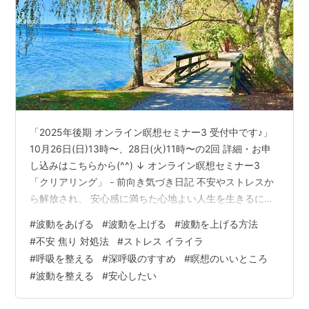
「2025年後期 オンライン瞑想セミナー3 受付中です♪」
10月26日(日)13時〜、28日(火)11時〜の2回 詳細・お申
し込みはこちらから(^^) ↓ オンライン瞑想セミナー3
「クリアリング」 - 前向き気づき日記 不安やストレスか
ら解放され、 安心感に満ちた心地よい人生を生きるに
は、 簡単なコツがあります。 自分の体や思考、心、精
#
波動をあげる
#
波動を上げる
#
波動を上げる方法
神、 意識状態などが調和すると波動が上がり、 すると現
#
不安 焦り 対処法
#
ストレス イライラ
実は自然と調和した心地よい世界になります。 そのため
#
呼吸を整える
#
深呼吸のすすめ
#
瞑想のいいところ
に最も簡単で効果的な方法のお話です。 ぜひ参考にして
#
波動を整える
#
安心したい
みてくださいね(^^) ・ 今夜は軽やかな空気が心地よい 美
しい秋の夜となりました。 窓を開けている…