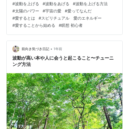
#
波動を上げる
#
波動をあげる
#
波動を上げる方法
ての愛のレベルについて、 自分の愛のレベル＝波動を上
#
太陽のパワー
#
宇宙の愛
#
愛ってなんだ
げるために まず何をすればいいか？についてなどを、 わ
#
愛するとは
#
スピリチュアル 愛のエネルギー
かりやすい例を使いながら お話ししたいと思います。 い
#
愛することから始める
#
瞑想 初心者
きなり完璧な愛を生きられなくても 大丈夫です(^^) この
お話を読むと 安心して今の自分から一歩成長してい…
•
前向き気づき日記
1年前
波動が高い本や人に会うと起こること〜チューニ
ング方法