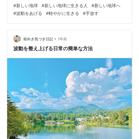
ハートの奥まで届くのを感じる一日でした。 春分の日直
#
新しい地球
#
新しい地球に生きる人
#
新しい地球へ
前の軽やかな目覚めのエネルギーが、 私たちの中のいら
#
波動をあげる
#
軽やかに生きる
#
手放す
ないものを 根底から揺り動かし、 「今こそ手放す時です
よ〜 気づいて！ ほら、それ重いでしょう？」と感じさ
せ、 「重いもの…
•
前向き気づき日記
1年前
波動を整え上げる日常の簡単な方法