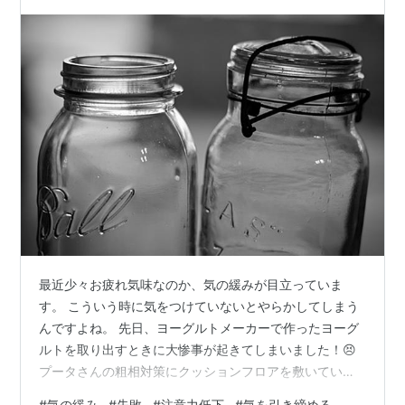
最近少々お疲れ気味なのか、気の緩みが目立っていま
す。 こういう時に気をつけていないとやらかしてしまう
んですよね。 先日、ヨーグルトメーカーで作ったヨーグ
ルトを取り出すときに大惨事が起きてしまいました！😣
プータさんの粗相対策にクッションフロアを敷いていた
のでかろうじて床を保護😓 ヨーグルトまみれで足が変な
#
気の緩み
#
失敗
#
注意力低下
#
気を引き締める