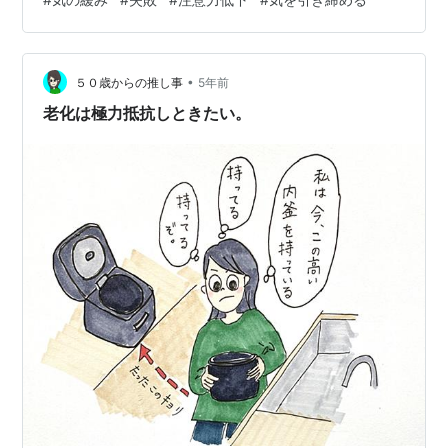
方向を向いている😳 以前から夫に、蓋が閉まっているか
怪しい時があると言われていたんです。 私はそんな事な
いよと思っていたけれど、今回のことで「確かに」と思
•
ったのでした😝 「蓋の緩みは気の緩み」 これから年末に
５０歳からの推し事
5年前
向かって忙しくなるので気を引き締めていきたいと思い
老化は極力抵抗しときたい。
ます✨