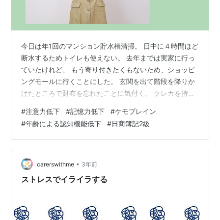
今日は年1回のマンション貯水槽清掃。 日中に４時間ほど
断水するためトイレも使えない。 去年までは実家に行っ
ていたけれど、 もう寄り付きたくもないため、ショッピ
ングモールに行くことにした。 玄関を出て階段を降りか
けたところで財布を忘れたことに気付く。 クレカを持っ
ているので不要と言えば不要だが、 万が一現金が要ると
#
注意力低下
#
記憶力低下
#
ケモブレイン
困ると思って取りに戻った。 これでよしと玄関に鍵を掛
#
年齢による認知機能低下
#
日商簿記2級
けたところで 今度はハンドタオルを持っていないことに
気付いた。 もう１回取りに戻った。 最近こういうことが
ホントに多い。 ・自転車に乗り始めてヘルメットをかぶ
っていないことに気付く ・勘違いして目的地を通り過
•
carerswithme
3年前
ぎ、１本先まで行ってしまう…
ストレスでイライラする