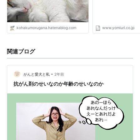
kohakumorugana.hatenablog.com
www.yomiuri.co.jp
関連ブログ
•
がんと愛犬と私
2年前
抗がん剤のせいなのか年齢のせいなのか