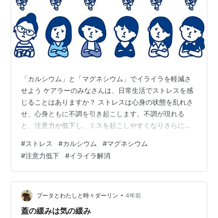
「カルシウム」と「マグネシウム」でイライラを軽減さ
せよう ケアラーのみなさんは、日常生活でストレスを感
じることはありますか？ ストレスは心身の状態を乱れさ
せ、心身ともに不調を引き起こします。不調が現れる
と、注意力が低下し、ミスを起こしやすくなりさらにイ
ライラが募るという負の連鎖に陥ります。ですので、大
#
ストレス
#
カルシウム
#
マグネシウム
きな事故や病気を引き起こす前にストレスを軽減させる
#
注意力低下
#
イライラ解消
ことがとても大切です。 ◆イライラ解消には「カルシウ
ム」と「マグネシウム」 神経の興奮を抑えるカルシウム
やマグネシウムをとると、脳神経を安定させやすくなり
ます。逆に不足するとストレスなどから引き起こされる
•
プータとわたしと時々ダーリン
4年前
神経の興奮が収まらなくなり、イライラが継続し…
蓋の緩みは気の緩み