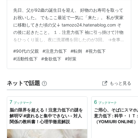
先日、父が92歳の誕生日を迎え、 好物のお寿司を取って
お祝いした。 でもここ最近で一気に「来た」。 私が実家
に移動してきた頃の父↓ tamozo24.hatenablog.com そ
の後に起きたこと。 １．注意力低下 袖に引っ掛けて汁物
をひっくり返し、夜に洗濯機を回したのが3回。 →食事
時にお盆を使用するようにした。 ２．下肢筋力低下 室内
#
90代の父親
#
注意力低下
#
転倒
#
視力低下
での転倒が2回、床から立ち上がれなくなる事が1回。 →
#
活動性低下
#
食欲低下
#
対策
靴下を滑り止め付きのものに変更。 [モードセレクト] ソ
ックス メンズ 滑り止め付 5足セット ビジネス 表糸綿
100% 靴下 メンズ すべり止め付 口ゴムなし 介護 ソック
ネットで話題
もっと見る
ス 25-27cm （色お任せ…
7
6
ブックマーク
ブックマーク
脳の限界を超える！注意力低下の謎を
ご用心、そばにスマホ
解明💡 #疲れると集中できない - 対人
意力低下 : 科学・ＩＴ 
関係の教科書！心理学徹底解説
（YOMIURI ONLINE