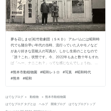
夢を召しませ|松竹歌劇団（ＳＫＤ） アルバムには昭和時
代でも随分早い年代の当時、流行っていた人やモノなど
があり好きな芸能人の写真が。しかし生前のことなので
「誰？これ」状態です。今、2022年もあと数十年もすれ
ば「へー、ナニこれ？」ってな感じなんでしょうね。 熊
本市動植物園 ライオンの赤ちゃんが生まれて一般公開の
#
熊本市動植物園
#
昭和レトロ
#
写真
#
昭和時代
時に熊本市動植物園へ行きました。画像は、背景から
#
熊本
#
昭和
1961年丑年。牛のイラストがリアルに近いかわいらしさ
を感じます。 熊本県|美里町(旧 砥用町三加) 熊本でも雪
が降ると結構、積もるようですね。 熊本|美里町(旧 砥用
はてなブログ
>
動植物
>
熊本市動植物園
町土喰) 子供演劇のようですが、画像に小さく「丹下左
はてなブログ タグとは
ヘルプ
開発ブログ
はてなブログトップ
膳」って書いてありま…