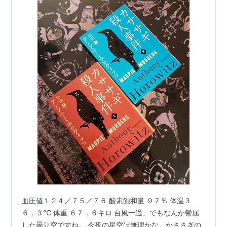
血圧値１２４／７５／７６ 酸素飽和量 ９７％ 体温３
６．３℃ 体重 ６７．６キロ 台風一過、でもなんか鬱屈
した曇り空ですね。 今夜の星空は無理かな。かささぎの