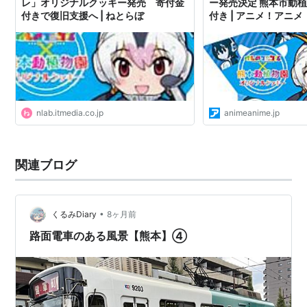
レ」オリジナルクッキー発売 寄付金
ー発売決定 熊本市動
付きで復旧支援へ | ねとらぼ
付き | アニメ！アニメ
nlab.itmedia.co.jp
animeanime.jp
関連ブログ
•
くるみDiary
8ヶ月前
路面電車のある風景【熊本】④