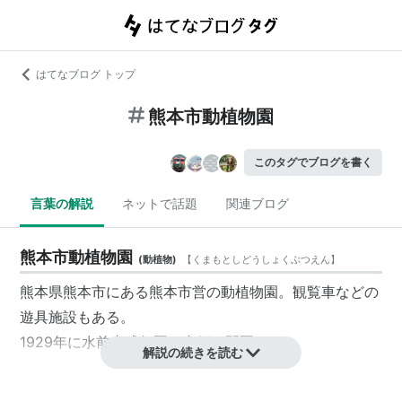
はてなブログ トップ
熊本市動植物園
このタグでブログを書く
言葉の解説
ネットで話題
関連ブログ
熊本市動植物園
(
動植物
)
【
くまもとしどうしょくぶつえん
】
熊本県
熊本市
にある熊本市営の
動植物園
。観覧車などの
遊具施設もある。
1929年に
水前寺成趣園
の東側に開園した。
解説の続きを読む