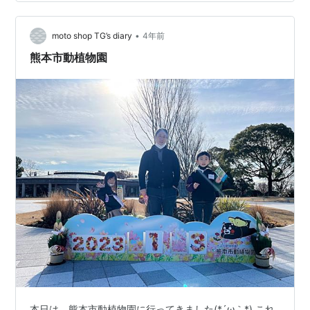
がライオンは攻撃的で何度も突進して来たので、ちょっ
と怖かったです。 この動植物園は小さめの遊園地もあ
り、親子連れでも楽しめるのではと思いました、この日
•
moto shop TG’s diary
4年前
は混んでいなかったので良…
熊本市動植物園
本日は、熊本市動植物園に行ってきました(*´ω｀*) これ