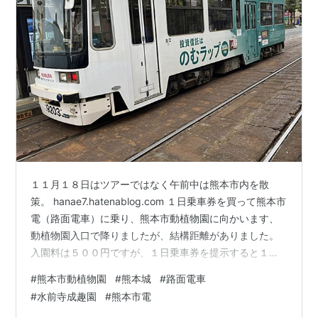
１１月１８日はツアーではなく午前中は熊本市内を散
策。 hanae7.hatenablog.com １日乗車券を買って熊本市
電（路面電車）に乗り、熊本市動植物園に向かいます、
動植物園入口で降りましたが、結構距離がありました。
入園料は５００円ですが、１日乗車券を提示すると１０
０円引きの４００円で入る事ができます。 昔から動物園
#
熊本市動植物園
#
熊本城
#
路面電車
に行く事があまりなかったので、間近でライオンや熊を
#
水前寺成趣園
#
熊本市電
見るとかなり迫力がありますね、熊は大人しかったです