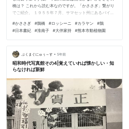
橋は？ これから読む本なのですが。「かささぎ」繋がり
でご紹介。 １９５５年７月、サマセット州にあるパイ屋
敷の家政婦の葬儀が、しめやかに執りおこなわれた。鍵
#
かささぎ
#
鵲橋
#
ロッシーニ
#
カラヤン
#
鵲
のかかった屋敷の階段の下で倒れていた彼女は、掃除機
#
日本書紀
#
淮南子
#
大伴家持
#
熊本市動植物園
のコードに足を引っかけて転落したのか、あるいは……。
その死は、小さな村の人間関係に少しずつひびを入れて
いく。燃やされた肖像画、屋敷への空巣、謎の訪問者、
そして第二の無惨な死。病を得て、余命幾許もない名探
•
ぶくまぐにゅぅ～す
5年前
偵アティカス・ピュントの推理は――。…
昭和時代写真館その4|覚えていれば懐かしい・知
らなければ新鮮