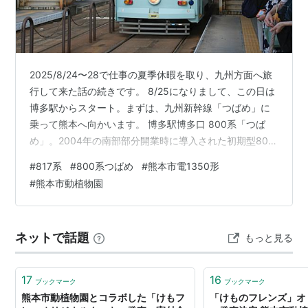
2025/8/24〜28で仕事の夏季休暇を取り、九州方面へ旅
行して来た話の続きです。 8/25になりまして、この日は
博多駅からスタート。まずは、九州新幹線「つばめ」に
乗って熊本へ向かいます。 博多駅博多口 800系「つば
め」。2004年の南部部分開業時に導入された初期型800
系ですが、経年による外装劣化が進んでいました。2枚目
#
817系
#
800系つばめ
#
熊本市電1350形
の窓の辺りはけっこうまずい損傷ではないかと思うので
#
熊本市動植物園
すが、未だ後継車両の話が聞こえてこないのですよね そ
れでも車内の座席はそれなりに綺麗な状態は保たれてい
ました 新幹線「つばめ」は各駅に停車しながら順調に熊
ネットで話題
もっと見る
本へ到着。ここで一旦改札を出て、豊肥本線に乗り換え
ます。 熊本駅新幹…
17
16
ブックマーク
ブックマーク
熊本市動植物園とコラボした「けもフ
「けものフレンズ」オ