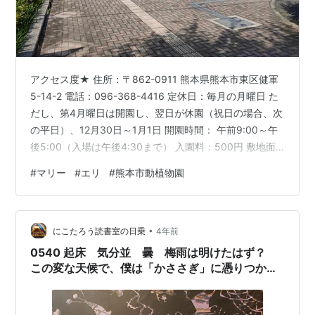
アクセス度★ 住所：〒862-0911 熊本県熊本市東区健軍
5-14-2 電話：096-368-4416 定休日：毎月の月曜日 た
だし、第4月曜日は開園し、翌日が休園（祝日の場合、次
の平日）、12月30日～1月1日 開園時間： 午前9:00～午
後5:00（入場は午後4:30まで） 入園料：500円 敷地面
積：約24.5ha（遊園地、駐車場を含んでいるかもしれま
#
マリー
#
エリ
#
熊本市動植物園
せん） 最寄り駅：市電「健軍行」乗車、「動植物園入
口」下車、徒歩10分 バス桜町バスターミナル25番乗り
場、上熊本駅から動植物園西口行「動植物園前」下車、
•
徒歩2分 どんな動物園？ 都市型というのでしょうか。バ
にこたろう読書室の日乗
4年前
スでも市電でもアクセスでき、あ…
0540 起床 気分並 曇 梅雨は明けたはず？
この変な天候で、僕は「かささぎ」に憑りつかれ
てしまったのか？