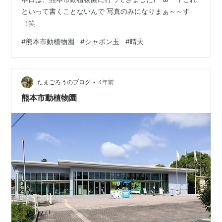
といって書くことないんで 写真のみになりまぁ～～す
（笑
#
熊本市動植物園
#
シャボン玉
#
晴天
•
たまごろうのブログ
4年前
熊本市動植物園