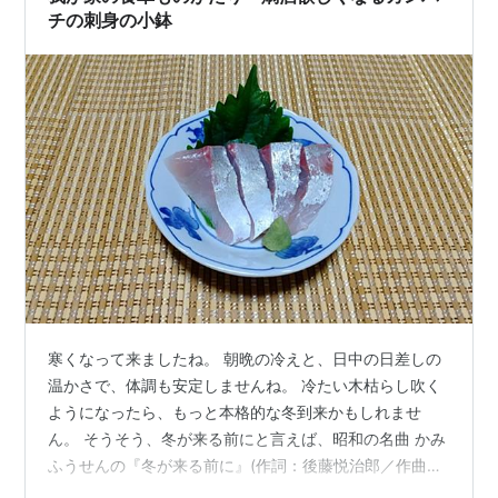
チの刺身の小鉢
寒くなって来ましたね。 朝晩の冷えと、日中の日差しの
温かさで、体調も安定しませんね。 冷たい木枯らし吹く
ようになったら、もっと本格的な冬到来かもしれませ
ん。 そうそう、冬が来る前にと言えば、昭和の名曲 かみ
ふうせんの『冬が来る前に』(作詞：後藤悦治郎／作曲：
浦野直／編曲：梅垣達志)ですよね。 ガスの暖房器具の