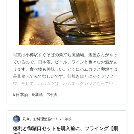
写真は小樽駅すぐそばの角打ち風酒場。酒屋さんがやっ
ているので、日本酒、ビール、ワインと色々なお酒があ
ります。食べ物も美味しい。とくにハムカツと卵焼きは
是非食べてみて欲しいです。卵焼きはとにかくフワフ
ワ。そして、ハムカツは、ハムエッグカツになっていて
「卵がかぶってしまう」けど、それでもいいや。と思え
#
日本酒
#
燗酒
#
冷酒
る美味しさです。注文方法はちょっと変わっているけど
（メニューに注文方法が書かれています）そのぶんサク
飲みしやすいですよ。 さて、さて、自分にご褒美という
•
言葉、あなたはどんなことに使いますか？お買い物？エ
只今、お料理勉強中！
1年前
ステ？マッサージ？私はもちろん「お酒」です。何かし
徳利と御猪口セットを購入前に、フライング【燗
ら頑張ったときの、自分にご褒美ときたら、一人飲み