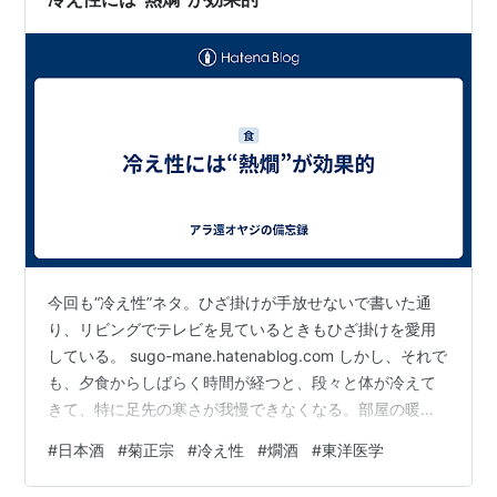
みづき ５℃ 雪冷え（ゆきびえ）：…
今回も“冷え性”ネタ。ひざ掛けが手放せないで書いた通
り、リビングでテレビを見ているときもひざ掛けを愛用
している。 sugo-mane.hatenablog.com しかし、それで
も、夕食からしばらく時間が経つと、段々と体が冷えて
きて、特に足先の寒さが我慢できなくなる。部屋の暖房
の温度を上げれば、と思われるかもしれないが、部屋の
#
日本酒
#
菊正宗
#
冷え性
#
燗酒
#
東洋医学
中は十分暖かくて、その証拠にカミさんの方はといえ
ば、ひざ掛けなんぞなくても快適そうな様子だ。そんな