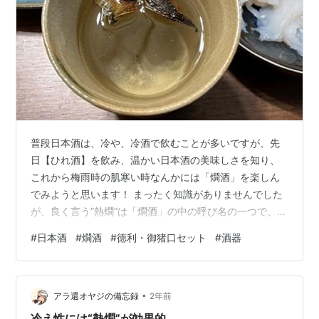
普段日本酒は、冷や、冷酒で飲むことが多いですが、先
日【ひれ酒】を飲み、温かい日本酒の美味しさを知り、
これから梅雨時の肌寒い時なんかには「燗酒」を楽しん
でみようと思います！ まったく知識がありませんでした
が、良く言う”熱燗”は「燗酒」の中の呼び名の一つで、冷
酒から燗酒では温度によって呼び名が変わり、味や香り
#
日本酒
#
燗酒
#
徳利・御猪口セット
#
酒器
の感じ方にも違いが出てくるようです。 ５℃～１５℃が
冷酒と呼ばれる温度帯で、２０～２５℃が冷や（常温）
で、３０℃～５５℃の温度帯「燗酒」になります。 ↓こ
•
ちらのサイトより引用します 熱燗とは？適切な温度や作
アラ還オヤジの備忘録
2年前
り方・楽しみ方！熱燗におすすめな日本酒もご紹介 - 酒
冷え性には“熱燗”が効果的