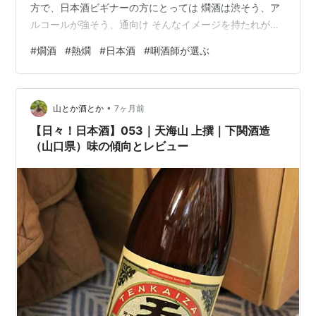
方で、日本酒ビギナーの方にとっては 燗酒は渋そう、ア
ルコールが強そう、通向け そんなイメージを持たれがち
かもしれません ですが実際には、燗酒は日本酒をやさし
#
燗酒
#
熱燗
#
日本酒
#
唎酒師が選ぶ
く、わかりやすく楽しむための飲み方のひとつです 温度
を変えるだけで味わいがはっきり変わるのも、日本酒な
らではの面白さだと思います 燗酒とは何か 燗酒とは、日
•
本酒を人肌以上に温めて飲むスタイルの総称です 明確な
山とか酒とか
7ヶ月前
定義があるわけではなく、温度帯ごとに呼び名が付いて
【日々！日本酒】053｜天海山 上撰｜下関酒造
います 実は冷酒や常温よりも、細…
（山口県）味の傾向とレビュー