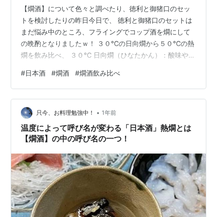
【燗酒】について色々と調べたり、徳利と御猪口のセッ
トを検討したりの昨日今日で、 徳利と御猪口のセットは
まだ悩み中のところ、フライングでコップ酒を燗にして
の晩酌となりましたｗ！ ３０℃の日向燗から５０℃の熱
燗を飲み比べ、 ３０℃ 日向燗（ひなたかん）：酸味や旨
味の輪郭がハッキリと出始める。お酒の本質的な品質の
#
日本酒
#
燗酒
#
燗酒飲み比べ
良さも感じ始める温度。 ３５℃ 人肌燗（ひとはだか
ん）：米や麹のよい香り、やわらかな味わいが楽しめ
る、燗の中でも一番やさしさを感じられる。 ４０℃ ぬる
•
燗（ぬるかん）：お酒の旨味や味わいがふくらみ、しっ
只今、お料理勉強中！
1年前
かりと美味しさが感じられる。純米系におすすめ。 ４
温度によって呼び名が変わる「日本酒」熱燗とは
５℃ 上燗（じょうかん）：味わいのバラン…
【燗酒】の中の呼び名の一つ！