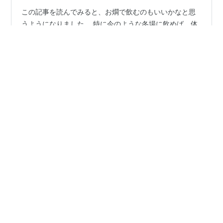
この記事を読んでみると、お燗で飲むのもいいかなと思
うようになりました。 特に今のような冬場に飲めば、体
も温まりますしね。個人的に日本酒は冷やで飲む方で、
お燗で飲むことはあまりありませんでした。 理由はやは
りにおいですね。 お燗でこの匂いは避けられないと誤解
していました。ですが、冒頭の記事を読んでいると、日
#
お燗
#
燗酒
#
日本酒
#
熱燗
#
となりのカインズさん
本酒の種類によって異なるようですね。 そうであれば、
個別の日本酒で試してみてもいいかなと思いました。 そ
ろそろ春なので寒さも和らいできますが、少し試してみ