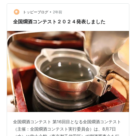
とき、どうするか。厚着をしたり、それこそ仕事部屋で
•
使っている“電気”ひざ掛けを持ち込んでもいいのだが、最
トッピーブログ
2年前
近気に入っているのは“熱燗で体を温める”。酒飲みが口実
全国燗酒コンテスト２０２４発表しました
を作っているだけ…
全国燗酒コンテスト 第16回目となる全国燗酒コンテスト
（主催：全国燗酒コンテスト実行委員会）は、8月7日