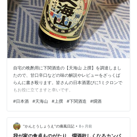
自宅の晩酌用に下関酒造の【天海山 上撰】を調達しまし
たので、甘口辛口などの味の解説やレビューをざっくば
らんに書き殴ります。皆さんの日本酒選びに1ミクロンで
もお役に立てますと幸いです。
#
日本酒
#
天海山
#
上撰
#
下関酒造
#
燗酒
•
''かんとうしょうえ''の痛風日記
8ヶ月前
我が家の食卓ものがたり 燗酒欲しくなるカンパ