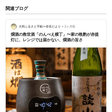
関連ブログ
•
大和ふるさと手帖〜奈良だより
2ヶ月前
燗酒の救世酒「のんべえ横丁」〜家の晩酌が赤提
灯に、レンジでは届かない、燗酒の旨さ