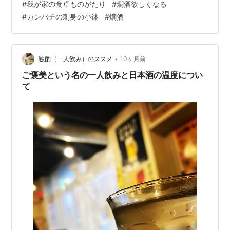
#
我が家の食卓ものがたり
#
燗酒欲しくなる
CMを思い出しそうです。 1978年の大ヒット曲ですか
#
カンパチの刺身の小鉢
#
燗酒
ら、もちろん、私もリアルで聴いた世代です。 ♪坂の細い
道を 夏の雨にうたれ 言葉さがし続けて別れた二人 小麦
色に焼けた肌は色もあせて 黄昏わたし一人海を見るの 冬
が来る前にもう一度あの人とめぐり逢いたい～ なんと
•
独酌（一人飲み）のススメ
10ヶ月前
も、歌詞が抒情詩的で、ビ…
ご褒美という名の一人飲みと日本酒の温度につい
て