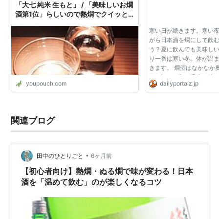
「大七 純米 生もと」 / 「美味しいお燗
酒第1位」らしいので熱燗でクイッと
のんでみた
寒い日が続きます。寒い
がら日本酒を燗にして飲
う？夏に飲んでも美味し
り一番は寒い冬。体が温
きます。 燗酒はなかなか
て、酒の種類や温度、使
youpouch.com
dailyportalz.jp
香りも格段に違ってきま
独自に行っている燗...
関連ブログ
•
田中のひとりごと
6ヶ月前
【初心者向け】熱燗・ぬる燗で味が変わる！日本
酒を「温めて飲む」のが楽しくなるコツ