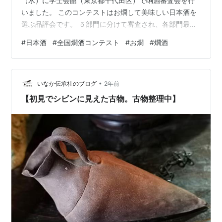
（水）に学士会館（東京都千代田区）で唎酒審査会を行
いました。 このコンテストはお燗して美味しい日本酒を
選ぶ品評会です。 ５部門に分けて審査され、各部門最高
金賞と金賞で選ばれます。 コンセプト 世界で唯一、温め
#
日本酒
#
全国燗酒コンテスト
#
お燗
#
燗酒
ておいしい日本酒を選ぶコンテスト 日本酒のもっとも重
要な特徴は温めても冷やしてもおいしく飲めることで
す。世界にはビール、ワイン、ウイスキー、ウォッカな
•
どさまざまな酒がありますが、飲用適温の幅広さは日本
いなか伝承社のブログ
2年前
酒が群を抜きます。すでに平安期には温めて飲んだ記録
【初見でシビンに見えた古物。古物整理中】
があり、江戸期以降は「燗」で飲むことが…