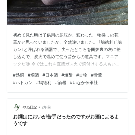
初めて見た時は子供用の尿瓶か、変わった一輪挿しの花
器かと思っていましたが、全然違いました。 ｢鳩徳利｣｢鳩
カン｣と呼ばれる酒器で、尖ったところを囲炉裏の灰に差
し込んで、炭火で温めて使う昔からの道具です。マニア
ックだ😧 今ではこれを直接ガス火で燗付けする人もいる
ようですが、炭火の遠赤外線で温めた方が美味しいお酒
#
熱燗
#
燗酒
#
日本酒
#
焼酎
#
古物
#
骨董
に変化する気がする。 まだまだ自分の知らない古物に出
#
ハトカン
#
鳩徳利
#
酒器
#
いなか伝承社
会うと楽しいですね。 酒飲みでも酒器コレクターでもな
い自分にはこれまでご縁がありませんでしたが、もとも
と古物で中古品だし、自宅に長火鉢ならあるし、まだ寒
いし、燗に使ってみようかな。 これも何個か出てきたの
•
やね日記
2年前
で、3/30、31の私の主宰する古…
お燗はにおいが苦手だったのですがお酒によるよ
うです