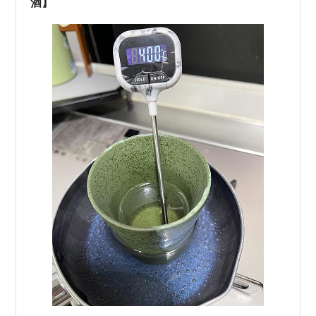
酒】
で…