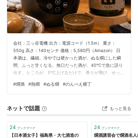
会社：三ッ谷電機 出力：電源コード（1.5m） 重さ：
550g 高さ：140センチ 価格：5,580円（Amazon） 日
本酒は、繊細。冷やでは硬かった酒が、ぬる燗にした瞬
間、ふっと甘くなる。無口だった酒が、40℃で急に語り
出す。ところが、5℃上げるだけで、香りが飛び、せっか
くの旨みがほどけすぎてしまうこともある。日本酒は、
#
燗酒
#
熱燗
#
ぬる燗
#
のんべえ横丁
温度で別人になる。だからこそ難しい。レンジでは一気
に熱が入りすぎる。鍋の湯煎では、温度計とにらめっこ
になる。気づけば90℃近くまで上がり、香りも味も逃げ
ネットで話題
もっと見る
てしまう。 そこで登場するのが、燗酒の救世主。い
や、“救世酒”。 三ッ谷電機の電気酒燗器、「のんべえ横
丁」である。2022…
24
24
ブックマーク
ブックマーク
【日本酒女子】福島県・大七酒造の
燗酒講習会で燗酒名人