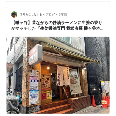
•
ひろたけ_もぐもぐブログ
3年前
【幡ヶ谷】昔ながらの醤油ラーメンに生姜の香り
がマッチした『生姜醤油専門 我武者羅 幡ヶ谷本
店』を紹介！