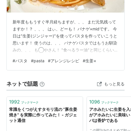
新年度ももうすぐ半月経ちますが、、、 まだ元気残って
ますか！？ 、、、 はぃ、どーも！ パナゲ×midです。 今
日は"生姜(ジンジャー)"を使ってパスタを作っていこうと
思います！ 使うのは、、、 パナゲパスタではもうお馴染
みの、、、 も◯やさん！ "食べるラー油"と同じくらい愛
用しています❤️ では早速作っていきましょう〜 Let's
#
パスタ
#
pasta
#
アレンジレシピ
#
生姜×
Cook！ 、、、 、、、 、、、でもー パナゲも疲れてるの
で、、、 テキトーにつくっていきまーす！笑 ＊＊＊＊＊
＊＊＊＊＊ まずはパスタが美味しくなる儀式、、、 アー
ネットで話題
もっと見る
リオオーリオから❤️ 玉ねぎ、しめじを炒めていきまー
す！ 鶏肉をいれまーす！ トマトソースをい…
1992
1096
ブックマーク
ブックマーク
常識をくつがえすタモリ流の “豚生姜
アホみたいに生姜を入
焼き” を実際に作ってみた！ - ガジェ
がアホみたいに美味い 
ット通信
バは香炉である
この間2chのまとめで知