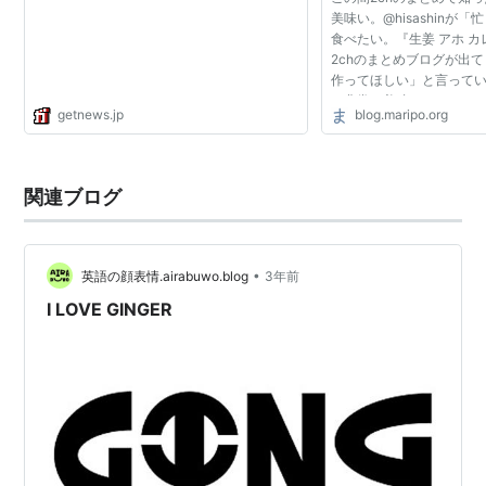
美味い。@hisashinが
食べたい。『生姜 アホ 
2chのまとめブログが出
作ってほしい」と言って
ろ非常に美味かったので
getnews.jp
blog.maripo.org
ってしまった。たっぷり
め、トマトと一緒に煮...
関連ブログ
•
英語の顔表情.airabuwo.blog
3年前
I LOVE GINGER