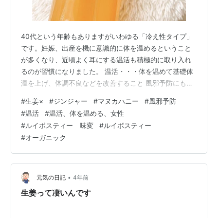
40代という年齢もありますがいわゆる「冷え性タイプ」
です。妊娠、出産を機に意識的に体を温めるということ
が多くなり、近頃よく耳にする温活も積極的に取り入れ
るのが習慣になりました。 温活・・・体を温めて基礎体
温を上げ、体調不良などを改善すること 風邪予防にも繋
がりますが、温活アイテムとして生姜はマストとしたい
#
生姜×
#
ジンジャー
#
マヌカハニー
#
風邪予防
ところ。寒い時期は朝又は寝る前に生姜湯を愛飲するよ
#
温活
#
温活、体を温める、女性
うになりました。特に指定はないですが、スーパーや薬
#
ルイボスティー 味変
#
ルイボスティー
局で「生姜湯」と名の付くものを買って飲んでいます。
#
オーガニック
目次 マヌカハニージンジャーシロップ +お湯 +ルイボス
ティー マヌカハニージンジャーシロップ 生姜湯をいろい
ろ試す中で、コープで気になったマ…
•
元気の日記
4年前
生姜って凄いんです