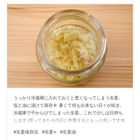
うっかり冷蔵庫に入れておくと悪くなってしまう生姜。
塩と油に漬けて保存☆ 暑くて何も出来ない日々が続き、
冷蔵庫で干からびてしまった生姜。これで少しは日持ち
します♪買ってきたその日に作業するともっと良いです☆
#
生姜保存法
#
生姜×
#
生姜油