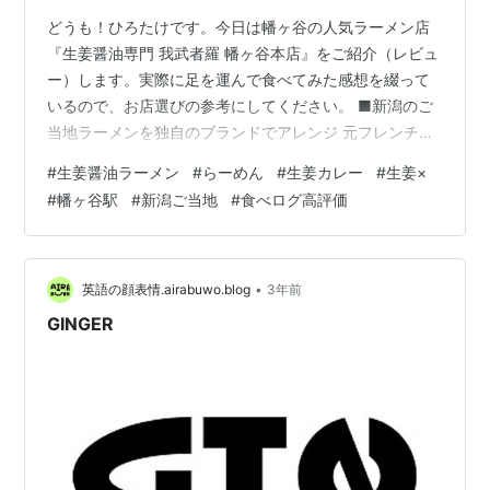
どうも！ひろたけです。今日は幡ヶ谷の人気ラーメン店
『生姜醤油専門 我武者羅 幡ヶ谷本店』をご紹介（レビュ
ー）します。実際に足を運んで食べてみた感想を綴って
いるので、お店選びの参考にしてください。 ■新潟のご
当地ラーメンを独自のブランドでアレンジ 元フレンチシ
ェフのオーナーが2005年に豚骨魚介ラーメンとして開業
#
生姜醤油ラーメン
#
らーめん
#
生姜カレー
#
生姜×
してから約20年。鯛だしや煮干しなど形を変えつつ、
#
幡ヶ谷駅
#
新潟ご当地
#
食べログ高評価
2010年からは現在の原型となる生姜醤油をベースとした
ラーメンを提供。今ではFC展開も行っており初台や四谷
などでも食べることができます。新潟愛が強いからこそ
だと思うのですが、お店のポップに長岡の文字大きく書
•
英語の顔表情.airabuwo.blog
3年前
かれていたので、生姜醤油ラーメン…
GINGER