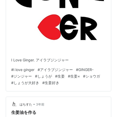
I Love Ginger. アイラブジンジャー
#
i love ginger
#
アイラブジンジャー
#
GINGER-
#
ジンジャー
#
しょうが
#
生姜
#
生姜×
#
ショウガ
#
しょうが大好き
#
生姜好き
•
はちすた
3年前
生姜油を作る