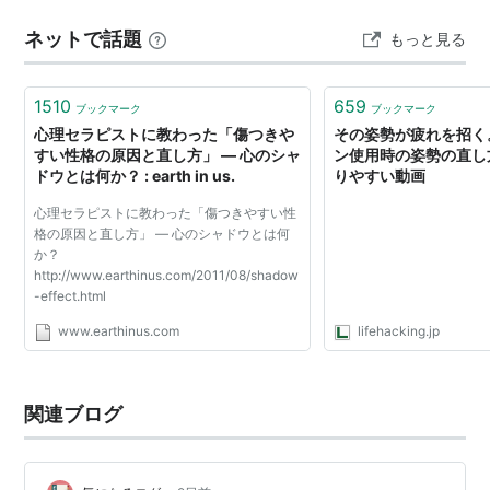
する仕組み エラーコード status_breakpointが発生す…
ネットで話題
もっと見る
1510
659
ブックマーク
ブックマーク
心理セラピストに教わった「傷つきや
その姿勢が疲れを招く
すい性格の原因と直し方」 ― 心のシャ
ン使用時の姿勢の直し
ドウとは何か？ : earth in us.
りやすい動画
心理セラピストに教わった「傷つきやすい性
格の原因と直し方」 ― 心のシャドウとは何
か？
http://www.earthinus.com/2011/08/shadow
-effect.html
www.earthinus.com
lifehacking.jp
関連ブログ