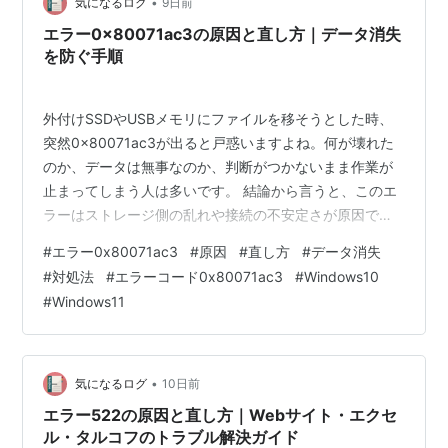
•
気になるログ
9日前
エラー0x80071ac3の原因と直し方｜データ消失
を防ぐ手順
外付けSSDやUSBメモリにファイルを移そうとした時、
突然0x80071ac3が出ると戸惑いますよね。何が壊れた
のか、データは無事なのか、判断がつかないまま作業が
止まってしまう人は多いです。 結論から言うと、このエ
ラーはストレージ側の乱れや接続の不安定さが原因で出
ることが多く、早めのデータ保護が大切です。この記事
#
エラー0x80071ac3
#
原因
#
直し方
#
データ消失
では、原因の見分け方から安全な対処手順まで順番にま
#
対処法
#
エラーコード0x80071ac3
#
Windows10
とめます。 エラー0x80071ac3が発生する原因とは？ フ
#
Windows11
ァイルシステムの論理破損や不正取り外し 外部ストレー
ジ自体の経年劣化と物理障害 エラー0x80071ac3の修復
前に実行すべきデータ保護策とは？ 別ポートや別PCによ
る読み取…
•
気になるログ
10日前
エラー522の原因と直し方｜Webサイト・エクセ
ル・タルコフのトラブル解決ガイド