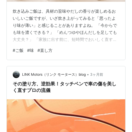
炊き込みご飯は、具材の旨味やだしの香りが楽しめるお
いしいご飯ですが、いざ炊き上がってみると「思ったよ
り味が薄い」と感じることがありますよね。 「今からで
も味を濃くできる？」 「めんつゆやほんだしを足しても
大丈夫？」 「家族に出す前に、短時間でおいしく直す方
法はある？」 このように、炊き込みご飯の味が薄い時
#
ご飯
#
味
#
直し方
は、味を濃くする方法だけでなく、入れすぎて失敗しな
い調整の仕方も気になりますよね。 この記事でわかるこ
とは、次の通りです。 炊き込みご飯の味が薄い時に5分
•
でできる対処法 めんつゆ・ほんだし・白だし・醤油の使
LINK Motors（リンク モータース）blog
3ヶ月前
い分け あとから味付けする時に失敗しにくい手順 味がぼ
その塗り方、逆効果！タッチペンで車の傷を美し
やける原因と見直したいポイント 薄…
く直すプロの流儀