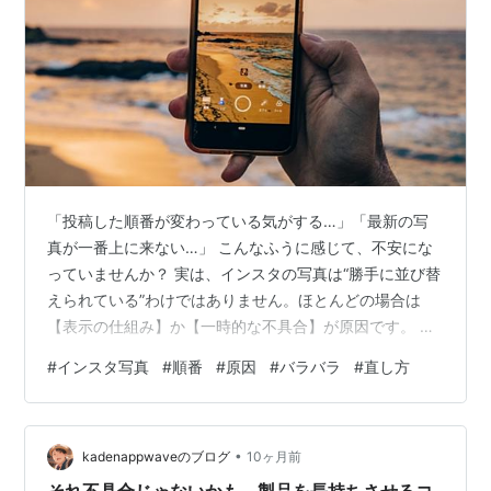
「投稿した順番が変わっている気がする…」「最新の写
真が一番上に来ない…」 こんなふうに感じて、不安にな
っていませんか？ 実は、インスタの写真は“勝手に並び替
えられている”わけではありません。ほとんどの場合は
【表示の仕組み】か【一時的な不具合】が原因です。 こ
の記事では、初心者の方でもやさしく理解できるよう
#
インスタ写真
#
順番
#
原因
#
バラバラ
#
直し方
に、・なぜ順番がバラバラに見えるのか・すぐにできる
直し方・今後ズレないためのコツを順番に解説していき
ます。 安心して、ひとつずつ確認していきましょう。
•
【症状別早見表】まずはここをチェック（保存推奨） 今
kadenappwaveのブログ
10ヶ月前
起きている症状 考えられる主な原因 まずやること プロ
それ不具合じゃないかも、製品を長持ちさせるコ