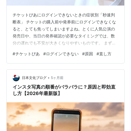
チケットぴあにログインできないときの症状別「秒速判
断表」 チケットの購入前や発券前にログインできなくな
ると、とても焦ってしまいますよね。とくに人気公演の
発売日や、当日の発券確認が必要なタイミングでは、数
分の遅れでも不安が大きくなりやすいものです。 まず
は、どのタイプのトラブルなのかを短時間で見分けるこ
#
チケットぴあ
#
ログインできない
#
原因
#
直し方
とが大切です。最初に症状を整理しておくと、遠回りせ
ずに対処しやすくなります。 症状別トラブル早見表（ロ
グインできない原因を30秒で特定） 症状 考えられる主
•
な原因 まず試したいこと ID・パスワードを入れても進め
日本文化ブログ
5ヶ月前
ない 入力ミス、パスワード忘れ、アカウントロック 入力
インスタ写真の順番がバラバラに？原因と即効直
内容の見直し、パスワード再設定 …
し方【2026年最新版】