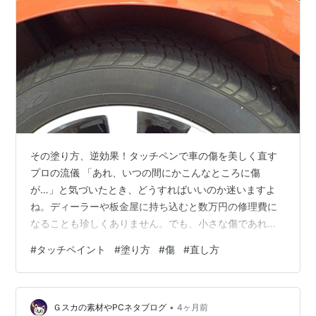
その塗り方、逆効果！タッチペンで車の傷を美しく直す
プロの流儀 「あれ、いつの間にかこんなところに傷
が…」と気づいたとき、どうすればいいのか迷いますよ
ね。ディーラーや板金屋に持ち込むと数万円の修理費に
なることも珍しくありません。でも、小さな傷であれ
ば、正しい知識と道具さえあれば自分でかなりきれいに
#
タッチペイント
#
塗り方
#
傷
#
直し方
直せるんです。 ただし「とりあえずタッチペンを塗れば
いい」という考えだと、かえって目立つ仕上がりになっ
てしまうことがあります。このブログでは、傷の種類の
•
見分け方からタッチペンの正しい使い方まで、実際の手
Ｇスカの素材やPCネタブログ
4ヶ月前