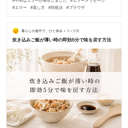
#
不明なエラーが発生しました
#
エラーメッセージ
す。 この記事では、原因ごとの直し方やサービス別の対
#
エラー
#
直し方
#
対処法
#
ブラウザ
処法をわかりやすくまとめます。 「不明なエラーが発生
しました」の主な原因は？ 通信環境の不具合とサーバー
側の障害 アプリのバージョン不整合とキャッシュ破損 端
末のストレージ容量不足とアカウント制限 エラーが出た
•
暮らしの途中で、ひと休み
3ヶ月前
時にまず試すべき基本対処法は？ アプ…
炊き込みご飯が薄い時の即効5分で味を戻す方法