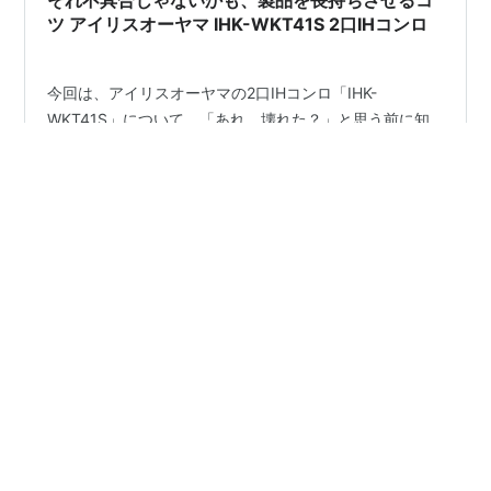
フィールの並びが崩れている キャッシ…
ツ アイリスオーヤマ IHK-WKT41S 2口IHコンロ
今回は、アイリスオーヤマの2口IHコンロ「IHK-
WKT41S」について、「あれ、壊れた？」と思う前に知