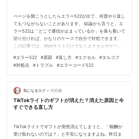
ページを開こうとしたらエラー522が出て、何度やり直し
てもつながらないことがあります。 結論から言うと、エ
ラー522は「どこで通信が止まっているか」を落ち着いて
切り分ければ、かなりのケースで自分で対処できます。
この記事では、Webサイトだけでなくエクセルやゲー
ム、アプリでのエラー522までまとめて原因と直し方を解
#
エラー522
#
原因
#
直し方
#
エクセル
#
タルコフ
説し、実際に動かせる手順を紹介します。 エラー522と
#
対処法
#
トラブル
#
エラーコード522
は？意味と基本知識 接続タイムアウト（Connection
Timed Out）の定義 エラー504（Gateway Timeout）と
の技術的な違い エラー522の原因は？ Webサーバーの負
荷増大と処理遅延 ファイアウォールや…
•
気になるログ
10日前
TikTokライトのギフトが消えた？消えた原因と今
すぐできる直し方
TikTokライトでギフトが突然消えてしまうと、「報酬が
受け取れないのでは？」と不安になりますよね。昨日ま