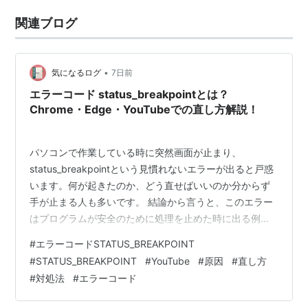
関連ブログ
•
気になるログ
7日前
エラーコード status_breakpointとは？
Chrome・Edge・YouTubeでの直し方解説！
パソコンで作業している時に突然画面が止まり、
status_breakpointという見慣れないエラーが出ると戸惑
います。何が起きたのか、どう直せばいいのか分からず
手が止まる人も多いです。 結論から言うと、このエラー
はプログラムが安全のために処理を止めた時に出る例外
コードで、原因を順番に探れば多くの場合は解決できま
#
エラーコードSTATUS_BREAKPOINT
す。この記事では、ブラウザや動画サービスで起きる理
#
STATUS_BREAKPOINT
#
YouTube
#
原因
#
直し方
由と対処法を分かりやすくまとめます。 エラーコード
#
対処法
#
エラーコード
status_breakpointとは？ デバッグ例外
（0x80000003）の基本概念 メモリやCPUが処理を中断