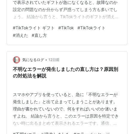
で表示されていたギフトが急になくなると、故障なのか
設定の問題なのか分からず戸惑ってしまう方も多いでし
ょう。 結論から言うと、TikTokライトのギフトが消える
原因はいくつかあり、多くの場合はアプリやアカウント
#
TikTokライト ギフト
#
TikTok
#
TikTokライト
の状態を確認することで解決できます。この記事では、
#
消えた
#
直し方
ギフトが消える主な原因と、それぞれの対処法をわかり
やすく解説します。 TikTokライトのギフトが消えた原因
は？ 仕様変更やアプリの一時的な不具合 通信環境の不具
合やキャッシュの蓄積 アカウントの制限や獲得・交換条
•
気になるログ
12日前
件の未達成 消えた「ギ…
不明なエラーが発生しましたの直し方は？原因別
の対処法を解説
スマホやアプリを使っていると、急に「不明なエラーが
発生しました」と出て止まってしまうことがあります。
理由が書かれていないので、何をすればいいのか迷いま
すよね。 結論から言うと、このエラーは原因を特定でき
ない時に出るまとめて表示されるエラーです。通信、ア
プリ、端末、サーバーなど色々な理由が重なって起きま