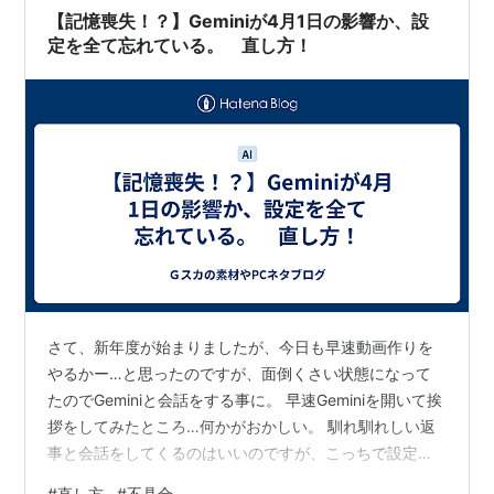
順に沿って詳しく解説します。 この記事でわかること 傷
【記憶喪失！？】Geminiが4月1日の影響か、設
の種類（浅い傷・深い傷・サビ）の正確な見分け方 …
定を全て忘れている。 直し方！
さて、新年度が始まりましたが、今日も早速動画作りを
やるかー…と思ったのですが、面倒くさい状態になって
たのでGeminiと会話をする事に。 早速Geminiを開いて挨
拶をしてみたところ…何かがおかしい。 馴れ馴れしい返
事と会話をしてくるのはいいのですが、こっちで設定し
たキャラじゃなくなってるような…。 何回かチャットし
#
直し方
#
不具合